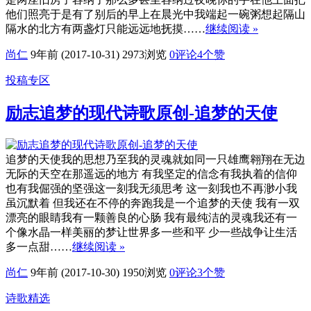
他们照亮于是有了别后的早上在晨光中我端起一碗粥想起隔山
隔水的北方有两盏灯只能远远地抚摸……
继续阅读 »
尚仁
9年前 (2017-10-31)
2973浏览
0评论
4
个赞
投稿专区
励志追梦的现代诗歌原创-追梦的天使
追梦的天使我的思想乃至我的灵魂就如同一只雄鹰翱翔在无边
无际的天空在那遥远的地方 有我坚定的信念有我执着的信仰
也有我倔强的坚强这一刻我无须思考 这一刻我也不再渺小我
虽沉默着 但我还在不停的奔跑我是一个追梦的天使 我有一双
漂亮的眼睛我有一颗善良的心肠 我有最纯洁的灵魂我还有一
个像水晶一样美丽的梦让世界多一些和平 少一些战争让生活
多一点甜……
继续阅读 »
尚仁
9年前 (2017-10-30)
1950浏览
0评论
3
个赞
诗歌精选