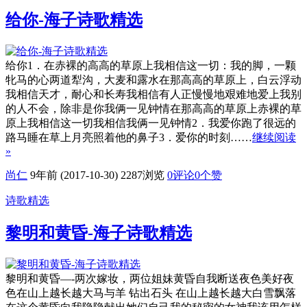
给你-海子诗歌精选
给你1．在赤裸的高高的草原上我相信这一切：我的脚，一颗
牝马的心两道犁沟，大麦和露水在那高高的草原上，白云浮动
我相信天才，耐心和长寿我相信有人正慢慢地艰难地爱上我别
的人不会，除非是你我俩一见钟情在那高高的草原上赤裸的草
原上我相信这一切我相信我俩一见钟情2．我爱你跑了很远的
路马睡在草上月亮照着他的鼻子3．爱你的时刻……
继续阅读
»
尚仁
9年前 (2017-10-30)
2287浏览
0评论
0
个赞
诗歌精选
黎明和黄昏-海子诗歌精选
黎明和黄昏—-两次嫁妆，两位姐妹黄昏自我断送夜色美好夜
色在山上越长越大马与羊 钻出石头 在山上越长越大白雪飘落