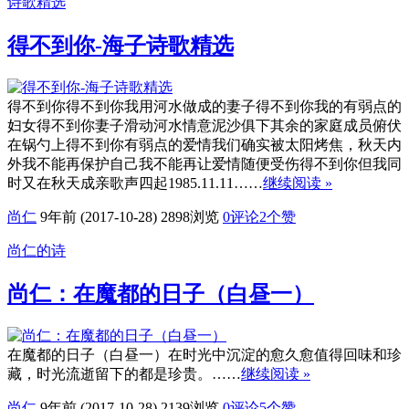
诗歌精选
得不到你-海子诗歌精选
得不到你得不到你我用河水做成的妻子得不到你我的有弱点的
妇女得不到你妻子滑动河水情意泥沙俱下其余的家庭成员俯伏
在锅勺上得不到你有弱点的爱情我们确实被太阳烤焦，秋天内
外我不能再保护自己我不能再让爱情随便受伤得不到你但我同
时又在秋天成亲歌声四起1985.11.11……
继续阅读 »
尚仁
9年前 (2017-10-28)
2898浏览
0评论
2
个赞
尚仁的诗
尚仁：在魔都的日子（白昼一）
在魔都的日子（白昼一）在时光中沉淀的愈久愈值得回味和珍
藏，时光流逝留下的都是珍贵。……
继续阅读 »
尚仁
9年前 (2017-10-28)
2139浏览
0评论
5
个赞