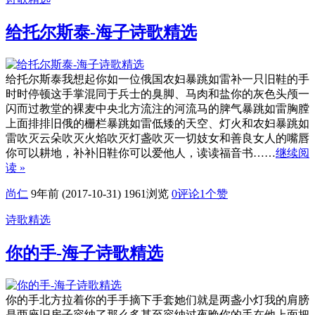
给托尔斯泰-海子诗歌精选
给托尔斯泰我想起你如一位俄国农妇暴跳如雷补一只旧鞋的手
时时停顿这手掌混同于兵士的臭脚、马肉和盐你的灰色头颅一
闪而过教堂的裸麦中央北方流注的河流马的脾气暴跳如雷胸膛
上面排排旧俄的栅栏暴跳如雷低矮的天空、灯火和农妇暴跳如
雷吹灭云朵吹灭火焰吹灭灯盏吹灭一切妓女和善良女人的嘴唇
你可以耕地，补补旧鞋你可以爱他人，读读福音书……
继续阅
读 »
尚仁
9年前 (2017-10-31)
1961浏览
0评论
1
个赞
诗歌精选
你的手-海子诗歌精选
你的手北方拉着你的手手摘下手套她们就是两盏小灯我的肩膀
是两座旧房子容纳了那么多甚至容纳过夜晚你的手在他上面把