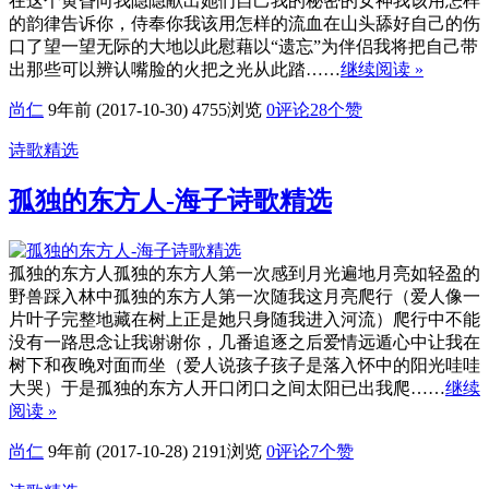
在这个黄昏向我隐隐献出她们自己我的秘密的女神我该用怎样
的韵律告诉你，侍奉你我该用怎样的流血在山头舔好自己的伤
口了望一望无际的大地以此慰藉以“遗忘”为伴侣我将把自己带
出那些可以辨认嘴脸的火把之光从此踏……
继续阅读 »
尚仁
9年前 (2017-10-30)
4755浏览
0评论
28
个赞
诗歌精选
孤独的东方人-海子诗歌精选
孤独的东方人孤独的东方人第一次感到月光遍地月亮如轻盈的
野兽踩入林中孤独的东方人第一次随我这月亮爬行（爱人像一
片叶子完整地藏在树上正是她只身随我进入河流）爬行中不能
没有一路思念让我谢谢你，几番追逐之后爱情远遁心中让我在
树下和夜晚对面而坐（爱人说孩子孩子是落入怀中的阳光哇哇
大哭）于是孤独的东方人开口闭口之间太阳已出我爬……
继续
阅读 »
尚仁
9年前 (2017-10-28)
2191浏览
0评论
7
个赞