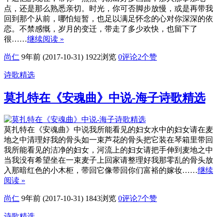
点，还是那么熟悉亲切。时光，你可否脚步放慢，或是再带我
回到那个从前，哪怕短暂，也足以满足怀念的心对你深深的依
恋。不禁感慨，岁月的变迁，带走了多少欢快，也留下了
很……
继续阅读 »
尚仁
9年前 (2017-10-31)
1922浏览
0评论
2
个赞
诗歌精选
莫扎特在《安魂曲》中说-海子诗歌精选
莫扎特在《安魂曲》中说我所能看见的妇女水中的妇女请在麦
地之中清理好我的骨头如一束芦花的骨头把它装在琴箱里带回
我所能看见的洁净的妇女，河流上的妇女请把手伸到麦地之中
当我没有希望坐在一束麦子上回家请整理好我那零乱的骨头放
入那暗红色的小木柜，带回它像带回你们富裕的嫁妆……
继续
阅读 »
尚仁
9年前 (2017-10-31)
1843浏览
0评论
7
个赞
诗歌精选