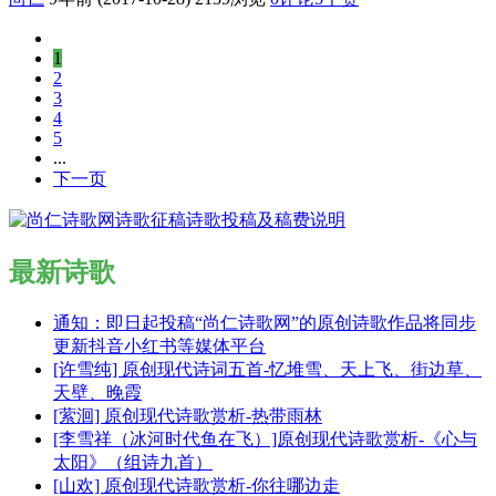
1
2
3
4
5
...
下一页
最新诗歌
通知：即日起投稿“尚仁诗歌网”的原创诗歌作品将同步
更新抖音小红书等媒体平台
[许雪纯] 原创现代诗词五首-忆堆雪、天上飞、街边草、
天壁、晚霞
[萦洄] 原创现代诗歌赏析-热带雨林
[李雪祥（冰河时代鱼在飞）]原创现代诗歌赏析-《心与
太阳》（组诗九首）
[山欢] 原创现代诗歌赏析-你往哪边走