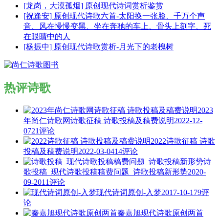
[龙岗，大漠孤烟] 原创现代诗词赏析鉴赏
[祝逢安] 原创现代诗歌六首-太阳换一张脸、千万个声
音、风在慢慢变黑、坐在奔驰的车上、骨头上刻字、死
在眼睛中的人
[杨振中] 原创现代诗歌赏析-月光下的老槐树
热评诗歌
2023
年尚仁诗歌网诗歌征稿 诗歌投稿及稿费说明
2022-12-
07
21评论
2022诗歌征稿 诗歌
投稿及稿费说明
2022-03-04
14评论
诗
歌投稿_现代诗歌投稿稿费问题_诗歌投稿新形势
2020-
09-20
11评论
现代诗词原创-入梦
2017-10-17
9评
论
秦嘉旭现代诗歌原创两首