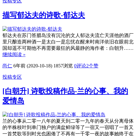
投稿专区
描写郁达夫的诗歌-郁达夫
郁达夫在苏门答腊岛没有沉沦的文人郁达夫流亡天涯他的酒厂
里只酿造两种酒一是太白一是忘忧在醒来时南洋依旧在眼前北
国却遥不可期他不再需要最狂的风最静的海作者：白朝升……
继续阅读 »
尚仁
6年前 (2020-10-18)
1857浏览
0评论
2
个赞
投稿专区
[白朝升] 诗歌投稿作品-兰的心事、我的
爱情岛
兰的心事从二零一八年的夏天到二零一九年的春天从分离母体
的半株枝叶到单门独户的满盆鲜绿等了一宿又一宿唱了一首又
一首梵歌等到时光也困倦了不再有一千零一夜的故事她终于在