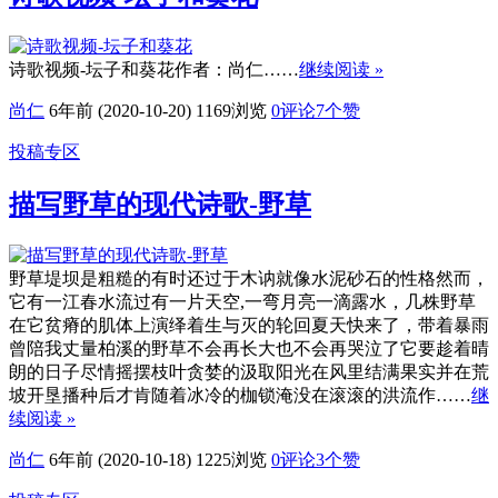
诗歌视频-坛子和葵花作者：尚仁……
继续阅读 »
尚仁
6年前 (2020-10-20)
1169浏览
0评论
7
个赞
投稿专区
描写野草的现代诗歌-野草
野草堤坝是粗糙的有时还过于木讷就像水泥砂石的性格然而，
它有一江春水流过有一片天空,一弯月亮一滴露水，几株野草
在它贫瘠的肌体上演绎着生与灭的轮回夏天快来了，带着暴雨
曾陪我丈量柏溪的野草不会再长大也不会再哭泣了它要趁着晴
朗的日子尽情摇摆枝叶贪婪的汲取阳光在风里结满果实并在荒
坡开垦播种后才肯随着冰冷的枷锁淹没在滚滚的洪流作……
继
续阅读 »
尚仁
6年前 (2020-10-18)
1225浏览
0评论
3
个赞