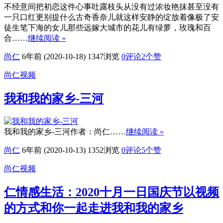
不经意间把初恋这件心事吐露枝头从没有过浓妆艳抹甚至没有
一只口红更别提什么古奇香奈儿就这样安静的绽放着像极了安
徒生笔下海的女儿那些远嫁大城市的花儿有绿萝，玫瑰和百
合……
继续阅读 »
尚仁
6年前 (2020-10-18)
1347浏览
0评论
2
个赞
尚仁视频
我和我的家乡-三河
我和我的家乡-三河作者：尚仁……
继续阅读 »
尚仁
6年前 (2020-10-13)
1352浏览
0评论
5
个赞
尚仁视频
仁情感生活：2020十月一日国庆节以视频
的方式和你一起走进我和我的家乡