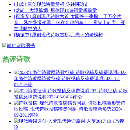
[山欢] 原创现代诗歌赏析-你往哪边走
[龙岗，大漠孤烟] 原创现代诗词赏析鉴赏
[祝逢安] 原创现代诗歌六首-太阳换一张脸、千万个声
音、风在慢慢变黑、坐在奔驰的车上、骨头上刻字、死
在眼睛中的人
[杨振中] 原创现代诗歌赏析-月光下的老槐树
热评诗歌
2023
年尚仁诗歌网诗歌征稿 诗歌投稿及稿费说明
2022-12-
07
21评论
2022诗歌征稿 诗歌
投稿及稿费说明
2022-03-04
14评论
诗
歌投稿_现代诗歌投稿稿费问题_诗歌投稿新形势
2020-
09-20
11评论
现代诗词原创-入梦
2017-10-17
9评
论