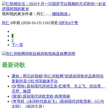
我和我的家乡作者：尚仁……
继续阅读 »
尚仁
6年前 (2020-10-13)
1161浏览
0评论
4
个赞
1
2
下一页
最新诗歌
通知：即日起投稿“尚仁诗歌网”的原创诗歌作品将同步
更新抖音小红书等媒体平台
[许雪纯] 原创现代诗词五首-忆堆雪、天上飞、街边草、
天壁、晚霞
[萦洄] 原创现代诗歌赏析-热带雨林
[李雪祥（冰河时代鱼在飞）]原创现代诗歌赏析-《心与
太阳》（组诗九首）