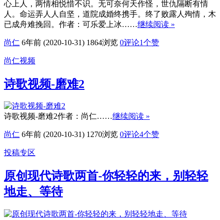
心上人，两情相悦惜不识。无可奈何天作怪，世仇隔断有情
人。命运弄人人自坚，道院成婚终携手。终了败露人殉情，木
已成舟难挽回。作者：可乐爱上冰……
继续阅读 »
尚仁
6年前 (2020-10-31)
1864浏览
0评论
1
个赞
尚仁视频
诗歌视频-磨难2
诗歌视频-磨难2作者：尚仁……
继续阅读 »
尚仁
6年前 (2020-10-31)
1270浏览
0评论
4
个赞
投稿专区
原创现代诗歌两首-你轻轻的来，别轻轻
地走、等待