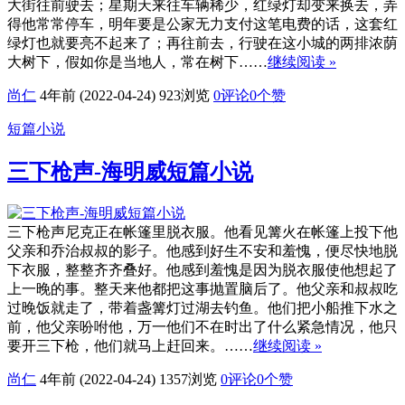
大街往前驶去；星期天来往车辆稀少，红绿灯却变来换去，弄
得他常常停车，明年要是公家无力支付这笔电费的话，这套红
绿灯也就要亮不起来了；再往前去，行驶在这小城的两排浓荫
大树下，假如你是当地人，常在树下……
继续阅读 »
尚仁
4年前 (2022-04-24)
923浏览
0评论
0
个赞
短篇小说
三下枪声-海明威短篇小说
三下枪声尼克正在帐篷里脱衣服。他看见篝火在帐篷上投下他
父亲和乔治叔叔的影子。他感到好生不安和羞愧，便尽快地脱
下衣服，整整齐齐叠好。他感到羞愧是因为脱衣服使他想起了
上一晚的事。整天来他都把这事抛置脑后了。他父亲和叔叔吃
过晚饭就走了，带着盏篝灯过湖去钓鱼。他们把小船推下水之
前，他父亲吩咐他，万一他们不在时出了什么紧急情况，他只
要开三下枪，他们就马上赶回来。……
继续阅读 »
尚仁
4年前 (2022-04-24)
1357浏览
0评论
0
个赞