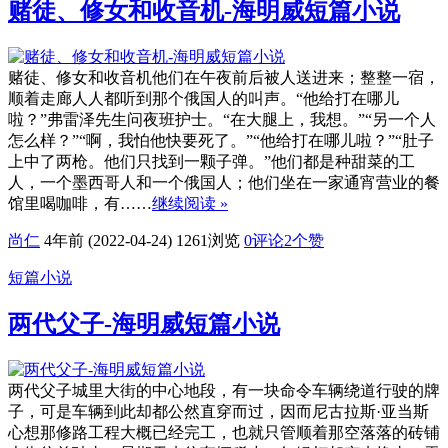
赌徒、修女和收音机-海明威短篇小说
赌徒、修女和收音机他们在午夜前后被人送进来；整整一宿，
顺着走廊人人都听到那个俄国人的叫声。“他给打在哪儿
啦？”弗雷泽先生问夜班护士。“在大腿上，我想。”“另一个人
怎么样？”“啊，我怕他快要死了。”“他给打在哪儿啦？”“肚子
上中了两枪。他们只找到一颗子弹。”他们都是种甜菜的工
人，一个墨西哥人和一个俄国人；他们坐在一家通宵营业的餐
馆里喝咖啡，有……
继续阅读 »
尚仁
4年前 (2022-04-24)
1261浏览
0评论
2
个赞
短篇小说
两代父子-海明威短篇小说
两代父子城里大街的中心地段，有一块命令车辆绕道行驶的牌
子，可是车辆到此却都公然直穿而过，因而尼古拉斯·亚当斯
心想那修路工程大概已经完工，也就只管顺着那空落落的砖铺