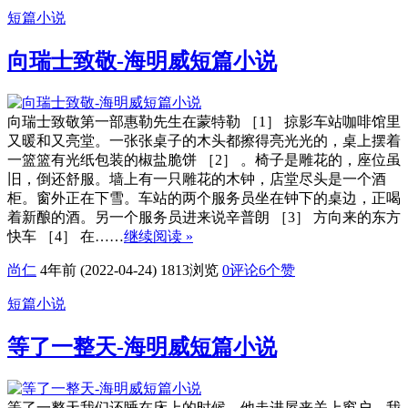
短篇小说
向瑞士致敬-海明威短篇小说
向瑞士致敬第一部惠勒先生在蒙特勒 ［1］ 掠影车站咖啡馆里
又暖和又亮堂。一张张桌子的木头都擦得亮光光的，桌上摆着
一篮篮有光纸包装的椒盐脆饼 ［2］ 。椅子是雕花的，座位虽
旧，倒还舒服。墙上有一只雕花的木钟，店堂尽头是一个酒
柜。窗外正在下雪。车站的两个服务员坐在钟下的桌边，正喝
着新酿的酒。另一个服务员进来说辛普朗 ［3］ 方向来的东方
快车 ［4］ 在……
继续阅读 »
尚仁
4年前 (2022-04-24)
1813浏览
0评论
6
个赞
短篇小说
等了一整天-海明威短篇小说
等了一整天我们还睡在床上的时候，他走进屋来关上窗户，我