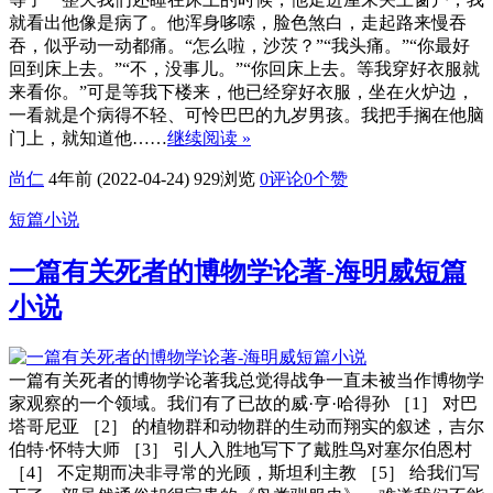
就看出他像是病了。他浑身哆嗦，脸色煞白，走起路来慢吞
吞，似乎动一动都痛。“怎么啦，沙茨？”“我头痛。”“你最好
回到床上去。”“不，没事儿。”“你回床上去。等我穿好衣服就
来看你。”可是等我下楼来，他已经穿好衣服，坐在火炉边，
一看就是个病得不轻、可怜巴巴的九岁男孩。我把手搁在他脑
门上，就知道他……
继续阅读 »
尚仁
4年前 (2022-04-24)
929浏览
0评论
0
个赞
短篇小说
一篇有关死者的博物学论著-海明威短篇
小说
一篇有关死者的博物学论著我总觉得战争一直未被当作博物学
家观察的一个领域。我们有了已故的威·亨·哈得孙 ［1］ 对巴
塔哥尼亚 ［2］ 的植物群和动物群的生动而翔实的叙述，吉尔
伯特·怀特大师 ［3］ 引人入胜地写下了戴胜鸟对塞尔伯恩村
［4］ 不定期而决非寻常的光顾，斯坦利主教 ［5］ 给我们写