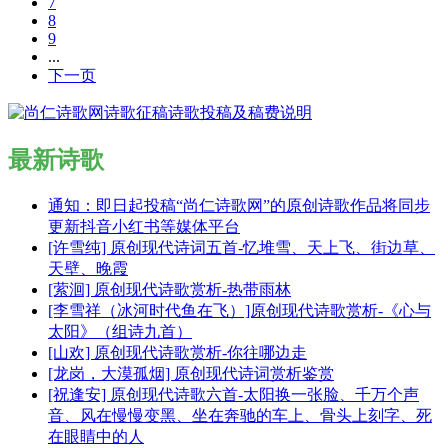
7
8
9
...
下一页
最新诗歌
通知：即日起投稿“尚仁诗歌网”的原创诗歌作品将同步
更新抖音小红书等媒体平台
[许雪纯] 原创现代诗词五首-忆堆雪、天上飞、街边草、
天壁、晚霞
[萦洄] 原创现代诗歌赏析-热带雨林
[李雪祥（冰河时代鱼在飞）]原创现代诗歌赏析-《心与
太阳》（组诗九首）
[山欢] 原创现代诗歌赏析-你往哪边走
[龙岗，大漠孤烟] 原创现代诗词赏析鉴赏
[祝逢安] 原创现代诗歌六首-太阳换一张脸、千万个声
音、风在慢慢变黑、坐在奔驰的车上、骨头上刻字、死
在眼睛中的人