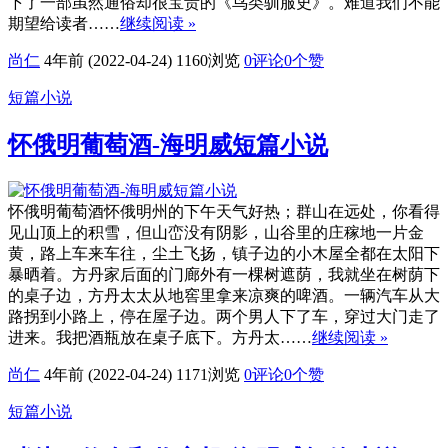
下了一部虽然通俗却很宝贵的《鸟类驯服史》。难道我们不能
期望给读者……
继续阅读 »
尚仁
4年前 (2022-04-24)
1160浏览
0评论
0
个赞
短篇小说
怀俄明葡萄酒-海明威短篇小说
怀俄明葡萄酒怀俄明州的下午天气好热；群山在远处，你看得
见山顶上的积雪，但山峦没有阴影，山谷里的庄稼地一片金
黄，路上车来车往，尘土飞扬，镇子边的小木屋全都在太阳下
暴晒着。方丹家后面的门廊外有一棵树遮荫，我就坐在树荫下
的桌子边，方丹太太从地窖里拿来凉爽的啤酒。一辆汽车从大
路拐到小路上，停在屋子边。两个男人下了车，穿过大门走了
进来。我把酒瓶放在桌子底下。方丹太……
继续阅读 »
尚仁
4年前 (2022-04-24)
1171浏览
0评论
0
个赞
短篇小说