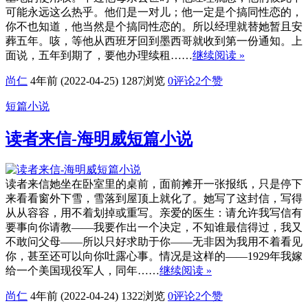
可能永远这么热乎。他们是一对儿；他一定是个搞同性恋的，
你不也知道，他当然是个搞同性恋的。所以经理就替她暂且安
葬五年。咳，等他从西班牙回到墨西哥就收到第一份通知。上
面说，五年到期了，要他办理续租……
继续阅读 »
尚仁
4年前 (2022-04-25)
1287浏览
0评论
2
个赞
短篇小说
读者来信-海明威短篇小说
读者来信她坐在卧室里的桌前，面前摊开一张报纸，只是停下
来看看窗外下雪，雪落到屋顶上就化了。她写了这封信，写得
从从容容，用不着划掉或重写。亲爱的医生：请允许我写信有
要事向你请教——我要作出一个决定，不知谁最信得过，我又
不敢问父母——所以只好求助于你——无非因为我用不着看见
你，甚至还可以向你吐露心事。情况是这样的——1929年我嫁
给一个美国现役军人，同年……
继续阅读 »
尚仁
4年前 (2022-04-24)
1322浏览
0评论
2
个赞