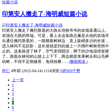
短篇小说
印第安人搬走了-海明威短篇小说
印第安人搬走了佩托斯基的大路从培根爷爷的农场直通山上。
农场在大路的终端。可是，看上去这条路总像是从他的农场开
头通往佩托斯基的，一路顺着树林边，直上陡峭多沙的长坡，
进入林间不见踪影，这长坡就是到此碰上一片阔叶树林突然中
止的。这条路进了林子，空气变得阴凉，脚下的沙地湿得发硬
了。路面在林间的山坡上上下下，两边都是浆果树丛和山毛榉
幼树，不得不定期修剪，免得枝桠……
继续阅读 »
尚仁
4年前 (2022-04-24)
1124浏览
0评论
0
个赞
上一页
1
2
3
4
5
6