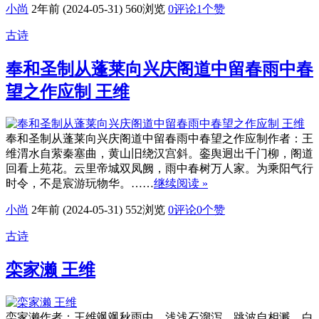
小尚
2年前 (2024-05-31)
560浏览
0评论
1
个赞
古诗
奉和圣制从蓬莱向兴庆阁道中留春雨中春
望之作应制 王维
奉和圣制从蓬莱向兴庆阁道中留春雨中春望之作应制作者：王
维渭水自萦秦塞曲，黄山旧绕汉宫斜。銮舆迥出千门柳，阁道
回看上苑花。云里帝城双凤阙，雨中春树万人家。为乘阳气行
时令，不是宸游玩物华。……
继续阅读 »
小尚
2年前 (2024-05-31)
552浏览
0评论
0
个赞
古诗
栾家濑 王维
栾家濑作者：王维飒飒秋雨中，浅浅石溜泻。跳波自相溅，白