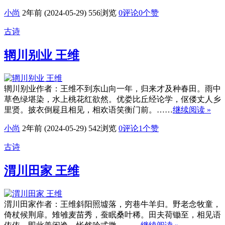
小尚
2年前 (2024-05-29)
556浏览
0评论
0
个赞
古诗
辋川别业 王维
辋川别业作者：王维不到东山向一年，归来才及种春田。雨中
草色绿堪染，水上桃花红欲然。优娄比丘经论学，伛偻丈人乡
里贤。披衣倒屣且相见，相欢语笑衡门前。……
继续阅读 »
小尚
2年前 (2024-05-29)
542浏览
0评论
1
个赞
古诗
渭川田家 王维
渭川田家作者：王维斜阳照墟落，穷巷牛羊归。野老念牧童，
倚杖候荆扉。雉雊麦苗秀，蚕眠桑叶稀。田夫荷锄至，相见语