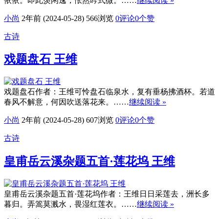
依依。即此羡闲逸，怅然吟式微。……
继续阅读 »
小尚
2年前 (2024-05-28)
566浏览
0评论
0
个赞
古诗
戏题盘石 王维
戏题盘石作者：王维可怜盘石临泉水，复有垂杨拂酒杯。若道
春风不解意，何因吹送落花来。……
继续阅读 »
小尚
2年前 (2024-05-28)
607浏览
0评论
0
个赞
古诗
皇甫岳云溪杂题五首·莲花坞 王维
皇甫岳云溪杂题五首·莲花坞作者：王维日日采莲去，洲长多
暮归。弄篙莫溅水，畏湿红莲衣。……
继续阅读 »