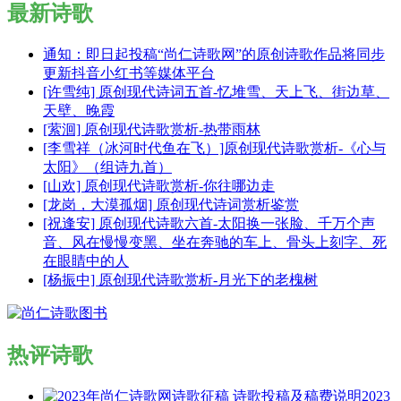
最新诗歌
通知：即日起投稿“尚仁诗歌网”的原创诗歌作品将同步
更新抖音小红书等媒体平台
[许雪纯] 原创现代诗词五首-忆堆雪、天上飞、街边草、
天壁、晚霞
[萦洄] 原创现代诗歌赏析-热带雨林
[李雪祥（冰河时代鱼在飞）]原创现代诗歌赏析-《心与
太阳》（组诗九首）
[山欢] 原创现代诗歌赏析-你往哪边走
[龙岗，大漠孤烟] 原创现代诗词赏析鉴赏
[祝逢安] 原创现代诗歌六首-太阳换一张脸、千万个声
音、风在慢慢变黑、坐在奔驰的车上、骨头上刻字、死
在眼睛中的人
[杨振中] 原创现代诗歌赏析-月光下的老槐树
热评诗歌
2023