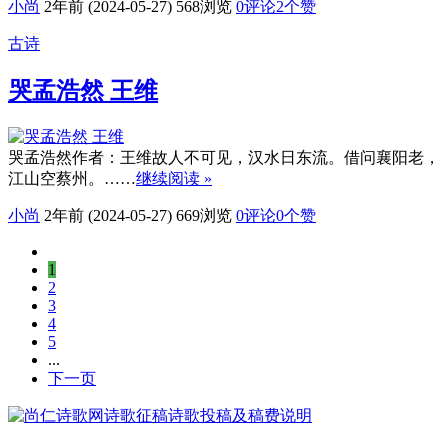
小尚
2年前 (2024-05-27)
568浏览
0评论
2
个赞
古诗
哭孟浩然 王维
哭孟浩然作者：王维故人不可见，汉水日东流。借问襄阳老，
江山空蔡州。……
继续阅读 »
小尚
2年前 (2024-05-27)
669浏览
0评论
0
个赞
1
2
3
4
5
...
下一页