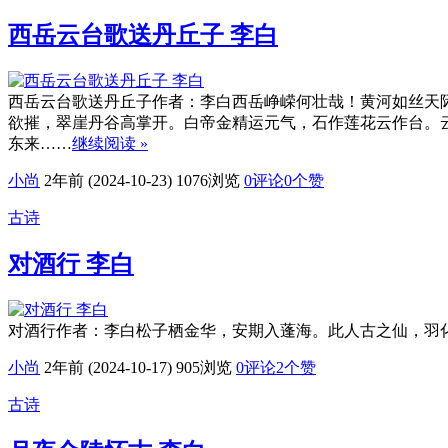
西岳云台歌送丹丘子 李白
西岳云台歌送丹丘子作者：李白西岳峥嵘何壮哉！黄河如丝天
欲摧，翠崖丹谷高掌开。白帝金精运元气，石作莲花云作台。
东来……
继续阅读 »
小尚
2年前 (2024-10-23)
1076浏览
0评论
0
个赞
古诗
对酒行 李白
对酒行作者：李白松子栖金华，安期入蓬海。此人古之仙，羽
小尚
2年前 (2024-10-17)
905浏览
0评论
2
个赞
古诗