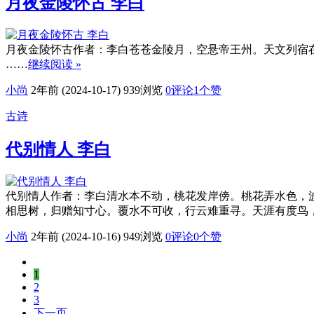
月夜金陵怀古 李白
月夜金陵怀古作者：李白苍苍金陵月，空悬帝王州。天文列宿
……
继续阅读 »
小尚
2年前 (2024-10-17)
939浏览
0评论
1
个赞
古诗
代别情人 李白
代别情人作者：李白清水本不动，桃花发岸傍。桃花弄水色，
相思树，归赠知寸心。覆水不可收，行云难重寻。天涯有度鸟
小尚
2年前 (2024-10-16)
949浏览
0评论
0
个赞
1
2
3
下一页