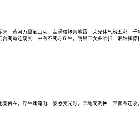
际来。黄河万里触山动，盘涡毂转秦地雷。荣光休气纷五彩，千
云台阁道连窈冥，中有不死丹丘生。明星玉女备洒扫，麻姑搔背
化竟何在。浮生速流电，倏忽变光彩。天地无凋换，容颜有迁改