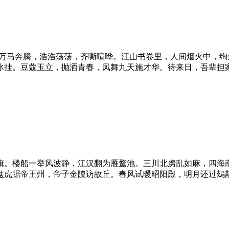
，万马奔腾，浩浩荡荡，齐嘶喧哗。江山书卷里，人间烟火中，
。豆蔻玉立，抛洒青春，凤舞九天施才华。待来日，吾辈担家国，
旗。楼船一举风波静，江汉翻为雁鹜池。三川北虏乱如麻，四海
盘虎踞帝王州，帝子金陵访故丘。春风试暖昭阳殿，明月还过鳷