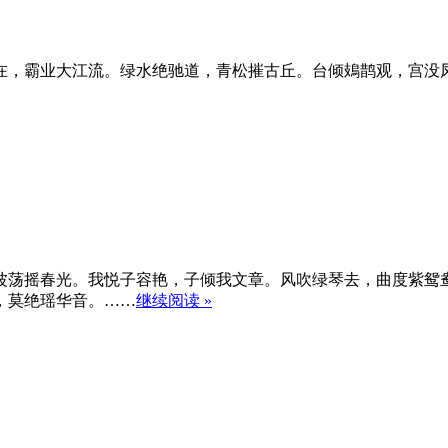
在，霸业大江流。绿水绝驰道，青松摧古丘。台倾鳷鹊观，宫没
波荡摇春光。我悦子容艳，子倾我文章。风吹绿琴去，曲度紫鸳
，莫绝瑶华音。……
继续阅读 »