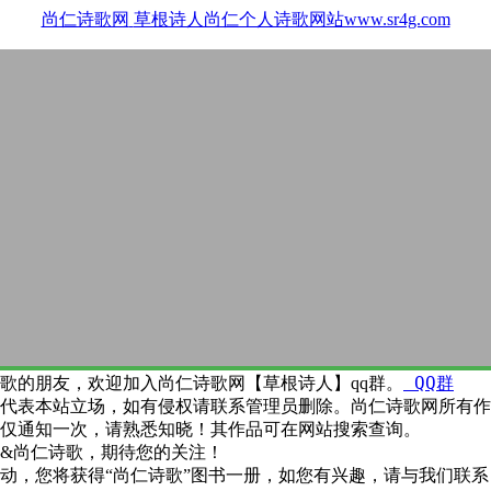
尚仁诗歌网
草根诗人尚仁个人诗歌网站www.sr4g.com
QQ群
歌的朋友，欢迎加入尚仁诗歌网【草根诗人】qq群。
代表本站立场，如有侵权请联系管理员删除。尚仁诗歌网所有作
仅通知一次，请熟悉知晓！其作品可在网站搜索查询。
&尚仁诗歌，期待您的关注！
动，您将获得“尚仁诗歌”图书一册，如您有兴趣，请与我们联