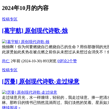
2024年10月的内容
投稿专区
[葛宇航] 原创现代诗歌-烛
烛烛啊！你为何要燃烧自己燃烧自己的生命？用你那微弱的光
此滚烫如此炙热在被点燃之前你从未想过从未想过会消失不！
尚仁
2年前 (2024-10-30)
893浏览
0评论
2
个赞
投稿专区
[厉曼] 原创现代诗歌-走过绿意
走过绿意月光，水一样缠绵，轻轻的，我走过绿意。捧一把清
林。那昨日的情书已悄然流淌而过。我们淡然的笑着。星辰如
继续阅读 »