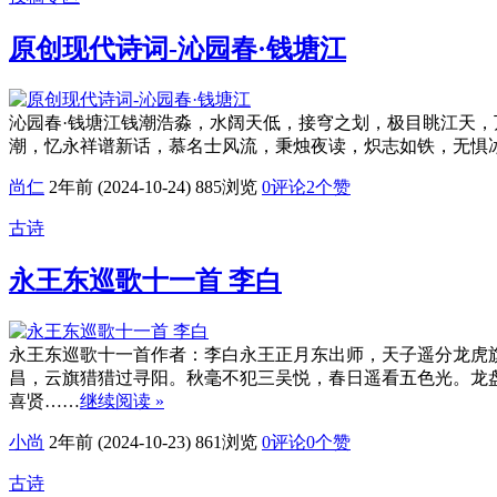
原创现代诗词-沁园春·钱塘江
沁园春·钱塘江钱潮浩淼，水阔天低，接穹之划，极目眺江天
潮，忆永祥谱新话，慕名士风流，秉烛夜读，炽志如铁，无惧冰挂
尚仁
2年前 (2024-10-24)
885浏览
0评论
2
个赞
古诗
永王东巡歌十一首 李白
永王东巡歌十一首作者：李白永王正月东出师，天子遥分龙虎
昌，云旗猎猎过寻阳。秋毫不犯三吴悦，春日遥看五色光。龙
喜贤……
继续阅读 »
小尚
2年前 (2024-10-23)
861浏览
0评论
0
个赞
古诗