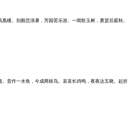
凤凰楼。别殿悲清暑，芳园罢乐游。一闻歌玉树，萧瑟后庭秋。
鸯。昔作一水鱼，今成两枝鸟。哀哀长鸡鸣，夜夜达五晓。起折