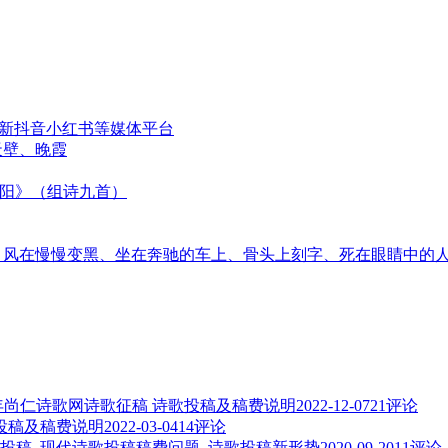
更新抖音小红书等媒体平台
天壁、晚霞
太阳》（组诗九首）
音、风在慢慢变黑、坐在奔驰的车上、骨头上刻字、死在眼睛中的
3年尚仁诗歌网诗歌征稿 诗歌投稿及稿费说明
2022-12-07
21评论
歌投稿及稿费说明
2022-03-04
14评论
投稿_现代诗歌投稿稿费问题_诗歌投稿新形势
2020-09-20
11评论