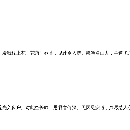
，发我枝上花。花落时欲暮，见此令人嗟。愿游名山去，学道飞
流光入窗户。对此空长吟，思君意何深。无因见安道，兴尽愁人