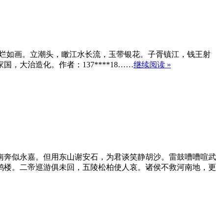
绚烂如画。立潮头，瞰江水长流，玉带银花。子胥镇江，钱王射
大治造化。作者：137****18……
继续阅读 »
南奔似永嘉。但用东山谢安石，为君谈笑静胡沙。雷鼓嘈嘈喧武
鹊楼。二帝巡游俱未回，五陵松柏使人哀。诸侯不救河南地，更