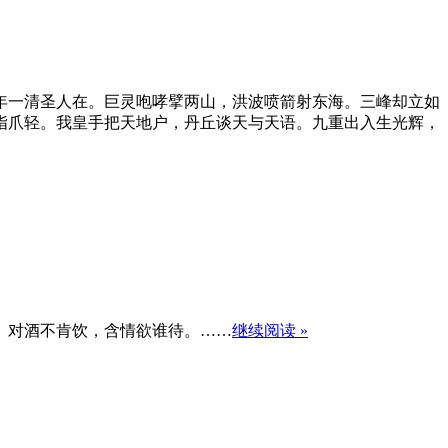
年一清圣人在。巨灵咆哮擘两山，洪波喷箭射东海。三峰却立如
指爪轻。我皇手把天地户，丹丘谈天与天语。九重出入生光辉，
。对酒不肯饮，含情欲谁待。……
继续阅读 »