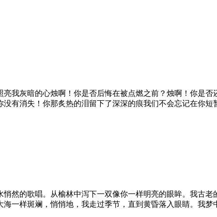
照亮我灰暗的心烛啊！你是否后悔在被点燃之前？烛啊！你是否
你没有消失！你那炙热的泪留下了深深的痕我们不会忘记在你短
水悄然的歌唱。从榆林中泻下一双像你一样明亮的眼眸。我古老
大海一样斑斓，悄悄地，我走过季节，直到黄昏落入眼睛。我梦