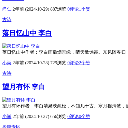
尚仁
2年前 (2024-10-29)
887浏览
0评论
1
个赞
古诗
落日忆山中 李白
落日忆山中作者：李白雨后烟景绿，晴天散馀霞。东风随春归
小尚
2年前 (2024-10-28)
729浏览
0评论
2
个赞
古诗
望月有怀 李白
望月有怀作者：李白清泉映疏松，不知几千古。寒月摇清波，
小尚
2年前 (2024-10-27)
656浏览
0评论
0
个赞
投稿专区