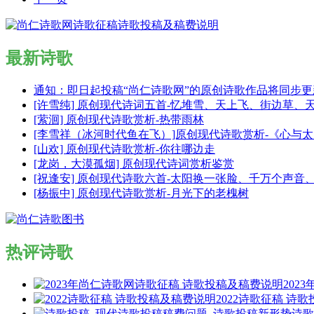
最新诗歌
通知：即日起投稿“尚仁诗歌网”的原创诗歌作品将同步
[许雪纯] 原创现代诗词五首-忆堆雪、天上飞、街边草、
[萦洄] 原创现代诗歌赏析-热带雨林
[李雪祥（冰河时代鱼在飞）]原创现代诗歌赏析-《心与
[山欢] 原创现代诗歌赏析-你往哪边走
[龙岗，大漠孤烟] 原创现代诗词赏析鉴赏
[祝逢安] 原创现代诗歌六首-太阳换一张脸、千万个声
[杨振中] 原创现代诗歌赏析-月光下的老槐树
热评诗歌
202
2022诗歌征稿 诗
诗歌