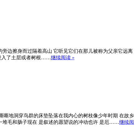
的旁边擦身而过隔着高山 它听见它们在那儿被称为父亲它远离
进入了土层或者树根……
继续阅读 »
嘶嘶地洞穿鸟群的床垫坠落在我内心的树枝像少年时期 在故乡
一堆毛和肠子现在 是叙述的愿望说的冲动也许 是厄……
继续阅