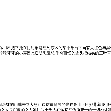
的吊床 把它托在阴处象是纽约东区的某个阳台下面有火红色与黑
片绿茸茸的小雾因此它胡思乱想 千奇百怪的念头把结实的三叶草
阳烤红的山地来到大怒江边这道乌黑的光在高山下吼她背着我那
我的女人是沉默的女人她让我干男人在这怒江边所想干的一切她让我