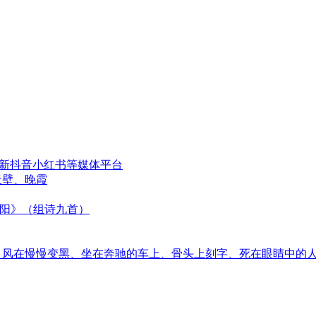
更新抖音小红书等媒体平台
天壁、晚霞
太阳》（组诗九首）
音、风在慢慢变黑、坐在奔驰的车上、骨头上刻字、死在眼睛中的