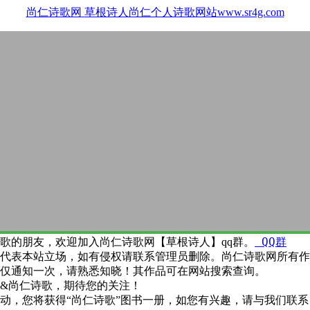
尚仁诗歌网
草根诗人尚仁个人诗歌网站www.sr4g.com
QQ群
歌的朋友，欢迎加入尚仁诗歌网【草根诗人】qq群。
代表本站立场，如有侵权请联系管理员删除。尚仁诗歌网所有作
仅通知一次，请熟悉知晓！其作品可在网站搜索查询。
&尚仁诗歌，期待您的关注！
动，您将获得“尚仁诗歌”图书一册，如您有兴趣，请与我们联