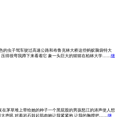
色的虫子驾车驶过高速公路和布鲁克林大桥这些蚂蚁脑袋特大
 压得很弯我蹲下来看着它 象一头巨大的猩猩在柏林大学……
继
夜在茅草堆上带给她的种子一个黑屁股的男孩怒江的涛声使人想
大声吼 对着岩石鼓起肌肉她让我紧紧抱 让我的胸膛把……
继