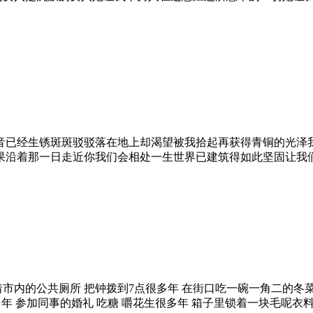
音已经生锈斑斑驳驳落在地上却渴望被我拾起再获得青铜的光泽我
果沿着那一日走近你我们会相处一生世界已建筑得如此坚固让我
着市内的公共厕所 把钟拨到7点很多年 在街口吃一碗一角二的冬
多年 参加同事的婚礼 吃糖 嚼花生很多年 箱子里锁着一块毛呢衣