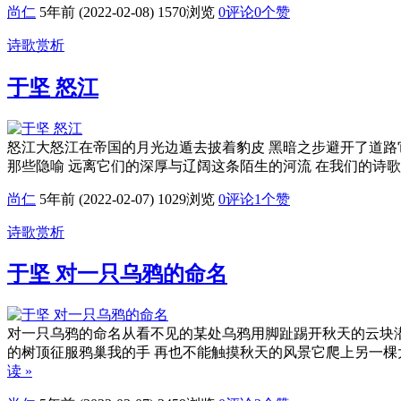
尚仁
5年前 (2022-02-08)
1570浏览
0评论
0
个赞
诗歌赏析
于坚 怒江
怒江大怒江在帝国的月光边遁去披着豹皮 黑暗之步避开了道路
那些隐喻 远离它们的深厚与辽阔这条陌生的河流 在我们的诗
尚仁
5年前 (2022-02-07)
1029浏览
0评论
1
个赞
诗歌赏析
于坚 对一只乌鸦的命名
对一只乌鸦的命名从看不见的某处乌鸦用脚趾踢开秋天的云块潜
的树顶征服鸦巢我的手 再也不能触摸秋天的风景它爬上另一棵大
读 »