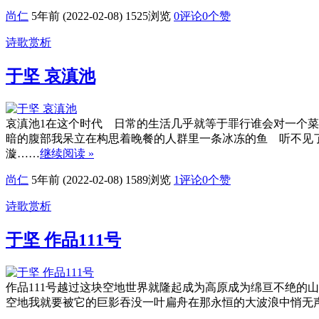
尚仁
5年前 (2022-02-08)
1525浏览
0评论
0
个赞
诗歌赏析
于坚 哀滇池
哀滇池1在这个时代 日常的生活几乎就等于罪行谁会对一个
暗的腹部我呆立在构思着晚餐的人群里一条冰冻的鱼 听不见
漩……
继续阅读 »
尚仁
5年前 (2022-02-08)
1589浏览
1评论
0
个赞
诗歌赏析
于坚 作品111号
作品111号越过这块空地世界就隆起成为高原成为绵亘不绝的
空地我就要被它的巨影吞没一叶扁舟在那永恒的大波浪中悄无