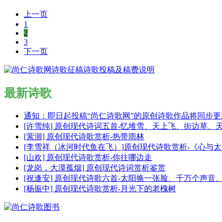
上一页
1
2
3
下一页
最新诗歌
通知：即日起投稿“尚仁诗歌网”的原创诗歌作品将同步
[许雪纯] 原创现代诗词五首-忆堆雪、天上飞、街边草、
[萦洄] 原创现代诗歌赏析-热带雨林
[李雪祥（冰河时代鱼在飞）]原创现代诗歌赏析-《心与
[山欢] 原创现代诗歌赏析-你往哪边走
[龙岗，大漠孤烟] 原创现代诗词赏析鉴赏
[祝逢安] 原创现代诗歌六首-太阳换一张脸、千万个声
[杨振中] 原创现代诗歌赏析-月光下的老槐树