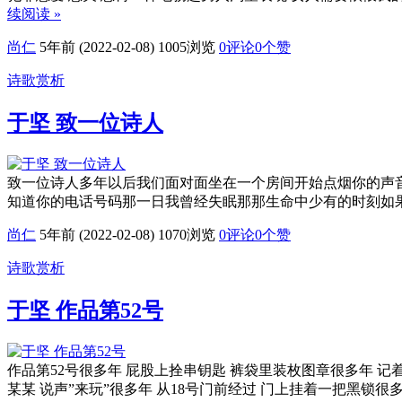
续阅读 »
尚仁
5年前 (2022-02-08)
1005浏览
0评论
0
个赞
诗歌赏析
于坚 致一位诗人
致一位诗人多年以后我们面对面坐在一个房间开始点烟你的声
知道你的电话号码那一日我曾经失眠那那生命中少有的时刻如
尚仁
5年前 (2022-02-08)
1070浏览
0评论
0
个赞
诗歌赏析
于坚 作品第52号
作品第52号很多年 屁股上拴串钥匙 裤袋里装枚图章很多年 记
某某 说声”来玩”很多年 从18号门前经过 门上挂着一把黑锁很