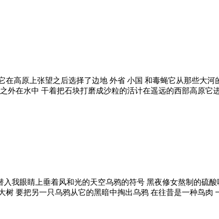
它在高原上张望之后选择了边地 外省 小国 和毒蝇它从那些大河
歌之外在水中 干着把石块打磨成沙粒的活计在遥远的西部高原它
入我眼睛上垂着风和光的天空乌鸦的符号 黑夜修女熬制的硫酸
树 要把另一只乌鸦从它的黑暗中掏出乌鸦 在往昔是一种鸟肉 