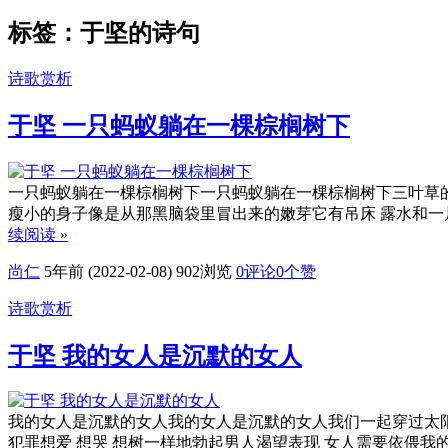
标签：于坚的诗句
诗歌赏析
于坚 一只蚂蚁躺在一棵棕榈树下
一只蚂蚁躺在一棵棕榈树下一只蚂蚁躺在一棵棕榈树下三叶草
瘦小的身子像是从那黑脑袋里冒出来的嫩芽它有吊床 露水和一
续阅读 »
尚仁
5年前 (2022-02-08)
902浏览
0评论
0
个赞
诗歌赏析
于坚 我的女人是沉默的女人
我的女人是沉默的女人我的女人是沉默的女人我们一起穿过太
犯罪想爱 想哭 想树一样地勃起男人渴望表现 女人需要依偎