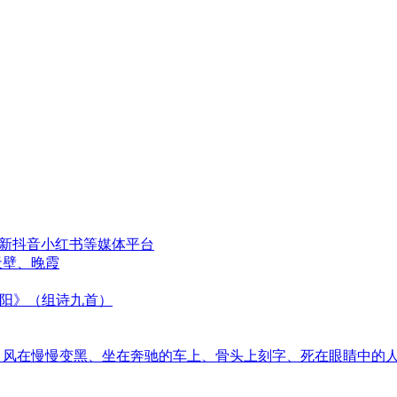
更新抖音小红书等媒体平台
天壁、晚霞
太阳》（组诗九首）
音、风在慢慢变黑、坐在奔驰的车上、骨头上刻字、死在眼睛中的