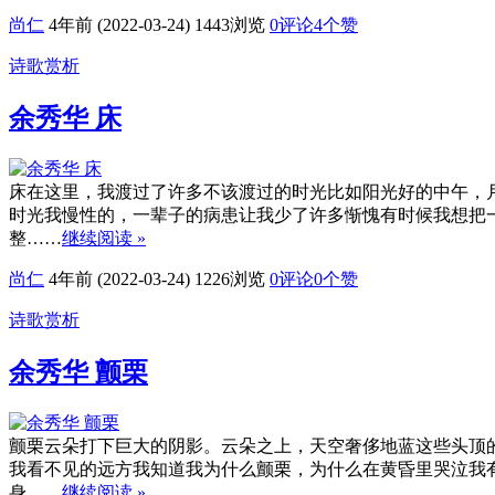
尚仁
4年前 (2022-03-24)
1443浏览
0评论
4
个赞
诗歌赏析
余秀华 床
床在这里，我渡过了许多不该渡过的时光比如阳光好的中午，
时光我慢性的，一辈子的病患让我少了许多惭愧有时候我想把
整……
继续阅读 »
尚仁
4年前 (2022-03-24)
1226浏览
0评论
0
个赞
诗歌赏析
余秀华 颤栗
颤栗云朵打下巨大的阴影。云朵之上，天空奢侈地蓝这些头顶
我看不见的远方我知道我为什么颤栗，为什么在黄昏里哭泣我
身……
继续阅读 »