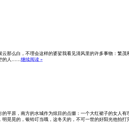
候云那么白，不理会这样的婆娑我看见清风里的许多事物：繁茂
空的人……
继续阅读 »
方的平原，南方的水城作为炫目的点缀：一个大红裙子的女人有
，明晃晃的，银铃叮当哦，这冬天的，不可一世的好阳光他拍打