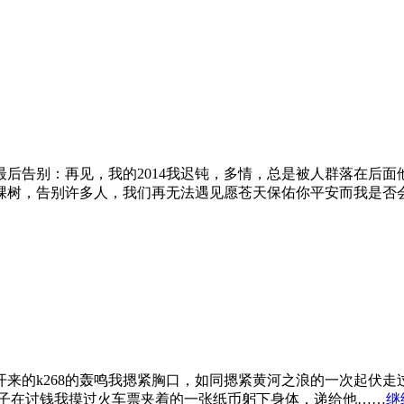
乡的最后告别：再见，我的2014我迟钝，多情，总是被人群落在
一棵树，告别许多人，我们再无法遇见愿苍天保佑你平安而我是
来的k268的轰鸣我摁紧胸口，如同摁紧黄河之浪的一次起伏
孩子在讨钱我摸过火车票夹着的一张纸币躬下身体，递给他……
继