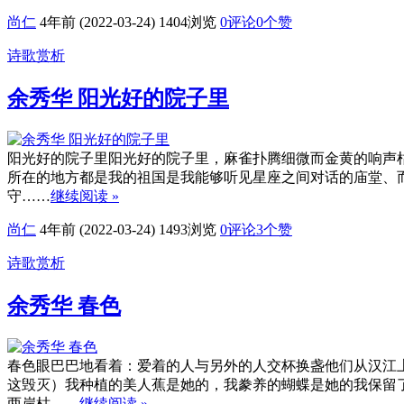
尚仁
4年前 (2022-03-24)
1404浏览
0评论
0
个赞
诗歌赏析
余秀华 阳光好的院子里
阳光好的院子里阳光好的院子里，麻雀扑腾细微而金黄的响声
所在的地方都是我的祖国是我能够听见星座之间对话的庙堂、
守……
继续阅读 »
尚仁
4年前 (2022-03-24)
1493浏览
0评论
3
个赞
诗歌赏析
余秀华 春色
春色眼巴巴地看着：爱着的人与另外的人交杯换盏他们从汉江
这毁灭）我种植的美人蕉是她的，我豢养的蝴蝶是她的我保留
两岸枯……
继续阅读 »