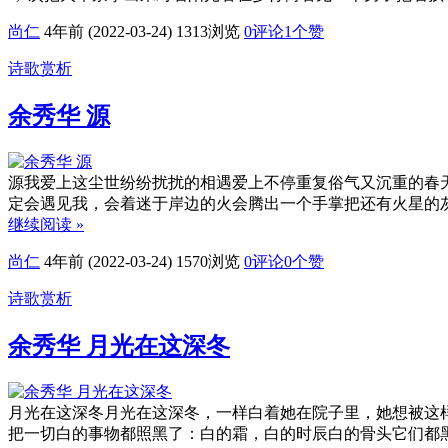
尚仁
4年前 (2022-03-24)
1313浏览
0评论
1
个赞
诗歌赏析
余秀华 源
源我爱上这尘世纷纷扰扰的相遇爱上不停重复俗气又沉重的春
定会遇见我，会着迷于岸边的火会腾出一个手掌把还有火星的
继续阅读 »
尚仁
4年前 (2022-03-24)
1570浏览
0评论
0
个赞
诗歌赏析
余秀华 月光在这深冬
月光在这深冬月光在这深冬，一样白着她在院子里，她想被这
把一切白的事物都照黑了：白的霜，白的时辰白的骨头它们都