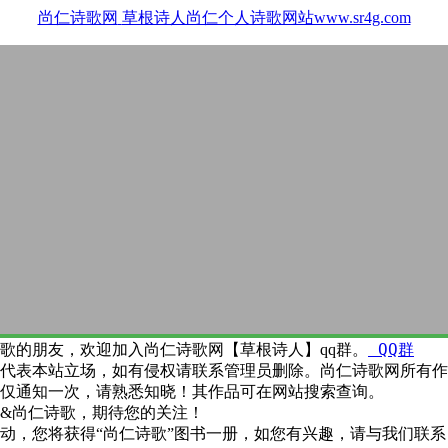
尚仁诗歌网
草根诗人尚仁个人诗歌网站www.sr4g.com
QQ群
歌的朋友，欢迎加入尚仁诗歌网【草根诗人】qq群。
代表本站立场，如有侵权请联系管理员删除。尚仁诗歌网所有作
仅通知一次，请熟悉知晓！其作品可在网站搜索查询。
&尚仁诗歌，期待您的关注！
动，您将获得“尚仁诗歌”图书一册，如您有兴趣，请与我们联