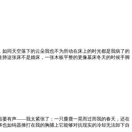
，如同天空落下的云朵我也不为所动在床上的时光都是我病了的
住肺这张床不是婚床，一张木板平整的更像墓床冬天的时候手脚
枯萎有声——我太紧张了：一只麋鹿一晃而过而我的春天，还在
事也如钝器捶打在我的胸脯上它能够对抗现实的冷却无法卸下自