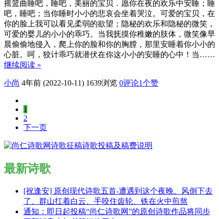
摇篮曲睡吧，睡吧，美丽的宝贝．愿你在夜的欢乐中安睡；睡
吧，睡吧；当你睡时小小的悲哀会坐着哭泣。可爱的宝贝，在
你的脸上我可以看见柔弱的欲望；隐秘的欢乐和隐秘的微笑，
可爱的婴儿的小小的乖巧。当我抚摸你稚嫩的肢体，微笑像早
晨偷偷地侵入，爬上你的脸和你的胸膛，那里安睡着你小小的
心脏。呵，狡计乖巧就潜伏在你这小小的安睡的心中！当……
继续阅读 »
小尚
4年前 (2022-10-11)
1639浏览
0评论
1
个赞
1
2
下一页
最新诗歌
[祝逢安] 原创现代诗歌五首-遭遇到这个夜晚、风倒下去
了、群山扛着白云、手咬住齿轮、铁在火中煎熬
通知：即日起投稿“尚仁诗歌网”的原创诗歌作品将同步