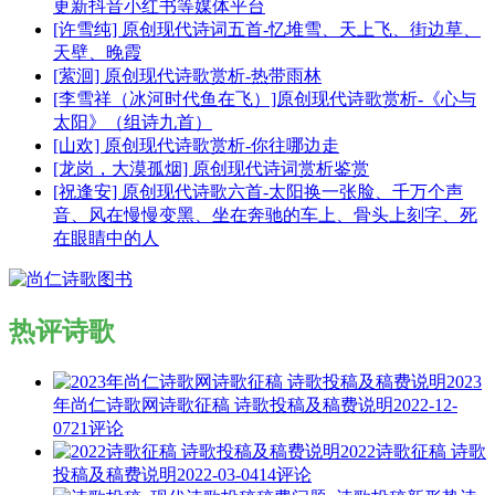
更新抖音小红书等媒体平台
[许雪纯] 原创现代诗词五首-忆堆雪、天上飞、街边草、
天壁、晚霞
[萦洄] 原创现代诗歌赏析-热带雨林
[李雪祥（冰河时代鱼在飞）]原创现代诗歌赏析-《心与
太阳》（组诗九首）
[山欢] 原创现代诗歌赏析-你往哪边走
[龙岗，大漠孤烟] 原创现代诗词赏析鉴赏
[祝逢安] 原创现代诗歌六首-太阳换一张脸、千万个声
音、风在慢慢变黑、坐在奔驰的车上、骨头上刻字、死
在眼睛中的人
热评诗歌
2023
年尚仁诗歌网诗歌征稿 诗歌投稿及稿费说明
2022-12-
07
21评论
2022诗歌征稿 诗歌
投稿及稿费说明
2022-03-04
14评论