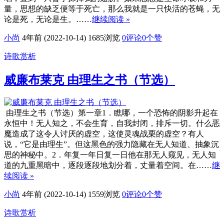
量，思想的缺乏便等于死亡，那么我就是一只快活的苍蝇，无
论是死，无论是生。……
继续阅读 »
小尚
4年前 (2022-10-14)
1685浏览
0评论
0
个赞
诗歌赏析
威廉布莱克 由理生之书（节选）
由理生之书（节选）第一章1．瞧哪，一个恐怖的阴影升起在
永恒中！无人知之，不会生育，自我封闭，排斥一切。什么恶
魔造成了这令人讨厌的虚空，这使灵魂战栗的虚空？有人
说，“它是由理生”。但这黑色的强力隐藏在无人知道、抽象沉
思的神秘中。2．年复一年日复一日他在那无人窥见，无人知
道的九重黑暗中，逐段逐段地划分着，丈量着空间。在……
继
续阅读 »
小尚
4年前 (2022-10-14)
1559浏览
0评论
0
个赞
诗歌赏析