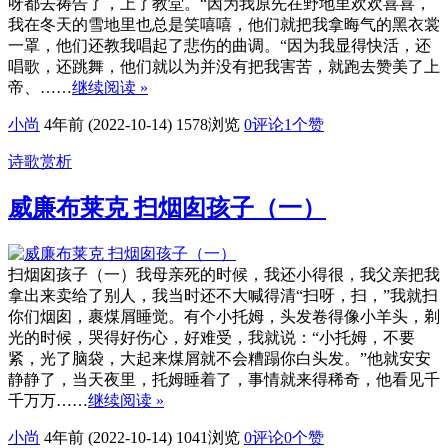
呀都去祷告了，上了教堂。“因为我原先在野地里欢欢喜喜，
我在冬天的雪地里也总是笑嘻嘻，他们就把我拿晦气的黑衣裳
一罩，他们还教我唱起了悲伤的曲调。“因为我显得快活，还
唱歌，还跳舞，他们就以为并没有把我害苦，就跑去赞美了上
帝、……
继续阅读 »
小尚
4年前 (2022-10-14)
1578浏览
0评论
1
个赞
诗歌赏析
威廉布莱克 扫烟囱孩子（一）
扫烟囱孩子（一）我母亲死的时候，我还小得很，我父亲把我
拿出来卖给了别人，我当时还不大喊得清“扫呀，扫，”我就扫
你们烟囱，裹煤屑睡觉。有个小托姆，头发卷得像小羊头，剃
光的时候，哭得好伤心，好难受，我就说：“小托姆，不要
紧，光了脑袋，大起来煤屑就不会糟蹋你白头发。”他就安安
静静了，当天夜里，托姆睡着了，事情就来得稀奇，他看见千
千万万……
继续阅读 »
小尚
4年前 (2022-10-14)
1041浏览
0评论
0
个赞