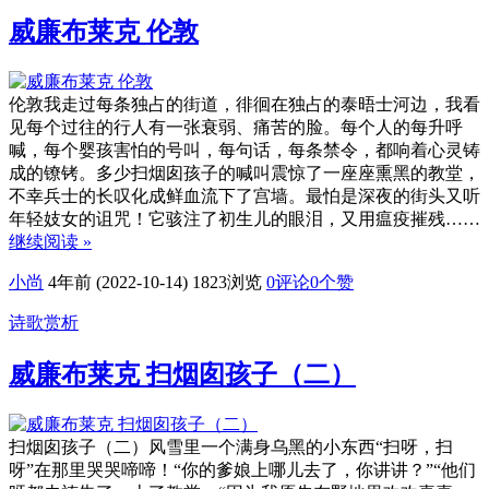
威廉布莱克 伦敦
伦敦我走过每条独占的街道，徘徊在独占的泰晤士河边，我看
见每个过往的行人有一张衰弱、痛苦的脸。每个人的每升呼
喊，每个婴孩害怕的号叫，每句话，每条禁令，都响着心灵铸
成的镣铐。多少扫烟囱孩子的喊叫震惊了一座座熏黑的教堂，
不幸兵士的长叹化成鲜血流下了宫墙。最怕是深夜的街头又听
年轻妓女的诅咒！它骇注了初生儿的眼泪，又用瘟疫摧残……
继续阅读 »
小尚
4年前 (2022-10-14)
1823浏览
0评论
0
个赞
诗歌赏析
威廉布莱克 扫烟囱孩子（二）
扫烟囱孩子（二）风雪里一个满身乌黑的小东西“扫呀，扫
呀”在那里哭哭啼啼！“你的爹娘上哪儿去了，你讲讲？”“他们