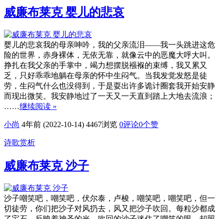
威廉布莱克 婴儿的悲哀
婴儿的悲哀我的母亲呻吟，我的父亲流泪——我一头跳进这危
险的世界，赤身裸体，无依无靠，就像云中的恶魔大呼大叫。
挣扎在我父亲的手掌中，竭力想摆脱襁褓的束缚，我又累又
乏，只好乖乖地躺在母亲的怀中生闷气。当我发觉发怒是徒
劳，生闷气什么也没得到，于是耍出许多诡计圈套我开始安静
而现出微笑。我安静地过了一天又一天直到踏上大地去流浪；
……
继续阅读 »
小尚
4年前 (2022-10-14)
4467浏览
0评论
0
个赞
诗歌赏析
威廉布莱克 沙子
沙子嘲笑吧，嘲笑吧，伏尔泰，卢梭，嘲笑吧，嘲笑吧，但一
切徒劳，你们把沙子对风扔去，风又把沙子吹回。每粒沙都成
了宝石，反映着神圣的光，吹回的沙子迷住了嘲笑的眼，却照