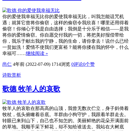
你的爱使我幸福无比你的爱使我幸福无比，叫我怎能诅咒机
遇；就算它曾将你偷窃，这样的偷窃令我欣喜！哪里还用得着
偷窃！你倾心于我是自由选择；我倒是十分乐于相信——是我
将你的爱情偷窃。你自愿交付我的一切，将把美好报偿带给
你，我乐于献出我的宁静，我的生命，请你拿去！说什么已经
一贫如洗！爱情不使我们更富裕？能将你搂在我的怀中，什么
幸福可……
继续阅读 »
尚仁
4年前 (2022-07-09)
1714浏览
0评论
0
个赞
诗歌赏析
歌德 牧羊人的哀歌
牧羊人的哀歌在那高高的山顶，我曾无数次伫立，身子斜倚着
牧杖，低头俯瞰着谷底。羊群由小狗守护，我跟着羊群走去。
转眼已来到山下，自己也不知怎的。美丽鲜艳的花朵开满面前
的草地。我顺手采下鲜花，却不知给谁送去。我站在大树底