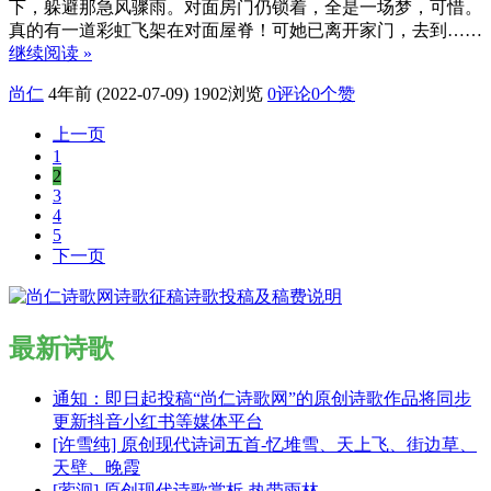
下，躲避那急风骤雨。对面房门仍锁着，全是一场梦，可惜。
真的有一道彩虹飞架在对面屋脊！可她已离开家门，去到……
继续阅读 »
尚仁
4年前 (2022-07-09)
1902浏览
0评论
0
个赞
上一页
1
2
3
4
5
下一页
最新诗歌
通知：即日起投稿“尚仁诗歌网”的原创诗歌作品将同步
更新抖音小红书等媒体平台
[许雪纯] 原创现代诗词五首-忆堆雪、天上飞、街边草、
天壁、晚霞
[萦洄] 原创现代诗歌赏析-热带雨林