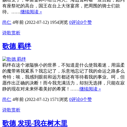
有座祭祀的高台，国王在台上大张宴席，把周围的骑士们款
待。……
继续阅读 »
尚仁
4年前 (2022-07-12)
1954浏览
0评论
0
个赞
诗歌赏析
歌德 羁绊
羁绊在这个湫隘狭小的世界，不知道是什么使我着迷，用温柔
的魔带将我紧系？我忘记了，乐意地忘记了我的命运之路多么
奇特；唉，我感到眼前和远方都还有等待着我的事业。呵，但
愿作出正确的决断！而今我充满活力，却别无选择，只能在寂
静的现在对未来怀着美好的希冀！……
继续阅读 »
尚仁
4年前 (2022-07-12)
1571浏览
0评论
0
个赞
诗歌赏析
歌德 发现-我在树木里