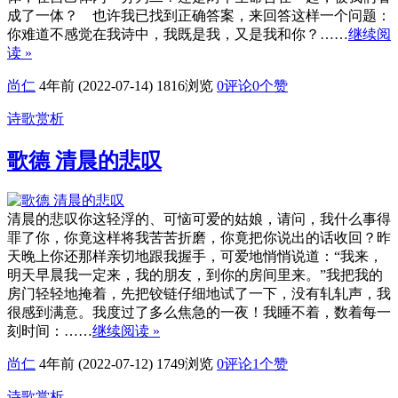
成了一体？ 也许我已找到正确答案，来回答这样一个问题：
你难道不感觉在我诗中，我既是我，又是我和你？……
继续阅
读 »
尚仁
4年前 (2022-07-14)
1816浏览
0评论
0
个赞
诗歌赏析
歌德 清晨的悲叹
清晨的悲叹你这轻浮的、可恼可爱的姑娘，请问，我什么事得
罪了你，你竟这样将我苦苦折磨，你竟把你说出的话收回？昨
天晚上你还那样亲切地跟我握手，可爱地悄悄说道：“我来，
明天早晨我一定来，我的朋友，到你的房间里来。”我把我的
房门轻轻地掩着，先把铰链仔细地试了一下，没有轧轧声，我
很感到满意。我度过了多么焦急的一夜！我睡不着，数着每一
刻时间：……
继续阅读 »
尚仁
4年前 (2022-07-12)
1749浏览
0评论
1
个赞
诗歌赏析