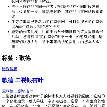
歌网所有作品禁止转载。
关于不同作品的同一作者，投稿作品在不同时段发布
后，仅通知一次，请熟悉知晓！其作品可在网站搜索查
询。
牛寺诗歌网已改名为尚仁诗歌网，可抖音搜索尚仁诗歌
网&尚仁诗歌，期待您的关注！
尊敬的作者朋友！目前平台对长期供稿的诗人提供送书
活动，您将获得“尚仁诗歌”图书一册，如您有兴趣，请
与我们联系！注：送书带来的快递费用，由您本人承
担！
标签：歌德
诗歌赏析
歌德 二裂银杏叶
二裂银杏叶生着这种叶子的树木从东方移进我的园庭；它给你
一个秘密启示，耐人寻味，令识者振奋。它是一个有生命的物
体，在自己体内一分为二？还是两个生命合在一起，被我们看