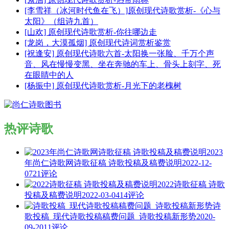
[李雪祥（冰河时代鱼在飞）]原创现代诗歌赏析-《心与
太阳》（组诗九首）
[山欢] 原创现代诗歌赏析-你往哪边走
[龙岗，大漠孤烟] 原创现代诗词赏析鉴赏
[祝逢安] 原创现代诗歌六首-太阳换一张脸、千万个声
音、风在慢慢变黑、坐在奔驰的车上、骨头上刻字、死
在眼睛中的人
[杨振中] 原创现代诗歌赏析-月光下的老槐树
热评诗歌
2023
年尚仁诗歌网诗歌征稿 诗歌投稿及稿费说明
2022-12-
07
21评论
2022诗歌征稿 诗歌
投稿及稿费说明
2022-03-04
14评论
诗
歌投稿_现代诗歌投稿稿费问题_诗歌投稿新形势
2020-
09-20
11评论