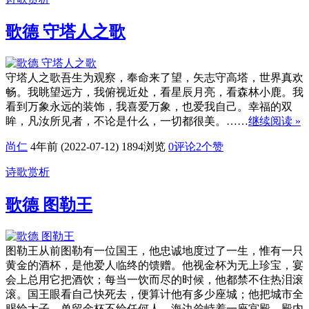
歌德 守塔人之歌
守塔人之歌吾生为观察，奉命来了望，矢志守高塔，世界真欢
畅。我眺望远方，我俯视近处，看星辰月亮，看森林小鹿。我
看到万象永远的装饰，我喜爱万象，也爱我自己。幸福的双
眸，凡汝所见者，不论是什么，一切都很美。……
继续阅读 »
尚仁
4年前 (2022-07-12)
1894浏览
0评论
2
个赞
诗歌赏析
歌德 图勒王
图勒王从前图勒有一位国王，他忠诚地度过了一生，惟有一只
黄金的酒杯，是他爱人临终的馈赠。他视金杯为无上珍宝，宴
会上总用它把酒饮；每当一饮而尽的时候，他都禁不住热泪滚
滚。国王眼看自己快死去，便算计他有多少座城；他把城市全
赐给太子，单留金杯不给任何人。海边耸峙着一座宫殿，殿内