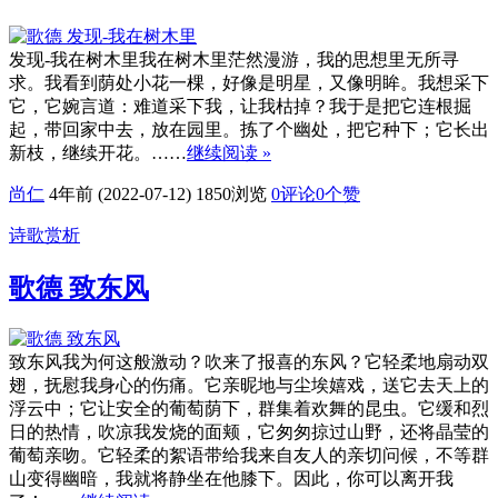
发现-我在树木里我在树木里茫然漫游，我的思想里无所寻
求。我看到荫处小花一棵，好像是明星，又像明眸。我想采下
它，它婉言道：难道采下我，让我枯掉？我于是把它连根掘
起，带回家中去，放在园里。拣了个幽处，把它种下；它长出
新枝，继续开花。……
继续阅读 »
尚仁
4年前 (2022-07-12)
1850浏览
0评论
0
个赞
诗歌赏析
歌德 致东风
致东风我为何这般激动？吹来了报喜的东风？它轻柔地扇动双
翅，抚慰我身心的伤痛。它亲昵地与尘埃嬉戏，送它去天上的
浮云中；它让安全的葡萄荫下，群集着欢舞的昆虫。它缓和烈
日的热情，吹凉我发烧的面颊，它匆匆掠过山野，还将晶莹的
葡萄亲吻。它轻柔的絮语带给我来自友人的亲切问候，不等群
山变得幽暗，我就将静坐在他膝下。因此，你可以离开我