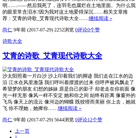
明……——然后我死了，连羽毛也腐烂在土地里面。为什么我
的眼里常含泪水?因为我对这土地爱得深沉……相关文章推
荐：艾青的诗歌_艾青现代诗歌大全……
继续阅读 »
尚仁
9年前 (2017-07-29)
2252浏览
0评论
0
个赞
诗歌大全
艾青的诗歌_艾青现代诗歌大全
沙太阳照着一片白沙 沙上印着我们的脚迹 我们走在江水的边
沿 江水在风里激荡 我们呼叫着摆渡的过来 但呼声被风飘走了
希望梦的朋友 幻想的姊妹 原是自己的影子 却老走在你前面 像
光一样无形 像风一样不安定 她和你之间 始终有距离 像窗外的
飞鸟 像天上的流云 像河边的蝴蝶 既狡猾而美丽 你上去，她就
飞 你不理她，她撵你……
继续阅读 »
尚仁
9年前 (2017-07-29)
5644浏览
0评论
12
个赞
上一页
1