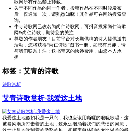
歌网所有作品禁止转载。
关于不同作品的同一作者，投稿作品在不同时段发布
后，仅通知一次，请熟悉知晓！其作品可在网站搜索查
询。
牛寺诗歌网已改名为尚仁诗歌网，可抖音搜索尚仁诗歌
网&尚仁诗歌，期待您的关注！
尊敬的作者朋友！目前平台对长期供稿的诗人提供送书
活动，您将获得“尚仁诗歌”图书一册，如您有兴趣，请
与我们联系！注：送书带来的快递费用，由您本人承
担！
标签：艾青的诗歌
诗歌赏析
艾青诗歌赏析-我爱这土地
我爱这土地假如我是一只鸟，我也应该用嘶哑的喉咙歌唱：这
被暴风雨所打击着的土地，这永远汹涌着我们的悲愤的河流，
这无止息地吹刮着的激怒的风，和那来自林间的无比温柔的黎