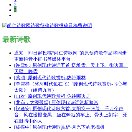
2
3
最新诗歌
通知：即日起投稿“尚仁诗歌网”的原创诗歌作品将同步
更新抖音小红书等媒体平台
[许雪纯] 原创现代诗词五首-忆堆雪、天上飞、街边草、
天壁、晚霞
[萦洄] 原创现代诗歌赏析-热带雨林
[李雪祥（冰河时代鱼在飞）]原创现代诗歌赏析-《心与
太阳》（组诗九首）
[山欢] 原创现代诗歌赏析-你往哪边走
[龙岗，大漠孤烟] 原创现代诗词赏析鉴赏
[祝逢安] 原创现代诗歌六首-太阳换一张脸、千万个声
音、风在慢慢变黑、坐在奔驰的车上、骨头上刻字、死
在眼睛中的人
[杨振中] 原创现代诗歌赏析-月光下的老槐树