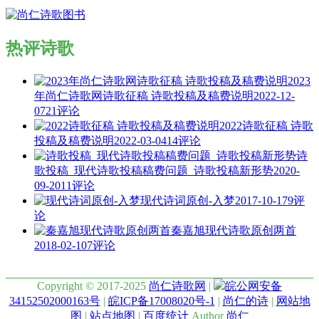
热评诗歌
2023
年尚仁诗歌网诗歌征稿 诗歌投稿及稿费说明
2022-12-
07
21评论
2022诗歌征稿 诗歌
投稿及稿费说明
2022-03-04
14评论
诗
歌投稿_现代诗歌投稿稿费问题_诗歌投稿新形势
2020-
09-20
11评论
现代诗词原创-入梦
2017-10-17
9评
论
秦嘉旭现代诗歌原创两首
2018-02-10
7评论
Copyright © 2017-2025
尚仁诗歌网
|
皖公网安备
34152502000163号
|
皖ICP备17008020号-1
|
尚仁的诗
|
网站地
图
|
站点地图
|
百度统计
Author
尚仁