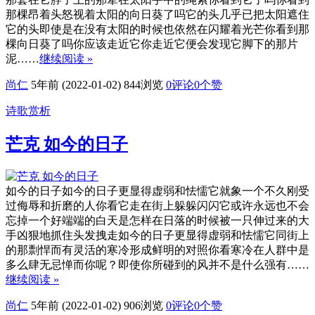
那棵昂着头怒视着太阳的向日葵了吗它的头几乎已把太阳遮住
它的头即使是在没有太阳的时候也依然在闪耀着光芒你看到那
棵向日葵了吗你应该走近它你走近它便会发现它脚下的那片
泥……
继续阅读 »
尚仁
5年前 (2022-01-02)
844浏览
0评论
0
个赞
诗歌赏析
芒克 如今的日子
如今的日子如今的日子更显得虚弱和怯懦它就象一个不久刚受
过侮辱和折磨的人你看它走在街上躲躲闪闪它或许永远也不会
忘掉一个好端端的白天是怎样在日落的时候被一只伸过来的大
手凶狠地抓住头发拽走如今的日子更显得虚弱和怯懦它同街上
的那剽悍而有灵活的寒冷形成鲜明的对照你看寒冷在人群中是
多么肆无忌惮而你呢？即使你所碰到的风并不是什么强有……
继续阅读 »
尚仁
5年前 (2022-01-02)
906浏览
0评论
0
个赞