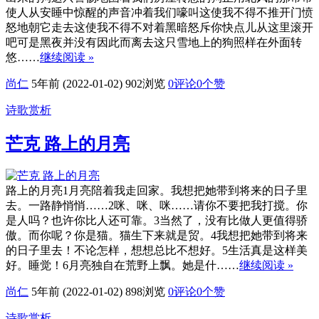
使人从安睡中惊醒的声音冲着我们嚎叫这使我不得不推开门愤
怒地朝它走去这使我不得不对着黑暗怒斥你快点儿从这里滚开
吧可是黑夜并没有因此而离去这只雪地上的狗照样在外面转
悠……
继续阅读 »
尚仁
5年前 (2022-01-02)
902浏览
0评论
0
个赞
诗歌赏析
芒克 路上的月亮
路上的月亮1月亮陪着我走回家。我想把她带到将来的日子里
去。一路静悄悄……2咪、咪、咪……请你不要把我打搅。你
是人吗？也许你比人还可靠。3当然了，没有比做人更值得骄
傲。而你呢？你是猫。猫生下来就是贸。4我想把她带到将来
的日子里去！不论怎样，想想总比不想好。5生活真是这样美
好。睡觉！6月亮独自在荒野上飘。她是什……
继续阅读 »
尚仁
5年前 (2022-01-02)
898浏览
0评论
0
个赞
诗歌赏析