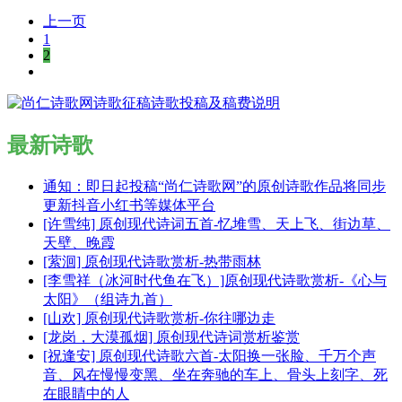
上一页
1
2
最新诗歌
通知：即日起投稿“尚仁诗歌网”的原创诗歌作品将同步
更新抖音小红书等媒体平台
[许雪纯] 原创现代诗词五首-忆堆雪、天上飞、街边草、
天壁、晚霞
[萦洄] 原创现代诗歌赏析-热带雨林
[李雪祥（冰河时代鱼在飞）]原创现代诗歌赏析-《心与
太阳》（组诗九首）
[山欢] 原创现代诗歌赏析-你往哪边走
[龙岗，大漠孤烟] 原创现代诗词赏析鉴赏
[祝逢安] 原创现代诗歌六首-太阳换一张脸、千万个声
音、风在慢慢变黑、坐在奔驰的车上、骨头上刻字、死
在眼睛中的人