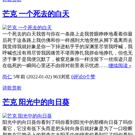
芒克 一个死去的白天
一个死去的白天我曾与你在一条路上走我曾眼睁睁地看着你最
后死于这条路上我仿佛和你一样感到大地突然从脚下逃离而去
我觉得我就好象是你一下掉进粘乎乎的深渊里尽管我呼喊，我
呼喊也没有用尽管我因痛苦不堪而挣扎我拼命地挣扎，但也无
济于事于是我便沉默了，被窒息象你一样没留下一丝痕迹只是
在临死的一瞬间心里还不由得对前景表示忧虑……
继续阅读 »
尚仁
5年前 (2022-01-02)
963浏览
0评论
0
个赞
诗歌赏析
芒克 阳光中的向日葵
阳光中的向日葵你看到了吗你看到阳光中的那棵向日葵了吗你
看它，它没有低下头而是把头转向身后就好象是为了一口咬断
那套在它脖子上的那牵在太阳手中的绳索你看到它了吗你看到