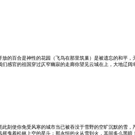
开放的百合是神性的花园（飞鸟在那里筑巢）是被遗忘的和平，
我们感官的祖国穿过仄窄幽寂的走廊你望见云城在上，大地辽阔
亮此刻使你免受风寒的城市当已被吞没于雪野的空旷沉默的雪，
风摇曳着松林上空的星斗：那永恒的火从雪到火，其间多么黑暗