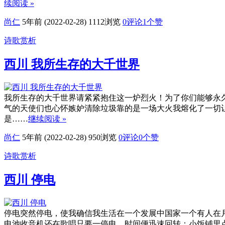
续阅读 »
尚仁
5年前 (2022-02-28)
1112浏览
0评论
1
个赞
诗歌赏析
西川 我所生存的大千世界
我所生存的大千世界请紧紧抱住这一炉烈火！为了你们能够永
气的天使们也心怀嫉妒清除垃圾靠的是一场大火我熔化了一切
是……
继续阅读 »
尚仁
5年前 (2022-02-28)
950浏览
0评论
0
个赞
诗歌赏析
西川 停电
停电突然停电，使我确信我生活在一个发展中国家一个有人在
电池收音机还在歌唱只要一停电，时间便迅速回转：小饭铺里