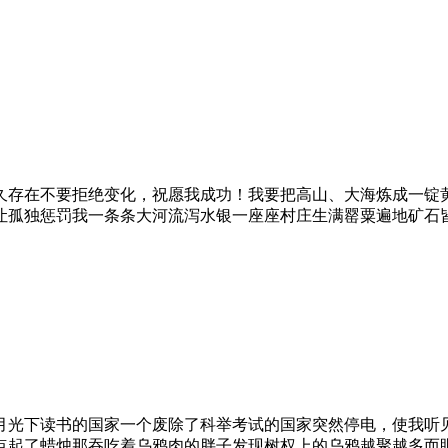
久存在不要拒绝变化，祝愿我成功！我要把高山、大海炼成一锭
让孤独惩罚我一条条大河流泻水银一座座村庄生满罂粟遍地矿石
月光下读书的国家一个废除了科举考试的国家突然停电，使我听
点起了蜡烛那吞吃着乌鸦肉的胖子发现树权上的乌鸦越聚越多而