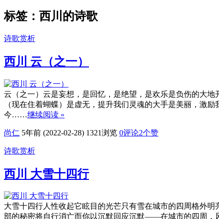
标签：西川的诗歌
诗歌赏析
西川 云（之一）
云（之一）云是妄想，是回忆，是绝望，是欢乐是负伤的大地
（现在住着蝴蝶）是虚无，提升我们灵魂的大手是美丽，激励
今……
继续阅读 »
尚仁
5年前 (2022-02-28)
1321浏览
0评论
2
个赞
诗歌赏析
西川 大雪十四行
大雪十四行人性收起它眩目的光芒只有雪在城市的四周格外明
部的秘密将自行消亡而你以沉默回应沉默——在城市的四周，