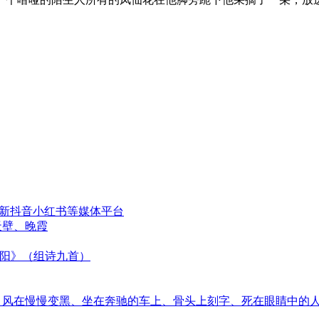
更新抖音小红书等媒体平台
天壁、晚霞
太阳》（组诗九首）
音、风在慢慢变黑、坐在奔驰的车上、骨头上刻字、死在眼睛中的