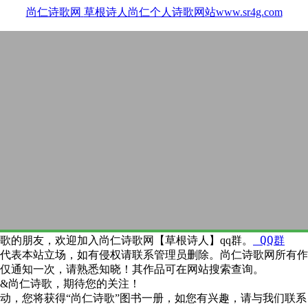
尚仁诗歌网
草根诗人尚仁个人诗歌网站www.sr4g.com
QQ群
歌的朋友，欢迎加入尚仁诗歌网【草根诗人】qq群。
代表本站立场，如有侵权请联系管理员删除。尚仁诗歌网所有作
仅通知一次，请熟悉知晓！其作品可在网站搜索查询。
&尚仁诗歌，期待您的关注！
动，您将获得“尚仁诗歌”图书一册，如您有兴趣，请与我们联