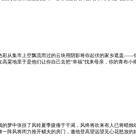
色彩从集市上空飘流而过的云块用阴影将你起伏的家乡遮盖——
在高粱地里于是他们让你自己去把“幸福”找来母亲，你的青布小
我的梦中张挂了风铃夏季疲倦于干渴，风终将吹来有人已将蜡烛
舞一阵风将闭力推开鳏夫的房门，邀他登高望远望见心花怒放的