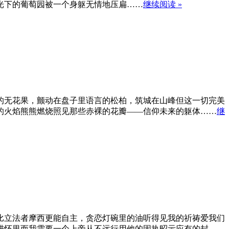
光下的葡萄园被一个身躯无情地压扁……
继续阅读 »
的无花果，颤动在盘子里语言的松柏，筑城在山峰但这一切完美
的火焰熊熊燃烧照见那些赤裸的花瓣——信仰未来的躯体……
继
比立法者摩西更能自主，贪恋灯碗里的油听得见我的祈祷爱我们
进怀里而我需要一个上帝从不远行用他的固执昭示应有的封