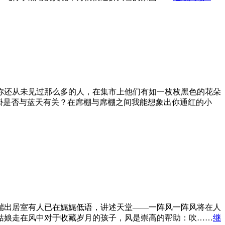
你还从未见过那么多的人，在集市上他们有如一枚枚黑色的花朵
褂是否与蓝天有关？在席棚与席棚之间我能想象出你通红的小
端出居室有人已在娓娓低语，讲述天堂——一阵风一阵风将在人
姑娘走在风中对于收藏岁月的孩子，风是崇高的帮助：吹……
继