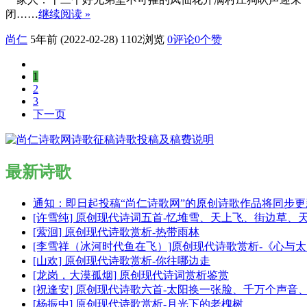
闭……
继续阅读 »
尚仁
5年前 (2022-02-28)
1102浏览
0评论
0
个赞
1
2
3
下一页
最新诗歌
通知：即日起投稿“尚仁诗歌网”的原创诗歌作品将同步
[许雪纯] 原创现代诗词五首-忆堆雪、天上飞、街边草、
[萦洄] 原创现代诗歌赏析-热带雨林
[李雪祥（冰河时代鱼在飞）]原创现代诗歌赏析-《心与
[山欢] 原创现代诗歌赏析-你往哪边走
[龙岗，大漠孤烟] 原创现代诗词赏析鉴赏
[祝逢安] 原创现代诗歌六首-太阳换一张脸、千万个声
[杨振中] 原创现代诗歌赏析-月光下的老槐树