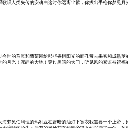
唱歌唱人类失传的安魂曲这时你远离尘嚣，你拔出手枪你梦见月
过今世的马厩和葡萄园给那些畏惧阳光的面孔带去果实和成熟梦
世的月光！寂静的大地！穿过黑暗的大门，听见风的絮语被祝福
大海梦见伯利恒的玛利亚在昏暗的油灯下宽衣我需要一个上帝，
一个喑哑的陌生人所有的凤仙花在他脚旁跪下他采摘了一朵，放