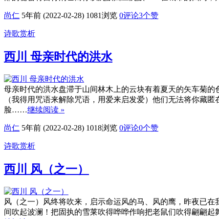
尚仁
5年前 (2022-02-28)
1081浏览
0评论
3
个赞
诗歌赏析
西川 母亲时代的洪水
母亲时代的洪水盘滞于山间林木上的云块有着夏天的矢车菊的
（我得用咒语来解除咒语，用爱来启发爱）他们无法将你藏匿
脸……
继续阅读 »
尚仁
5年前 (2022-02-28)
1018浏览
0评论
0
个赞
诗歌赏析
西川 风（之一）
风（之一）风终将吹来，启示命运风的马、风的鹰，昨夜已在
间吹起波澜！把固执的雪莱吹得哗哗作响把老鼠们吹得翩翩起