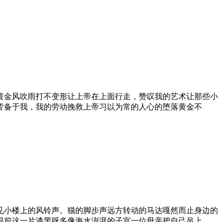
黄金风吹雨打不变形让上帝在上面行走，赞叹我的艺术让那些小
皆备于我，我的劳动挽救上帝习以为常的人心的堕落黄金不
见小楼上的风铃声。猫的脚步声远方转动的马达嘎然而止身边的
眼前这一片漆黑呀多像海水澎湃的子宫一位母亲把自己吊上……