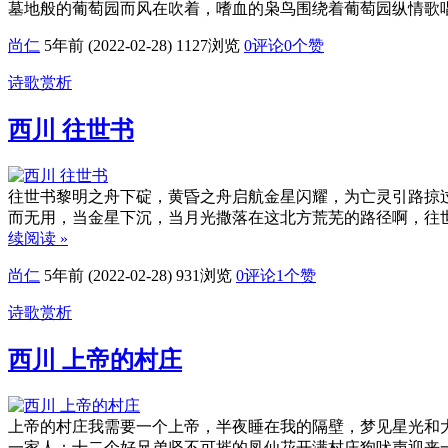
墓地般的葡萄园而风在吹着，嗜血的枭鸟围绕着葡萄园纵情歌
尚仁
5年前 (2022-02-28)
1127浏览
0评论
0
个赞
诗歌赏析
西川 往世书
往世书黎明之舟下碇，黄昏之舟启航金星闪耀，为亡灵引路掠
而无用，当金星下沉，当月光撒落在这北方荒芜的路径啊，往
续阅读 »
尚仁
5年前 (2022-02-28)
931浏览
0评论
1
个赞
诗歌赏析
西川 上帝的村庄
上帝的村庄我需要一个上帝，半夜睡在我的隔壁，梦见星光和
一家人：十二个好兄弟坚不可摧的凤仙花开满村庄狗吠声迎来