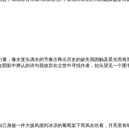
力量，像水笼头滴水的节奏注释出历史的缺失我因触及星光而将
在阴影中辨认的诗句我放弃在尘世中寻找作者，抬头望见一个图
自己身披一件大披风摸到冰凉的葡萄架下而风在吹着，月亮里有哨