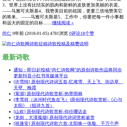
3、世界上没有比结实的肌肉和新鲜的皮肤更加美丽的衣裳。
——马雅可夫斯基4、我赞美目前的祖国，更要三倍地赞美它
的将来。 ——马雅可夫斯基5、工作中，你要把每一件小事都
和远大的固定的目标……
继续阅读 »
尚仁
9年前 (2018-01-05)
4781浏览
0评论
18
个赞
最新诗歌
通知：即日起投稿“尚仁诗歌网”的原创诗歌作品将同步
更新抖音小红书等媒体平台
[许雪纯] 原创现代诗词五首-忆堆雪、天上飞、街边草、
天壁、晚霞
[萦洄] 原创现代诗歌赏析-热带雨林
[李雪祥（冰河时代鱼在飞）]原创现代诗歌赏析-《心与
太阳》（组诗九首）
[山欢] 原创现代诗歌赏析-你往哪边走
[龙岗，大漠孤烟] 原创现代诗词赏析鉴赏
[祝逢安] 原创现代诗歌六首-太阳换一张脸、千万个声