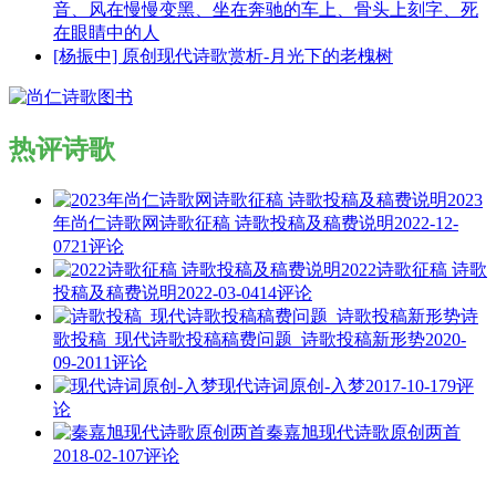
音、风在慢慢变黑、坐在奔驰的车上、骨头上刻字、死
在眼睛中的人
[杨振中] 原创现代诗歌赏析-月光下的老槐树
热评诗歌
2023
年尚仁诗歌网诗歌征稿 诗歌投稿及稿费说明
2022-12-
07
21评论
2022诗歌征稿 诗歌
投稿及稿费说明
2022-03-04
14评论
诗
歌投稿_现代诗歌投稿稿费问题_诗歌投稿新形势
2020-
09-20
11评论
现代诗词原创-入梦
2017-10-17
9评
论
秦嘉旭现代诗歌原创两首
2018-02-10
7评论