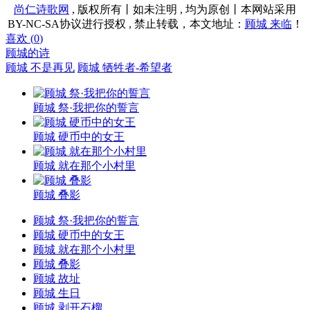
尚仁诗歌网
, 版权所有丨如未注明 , 均为原创丨本网站采用
BY-NC-SA协议进行授权 , 禁止转载，本文地址：
顾城 来临
！
喜欢 (
0
)
顾城的诗
顾城 不是再见
顾城 牺牲者-希望者
顾城 祭·我把你的誓言
顾城 硬币中的女王
顾城 就在那个小村里
顾城 叠影
顾城 祭·我把你的誓言
顾城 硬币中的女王
顾城 就在那个小村里
顾城 叠影
顾城 故址
顾城 生日
顾城 剥开石榴