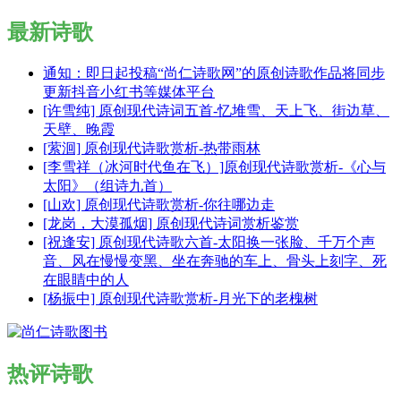
最新诗歌
通知：即日起投稿“尚仁诗歌网”的原创诗歌作品将同步
更新抖音小红书等媒体平台
[许雪纯] 原创现代诗词五首-忆堆雪、天上飞、街边草、
天壁、晚霞
[萦洄] 原创现代诗歌赏析-热带雨林
[李雪祥（冰河时代鱼在飞）]原创现代诗歌赏析-《心与
太阳》（组诗九首）
[山欢] 原创现代诗歌赏析-你往哪边走
[龙岗，大漠孤烟] 原创现代诗词赏析鉴赏
[祝逢安] 原创现代诗歌六首-太阳换一张脸、千万个声
音、风在慢慢变黑、坐在奔驰的车上、骨头上刻字、死
在眼睛中的人
[杨振中] 原创现代诗歌赏析-月光下的老槐树
热评诗歌