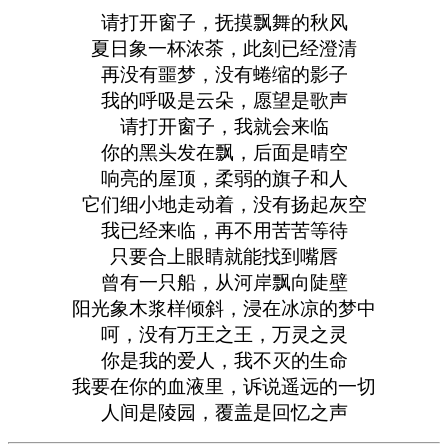
请打开窗子，抚摸飘舞的秋风
夏日象一杯浓茶，此刻已经澄清
再没有噩梦，没有蜷缩的影子
我的呼吸是云朵，愿望是歌声
请打开窗子，我就会来临
你的黑头发在飘，后面是晴空
响亮的屋顶，柔弱的旗子和人
它们细小地走动着，没有扬起灰空
我已经来临，再不用苦苦等待
只要合上眼睛就能找到嘴唇
曾有一只船，从河岸飘向陡壁
阳光象木浆样倾斜，浸在冰凉的梦中
呵，没有万王之王，万灵之灵
你是我的爱人，我不灭的生命
我要在你的血液里，诉说遥远的一切
人间是陵园，覆盖是回忆之声