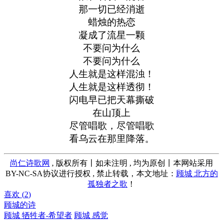
那一切已经消逝
蜡烛的热恋
凝成了流星一颗
不要问为什么
不要问为什么
人生就是这样混浊！
人生就是这样透彻！
闪电早已把天幕撕破
在山顶上
尽管唱歌，尽管唱歌
看乌云在那里降落。
尚仁诗歌网
, 版权所有丨如未注明 , 均为原创丨本网站采用
BY-NC-SA协议进行授权 , 禁止转载，本文地址：
顾城 北方的
孤独者之歌
！
喜欢 (
2
)
顾城的诗
顾城 牺牲者-希望者
顾城 感觉