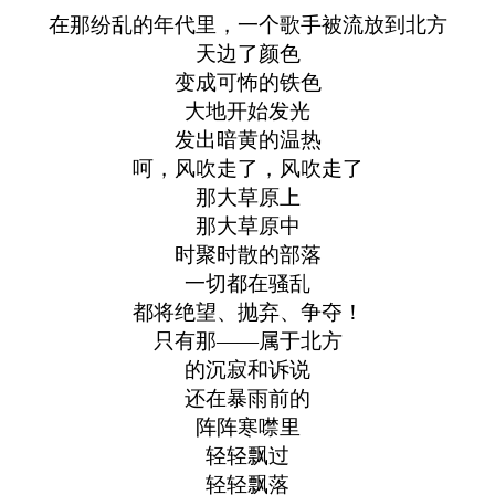
在那纷乱的年代里，一个歌手被流放到北方
天边了颜色
变成可怖的铁色
大地开始发光
发出暗黄的温热
呵，风吹走了，风吹走了
那大草原上
那大草原中
时聚时散的部落
一切都在骚乱
都将绝望、抛弃、争夺！
只有那——属于北方
的沉寂和诉说
还在暴雨前的
阵阵寒噤里
轻轻飘过
轻轻飘落