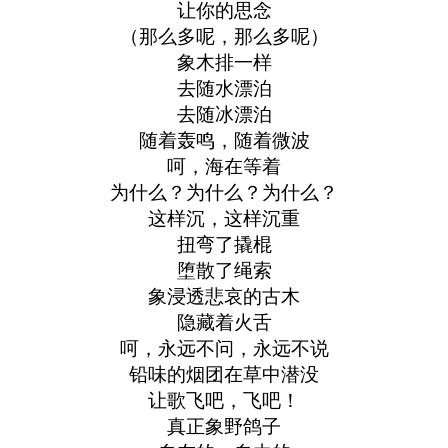
让你的思念
（那么多呢，那么多呢）
象木排一样
去随水漂泊
去随冰漂泊
随着轰鸣，随着微波
呵，海在等着
为什么？为什么？为什么？
这样沉，这样沉重
扭弯了撬棍
堕散了绳索
象浸透悲哀的古木
隐藏着火舌
呵，永远不问，永远不说
铅味的烟团在草中潜没
让歌飞吧，飞吧！
真正象野鸽子