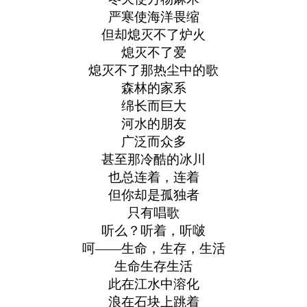
严寒使海洋畏缩
但却熄灭不了炉火
熄灭不了爱
熄灭不了那热尘中的歌
森林的家系
绵长而巨大
河水的朋友
广泛而众多
甚至那冷酷的冰川
也总连着，连着
但你却是孤独者
只有唱歌
听么？听着，听啵
呵——生命，生存，生活
生命生存生活
此在江水中溶化
浪在石块上跳着