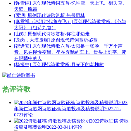
[许雪纯] 原创现代诗词五首-忆堆雪、天上飞、街边草、
天壁、晚霞
[萦洄] 原创现代诗歌赏析-热带雨林
[李雪祥（冰河时代鱼在飞）]原创现代诗歌赏析-《心与
太阳》（组诗九首）
[山欢] 原创现代诗歌赏析-你往哪边走
[龙岗，大漠孤烟] 原创现代诗词赏析鉴赏
[祝逢安] 原创现代诗歌六首-太阳换一张脸、千万个声
音、风在慢慢变黑、坐在奔驰的车上、骨头上刻字、死
在眼睛中的人
[杨振中] 原创现代诗歌赏析-月光下的老槐树
热评诗歌
2023
年尚仁诗歌网诗歌征稿 诗歌投稿及稿费说明
2022-12-
07
21评论
2022诗歌征稿 诗歌
投稿及稿费说明
2022-03-04
14评论