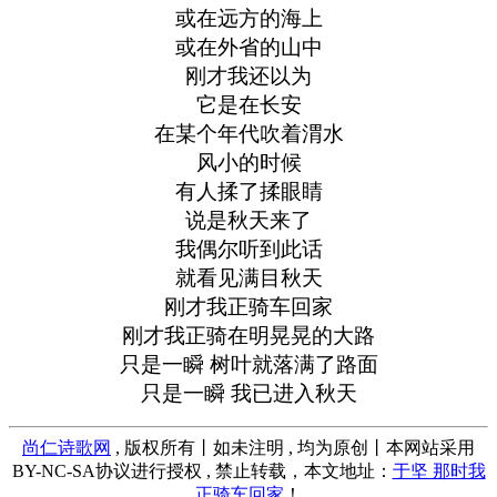
或在远方的海上
或在外省的山中
刚才我还以为
它是在长安
在某个年代吹着渭水
风小的时候
有人揉了揉眼睛
说是秋天来了
我偶尔听到此话
就看见满目秋天
刚才我正骑车回家
刚才我正骑在明晃晃的大路
只是一瞬 树叶就落满了路面
只是一瞬 我已进入秋天
尚仁诗歌网
, 版权所有丨如未注明 , 均为原创丨本网站采用
BY-NC-SA协议进行授权 , 禁止转载，本文地址：
于坚 那时我
正骑车回家
！