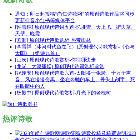
通知：即日起投稿“尚仁诗歌网”的原创诗歌作品将同步
更新抖音小红书等媒体平台
[许雪纯] 原创现代诗词五首-忆堆雪、天上飞、街边草、
天壁、晚霞
[萦洄] 原创现代诗歌赏析-热带雨林
[李雪祥（冰河时代鱼在飞）]原创现代诗歌赏析-《心与
太阳》（组诗九首）
[山欢] 原创现代诗歌赏析-你往哪边走
[龙岗，大漠孤烟] 原创现代诗词赏析鉴赏
[祝逢安] 原创现代诗歌六首-太阳换一张脸、千万个声
音、风在慢慢变黑、坐在奔驰的车上、骨头上刻字、死
在眼睛中的人
[杨振中] 原创现代诗歌赏析-月光下的老槐树
热评诗歌
2023
年尚仁诗歌网诗歌征稿 诗歌投稿及稿费说明
2022-12-