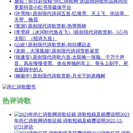
通知：即日起投稿“尚仁诗歌网”的原创诗歌作品将同步
更新抖音小红书等媒体平台
[许雪纯] 原创现代诗词五首-忆堆雪、天上飞、街边草、
天壁、晚霞
[萦洄] 原创现代诗歌赏析-热带雨林
[李雪祥（冰河时代鱼在飞）]原创现代诗歌赏析-《心与
太阳》（组诗九首）
[山欢] 原创现代诗歌赏析-你往哪边走
[龙岗，大漠孤烟] 原创现代诗词赏析鉴赏
[祝逢安] 原创现代诗歌六首-太阳换一张脸、千万个声
音、风在慢慢变黑、坐在奔驰的车上、骨头上刻字、死
在眼睛中的人
[杨振中] 原创现代诗歌赏析-月光下的老槐树
热评诗歌
2023
年尚仁诗歌网诗歌征稿 诗歌投稿及稿费说明
2022-12-
07
21评论