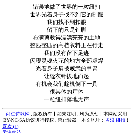
错误地做了世界的一粒纽扣
世界光着身子找不到它的制服
我们找不到扣眼
留下的只是针脚
布满剪裁得漂漂亮亮的土地
整匹整匹的高档衣料正在行走
我们没有留下足迹
闪现灵魂火花的地方全部虚焊
光着身子肩披威武的甲胄
让缝衣针拔地而起
有机会我们趁机倒下一具
很具体的尸体
一粒纽扣落地无声
尚仁诗歌网
, 版权所有丨如未注明 , 均为原创丨本网站采用
BY-NC-SA协议进行授权 , 禁止转载，本文地址：
孟浪 纽扣
！
喜欢 (
1
)
孟浪的诗