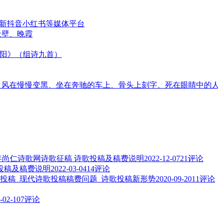
更新抖音小红书等媒体平台
天壁、晚霞
太阳》（组诗九首）
音、风在慢慢变黑、坐在奔驰的车上、骨头上刻字、死在眼睛中的
3年尚仁诗歌网诗歌征稿 诗歌投稿及稿费说明
2022-12-07
21评论
歌投稿及稿费说明
2022-03-04
14评论
投稿_现代诗歌投稿稿费问题_诗歌投稿新形势
2020-09-20
11评论
-02-10
7评论