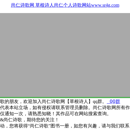
尚仁诗歌网
草根诗人尚仁个人诗歌网站www.sr4g.com
QQ群
歌的朋友，欢迎加入尚仁诗歌网【草根诗人】qq群。
代表本站立场，如有侵权请联系管理员删除。尚仁诗歌网所有作
仅通知一次，请熟悉知晓！其作品可在网站搜索查询。
&尚仁诗歌，期待您的关注！
动，您将获得“尚仁诗歌”图书一册，如您有兴趣，请与我们联