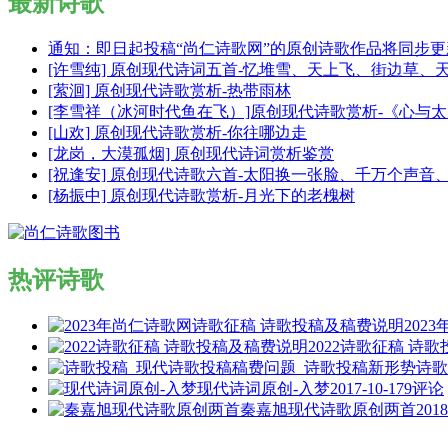
最新诗歌
通知：即日起投稿“尚仁诗歌网”的原创诗歌作品将同步
[许雪纯] 原创现代诗词五首-忆堆雪、天上飞、街边草、
[萦洄] 原创现代诗歌赏析-热带雨林
[李雪祥（冰河时代鱼在飞）]原创现代诗歌赏析-《心与
[山欢] 原创现代诗歌赏析-你往哪边走
[龙岗，大漠孤烟] 原创现代诗词赏析鉴赏
[祝逢安] 原创现代诗歌六首-太阳换一张脸、千万个声
[杨振中] 原创现代诗歌赏析-月光下的老槐树
热评诗歌
202
2022诗歌征稿 诗
诗歌
现代诗词原创-入梦
2017-10-17
9评论
秦嘉旭现代诗歌原创两首
2018