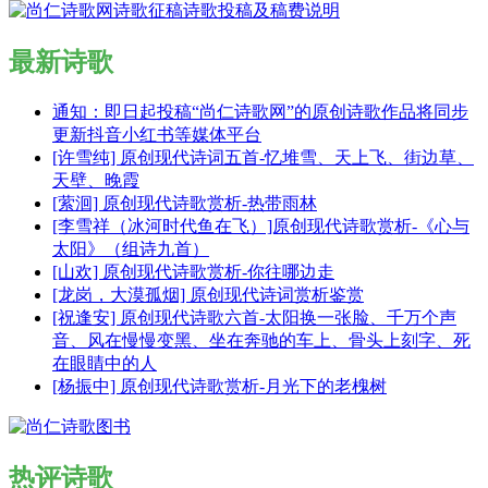
最新诗歌
通知：即日起投稿“尚仁诗歌网”的原创诗歌作品将同步
更新抖音小红书等媒体平台
[许雪纯] 原创现代诗词五首-忆堆雪、天上飞、街边草、
天壁、晚霞
[萦洄] 原创现代诗歌赏析-热带雨林
[李雪祥（冰河时代鱼在飞）]原创现代诗歌赏析-《心与
太阳》（组诗九首）
[山欢] 原创现代诗歌赏析-你往哪边走
[龙岗，大漠孤烟] 原创现代诗词赏析鉴赏
[祝逢安] 原创现代诗歌六首-太阳换一张脸、千万个声
音、风在慢慢变黑、坐在奔驰的车上、骨头上刻字、死
在眼睛中的人
[杨振中] 原创现代诗歌赏析-月光下的老槐树
热评诗歌