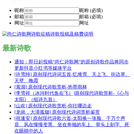
昵称
昵称 (必填)
邮箱
邮箱 (必填)
网址
网址
最新诗歌
通知：即日起投稿“尚仁诗歌网”的原创诗歌作品将同步
更新抖音小红书等媒体平台
[许雪纯] 原创现代诗词五首-忆堆雪、天上飞、街边草、
天壁、晚霞
[萦洄] 原创现代诗歌赏析-热带雨林
[李雪祥（冰河时代鱼在飞）]原创现代诗歌赏析-《心与
太阳》（组诗九首）
[山欢] 原创现代诗歌赏析-你往哪边走
[龙岗，大漠孤烟] 原创现代诗词赏析鉴赏
[祝逢安] 原创现代诗歌六首-太阳换一张脸、千万个声
音、风在慢慢变黑、坐在奔驰的车上、骨头上刻字、死
在眼睛中的人