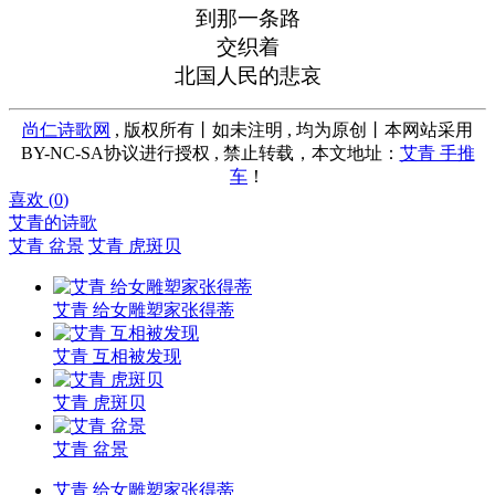
到那一条路
交织着
北国人民的悲哀
尚仁诗歌网
, 版权所有丨如未注明 , 均为原创丨本网站采用
BY-NC-SA协议进行授权 , 禁止转载，本文地址：
艾青 手推
车
！
喜欢 (
0
)
艾青的诗歌
艾青 盆景
艾青 虎斑贝
艾青 给女雕塑家张得蒂
艾青 互相被发现
艾青 虎斑贝
艾青 盆景
艾青 给女雕塑家张得蒂