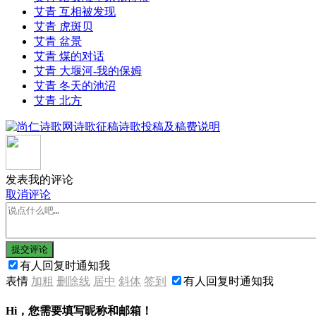
艾青 互相被发现
艾青 虎斑贝
艾青 盆景
艾青 煤的对话
艾青 大堰河-我的保姆
艾青 冬天的池沼
艾青 北方
发表我的评论
取消评论
提交评论
有人回复时通知我
表情
加粗
删除线
居中
斜体
签到
有人回复时通知我
Hi，您需要填写昵称和邮箱！