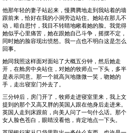
他那年轻的妻子站起来，慢腾腾地走到我站着的墙
跟前来，恰好在我的小洞旁边站住。她站在那儿不
动，暗自思忖，我目不转睛地瞅着她的脸。我觉得
她似乎心里痛苦，她在跟她自己斗争，摇摆不定，
同时她的脸容现出愤怒。我一点也不明白这是怎么
回事。
她同我照这样面对面站了大概五分钟，然后她走
开，在舱房中央站住，对她的牧师点一下头，多半
是表示同意。那一个就高兴地微微一笑，吻她的
手，走出寝室门外去了。
三分钟后，房门开了，牧师走进寝室里来，我上文
提到的那个又高又胖的英国人跟在他身后走进来。
英国人走到床跟前，向美人问了一句什么话。那个
女人脸色苍白，眼睛没看他，肯定地点一下头。
英国银行家从口袋里取出一沓什么东西，也许是一