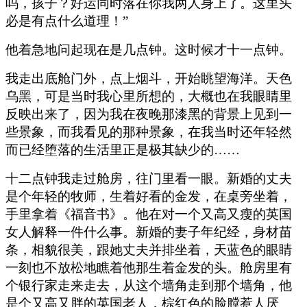
吗，孩子？好运同时落在你我两人身上了。这里头
必是有点什么道理！”
他着急地问起现在是几点钟。这时候才十一点钟。
我走出底舱门外，点上烟斗，开始眺望海洋。天色
乌黑，可是当时我心里所想的，大概也在我眼睛里
反映出来了，因为我在夜晚那漆黑的背景上见到一
些景象，而我看见的那种景象，在我当时还年轻然
而已经堕落的生活里正是极其缺少的……
十二点钟我走过舱房，往门里看一眼。新婚的丈夫
是个年轻的牧师，生着好看的金发，在桌旁坐着，
手里拿着《福音书》。他在对一个又高又瘦的英国
女人解释一件什么事。新婚的妻子年纪经，身材苗
条，相貌很美，跟她丈夫并排坐着，天蓝色的眼睛
一刻也不放松地瞧着他那生着金发的头。舱房里有
个银行家走来走去，从这个墙角走到那个墙角，他
是个又高又胖的英国老人，棕红色的脸膛惹人厌