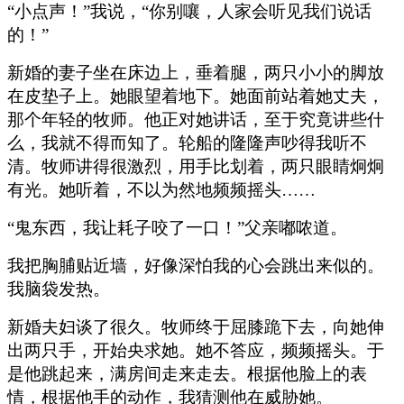
“小点声！”我说，“你别嚷，人家会听见我们说话
的！”
新婚的妻子坐在床边上，垂着腿，两只小小的脚放
在皮垫子上。她眼望着地下。她面前站着她丈夫，
那个年轻的牧师。他正对她讲话，至于究竟讲些什
么，我就不得而知了。轮船的隆隆声吵得我听不
清。牧师讲得很激烈，用手比划着，两只眼睛炯炯
有光。她听着，不以为然地频频摇头……
“鬼东西，我让耗子咬了一口！”父亲嘟哝道。
我把胸脯贴近墙，好像深怕我的心会跳出来似的。
我脑袋发热。
新婚夫妇谈了很久。牧师终于屈膝跪下去，向她伸
出两只手，开始央求她。她不答应，频频摇头。于
是他跳起来，满房间走来走去。根据他脸上的表
情，根据他手的动作，我猜测他在威胁她。