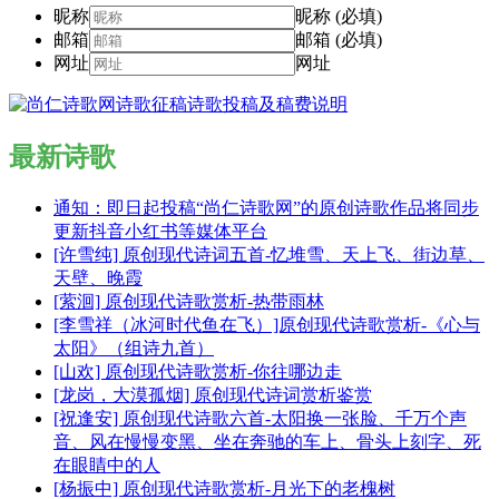
昵称
昵称 (必填)
邮箱
邮箱 (必填)
网址
网址
最新诗歌
通知：即日起投稿“尚仁诗歌网”的原创诗歌作品将同步
更新抖音小红书等媒体平台
[许雪纯] 原创现代诗词五首-忆堆雪、天上飞、街边草、
天壁、晚霞
[萦洄] 原创现代诗歌赏析-热带雨林
[李雪祥（冰河时代鱼在飞）]原创现代诗歌赏析-《心与
太阳》（组诗九首）
[山欢] 原创现代诗歌赏析-你往哪边走
[龙岗，大漠孤烟] 原创现代诗词赏析鉴赏
[祝逢安] 原创现代诗歌六首-太阳换一张脸、千万个声
音、风在慢慢变黑、坐在奔驰的车上、骨头上刻字、死
在眼睛中的人
[杨振中] 原创现代诗歌赏析-月光下的老槐树