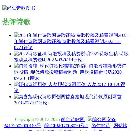
热评诗歌
2023
年尚仁诗歌网诗歌征稿 诗歌投稿及稿费说明
2022-12-
07
21评论
2022诗歌征稿 诗歌
投稿及稿费说明
2022-03-04
14评论
诗
歌投稿_现代诗歌投稿稿费问题_诗歌投稿新形势
2020-
09-20
11评论
现代诗词原创-入梦
2017-10-17
9评
论
秦嘉旭现代诗歌原创两首
2018-02-10
7评论
Copyright © 2017-2025
尚仁诗歌网
|
皖公网安备
34152502000163号
|
皖ICP备17008020号-1
|
尚仁的诗
|
网站地