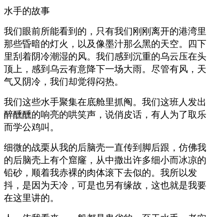
水手的故事
我们眼前所能看到的，只有我们刚刚离开的港湾里
那些昏暗的灯火，以及像墨汁那么黑的天空。四下
里刮着阴冷潮湿的风。我们感到沉重的乌云压在头
顶上，感到乌云有意降下一场大雨。尽管有风，天
气又阴冷，我们却觉得闷热。
我们这些水手聚集在底舱里抓阄。我们这班人发出
醉醺醺的响亮的哄笑声，说俏皮话，有人为了取乐
而学公鸡叫。
细微的战栗从我的后脑壳一直传到脚后跟，仿佛我
的后脑壳上有个窟窿，从中撒出许多细小而冰凉的
铅砂，顺着我赤裸的肉体滚下去似的。我所以发
抖，是因为天冷，可是也另有缘故，这也就是我要
在这里讲的。