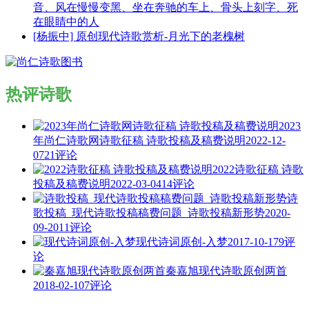
音、风在慢慢变黑、坐在奔驰的车上、骨头上刻字、死
在眼睛中的人
[杨振中] 原创现代诗歌赏析-月光下的老槐树
热评诗歌
2023
年尚仁诗歌网诗歌征稿 诗歌投稿及稿费说明
2022-12-
07
21评论
2022诗歌征稿 诗歌
投稿及稿费说明
2022-03-04
14评论
诗
歌投稿_现代诗歌投稿稿费问题_诗歌投稿新形势
2020-
09-20
11评论
现代诗词原创-入梦
2017-10-17
9评
论
秦嘉旭现代诗歌原创两首
2018-02-10
7评论