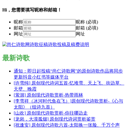
Hi，您需要填写昵称和邮箱！
昵称
昵称 (必填)
邮箱
邮箱 (必填)
网址
网址
最新诗歌
通知：即日起投稿“尚仁诗歌网”的原创诗歌作品将同步
更新抖音小红书等媒体平台
[许雪纯] 原创现代诗词五首-忆堆雪、天上飞、街边草、
天壁、晚霞
[萦洄] 原创现代诗歌赏析-热带雨林
[李雪祥（冰河时代鱼在飞）]原创现代诗歌赏析-《心与
太阳》（组诗九首）
[山欢] 原创现代诗歌赏析-你往哪边走
[龙岗，大漠孤烟] 原创现代诗词赏析鉴赏
[祝逢安] 原创现代诗歌六首-太阳换一张脸、千万个声