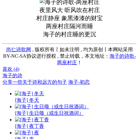
夜里风大 听风吹在村庄
村庄静座 象黑漆漆的财宝
两座村庄隔河而睡
海子的村庄睡的更沉
尚仁诗歌网
, 版权所有丨如未注明 , 均为原创丨本网站采用
BY-NC-SA协议进行授权 , 禁止转载，本文地址：
海子的诗歌-
两座村庄
！
喜欢 (
4
)
海子的诗
分享一些关于诗和远方的句子
海子-初恋
[海子] 冬天
[海子] 生日颂（或生日祝酒词）
[海子] 夜丁香