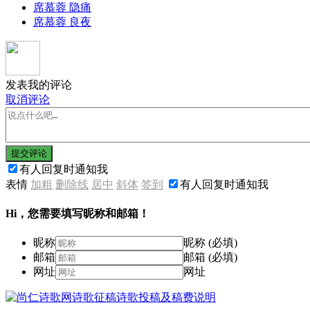
席慕蓉 隐痛
席慕蓉 良夜
发表我的评论
取消评论
提交评论
有人回复时通知我
表情
加粗
删除线
居中
斜体
签到
有人回复时通知我
Hi，您需要填写昵称和邮箱！
昵称
昵称 (必填)
邮箱
邮箱 (必填)
网址
网址