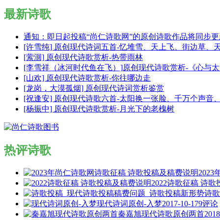
最新诗歌
通知：即日起投稿“尚仁诗歌网”的原创诗歌作品将同步
[许雪纯] 原创现代诗词五首-忆堆雪、天上飞、街边草、
[萦洄] 原创现代诗歌赏析-热带雨林
[李雪祥（冰河时代鱼在飞）]原创现代诗歌赏析-《心与
[山欢] 原创现代诗歌赏析-你往哪边走
[龙岗，大漠孤烟] 原创现代诗词赏析鉴赏
[祝逢安] 原创现代诗歌六首-太阳换一张脸、千万个声
[杨振中] 原创现代诗歌赏析-月光下的老槐树
热评诗歌
202
2022诗歌征稿 诗
诗歌
现代诗词原创-入梦
2017-10-17
9评论
秦嘉旭现代诗歌原创两首
2018