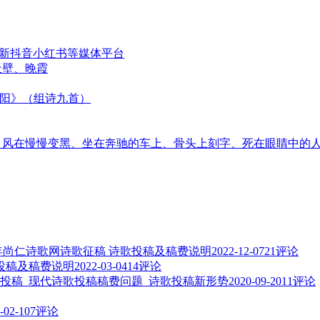
更新抖音小红书等媒体平台
天壁、晚霞
太阳》（组诗九首）
音、风在慢慢变黑、坐在奔驰的车上、骨头上刻字、死在眼睛中的
3年尚仁诗歌网诗歌征稿 诗歌投稿及稿费说明
2022-12-07
21评论
歌投稿及稿费说明
2022-03-04
14评论
投稿_现代诗歌投稿稿费问题_诗歌投稿新形势
2020-09-20
11评论
-02-10
7评论