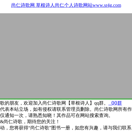
尚仁诗歌网
草根诗人尚仁个人诗歌网站www.sr4g.com
QQ群
歌的朋友，欢迎加入尚仁诗歌网【草根诗人】qq群。
代表本站立场，如有侵权请联系管理员删除。尚仁诗歌网所有作
仅通知一次，请熟悉知晓！其作品可在网站搜索查询。
&尚仁诗歌，期待您的关注！
动，您将获得“尚仁诗歌”图书一册，如您有兴趣，请与我们联