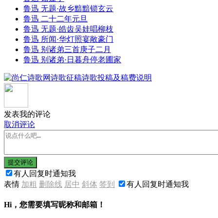
鲁迅 无题·故乡黯黯锁玄云
鲁迅 二十二年元旦
鲁迅 无题·皓齿吴娃唱柳枝
鲁迅 所闻·华灯照宴敞豪门
鲁迅 别诸弟三首庚子二月
鲁迅 别诸弟·日暮舟停老圃家
发表我的评论
取消评论
提交评论
有人回复时通知我
表情
加粗
删除线
居中
斜体
签到
有人回复时通知我
Hi，您需要填写昵称和邮箱！