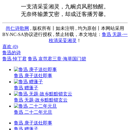
一支清采妥湘灵，九畹贞风慰独醒。
无奈终输萧艾密，却成迁客播芳馨。
尚仁诗歌网
, 版权所有丨如未注明 , 均为原创丨本网站采用
BY-NC-SA协议进行授权 , 禁止转载，本文地址：
鲁迅 无题·一
枝清采妥湘灵
！
喜欢 (
0
)
鲁迅的诗
鲁迅 悼丁君
鲁迅 哀范君三章·海草国门碧
鲁迅 庚子送灶即事
鲁迅 赠蓬子
鲁迅 无题·故乡黯黯锁玄云
鲁迅 二十二年元旦
鲁迅 庚子送灶即事
鲁迅 赠蓬子