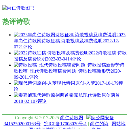
热评诗歌
2023
年尚仁诗歌网诗歌征稿 诗歌投稿及稿费说明
2022-12-
07
21评论
2022诗歌征稿 诗歌
投稿及稿费说明
2022-03-04
14评论
诗
歌投稿_现代诗歌投稿稿费问题_诗歌投稿新形势
2020-
09-20
11评论
现代诗词原创-入梦
2017-10-17
9评
论
秦嘉旭现代诗歌原创两首
2018-02-10
7评论
Copyright © 2017-2025
尚仁诗歌网
|
皖公网安备
34152502000163号
|
皖ICP备17008020号-1
|
尚仁的诗
|
网站地