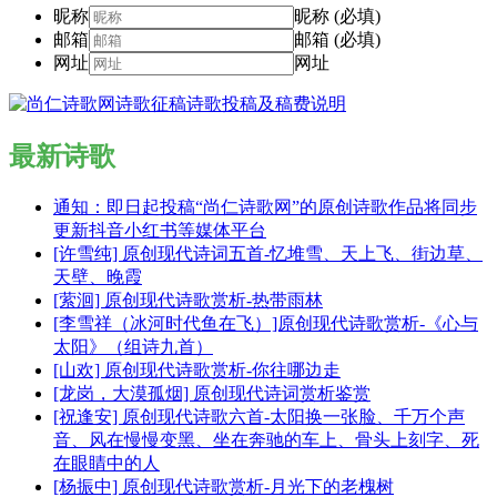
昵称
昵称 (必填)
邮箱
邮箱 (必填)
网址
网址
最新诗歌
通知：即日起投稿“尚仁诗歌网”的原创诗歌作品将同步
更新抖音小红书等媒体平台
[许雪纯] 原创现代诗词五首-忆堆雪、天上飞、街边草、
天壁、晚霞
[萦洄] 原创现代诗歌赏析-热带雨林
[李雪祥（冰河时代鱼在飞）]原创现代诗歌赏析-《心与
太阳》（组诗九首）
[山欢] 原创现代诗歌赏析-你往哪边走
[龙岗，大漠孤烟] 原创现代诗词赏析鉴赏
[祝逢安] 原创现代诗歌六首-太阳换一张脸、千万个声
音、风在慢慢变黑、坐在奔驰的车上、骨头上刻字、死
在眼睛中的人
[杨振中] 原创现代诗歌赏析-月光下的老槐树