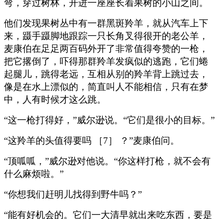
弯，穿过树林，开进一座座长着果树的小山之间。
他们发现果树丛中有一群黑斑羚羊，就从汽车上下
来，蹑手蹑脚地跟踪一只长角叉得很开的老公羊，
麦康伯在足足两百码外开了非常值得夸赞的一枪，
把它撂倒了，吓得那群羚羊发疯似的逃跑，它们蜷
起腿儿，跳得老远，互相从别的羚羊背上跳过去，
像是在水上漂似的，简直叫人不能相信，只有在梦
中，人有时候才这么跳。
“这一枪打得好，”威尔逊说。“它们是很小的目标。”
“这羚羊的头值得要吗 ［7］ ？”麦康伯问。
“顶呱呱，”威尔逊对他说。“你这样打枪，就不会有
什么麻烦啦。”
“你想我们赶明儿找得到野牛吗？”
“能有好机会的。它们一大清早就出来吃东西，要是