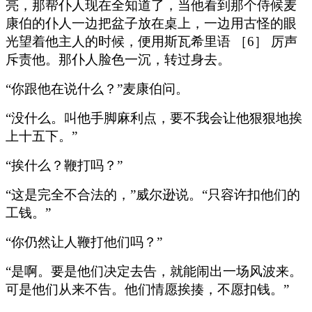
亮，那帮仆人现在全知道了，当他看到那个侍候麦
康伯的仆人一边把盆子放在桌上，一边用古怪的眼
光望着他主人的时候，便用斯瓦希里语 ［6］ 厉声
斥责他。那仆人脸色一沉，转过身去。
“你跟他在说什么？”麦康伯问。
“没什么。叫他手脚麻利点，要不我会让他狠狠地挨
上十五下。”
“挨什么？鞭打吗？”
“这是完全不合法的，”威尔逊说。“只容许扣他们的
工钱。”
“你仍然让人鞭打他们吗？”
“是啊。要是他们决定去告，就能闹出一场风波来。
可是他们从来不告。他们情愿挨揍，不愿扣钱。”