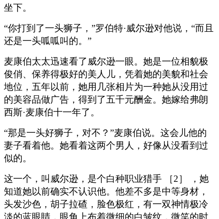
坐下。
“你打到了一头狮子，”罗伯特·威尔逊对他说，“而且
还是一头呱呱叫的。”
麦康伯太太迅速看了威尔逊一眼。她是一位相貌极
俊俏、保养得极好的美人儿，凭着她的美貌和社会
地位，五年以前，她用几张相片为一种她从没用过
的美容品做广告，得到了五千元酬金。她嫁给弗朗
西斯·麦康伯十一年了。
“那是一头好狮子，对不？”麦康伯说。这会儿他的
妻子看着他。她看着这两个男人，好像从没看到过
似的。
这一个，叫威尔逊，是个白种职业猎手 ［2］ ，她
知道她以前确实不认识他。他差不多是中等身材，
头发沙色，胡子拉碴，脸色极红，有一双神情极冷
淡的蓝眼睛，眼角上布着微细的白皱纹，微笑的时