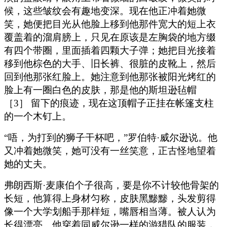
候，这些皱纹会有趣地变深。现在他正冲着她微
笑，她便把目光从他脸上移到他那件宽大的短上衣
覆盖着的溜肩膀上，只见在原该是左胸袋的地方缀
有四个带圈，里面插着四颗大子弹；她把目光接着
移到他棕色的大手、旧长裤、很脏的皮靴上，然后
回到他那张红脸上。她注意到他那张被阳光烤红的
脸上有一圈白色的皮肤，那是他的斯坦逊毡帽
［3］ 留下的痕迹，现在这顶帽子正挂在帐篷支柱
的一个木钉上。
“唔，为打到的狮子干杯吧，”罗伯特·威尔逊说。他
又冲着她微笑，她可没有一丝笑意，正古怪地望着
她的丈夫。
弗朗西斯·麦康伯个子很高，要是你不计较他骨架的
长短，他算得上身材匀称，皮肤黑黪黪，头发剪得
像一个大学划船手那样短，嘴唇相当薄。被人认为
长得漂亮。他穿着同威尔逊一样的游猎队的服装，