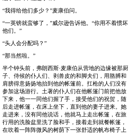
“我得给他们多少？”麦康伯问。
“一英镑就蛮够了，”威尔逊告诉他。“你用不着惯坏
他们。”
“头人会分配吗？”
“那当然啦。”
半个钟头前，弗朗西斯·麦康伯从营地的边缘被那厨
子、侍候的仆人们、剥兽皮的和脚夫们，用胳膊和
肩膀得意扬扬地抬到他的帐篷前。扛枪的人们没有
参加这场游行。土著的仆人们在他帐篷门前把他放
下来，他一一同他们握了手，接受他们的祝贺，随
后走进帐篷，在床上坐下，直到他的妻子进来。她
走进来，没有同他说话，他就马上走出帐篷，在旅
行用的洗脸盆里洗了脸和手，接着走到就餐帐篷，
在吹着一阵阵微风的树荫下一张舒适的帆布椅子上