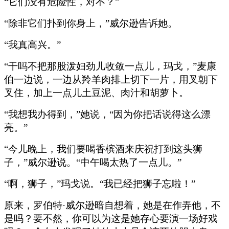
“它们没有危险性，对不？”
“除非它们扑到你身上，”威尔逊告诉她。
“我真高兴。”
“干吗不把那股泼妇劲儿收敛一点儿，玛戈，”麦康
伯一边说，一边从羚羊肉排上切下一片，用叉朝下
叉住，加上一点儿土豆泥、肉汁和胡萝卜。
“我想我办得到，”她说，“因为你把话说得这么漂
亮。”
“今儿晚上，我们要喝香槟酒来庆祝打到这头狮
子，”威尔逊说。“中午喝太热了一点儿。”
“啊，狮子，”玛戈说。“我已经把狮子忘啦！”
原来，罗伯特·威尔逊暗自想着，她是在作弄他，不
是吗？要不然，你可以为这是她存心要演一场好戏