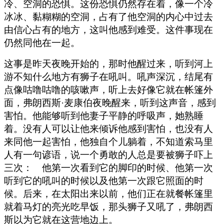
冷、空洞的恐惧。这份恐惧仍然存在着，像一个冷
冰冰、黏糊糊的空洞，占有了他空洞的内心中过去
由信心占有的地方，这叫他感到难受。这件事现在
仍然同他在一起。
这事是昨天夜晚开始的，那时他醒过来，听到河上
游不知什么地方有狮子在吼叫。吼声深沉，结尾有
点像咕噜咕噜的咳嗽声，听上去好像它就在帐篷外
面，弗朗西斯·麦康伯夜晚醒来，听到这声音，感到
害怕。他能够听到他妻子平静的呼吸声，她熟睡
着。没有人可以让他来倾诉他感到害怕，也没有人
来同他一起害怕，他独自个儿躺着，不知道索马里
人有一句谚语，说一个勇敢的人总是要被狮子吓上
三次： 他第一次看到它的脚印的时候、他第一次
听到它的吼叫的时候以及他第一次跟它照面的时
候。后来，在太阳出来以前，他们正在就餐帐篷里
就着马灯的亮光吃早饭，那头狮子又吼了，弗朗西
斯以为它就在这营地边上。