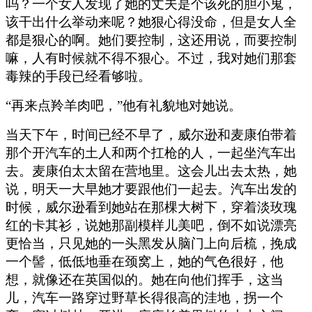
吗？一个女人发现了她的丈夫是个该死的胆小鬼，
该干出什么举动来呢？她狠心得没命，但是女人全
都是狠心的啊。她们要控制，这还用说，而要控制
嘛，人有时候就不得不狠心。不过，我对她们那套
毒辣的手段已经看够啦。
“再来点羚羊肉吧，”他有礼貌地对她说。
当天下午，时间已经不早了，威尔逊和麦康伯带着
那个开汽车的土人和两个扛枪的人，一起坐汽车出
去。麦康伯太太留在营地里。这会儿出去太热，她
说，明天一大早她才要跟他们一起去。汽车出发的
时候，威尔逊看到她站在那棵大树下，穿着淡玫瑰
红的卡其衫，说她那副模样儿美吧，倒不如说漂亮
更恰当，只见她的一头黑发从脑门上向后梳，挽成
一个髻，低低地垂在颈窝上，她的气色很好，他
想，就像还在英国似的。她在向他们挥手，这当
儿，汽车一路穿过野草长得很高的洼地，拐一个