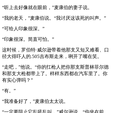
“听上去好像就在眼前，”麦康伯的妻子说。
“我的老天，”麦康伯说。“我讨厌这该死的叫声。”
“可给人印象很深。”
“印象很深。简直可怕。”
这时候，罗伯特·威尔逊带着他那支又短又难看、口
径大得吓人的.505吉布斯走来，咧开了嘴在笑。
“走吧，”他说。“你的扛枪人把你那支斯普林菲尔德
和那支大枪都带上了。样样东西都在汽车里了。你
有实心弹吗？”
“有。”
“我准备好了，”麦康伯太太说。
“一定要阻止它乱吼乱叫，”威尔逊说。“你坐在前