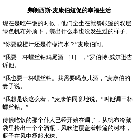
弗朗西斯·麦康伯短促的幸福生活
现在是吃午饭的时候，他们全坐在就餐帐篷的双层
绿色帆布外顶下，装出什么事也没发生过的样子。
“你要酸橙汁还是柠檬汽水？”麦康伯问。
“我要一杯螺丝钻鸡尾酒 ［1］ ，”罗伯特·威尔逊告
诉他。
“我也要一杯螺丝钻。我需要喝点儿酒，”麦康伯的
妻子说。
“我想是该这么着，”麦康伯同意地说。“叫他调三杯
螺丝钻。”
侍候吃饭的那个仆人已经开始在调了，从帆布冷藏
袋里拎出一个个酒瓶，风吹进覆盖着帐篷的树林，
瓶子在风中凝起水珠。