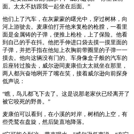
面。太太不妨跟我一起坐在后面。”
他们上了汽车，在灰蒙蒙的曙光中，穿过树林，向
河上游驶去。麦康伯打开他来复枪的枪膛，一看里
面是金属铸的子弹，便推上枪栓，上了保险。他看
到自己的手在抖。他把手伸进口袋去摸一摸里面的
子弹，并把手指在他短上衣胸前带圈里的子弹一一
摸去。他向这辆没有门的、车身像盒子般的汽车的
后座转过脸去，威尔逊同麦康伯太太就坐在那里，
两人都兴奋地咧开了嘴在笑，接着威尔逊向前探身
低声说：
“瞧，鸟儿都飞下去了。这是说那老家伙已经离开了
被它咬死的野兽。”
麦康伯可以看到，在小溪的对岸，树梢的上空，有
些秃鹫在盘旋，然后陡直地降落。