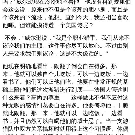
吗？”威尔逊现在冷冷地望着他。他没有料到麦康伯
会这么说。原来他不但是个该死的胆小鬼，而且是
个该死的下流坯，他想。直到今天，我还相当喜欢
他哪。但谁能摸得透一个美国佬呢？
“不会，”威尔逊说，“我是个职业猎手。我们从来不
议论我们的主顾。这件事你尽可以放心。不过由别
人来要求我们别议论，这是不大像话的。”
他现在明确地看出，闹翻了倒会自在得多。那一
来，他就可以独自个儿吃饭，可以一边吃饭，一边
看书了。他们可以归他们吃。他要在非常正规的基
础上陪他们把这次游猎进行到底——法国人管这叫
什么来着？高尚的尊重——这样做比不得不应付这
种无聊的感情纠葛要自在得多。他要侮辱他，干脆
就此闹翻。那一来，他就可以一边吃饭，一边看
书，并且仍然可以白喝他们的威士忌了。当一支游
猎队中双方关系搞坏时就用得上这个习惯语。你偶