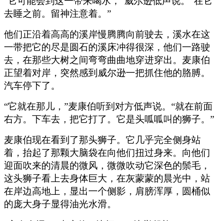
“它可能会到这一带来喝水，”威尔逊低声说。“在它
去睡之前。留神注意着。”
他们正沿着高高的溪岸慢腾腾向前驶去，溪水在这
一带把它的尽是圆石的溪床冲得很深，他们一路驶
去，在那些大树之间弯弯曲曲地穿进穿出。麦康伯
正望着对岸，突然感到威尔逊一把抓住他的胳膊。
汽车停下了。
“它就在那儿，”麦康伯听到对方低声说。“就在前面
右方。下车去，把它打了。它是头呱呱叫的狮子。”
麦康伯现在看到了那头狮子。它几乎完全侧身站
着，抬起了那颗大脑袋在向他们扭过身来。向他们
迎面吹来的清晨的微风，微微吹动它深色的鬃毛，
这头狮子看上去身体巨大，在灰蒙蒙的晨光中，站
在岸边高地上，显出一个侧影，肩膀浑厚，圆桶似
的庞大身子显得油光水滑。