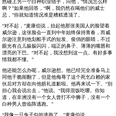
然碰上另一个白种职业猎手，问他，“情况怎么样
啊？”如果他回答，“啊，我仍然在喝他们的威士
忌，”你就知道情况准是糟糕透顶了。
“对不起，”麦康伯说，抬起他那张美国人的脸望着
威尔逊，这张脸会一直到中年始终保持青春，而威
尔逊注意到他划船手式的短发、俊俏的眼睛，不过
眼光有点儿躲躲闪闪，端正的鼻子、薄薄的嘴唇和
漂亮的下巴。“对不起，我没想到这一点。有好多事
情我都不懂。”
他还能怎么办呢，威尔逊想。他已经完全准备马上
同他干脆闹翻了，但是他侮辱了这个死乞白赖的家
伙后对方却在向他赔礼道歉啦。他再来试一下。“别
担心我会说出去，”他说。“我得混饭吃哪。你知
道，在非洲没有一个女人曾打不中狮子，没有一个
白种男人曾临阵逃跑。”
“我像一只兔子似的逃跑了，”麦康伯说。