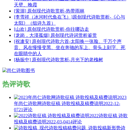
天壁、晚霞
[萦洄] 原创现代诗歌赏析-热带雨林
[李雪祥（冰河时代鱼在飞）]原创现代诗歌赏析-《心与
太阳》（组诗九首）
[山欢] 原创现代诗歌赏析-你往哪边走
[龙岗，大漠孤烟] 原创现代诗词赏析鉴赏
[祝逢安] 原创现代诗歌六首-太阳换一张脸、千万个声
音、风在慢慢变黑、坐在奔驰的车上、骨头上刻字、死
在眼睛中的人
[杨振中] 原创现代诗歌赏析-月光下的老槐树
热评诗歌
2023
年尚仁诗歌网诗歌征稿 诗歌投稿及稿费说明
2022-12-
07
21评论
2022诗歌征稿 诗歌
投稿及稿费说明
2022-03-04
14评论
诗