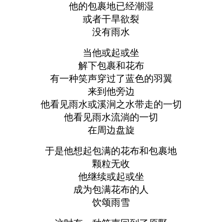
他的包裹地已经潮湿
或者干旱欲裂
没有雨水
当他或起或坐
解下包裹和花布
有一种笑声穿过了蓝色的羽翼
来到他旁边
他看见雨水或溪涧之水带走的一切
他看见雨水流淌的一切
在周边盘旋
于是他想起包满的花布和包裹地
颗粒无收
他继续或起或坐
成为包满花布的人
饮颂雨雪