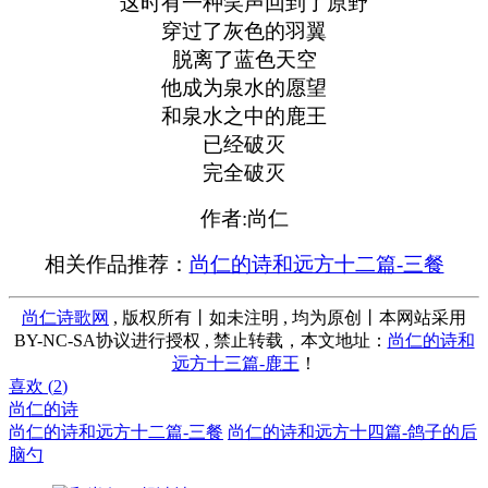
这时有一种笑声回到了原野
穿过了灰色的羽翼
脱离了蓝色天空
他成为泉水的愿望
和泉水之中的鹿王
已经破灭
完全破灭
作者:尚仁
相关作品推荐：
尚仁的诗和远方十二篇-三餐
尚仁诗歌网
, 版权所有丨如未注明 , 均为原创丨本网站采用
BY-NC-SA协议进行授权 , 禁止转载，本文地址：
尚仁的诗和
远方十三篇-鹿王
！
喜欢 (
2
)
尚仁的诗
尚仁的诗和远方十二篇-三餐
尚仁的诗和远方十四篇-鸽子的后
脑勺