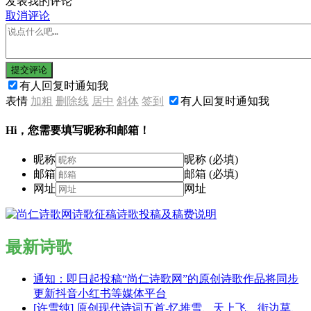
发表我的评论
取消评论
提交评论
有人回复时通知我
表情
加粗
删除线
居中
斜体
签到
有人回复时通知我
Hi，您需要填写昵称和邮箱！
昵称
昵称 (必填)
邮箱
邮箱 (必填)
网址
网址
最新诗歌
通知：即日起投稿“尚仁诗歌网”的原创诗歌作品将同步
更新抖音小红书等媒体平台
[许雪纯] 原创现代诗词五首-忆堆雪、天上飞、街边草、