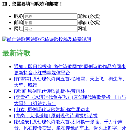
Hi，您需要填写昵称和邮箱！
昵称
昵称 (必填)
邮箱
邮箱 (必填)
网址
网址
最新诗歌
通知：即日起投稿“尚仁诗歌网”的原创诗歌作品将同步
更新抖音小红书等媒体平台
[许雪纯] 原创现代诗词五首-忆堆雪、天上飞、街边草、
天壁、晚霞
[萦洄] 原创现代诗歌赏析-热带雨林
[李雪祥（冰河时代鱼在飞）]原创现代诗歌赏析-《心与
太阳》（组诗九首）
[山欢] 原创现代诗歌赏析-你往哪边走
[龙岗，大漠孤烟] 原创现代诗词赏析鉴赏
[祝逢安] 原创现代诗歌六首-太阳换一张脸、千万个声
音、风在慢慢变黑、坐在奔驰的车上、骨头上刻字、死