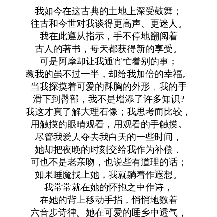
我如今在这古典的土地上深受鼓舞；
往古和今世对我谈得更高声、更迷人。
我在此遵从指示，手不停地翻阅着
古人的著书，每天都获得新的享受。
可是阿摩却让我通宵忙着别的事；
教我的虽不过一半，却给我加倍的幸福。
当我探摸着可爱的酥胸的外形，我的手
滑下到臀部，我不是增添了许多知识?
我这才真了解大理石像；我思考而比较，
用触摸的眼晴观看，用观看的手触摸。
尽管我爱人夺去我白天的一些时间，
她却把夜晚的时刻交给我作为补偿．
可也不是老亲吻，也说些有道理的话；
如果睡魔找上她，我就躺着作遐想。
我常常就在她的怀抱之中作诗，
在她的背上移动手指，悄悄地数着
六音步诗律。她在可爱的睡乡中透气，