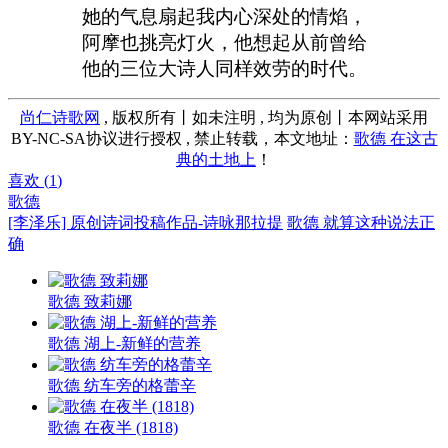
她的气息扇起我内心深处的情焰，
阿摩也挑亮灯火，他想起从前曾给
他的三位大诗人同样效劳的时代。
尚仁诗歌网
, 版权所有丨如未注明 , 均为原创丨本网站采用
BY-NC-SA协议进行授权 , 禁止转载，本文地址：
歌德 在这古
典的土地上
！
喜欢 (
1
)
歌德
[李泽乐] 原创诗词投稿作品-诗咏那拉提
歌德 就算这种说法正
确
歌德 致莉娜
歌德 湖上-新鲜的营养
歌德 纺车旁的格蕾辛
歌德 在夜半 (1818)