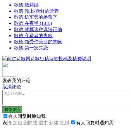
歌德 致莉娜
歌德 湖上-新鲜的营养
歌德 纺车旁的格蕾辛
歌德 在夜半 (1818)
歌德 就算这种说法正确
歌德 守猎者的夜歌
歌德 领受你美目的青睐
歌德 第一次失恋
发表我的评论
取消评论
提交评论
有人回复时通知我
表情
加粗
删除线
居中
斜体
签到
有人回复时通知我