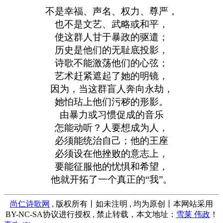
不是幸福、声名、权力、尊严，
也不是文艺、武略或和平，
使这群人甘于暴政的驱遣；
历史是他们的无耻底投影，
诗歌不能激荡他们的心弦；
艺术赶紧遮起了她的明镜，
因为，当这群盲人奔向永劫，
她怕玷上他们污秽的形影。
由暴力或习惯促成的音乐
怎能动听？人要想成为人，
必须能统治自己；他的王座
必须设在他挫败的意志上，
要能征服他的忧惧和希望，
他就开拓了一个真正的“我”。
尚仁诗歌网
, 版权所有丨如未注明 , 均为原创丨本网站采用
BY-NC-SA协议进行授权 , 禁止转载，本文地址：
雪莱 伟政
！