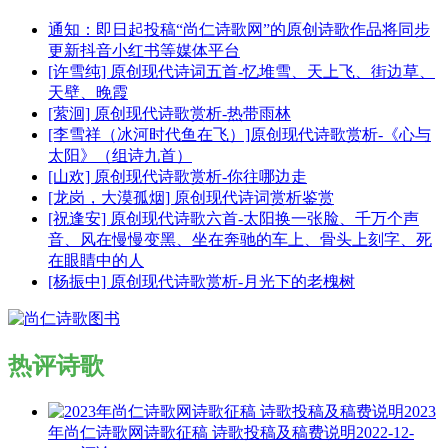
通知：即日起投稿“尚仁诗歌网”的原创诗歌作品将同步
更新抖音小红书等媒体平台
[许雪纯] 原创现代诗词五首-忆堆雪、天上飞、街边草、
天壁、晚霞
[萦洄] 原创现代诗歌赏析-热带雨林
[李雪祥（冰河时代鱼在飞）]原创现代诗歌赏析-《心与
太阳》（组诗九首）
[山欢] 原创现代诗歌赏析-你往哪边走
[龙岗，大漠孤烟] 原创现代诗词赏析鉴赏
[祝逢安] 原创现代诗歌六首-太阳换一张脸、千万个声
音、风在慢慢变黑、坐在奔驰的车上、骨头上刻字、死
在眼睛中的人
[杨振中] 原创现代诗歌赏析-月光下的老槐树
热评诗歌
2023
年尚仁诗歌网诗歌征稿 诗歌投稿及稿费说明
2022-12-