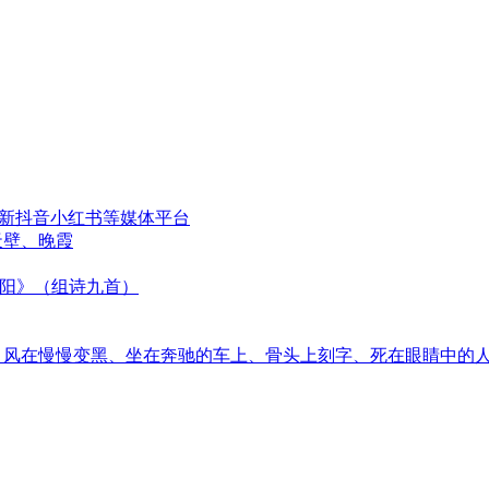
更新抖音小红书等媒体平台
天壁、晚霞
太阳》（组诗九首）
音、风在慢慢变黑、坐在奔驰的车上、骨头上刻字、死在眼睛中的