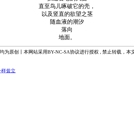
直至鸟儿啄破它的壳，
以及竖直的欲望之茎
随血液的潮汐
落向
地面。
, 均为原创丨本网站采用BY-NC-SA协议进行授权 , 禁止转载，
一样耸立