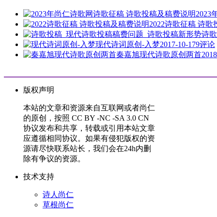
202
2022诗歌征稿 诗
诗歌
现代诗词原创-入梦
2017-10-17
9评论
秦嘉旭现代诗歌原创两首
2018
版权声明
本站的文章和资源来自互联网或者尚仁
的原创，按照 CC BY -NC -SA 3.0 CN
协议发布和共享，转载或引用本站文章
应遵循相同协议。如果有侵犯版权的资
源请尽快联系站长，我们会在24h内删
除有争议的资源。
技术支持
诗人尚仁
草根尚仁