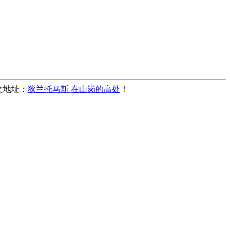
本文地址：
狄兰托马斯 在山岗的高处
！