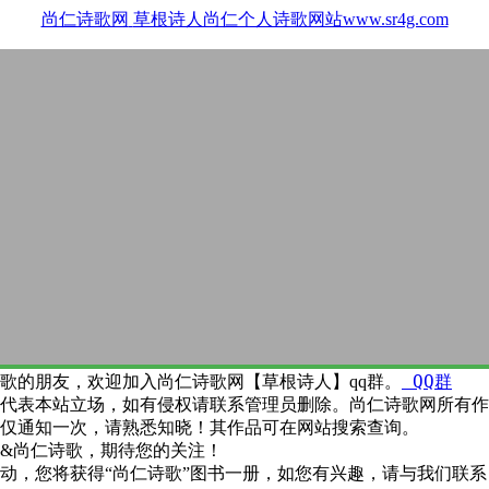
尚仁诗歌网
草根诗人尚仁个人诗歌网站www.sr4g.com
QQ群
歌的朋友，欢迎加入尚仁诗歌网【草根诗人】qq群。
代表本站立场，如有侵权请联系管理员删除。尚仁诗歌网所有作
仅通知一次，请熟悉知晓！其作品可在网站搜索查询。
&尚仁诗歌，期待您的关注！
动，您将获得“尚仁诗歌”图书一册，如您有兴趣，请与我们联