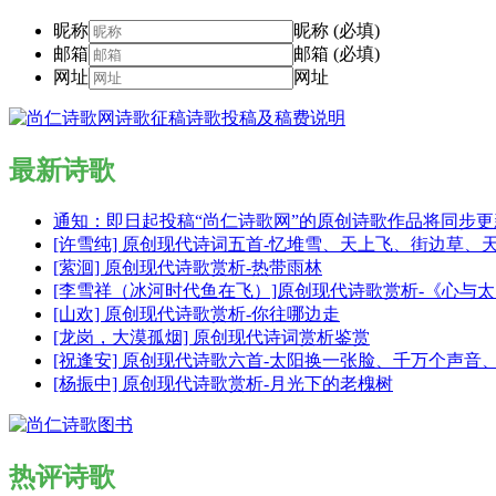
昵称
昵称 (必填)
邮箱
邮箱 (必填)
网址
网址
最新诗歌
通知：即日起投稿“尚仁诗歌网”的原创诗歌作品将同步
[许雪纯] 原创现代诗词五首-忆堆雪、天上飞、街边草、
[萦洄] 原创现代诗歌赏析-热带雨林
[李雪祥（冰河时代鱼在飞）]原创现代诗歌赏析-《心与
[山欢] 原创现代诗歌赏析-你往哪边走
[龙岗，大漠孤烟] 原创现代诗词赏析鉴赏
[祝逢安] 原创现代诗歌六首-太阳换一张脸、千万个声
[杨振中] 原创现代诗歌赏析-月光下的老槐树
热评诗歌