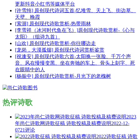
更新抖音小红书等媒体平台
[许雪纯] 原创现代诗词五首-忆堆雪、天上飞、街边草、
天壁、晚霞
[萦洄] 原创现代诗歌赏析-热带雨林
[李雪祥（冰河时代鱼在飞）]原创现代诗歌赏析-《心与
太阳》（组诗九首）
[山欢] 原创现代诗歌赏析-你往哪边走
[龙岗，大漠孤烟] 原创现代诗词赏析鉴赏
[祝逢安] 原创现代诗歌六首-太阳换一张脸、千万个声
音、风在慢慢变黑、坐在奔驰的车上、骨头上刻字、死
在眼睛中的人
[杨振中] 原创现代诗歌赏析-月光下的老槐树
热评诗歌
2023
年尚仁诗歌网诗歌征稿 诗歌投稿及稿费说明
2022-12-
07
21评论
2022诗歌征稿 诗歌