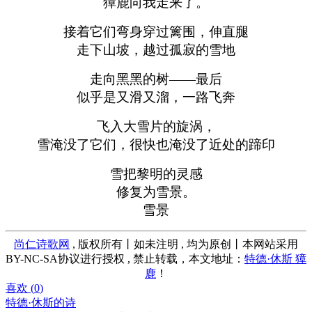
獐鹿向我走来了。
接着它们弯身穿过篱围，伸直腿
走下山坡，越过孤寂的雪地
走向黑黑的树——最后
似乎是又滑又溜，一路飞奔
飞入大雪片的旋涡，
雪淹没了它们，很快也淹没了近处的蹄印
雪把黎明的灵感
修复为雪景。
雪景
尚仁诗歌网
, 版权所有丨如未注明 , 均为原创丨本网站采用
BY-NC-SA协议进行授权 , 禁止转载，本文地址：
特德·休斯 獐
鹿
！
喜欢 (
0
)
特德·休斯的诗