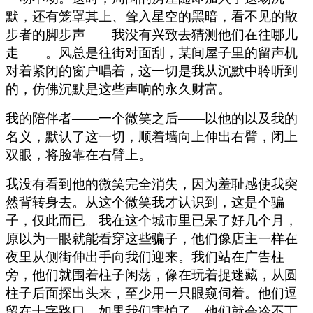
默，还有笼罩其上、耸入星空的黑暗，看不见的散
步者的脚步声——我没有兴致去猜测他们在往哪儿
走——。风总是往街对面刮，某间屋子里的留声机
对着紧闭的窗户唱着，这一切是我从沉默中聆听到
的，仿佛沉默是这些声响的永久财富。
我的陪伴者——一个微笑之后——以他的以及我的
名义，默认了这一切，顺着墙向上伸出右臂，闭上
双眼，将脸靠在右臂上。
我没有看到他的微笑完全消失，因为羞耻感使我突
然背转身去。从这个微笑我才认识到，这是个骗
子，仅此而已。我在这个城市里已呆了好几个月，
原以为一眼就能看穿这些骗子，他们像店主一样在
夜里从侧街伸出手向我们迎来。我们站在广告柱
旁，他们就围着柱子闲荡，像在玩着捉迷藏，从圆
柱子后面探出头来，至少用一只眼窥伺着。他们逗
留在十字路口，如果我们害怕了，他们就会冷不丁