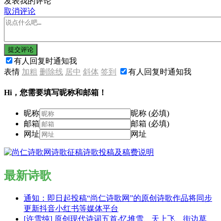
发表我的评论
取消评论
提交评论
有人回复时通知我
表情
加粗
删除线
居中
斜体
签到
有人回复时通知我
Hi，您需要填写昵称和邮箱！
昵称
昵称 (必填)
邮箱
邮箱 (必填)
网址
网址
最新诗歌
通知：即日起投稿“尚仁诗歌网”的原创诗歌作品将同步
更新抖音小红书等媒体平台
[许雪纯] 原创现代诗词五首-忆堆雪、天上飞、街边草、