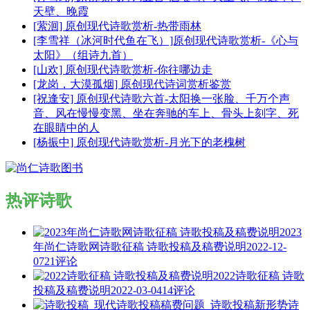
天壁、晚霞
[萦洄] 原创现代诗歌赏析-热带雨林
[李雪祥（冰河时代鱼在飞）]原创现代诗歌赏析-《心与
太阳》（组诗九首）
[山欢] 原创现代诗歌赏析-你往哪边走
[龙岗，大漠孤烟] 原创现代诗词赏析鉴赏
[祝逢安] 原创现代诗歌六首-太阳换一张脸、千万个声
音、风在慢慢变黑、坐在奔驰的车上、骨头上刻字、死
在眼睛中的人
[杨振中] 原创现代诗歌赏析-月光下的老槐树
热评诗歌
2023
年尚仁诗歌网诗歌征稿 诗歌投稿及稿费说明
2022-12-
07
21评论
2022诗歌征稿 诗歌
投稿及稿费说明
2022-03-04
14评论
诗