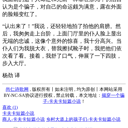
认为是个骗子，对自己的命运颇为满意，露在外面
的脸颊变红了。
“认出来了！”我说，还轻轻地拍了拍他的肩膀。然
后，我匆匆走上台阶，上面门厅里的仆人脸上显出
无端的忠诚，这像个意外的惊喜，我十分高兴。当
仆人们为我脱大衣，替我擦拭靴子时，我把他们依
次看了看。接着，我舒了口气，伸展了一下四肢，
步入大厅。
杨劲 译
尚仁诗歌网
, 版权所有丨如未注明 , 均为原创丨本网站采用
BY-NC-SA协议进行授权 , 禁止转载，本文地址：
揭穿一个骗
子-卡夫卡短篇小说
！
喜欢 (
1
)
卡夫卡短篇小说
商人-卡夫卡短篇小说
乡村大道上的孩子们-卡夫卡短篇小说