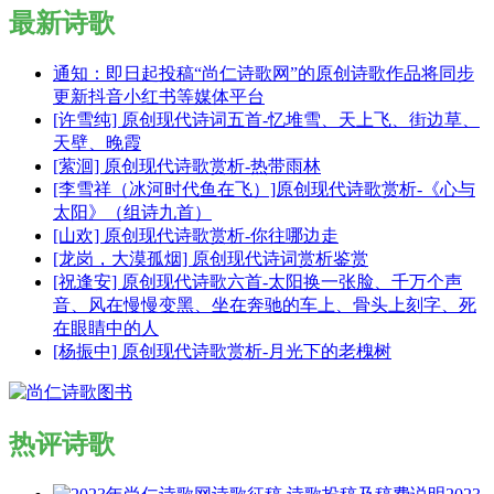
最新诗歌
通知：即日起投稿“尚仁诗歌网”的原创诗歌作品将同步
更新抖音小红书等媒体平台
[许雪纯] 原创现代诗词五首-忆堆雪、天上飞、街边草、
天壁、晚霞
[萦洄] 原创现代诗歌赏析-热带雨林
[李雪祥（冰河时代鱼在飞）]原创现代诗歌赏析-《心与
太阳》（组诗九首）
[山欢] 原创现代诗歌赏析-你往哪边走
[龙岗，大漠孤烟] 原创现代诗词赏析鉴赏
[祝逢安] 原创现代诗歌六首-太阳换一张脸、千万个声
音、风在慢慢变黑、坐在奔驰的车上、骨头上刻字、死
在眼睛中的人
[杨振中] 原创现代诗歌赏析-月光下的老槐树
热评诗歌