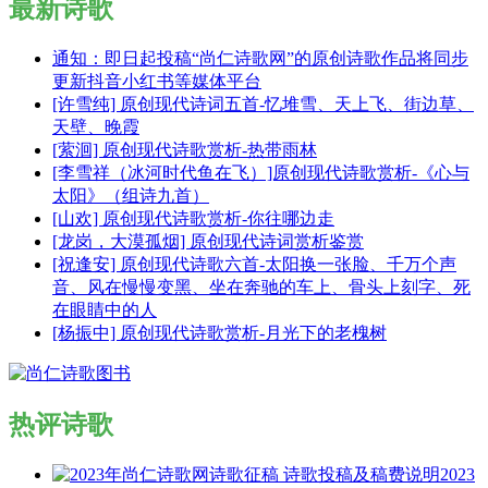
最新诗歌
通知：即日起投稿“尚仁诗歌网”的原创诗歌作品将同步
更新抖音小红书等媒体平台
[许雪纯] 原创现代诗词五首-忆堆雪、天上飞、街边草、
天壁、晚霞
[萦洄] 原创现代诗歌赏析-热带雨林
[李雪祥（冰河时代鱼在飞）]原创现代诗歌赏析-《心与
太阳》（组诗九首）
[山欢] 原创现代诗歌赏析-你往哪边走
[龙岗，大漠孤烟] 原创现代诗词赏析鉴赏
[祝逢安] 原创现代诗歌六首-太阳换一张脸、千万个声
音、风在慢慢变黑、坐在奔驰的车上、骨头上刻字、死
在眼睛中的人
[杨振中] 原创现代诗歌赏析-月光下的老槐树
热评诗歌
2023