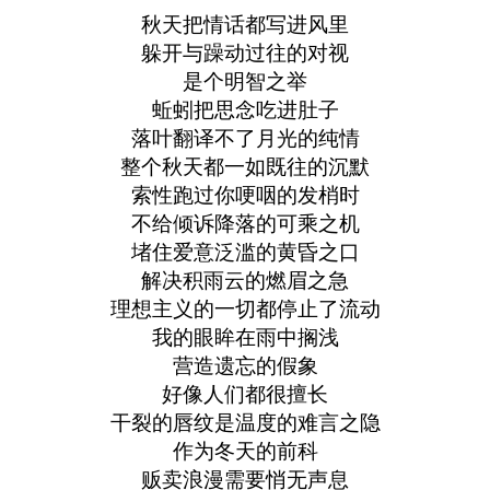
秋天把情话都写进风里
躲开与躁动过往的对视
是个明智之举
蚯蚓把思念吃进肚子
落叶翻译不了月光的纯情
整个秋天都一如既往的沉默
索性跑过你哽咽的发梢时
不给倾诉降落的可乘之机
堵住爱意泛滥的黄昏之口
解决积雨云的燃眉之急
理想主义的一切都停止了流动
我的眼眸在雨中搁浅
营造遗忘的假象
好像人们都很擅长
干裂的唇纹是温度的难言之隐
作为冬天的前科
贩卖浪漫需要悄无声息