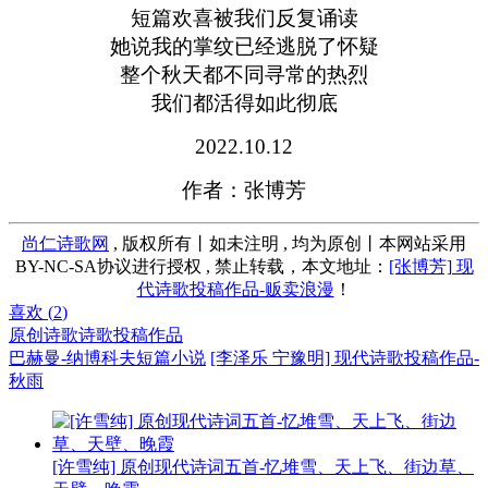
短篇欢喜被我们反复诵读
她说我的掌纹已经逃脱了怀疑
整个秋天都不同寻常的热烈
我们都活得如此彻底
2022.10.12
作者：张博芳
尚仁诗歌网
, 版权所有丨如未注明 , 均为原创丨本网站采用
BY-NC-SA协议进行授权 , 禁止转载，本文地址：
[张博芳] 现
代诗歌投稿作品-贩卖浪漫
！
喜欢 (
2
)
原创诗歌
诗歌投稿作品
巴赫曼-纳博科夫短篇小说
[李泽乐 宁豫明] 现代诗歌投稿作品-
秋雨
[许雪纯] 原创现代诗词五首-忆堆雪、天上飞、街边草、