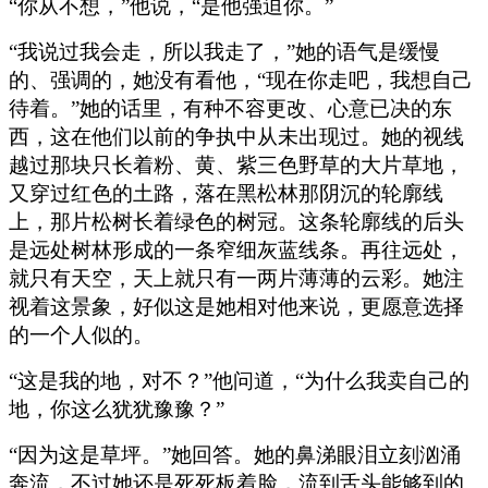
“你从不想，”他说，“是他强迫你。”
“我说过我会走，所以我走了，”她的语气是缓慢
的、强调的，她没有看他，“现在你走吧，我想自己
待着。”她的话里，有种不容更改、心意已决的东
西，这在他们以前的争执中从未出现过。她的视线
越过那块只长着粉、黄、紫三色野草的大片草地，
又穿过红色的土路，落在黑松林那阴沉的轮廓线
上，那片松树长着绿色的树冠。这条轮廓线的后头
是远处树林形成的一条窄细灰蓝线条。再往远处，
就只有天空，天上就只有一两片薄薄的云彩。她注
视着这景象，好似这是她相对他来说，更愿意选择
的一个人似的。
“这是我的地，对不？”他问道，“为什么我卖自己的
地，你这么犹犹豫豫？”
“因为这是草坪。”她回答。她的鼻涕眼泪立刻汹涌
奔流，不过她还是死死板着脸，流到舌头能够到的