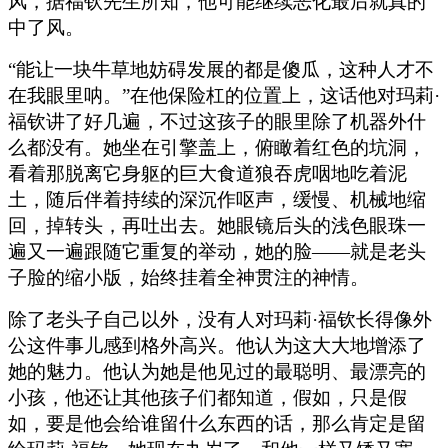
风，据福钦先生所知，他可能继续恶化最后就真的
中了风。
“能让一块牛草地妨碍发展的都是傻瓜，这种人才不
在我眼里呐。”在他保险杠的位置上，这话他对玛莉·
福钦讲了好几遍，不过这孩子的眼里除了机器外什
么都没有。她坐在引擎盖上，俯瞰着红色的坑洞，
看着那脱离它身躯的巨大食道狼吞虎咽地吃着泥
土，随后伴着持续的深沉作呕声，缓慢、机械地缩
回，掉转头，再吐出去。她眼镜后头的浅色眼珠一
遍又一遍跟随它重复的举动，她的脸——就是老头
子脸的缩小版，始终挂着全神贯注的神情。
除了老头子自己以外，没有人对玛莉·福钦长得像外
公这件事儿感到格外高兴。他认为这大大地增添了
她的魅力。他认为她是他见过的最聪明、最漂亮的
小孩，他还让其他孩子们都知道，假如，只是假
如，要是他会给谁留什么东西的话，那么肯定是留