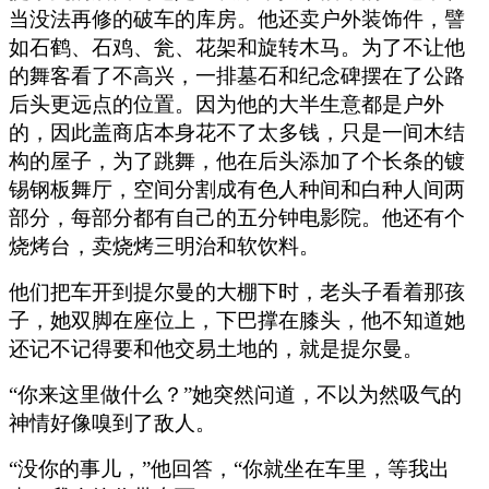
当没法再修的破车的库房。他还卖户外装饰件，譬
如石鹤、石鸡、瓮、花架和旋转木马。为了不让他
的舞客看了不高兴，一排墓石和纪念碑摆在了公路
后头更远点的位置。因为他的大半生意都是户外
的，因此盖商店本身花不了太多钱，只是一间木结
构的屋子，为了跳舞，他在后头添加了个长条的镀
锡钢板舞厅，空间分割成有色人种间和白种人间两
部分，每部分都有自己的五分钟电影院。他还有个
烧烤台，卖烧烤三明治和软饮料。
他们把车开到提尔曼的大棚下时，老头子看着那孩
子，她双脚在座位上，下巴撑在膝头，他不知道她
还记不记得要和他交易土地的，就是提尔曼。
“你来这里做什么？”她突然问道，不以为然吸气的
神情好像嗅到了敌人。
“没你的事儿，”他回答，“你就坐在车里，等我出