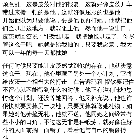
烦意乱。这是皮茨对他的报复。这就好像皮茨开车
带过来揍一顿的是他，这就好像屈服的也是他。一
开始他以为只要他说，要是他敢再打她，他就把他
们全赶出这地方，就能阻止他。然而他一说出口，
皮茨就回答说：“把我赶走，就把她也赶走了。你尽
管这么干吧。她就是给我抽的，只要我愿意，我大
可以一年的每一天都抽她。”
任何时候只要能让皮茨感觉到他的存在，他就决意
这么干。现在，他心里藏了另外一个小计划，它将
给皮茨一个相当大的打击。在告诉玛莉·福钦要记住
不留心就不能得到什么的时候，他正有滋有味地思
忖这个计划。还没等她回答，他又补充说，他也许
很快就要卖掉另一块地，只要卖掉就送她礼物，如
果她对他莽撞无礼，他就不送。他同她之间经常有
些小小的口角，不过这无非是种锻炼，就好像往好
斗的人面前搁一面镜子，看着他与自己的镜像搏
斗。