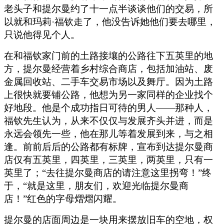
老头子和提尔曼约了十一点半谈谈他们的交易，所
以就和玛莉·福钦走了，他没告诉她他们要去哪里，
只说他得见个人。
在和福钦家门前的土路接壤的公路往下五英里的地
方，提尔曼经营着乡村综合商店，包括加油站、废
金属回收站、二手车交易市场以及舞厅。因为土路
上很快就要铺公路，他想为另一家同样的企业找个
好地段。他是个成功指日可待的男人——那种人，
福钦先生认为，从来不仅仅与发展齐头并进，而是
永远会领先一些，他在那儿等着发展到来，与之相
逢。前前后后的公路都有标牌，宣布到达提尔曼商
店仅有五英里，四英里，三英里，两英里，只有一
英里了；“去往提尔曼商店的请注意这里拐弯！”终
于，“就是这里，朋友们，欢迎光临提尔曼商
店！”红色的字母熠熠闪耀。
提尔曼的店面周边是一块用来摆放旧车的空地，权