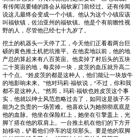
有传闻说要铺的路会从福钦家门前经过。还有传闻
说这儿最终会变成一个小镇。他认为这个小镇应该
叫福钦镇，佐治亚州的福钦镇。他是个有前瞻性视
野的人，尽管他已经七十九岁了。
挖土的机器头一天停了工，今天他们正看着两台巨
硕的黄色推土机把坑推平。在他卖地以前，他的地
产总的算起来有八百英亩。他卖掉了村后头的五块
二十英亩的地，每卖掉一块，皮茨的血压就升高二
十个点。“姓皮茨的都是这种人，他们能让一块放牛
的地影响未来。”他对玛莉·福钦说，“不过，你和我
都不是这种人。”然而，玛莉·福钦也姓皮茨这个事
实，他就以绅士风范忽略过去了，如同这是孩子不
能为之负责的一场苦难。他喜欢认为她彻彻底底是
他的血脉。他坐在保险杠上，她坐在引擎盖上，光
脚丫搭在他的双肩上。一台推土机在他们的下方开
始移动，铲着他们停车的堤坝那头。要是他的双脚