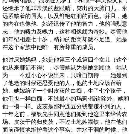
给玛莉·福钦。她现在九岁了，和他一样又矮又宽，
还继承了他非常淡的蓝眼睛，突出的大脑门儿，永
远紧皱着的眉头，以及鲜艳红润的面色。并且，她
的内在也像他。她还遗传了他的智力，他的强烈意
志，他的毅力及魄力，这种相像颇为奇妙。尽管他
们年纪相差七十岁，精神的距离却微不足道。她是
在这个家族中他唯一有所尊重的成员。
他讨厌她妈妈，她是他第三个或第四个女儿（这个
他从来都记不得），尽管她认为是她照顾他。她认
为——不过小心不说出来，只暗自期待——她是到
了他老的时候还忍受他的人，他的土地应该留给
她。她嫁给了一个叫皮茨的白痴，生了七个孩子，
他们也一样白痴，不过最小的玛莉·福钦除外。她和
他一模一样。皮茨是那种连五分钱都赚不到的人，
十年之前，福钦先生同意他们搬到他这里来经营农
场。皮茨干的归皮茨，不过土地姓福钦，他在他们
面前谨慎地维护着这个事实。井水干涸的时候，他