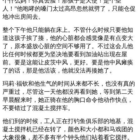
个什么妈！你真丢脸！那孩子是天使！是个圣
人！”他咆哮的嗓门太过高昂忽然就劈了，只能仓促
地冲出房间去。
整个下午他只能躺在床上。不管什么时候只要他知
道这孩子挨了揍，他的心脏都会感觉像是有点变大
了，原本盛放心脏的空间不够用了。不过这会儿他
比任何时候都更为坚决地要看到加油站出现在屋
前。要是这能让皮茨中风，更好。要是他中风瘫痪
了的话，那是他活该，他就没法再揍她了。
玛莉·福钦和他生气的时间从来都不长，也没有真的
严重过，尽管这一天他都没再看到她，等到第二天
早晨醒来时，她正骑在他的胸口命令他动作快点，
不要错过了混凝土搅拌车。
他们到的时候，工人正在打钓鱼俱乐部的地基，混
凝土搅拌机已经在转了，颜色和大小都和马戏团的
大象很像，差不多有半个钟头他们站着看它搅拌。