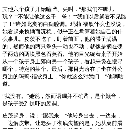
其他六个孩子开始喧哗、尖叫，“那我们在哪儿
玩？”“不能让他这么干，爸！”“我们以后就看不见路
了！”诸如此类的白痴腔调。玛莉·福钦什么也没说，
她看起来执拗而沉稳，似乎正在盘算着她自己的什
么事儿。皮茨不吃了，盯着前面，他的碟子满满
的，然而他的两只拳头一动也不动，就像是搁在碟
子两边的两块黑色石英石。他的目光绕着桌子开始
从一个孩子身上落向另一个孩子，看起来像在搜寻
哪个，特定的某个。最后，那目光落在了坐在外公
身边的玛莉·福钦身上，“你就这么对我们。”他嘀咕
道。
“我没有。”她说，然而语调并不确凿，是个颤音，
是孩子受到惊吓的腔调。
皮茨起身，说：“跟我来。”他转身出去，一边走，
一边解皮带。让老头子彻底失望的是，她从桌前滑