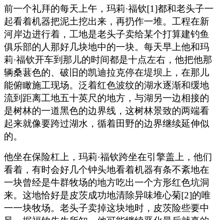
前一个礼拜的每天上午，玛莉·福钦[1]都和老头子一
起看着机器把泥土挖出来，再扔作一堆。工程在新
河岸边进行着，工地是老头子卖给某个打算建钓鱼
俱乐部的人那好几块地中的一块。每天早上他和玛
莉·福钦开车到那儿的时间都是十点左右，他把他那
辆桑葚色的、破旧的凯迪拉克停在堤坝上，在那儿
能俯瞰施工现场。泛着红色波纹的湖水逐渐和缓地
流到距离工地五十英尺的地方，与湖另一边相接的
是树林的一道黑色的边界线，这树林景致的两端看
起来就像要跨过湖水，循着田野的边界继续延伸似
的。
他坐在保险杠上，玛莉·福钦跨坐在引擎盖上，他们
看着，有时会好几个钟头地看着机器有条不紊地在
一块曾经是牛群牧场的地方吃出一个方形红色坑洞
来。这地恰好是皮茨成功地清除异味堆心菊[2]的唯
一一块牧场。老头子卖掉这块地时，皮茨险些要中