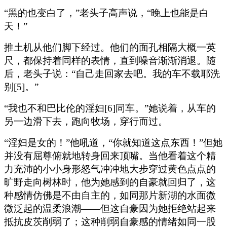
“黑的也变白了，”老头子高声说，“晚上也能是白
天！”
推土机从他们脚下经过。他们的面孔相隔大概一英
尺，都保持着同样的表情，直到噪音渐渐消退。随
后，老头子说：“自己走回家去吧。我的车不载耶洗
别[5]。”
“我也不和巴比伦的淫妇[6]同车。”她说着，从车的
另一边滑下去，跑向牧场，穿行而过。
“淫妇是女的！”他吼道，“你就知道这点东西！”但她
并没有屈尊俯就地转身回来顶嘴。当他看着这个精
力充沛的小小身形怒气冲冲地大步穿过黄色点点的
旷野走向树林时，他为她感到的自豪就回归了，这
种感情仿佛是不由自主的，如同那片新湖的水面微
微泛起的温柔浪潮——但这自豪因为她拒绝站起来
抵抗皮茨削弱了；这种削弱自豪感的情绪如同一股