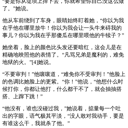
“要是你从堤坝上掉下去，你就希望你自己没这么做
了。”她说。
他从车前绕到了车身，眼睛始终盯着她，“你以为我
在乎他在哪里放牛！你以为我会让一头牛来碍我的
事儿？你以为我在乎那傻瓜在哪里喂他的牛犊子？”
她坐着，脸上的颜色比头发还要暗红，这会儿是在
精确地映照他的表情了。“凡骂兄弟是魔利的，难免
地狱的火。”[4]她说。
“不要审判！”他嚷嚷道，“难免你不受审判！”他脸上
的色调比她脸上的更紫。“你！”他说，“他想什么时
候打你，你都让他打，什么都干不了，就会抽抽搭
搭、上蹿下跳！”
“他没有，谁也没碰过我，”她说着，掂量每一个吐
出的字眼，语气极其平淡，“没人敢对我动手，要是
有谁这么干，我就杀了他。”