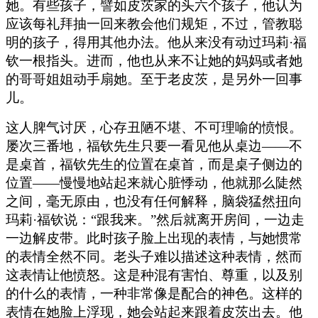
她。有些孩子，譬如皮茨家的头六个孩子，他认为
应该每礼拜抽一回来教会他们规矩，不过，管教聪
明的孩子，得用其他办法。他从来没有动过玛莉·福
钦一根指头。进而，他也从来不让她的妈妈或者她
的哥哥姐姐动手扇她。至于老皮茨，是另外一回事
儿。
这人脾气讨厌，心存丑陋不堪、不可理喻的愤恨。
屡次三番地，福钦先生只要一看见他从桌边——不
是桌首，福钦先生的位置在桌首，而是桌子侧边的
位置——慢慢地站起来就心脏悸动，他就那么陡然
之间，毫无原由，也没有任何解释，脑袋猛然扭向
玛莉·福钦说：“跟我来。”然后就离开房间，一边走
一边解皮带。此时孩子脸上出现的表情，与她惯常
的表情全然不同。老头子难以描述这种表情，然而
这表情让他愤怒。这是种混有害怕、尊重，以及别
的什么的表情，一种非常像是配合的神色。这样的
表情在她脸上浮现，她会站起来跟着皮茨出去。他