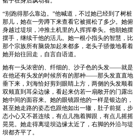
裙子在身后飘动着。
“别跑得那么靠边。”他喊道，不过她已经到了树桩
那儿，她在一旁蹲下来查看它被摇松了多少。她俯
身越过堤坝，冲推土机里的人挥挥拳头。他朝她摆
摆手，继续干他的活儿。她一根小指头的智慧，比
那个宗族所有脑袋加起来都多，老头子骄傲地看着
她开始往回走，自言自语道。
她有一头浓密的、纤细的、沙子色的头发——就是
在他还有头发的时候所有的那种——那头发直直地
垂下来，刘海恰好剪到眼睛上方，两侧的头发顺着
双颊直到耳朵边缘，看起来仿若一扇敞开的门露出
她中间的面容来。她的眼镜跟他的一样是银边的，
甚至她走路的姿态也跟他如出一辙，肚子前挺，步
态小心又不甚连续，有点儿拖着脚跟，有点儿摇摇
晃晃。她走得离堤坝边缘太近了，右脚的外沿与堤
坝都齐平了。