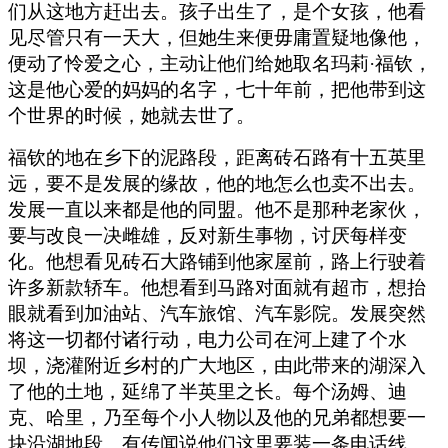
们从这地方赶出去。孩子出生了，是个女孩，他看
见尽管只有一天大，但她生来便毋庸置疑地像他，
便动了怜爱之心，主动让他们给她取名玛莉·福钦，
这是他心爱的妈妈的名字，七十年前，把他带到这
个世界的时候，她就去世了。
福钦的地在乡下的泥路段，距离砖石路有十五英里
远，要不是发展的缘故，他的地怎么也卖不出去。
发展一直以来都是他的同盟。他不是那种老家伙，
要与改良一决雌雄，反对新生事物，讨厌每样变
化。他想看见砖石大路铺到他家屋前，路上行驶着
许多新款轿车。他想看到马路对面就有超市，想抬
眼就看到加油站、汽车旅馆、汽车影院。发展突然
将这一切都付诸行动，电力公司在河上建了个水
坝，浇灌附近乡村的广大地区，由此带来的湖深入
了他的土地，延绵了半英里之长。每个汤姆、迪
克、哈里，乃至每个小人物以及他的兄弟都想要一
块沿湖地段。有传闻说他们这里要装一条电话线。