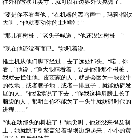
往外稍微移几英寸，就可以在边界外头晃荡了。
“要是你不看着他，”在机器的轰鸣声中，玛莉·福钦
大叫，“他就要动你的土地啦！”
“那儿有树桩，”老头子喊道，“他还没过树桩。”
“现在他还没有而已。”她吼着说。
推土机从他们脚下经过，去了远处那头。“喏，你
看，”他说，“睁大眼睛看着，要是他碰那个树桩，
我就去拦住他。皮茨家的人，就是会因为一块放牛
的牧地，或者骡子地，或者一排豆子，就能妨碍发
展的人。”他继续说了下去，“你我这样肩膀上长了
脑袋的人，都明白你不能为了一头牛就妨碍时代的
进程……”
“他在动那头的树桩了！”她尖叫，他还没来得及制
止，她就跳下引擎盖沿着堤坝边跑起来，小小的黄