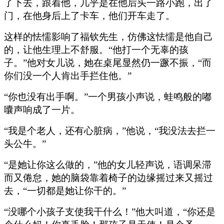
了下去，跟着他，几乎是在他后头一路小跑，出了
门，在他身后上了卡车，他们开车走了。
这样的怯懦影响了福钦先生，仿佛这怯懦是他自己
的，让他生理上不舒服。“他打一个无辜的孩
子。”他对女儿说，她在桌尾显然仍一蹶不振，“而
你们没一个人肯出手拦住他。”
“你也没有出手啊。”一个男孩小声说，蛙鸣般的嘟
囔声响成了一片。
“我是个老人，还有心脏病，”他说，“我没法去拦一
头公牛。”
“是她让你这么做的，”他的女儿轻声说，语调呆滞
而又倦怠，她的脑袋靠着椅子的边缘摇过来又摇过
去，“一切都是她让你干的。”
“没哪个小孩子支使我干什么！”他大叫道，“你还是