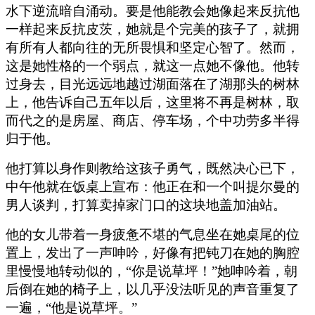
水下逆流暗自涌动。要是他能教会她像起来反抗他
一样起来反抗皮茨，她就是个完美的孩子了，就拥
有所有人都向往的无所畏惧和坚定心智了。然而，
这是她性格的一个弱点，就这一点她不像他。他转
过身去，目光远远地越过湖面落在了湖那头的树林
上，他告诉自己五年以后，这里将不再是树林，取
而代之的是房屋、商店、停车场，个中功劳多半得
归于他。
他打算以身作则教给这孩子勇气，既然决心已下，
中午他就在饭桌上宣布：他正在和一个叫提尔曼的
男人谈判，打算卖掉家门口的这块地盖加油站。
他的女儿带着一身疲惫不堪的气息坐在她桌尾的位
置上，发出了一声呻吟，好像有把钝刀在她的胸腔
里慢慢地转动似的，“你是说草坪！”她呻吟着，朝
后倒在她的椅子上，以几乎没法听见的声音重复了
一遍，“他是说草坪。”