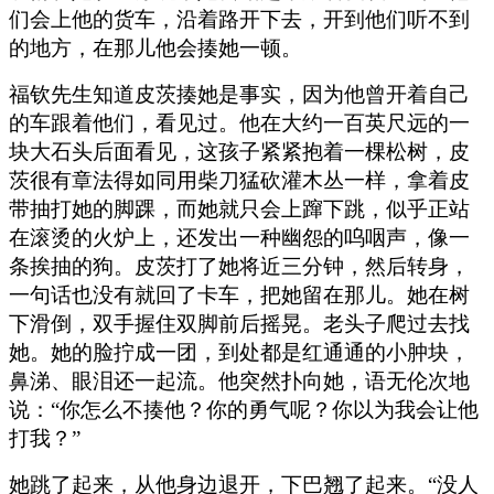
们会上他的货车，沿着路开下去，开到他们听不到
的地方，在那儿他会揍她一顿。
福钦先生知道皮茨揍她是事实，因为他曾开着自己
的车跟着他们，看见过。他在大约一百英尺远的一
块大石头后面看见，这孩子紧紧抱着一棵松树，皮
茨很有章法得如同用柴刀猛砍灌木丛一样，拿着皮
带抽打她的脚踝，而她就只会上蹿下跳，似乎正站
在滚烫的火炉上，还发出一种幽怨的呜咽声，像一
条挨抽的狗。皮茨打了她将近三分钟，然后转身，
一句话也没有就回了卡车，把她留在那儿。她在树
下滑倒，双手握住双脚前后摇晃。老头子爬过去找
她。她的脸拧成一团，到处都是红通通的小肿块，
鼻涕、眼泪还一起流。他突然扑向她，语无伦次地
说：“你怎么不揍他？你的勇气呢？你以为我会让他
打我？”
她跳了起来，从他身边退开，下巴翘了起来。“没人