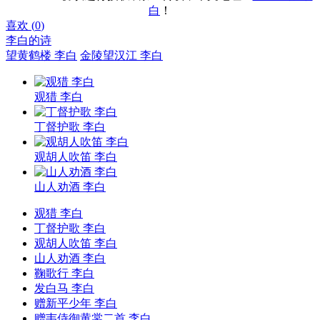
白
！
喜欢 (
0
)
李白的诗
望黄鹤楼 李白
金陵望汉江 李白
观猎 李白
丁督护歌 李白
观胡人吹笛 李白
山人劝酒 李白
观猎 李白
丁督护歌 李白
观胡人吹笛 李白
山人劝酒 李白
鞠歌行 李白
发白马 李白
赠新平少年 李白
赠韦侍御黄裳二首 李白