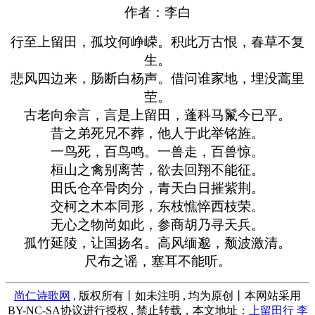
作者：李白
行至上留田，孤坟何峥嵘。积此万古恨，春草不复
生。
悲风四边来，肠断白杨声。借问谁家地，埋没蒿里
茔。
古老向余言，言是上留田，蓬科马鬣今已平。
昔之弟死兄不葬，他人于此举铭旌。
一鸟死，百鸟鸣。一兽走，百兽惊。
桓山之禽别离苦，欲去回翔不能征。
田氏仓卒骨肉分，青天白日摧紫荆。
交柯之木本同形，东枝憔悴西枝荣。
无心之物尚如此，参商胡乃寻天兵。
孤竹延陵，让国扬名。高风缅邈，颓波激清。
尺布之谣，塞耳不能听。
尚仁诗歌网
, 版权所有丨如未注明 , 均为原创丨本网站采用
BY-NC-SA协议进行授权 , 禁止转载，本文地址：
上留田行 李