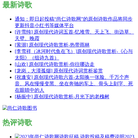
最新诗歌
通知：即日起投稿“尚仁诗歌网”的原创诗歌作品将同步
更新抖音小红书等媒体平台
[许雪纯] 原创现代诗词五首-忆堆雪、天上飞、街边草、
天壁、晚霞
[萦洄] 原创现代诗歌赏析-热带雨林
[李雪祥（冰河时代鱼在飞）]原创现代诗歌赏析-《心与
太阳》（组诗九首）
[山欢] 原创现代诗歌赏析-你往哪边走
[龙岗，大漠孤烟] 原创现代诗词赏析鉴赏
[祝逢安] 原创现代诗歌六首-太阳换一张脸、千万个声
音、风在慢慢变黑、坐在奔驰的车上、骨头上刻字、死
在眼睛中的人
[杨振中] 原创现代诗歌赏析-月光下的老槐树
热评诗歌
2023