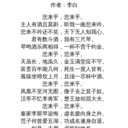
作者：李白
悲来乎，悲来乎。
主人有酒且莫斟，听我一曲悲来吟。
悲来不吟还不笑，天下无人知我心。
君有数斗酒，我有三尺琴。
琴鸣酒乐两相得，一杯不啻千钧金。
悲来乎，悲来乎。
天虽长，地虽久，金玉满堂应不守。
富贵百年能几何，死生一度人皆有。
孤猿坐啼坟上月，且须一尽杯中酒。
悲来乎，悲来乎。
凤凰不至河无图，微子去之箕子奴。
汉帝不忆李将军，楚王放却屈大夫。
悲来乎，悲来乎。
秦家李斯早追悔，虚名拨向身之外。
范子何曾爱五湖，功成名遂身自退。