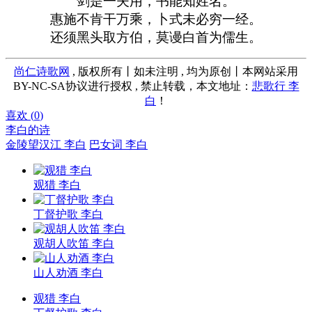
剑是一夫用，书能知姓名。
惠施不肯干万乘，卜式未必穷一经。
还须黑头取方伯，莫谩白首为儒生。
尚仁诗歌网
, 版权所有丨如未注明 , 均为原创丨本网站采用
BY-NC-SA协议进行授权 , 禁止转载，本文地址：
悲歌行 李
白
！
喜欢 (
0
)
李白的诗
金陵望汉江 李白
巴女词 李白
观猎 李白
丁督护歌 李白
观胡人吹笛 李白
山人劝酒 李白
观猎 李白