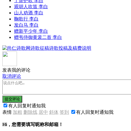
丁督护歌 李白
观胡人吹笛 李白
山人劝酒 李白
鞠歌行 李白
发白马 李白
赠新平少年 李白
赠韦侍御黄裳二首 李白
发表我的评论
取消评论
提交评论
有人回复时通知我
表情
加粗
删除线
居中
斜体
签到
有人回复时通知我
Hi，您需要填写昵称和邮箱！