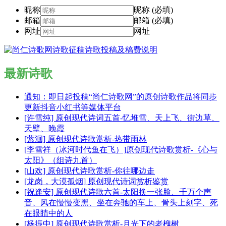
昵称
昵称 (必填)
邮箱
邮箱 (必填)
网址
网址
最新诗歌
通知：即日起投稿“尚仁诗歌网”的原创诗歌作品将同步
更新抖音小红书等媒体平台
[许雪纯] 原创现代诗词五首-忆堆雪、天上飞、街边草、
天壁、晚霞
[萦洄] 原创现代诗歌赏析-热带雨林
[李雪祥（冰河时代鱼在飞）]原创现代诗歌赏析-《心与
太阳》（组诗九首）
[山欢] 原创现代诗歌赏析-你往哪边走
[龙岗，大漠孤烟] 原创现代诗词赏析鉴赏
[祝逢安] 原创现代诗歌六首-太阳换一张脸、千万个声
音、风在慢慢变黑、坐在奔驰的车上、骨头上刻字、死
在眼睛中的人
[杨振中] 原创现代诗歌赏析-月光下的老槐树