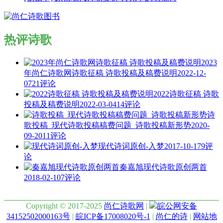
热评诗歌
2023
年尚仁诗歌网诗歌征稿 诗歌投稿及稿费说明
2022-12-
07
21评论
2022诗歌征稿 诗歌
投稿及稿费说明
2022-03-04
14评论
诗
歌投稿_现代诗歌投稿稿费问题_诗歌投稿新形势
2020-
09-20
11评论
现代诗词原创-入梦
2017-10-17
9评
论
秦嘉旭现代诗歌原创两首
2018-02-10
7评论
Copyright © 2017-2025
尚仁诗歌网
|
皖公网安备
34152502000163号
|
皖ICP备17008020号-1
|
尚仁的诗
|
网站地