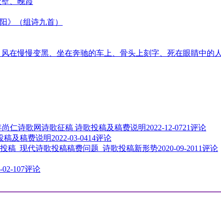
天壁、晚霞
太阳》（组诗九首）
音、风在慢慢变黑、坐在奔驰的车上、骨头上刻字、死在眼睛中的
3年尚仁诗歌网诗歌征稿 诗歌投稿及稿费说明
2022-12-07
21评论
歌投稿及稿费说明
2022-03-04
14评论
投稿_现代诗歌投稿稿费问题_诗歌投稿新形势
2020-09-20
11评论
-02-10
7评论