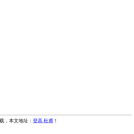
止转载，本文地址：
登高 杜甫
！