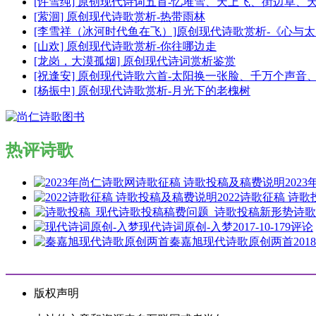
[许雪纯] 原创现代诗词五首-忆堆雪、天上飞、街边草、
[萦洄] 原创现代诗歌赏析-热带雨林
[李雪祥（冰河时代鱼在飞）]原创现代诗歌赏析-《心与
[山欢] 原创现代诗歌赏析-你往哪边走
[龙岗，大漠孤烟] 原创现代诗词赏析鉴赏
[祝逢安] 原创现代诗歌六首-太阳换一张脸、千万个声
[杨振中] 原创现代诗歌赏析-月光下的老槐树
热评诗歌
202
2022诗歌征稿 诗
诗歌
现代诗词原创-入梦
2017-10-17
9评论
秦嘉旭现代诗歌原创两首
2018
版权声明