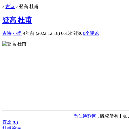
古诗
登高 杜甫
>
>
登高 杜甫
古诗
小尚
4年前 (2022-12-18)
661次浏览
0个评论
尚仁诗歌网
, 版权所有丨如
喜欢 (
0
)
杜甫的诗