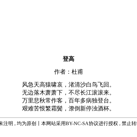
登高
作者：杜甫
风急天高猿啸哀，渚清沙白鸟飞回。
无边落木萧萧下，不尽长江滚滚来。
万里悲秋常作客，百年多病独登台。
艰难苦恨繁霜鬓，潦倒新停浊酒杯。
未注明 , 均为原创丨本网站采用BY-NC-SA协议进行授权 , 禁