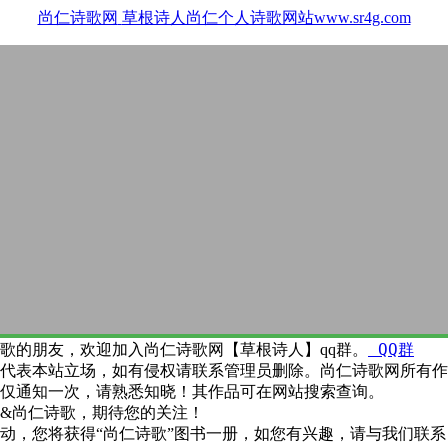
尚仁诗歌网
草根诗人尚仁个人诗歌网站www.sr4g.com
QQ群
歌的朋友，欢迎加入尚仁诗歌网【草根诗人】qq群。
代表本站立场，如有侵权请联系管理员删除。尚仁诗歌网所有作
仅通知一次，请熟悉知晓！其作品可在网站搜索查询。
&尚仁诗歌，期待您的关注！
动，您将获得“尚仁诗歌”图书一册，如您有兴趣，请与我们联