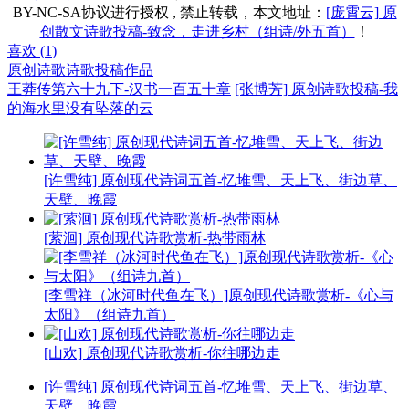
BY-NC-SA协议进行授权 , 禁止转载，本文地址：
[庞霄云] 原
创散文诗歌投稿-致念，走进乡村（组诗/外五首）
！
喜欢 (
1
)
原创诗歌
诗歌投稿作品
王莽传第六十九下-汉书一百五十章
[张博芳] 原创诗歌投稿-我
的海水里没有坠落的云
[许雪纯] 原创现代诗词五首-忆堆雪、天上飞、街边草、
天壁、晚霞
[萦洄] 原创现代诗歌赏析-热带雨林
[李雪祥（冰河时代鱼在飞）]原创现代诗歌赏析-《心与
太阳》（组诗九首）
[山欢] 原创现代诗歌赏析-你往哪边走
[许雪纯] 原创现代诗词五首-忆堆雪、天上飞、街边草、
天壁、晚霞