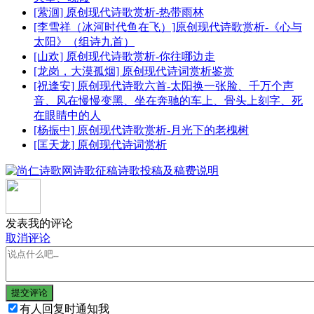
[萦洄] 原创现代诗歌赏析-热带雨林
[李雪祥（冰河时代鱼在飞）]原创现代诗歌赏析-《心与
太阳》（组诗九首）
[山欢] 原创现代诗歌赏析-你往哪边走
[龙岗，大漠孤烟] 原创现代诗词赏析鉴赏
[祝逢安] 原创现代诗歌六首-太阳换一张脸、千万个声
音、风在慢慢变黑、坐在奔驰的车上、骨头上刻字、死
在眼睛中的人
[杨振中] 原创现代诗歌赏析-月光下的老槐树
[匡天龙] 原创现代诗词赏析
发表我的评论
取消评论
提交评论
有人回复时通知我