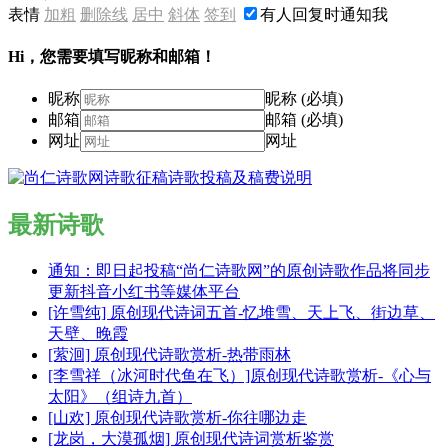
表情
加粗
删除线
居中
斜体
签到
有人回复时通知我
Hi，您需要填写昵称和邮箱！
昵称
昵称 (必填)
邮箱
邮箱 (必填)
网址
网址
最新诗歌
通知：即日起投稿“尚仁诗歌网”的原创诗歌作品将同步
更新抖音小红书等媒体平台
[许雪纯] 原创现代诗词五首-忆堆雪、天上飞、街边草、
天壁、晚霞
[萦洄] 原创现代诗歌赏析-热带雨林
[李雪祥（冰河时代鱼在飞）]原创现代诗歌赏析-《心与
太阳》（组诗九首）
[山欢] 原创现代诗歌赏析-你往哪边走
[龙岗，大漠孤烟] 原创现代诗词赏析鉴赏