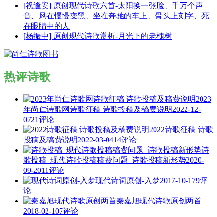
[祝逢安] 原创现代诗歌六首-太阳换一张脸、千万个声
音、风在慢慢变黑、坐在奔驰的车上、骨头上刻字、死
在眼睛中的人
[杨振中] 原创现代诗歌赏析-月光下的老槐树
热评诗歌
2023
年尚仁诗歌网诗歌征稿 诗歌投稿及稿费说明
2022-12-
07
21评论
2022诗歌征稿 诗歌
投稿及稿费说明
2022-03-04
14评论
诗
歌投稿_现代诗歌投稿稿费问题_诗歌投稿新形势
2020-
09-20
11评论
现代诗词原创-入梦
2017-10-17
9评
论
秦嘉旭现代诗歌原创两首
2018-02-10
7评论