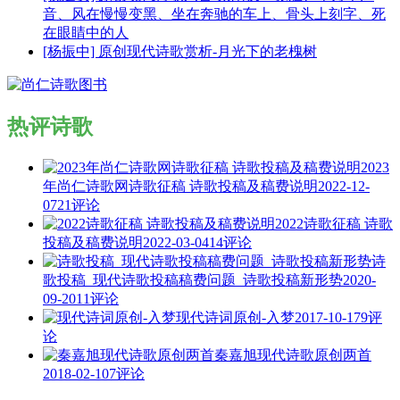
音、风在慢慢变黑、坐在奔驰的车上、骨头上刻字、死
在眼睛中的人
[杨振中] 原创现代诗歌赏析-月光下的老槐树
热评诗歌
2023
年尚仁诗歌网诗歌征稿 诗歌投稿及稿费说明
2022-12-
07
21评论
2022诗歌征稿 诗歌
投稿及稿费说明
2022-03-04
14评论
诗
歌投稿_现代诗歌投稿稿费问题_诗歌投稿新形势
2020-
09-20
11评论
现代诗词原创-入梦
2017-10-17
9评
论
秦嘉旭现代诗歌原创两首
2018-02-10
7评论