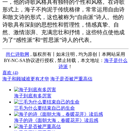
一，他的诗歌风格具有独特的个性和风格。在诗歌
形式上，海子不拘泥于传统格律，常常运用自由诗
和散文诗的形式，这也被称为“自由派”诗人。他的
诗歌具有深刻的思想性和哲理性，情感真挚、自
然、激情澎湃、充满悲壮和抒情，这些特点使他成
为了“感性派”和“哲思派”诗人的代表。
尚仁诗歌网
, 版权所有丨如未注明 , 均为原创丨本网站采用
BY-NC-SA协议进行授权 , 禁止转载，本文地址：
海子是什么
诗派
！
喜欢 (
4
)
海子和顾城谁更有才华
海子是否被严重高估
海子到底有多厉害
三毛为什么要结束自己的生命
海子的诗《面朝大海，春暖花开》读后感