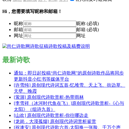
Hi，您需要填写昵称和邮箱！
昵称
昵称 (必填)
邮箱
邮箱 (必填)
网址
网址
最新诗歌
通知：即日起投稿“尚仁诗歌网”的原创诗歌作品将同步
更新抖音小红书等媒体平台
[许雪纯] 原创现代诗词五首-忆堆雪、天上飞、街边草、
天壁、晚霞
[萦洄] 原创现代诗歌赏析-热带雨林
[李雪祥（冰河时代鱼在飞）]原创现代诗歌赏析-《心与
太阳》（组诗九首）
[山欢] 原创现代诗歌赏析-你往哪边走
[龙岗，大漠孤烟] 原创现代诗词赏析鉴赏
[祝逢安] 原创现代诗歌六首-太阳换一张脸、千万个声