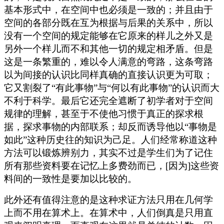
基本形式中，在空间中也必须是一致的；并且由于
空间的各部分既在互为根据与后果的关系中，所以
没有一个空间的规定能够在它原来的样儿之外又是
另外一个样儿而不和其他一切的规定相矛盾。但是
这是一条繁重的，难以令人满意的弯路，这条弯路
以为间接的认识比同样真确的直接认识更为可取；
它又割裂了“有此事物”与“何以有此事物”的认识而大
不利于科学。最后它还完全遮断了初学者对于空间
规律的理解，甚至于不使他习惯于真正的探求根
据，探求事物的内部联系；却反而诱导他以“事物是
如此”这种历史往的知识为己足。人们经常称道这种
方法可以锻炼辨别力，其实不过是学生们为了记住
所有那些资料要在记忆上多费劲而已，[因为]这些资
料间的一致性是要加以比较的。
此外还有值得注意的是这种求证方法只用在几何学
上而不用在算术上。在算术中，人们倒真是只用直