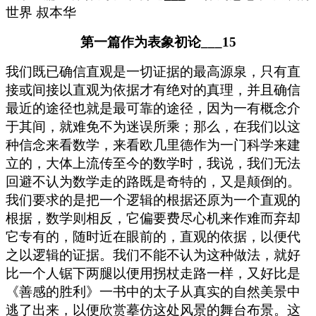
第一篇作为表象初论___15
我们既已确信直观是一切证据的最高源泉，只有直
接或间接以直观为依据才有绝对的真理，并且确信
最近的途径也就是最可靠的途径，因为一有概念介
于其间，就难免不为迷误所乘；那么，在我们以这
种信念来看数学，来看欧几里德作为一门科学来建
立的，大体上流传至今的数学时，我说，我们无法
回避不认为数学走的路既是奇特的，又是颠倒的。
我们要求的是把一个逻辑的根据还原为一个直观的
根据，数学则相反，它偏要费尽心机来作难而弃却
它专有的，随时近在眼前的，直观的依据，以便代
之以逻辑的证据。我们不能不认为这种做法，就好
比一个人锯下两腿以便用拐杖走路一样，又好比是
《善感的胜利》一书中的太子从真实的自然美景中
逃了出来，以便欣赏摹仿这处风景的舞台布景。这