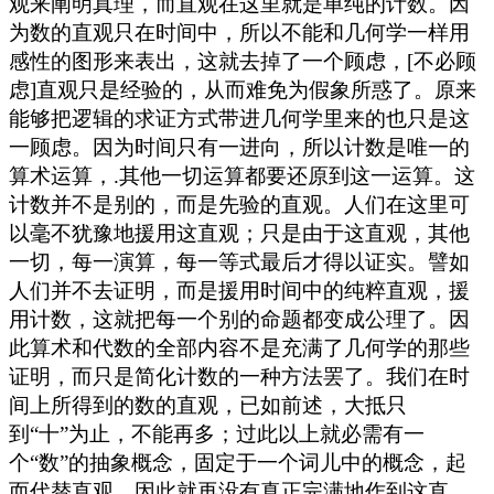
观来阐明真理，而直观在这里就是单纯的计数。因
为数的直观只在时间中，所以不能和几何学一样用
感性的图形来表出，这就去掉了一个顾虑，[不必顾
虑]直观只是经验的，从而难免为假象所惑了。原来
能够把逻辑的求证方式带进几何学里来的也只是这
一顾虑。因为时间只有一进向，所以计数是唯一的
算术运算，.其他一切运算都要还原到这一运算。这
计数并不是别的，而是先验的直观。人们在这里可
以毫不犹豫地援用这直观；只是由于这直观，其他
一切，每一演算，每一等式最后才得以证实。譬如
人们并不去证明，而是援用时间中的纯粹直观，援
用计数，这就把每一个别的命题都变成公理了。因
此算术和代数的全部内容不是充满了几何学的那些
证明，而只是简化计数的一种方法罢了。我们在时
间上所得到的数的直观，已如前述，大抵只
到“十”为止，不能再多；过此以上就必需有一
个“数”的抽象概念，固定于一个词儿中的概念，起
而代替直观。因此就再没有真正完满地作到这直