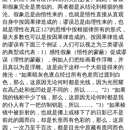
和假象完全是类似的。两者都是从结论到根据的推
沦。假象总是由悟性来的，也就是悟性直接从直观
自身中按因果律造成的；谬误总是由理性来的，也
就是理性在真正127的思维中按根据律所有的形式，
最大多数也可以是按因果律造成的。按因果律造成
的谬误有下面三个例证，人们可以视之为三类谬误
的典型或代表：1）感性假象（悟性的蒙蔽）促成谬
误（理性的蒙蔽），例如人们把绘画看作浮雕，并
且真以为是浮雕。这是由于这样一个大前提得来的
推沦：“如果暗灰色逐点经过所有色差而过渡到白
色，那么，这原因无论何时都是光线，因为光照耀
在高凸处和低凹处是不同的，所以……。”2）“如果
我的钱柜中少了钱，那么，这原因无论何时都是我
的仆人有了一把仿制钥匙，所以……。”3）“如果棱
镜中被折射的，也就是挪上或移下了的日影已不是
前此的圆而白，却是长形而有色彩的，那么，这原
因，一次乃至千百次，都是目光中原藏有质同而色