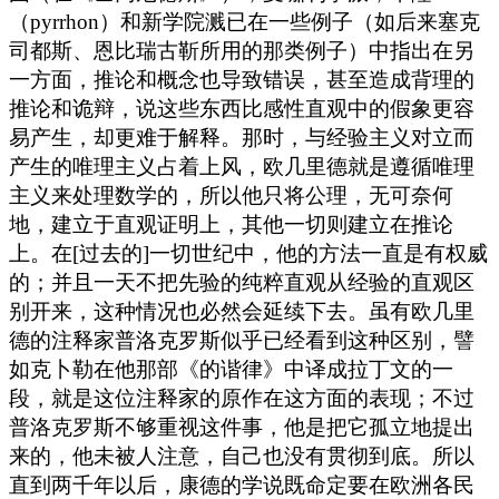
（pyrrhon）和新学院溅已在一些例子（如后来塞克
司都斯、恩比瑞古靳所用的那类例子）中指出在另
一方面，推论和概念也导致错误，甚至造成背理的
推论和诡辩，说这些东西比感性直观中的假象更容
易产生，却更难于解释。那时，与经验主义对立而
产生的唯理主义占着上风，欧几里德就是遵循唯理
主义来处理数学的，所以他只将公理，无可奈何
地，建立于直观证明上，其他一切则建立在推论
上。在[过去的]一切世纪中，他的方法一直是有权威
的；并且一天不把先验的纯粹直观从经验的直观区
别开来，这种情况也必然会延续下去。虽有欧几里
德的注释家普洛克罗斯似乎已经看到这种区别，譬
如克卜勒在他那部《的谐律》中译成拉丁文的一
段，就是这位注释家的原作在这方面的表现；不过
普洛克罗斯不够重视这件事，他是把它孤立地提出
来的，他未被人注意，自己也没有贯彻到底。所以
直到两千年以后，康德的学说既命定要在欧洲各民