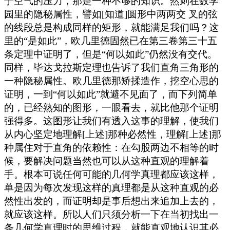
于空气的压力，那是一种不够的知识。然则在数学
园里的隐秘属性，譬如[知道]圆形中两两交 叉的弦
的线段总是构成同样的矩形，就能满足我们吗？这
里的“是如此”，欧几里德固然已在第三卷第三十五
条定理中证明了，但是“何以如此”仍然没有交代。
同样，毕达戈拉斯定理也告诉了我们直角三角形的
一种隐秘属性。欧几里德那矫揉造作，挖空心思的
证明，一到“何以如此”就避不见面了，而下列简单
的，已经熟知的图形，一眼看去，就比他那个证明
强得多。这图形让我们有透入这事的理解，使我们
从内心坚定地理解[上述]那种必然性，理解[上述]那
种属住对于直角的依赖性：在勾股两边不相等的时
候，要解决问题当然也可以从这种直观的理解着
手。根本可说任何可能的几何学真理都应该这样，
单是因为每次发现这样的真理都是从这种直观的必
然性出发的，而证明却是事后想出来追加上去的，
就应该这样。所以人们只须分析一下在当初找出一
条几何学真理时的思维过程，就能直观地认识其必