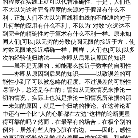
的程度在实践上就可以代替准确性。于是，人们也
不大以为这种完备程度的来源对于假设有什么不
利，正如人们不大以为直线和曲线的不能通约对于
几何学的应用有什么不利，不以为“对数”永远达不
到完全的精确性对于算术有什么不利一样。原来如
同人们[可以]以无穷的分数使圆无限的接近于方，使
对数无限地接近精确一样，同样，人们也[可以]以多
次的经验使归纳法——亦即从后果认原因的知识
——虽不是无限的，却能那么接近于数学的自明性
——亦即从原因到后果的知识———以致误差的可
能性小到了可以被忽略的程度。不过误差的可能性
尽管小，总还是存在的；譬如从无数情况来推沦一
切的情况，实际上也就是推沦一切情况所依据的那
一未知的原因，就是一个归纳的推论。在这种论断
中还有一个比“人的心脏都在左边”这样的论断更显
得可靠的吗？然而，在最罕有的场合，在极个别的
例外，居然有些人的心脏在右边。——因此，感性
的直观和经验的科学都有着同一类的证据。和感性