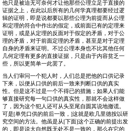
他只是被迫无可奈何才让他那些公理立足于直接的
证据之上，在此以后所有的几何学真理都要经过逻
辑的证明，即是说都要以那些公理为前提而从公理
和定理的符合中作出的假定，或前面已有的定理来
证明，或是从定理的反面对于假定的矛盾，对于公
理的矛盾，对于前面定理的矛盾，甚至是对于定理
自身的矛盾来证明。不过公理本身也不比其他任何
几何定理有更多的直接证据，只是由于内容贫乏一
些，所以更简单一此罢了。
当人们审问一个犯人时，人们总是把他的口供记录
下来，以便从口供的前后一致来判断口供的真实
性。但是这不过是一个不得已的措施；如果人们能
够直接研究每一句口供的真实性，那就不会这样做
了，因为这个犯人还可从头至尾自圆其说地撤谎。
可是[单凭口供的前后一致，]这就是欧几里德按以研
究空间的方法。他虽是从[下面]这个正确的前提出发
的，即是说大自然既无处不是一致的，那么在它的