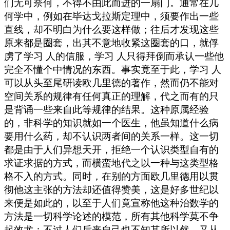
们无可奈何，不得不由此而进的一扇门。通常在几
何学中，例如在毕达戈拉斯定理中，须要作出一些
直线，却不明白为什么要这样做；往后才发现这些
原来都是圈套，出其不意地收紧这圈套的口，就俘
虏了学习 人的信服，学习 人只得拜倒而承认一些他
完全不懂个中情况的东西。事实竟至于此，学习 人
可以从头至尾研读欧几里德的著作，然而仍不能对
空间关系的规律有任何真正的理解，代之而有的只
是背诵一些来自此等规律的结果。这种原属经验
的，非科学的知识就如一个医生，他虽知道什么病
要用什么药，却不认识两者间的关系一样。这一切
都是由于人们异想天开，拒绝一个认识类型自有的
求证求据的方式，而横蛮地代之以一种与这类型格
格不入的方式。同时，在别的方面欧几里德用以贯
彻他这主张的方法却还值得赞美，这是好多世纪以
来便是如此的，以至于人们竟宣称他这种治数学的
方法是一切科学论述的模范，所有其他科学莫不争
起效尤；不过人们后来自己也不知其所以然，又从