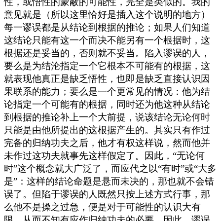
性，或悟性的蒙蔽的可能性，完全是类似的。我的
意见就是（所以这里恰好是插入这个说明的地方）
每一谬误都是从结论到根据的推论；如果人们知道
这结论只能有这一个而决不能另有一个根据时，这
根据还是妥当的，否则就不妥当。陷入谬误的人，
要么是为结沦指定一个它根本不可能有的根据，这
就表现他真正是缺乏悟性，也即是缺乏直接认识因
果联系的能力；要么是一个更常见的情况：他为结
论指定一个可能有的根据，同时还为他这种从结论
到根据的推论补上一个大前提，说该结论无论何时
只能是由他所提出的这根据产生的。其实只有作过
完备的归纳功夫之后，他才有权这样说，然而他并
未作过这功夫就事先这样假定了。因此，“无论何
时”这个概念就大广泛了，而应代之以“有时”或“大多
是”：这样的结论命题是悬而未决的，那也就不会错
误了。但陷于谬误的人既然只按上述方式行事，那
么他不是操之过急，便是对于可能性的认识大有
限，从而不知有应作归纳功夫的必要。因此，谬误