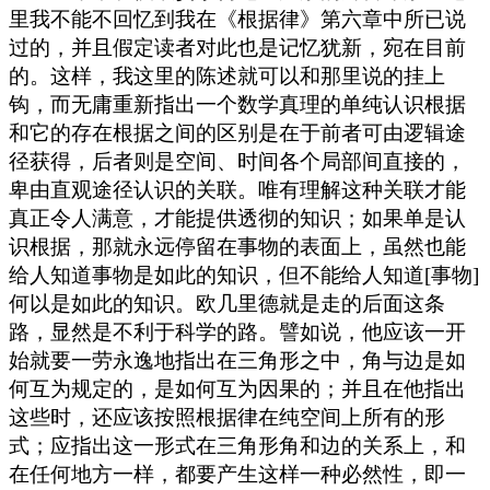
里我不能不回忆到我在《根据律》第六章中所已说
过的，并且假定读者对此也是记忆犹新，宛在目前
的。这样，我这里的陈述就可以和那里说的挂上
钩，而无庸重新指出一个数学真理的单纯认识根据
和它的存在根据之间的区别是在于前者可由逻辑途
径获得，后者则是空间、时间各个局部间直接的，
卑由直观途径认识的关联。唯有理解这种关联才能
真正令人满意，才能提供透彻的知识；如果单是认
识根据，那就永远停留在事物的表面上，虽然也能
给人知道事物是如此的知识，但不能给人知道[事物]
何以是如此的知识。欧几里德就是走的后面这条
路，显然是不利于科学的路。譬如说，他应该一开
始就要一劳永逸地指出在三角形之中，角与边是如
何互为规定的，是如何互为因果的；并且在他指出
这些时，还应该按照根据律在纯空间上所有的形
式；应指出这一形式在三角形角和边的关系上，和
在任何地方一样，都要产生这样一种必然性，即一