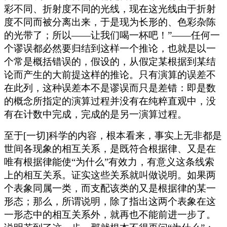
彩不同、折射度不同的光线，现在这光线由于折射
度不同而被分离出来，于是现为长形的、色彩杂陈
的光带了；所以——让我们喝一杯吧！”——任何一
个谬误都必然要归结到这样一个推论，也就是以一
个常是概括错误的，假设的，从假定某根据到某结
论而产生的大前提这样的推论。只有演算的误差不
在此列，这种误差本不是谬误而只是差错：即是数
的概念所指定的演算过程并没有在纯粹直观中，没
有在计数中完成，完成的是另一演算过程。
至于[一切]科学的内容，根本看来，事实上无非都是
世间各现象的相互关系，是既符合根据律、又是在
唯有根据律能使“为什么”有效力，有意义这条线索
上的相互关系。证实这些关系就叫做说明。如果两
个表象同属一类，而支配该类的又是根据律的某一
形态；那么，所谓说明，除了指出这两个表象在这
一形态中的相互关系外，就再也不能前进一步了。