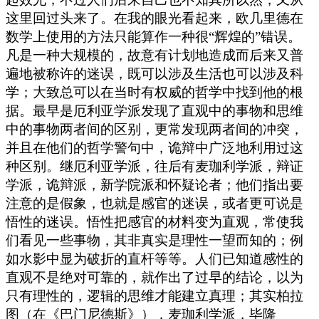
这里回过头来了。在我的眼光看起来，欧几里德在
数学上使用的方法只能算作一种很“辉煌的”错误。
凡是一种大规模的，故意有计划地造成而后来又普
遍地被称许的迷误，既可以涉及生活也可以涉及科
学；大致总可以在当时有权威的哲学中找到他的根
据。最早是厄利亚学派发现了直观中的事物和思维
中的事物两者间的区别，更常发现两者间的冲突，
并且在他们的哲学警句中，诡辩中广泛地利用过这
种区别。继厄利亚学派，往后有麦珈利学派，辩证
学派，诡辩派，新学院派和怀疑论者；他们指出要
注意的是假象，也就是感官的迷误，或者更可说是
悟性的迷误。悟性把感官的材料变为直观，常使我
们看见一些事物，其非真实是理性一望而知的；例
如水影中显为破折的直杆等等。人们已知道感性的
直观不是绝对可靠的，就作出了过早的结论，以为
只有理性的，逻辑的思维才能建立真理；其实柏拉
图（在《巴门尼德斯》），麦珈利学派，毕隆