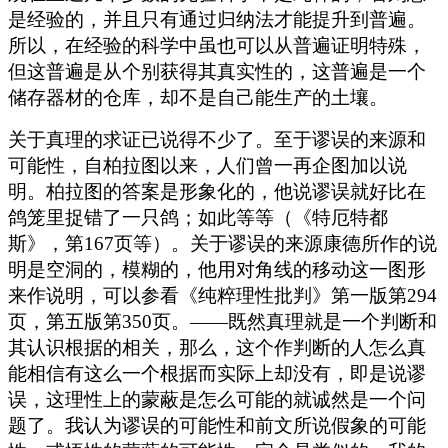
是经验的，并且只有通过归纳法才能提升到普遍。
所以，在经验的科学中虽也可以从普遍证明特殊，
但这普遍是从个别获得其真实性的，这普遍是一个
储存器材的仓库，却不是自己能生产的土壤。
关于真理的求证已说得不少了。至于谬误的来源和
可能性，自柏拉图以来，人们曾一再企图加以说
明。柏拉图的答案是形象化的，他说谬误就好比在
鸽笼里捉错了一只鸽；如此等等（《特厄特都
斯》，第167页等）。关于谬误的来源康德所作的说
明是空洞的，模糊的，他用对角线的移动这一图形
来作说明，可以参看《纯粹理性批判》第一版第294
页，第五版第350页。——既然真理就是一个判断和
其认识根据的相关，那么，这个作判断的人怎么真
能相信有这么一个根据而实际上却没有，即是说谬
误，这理性上的蒙蔽是怎么可能的就诚然是一个问
题了。我认为谬误的可能性和前文所说假象的可能