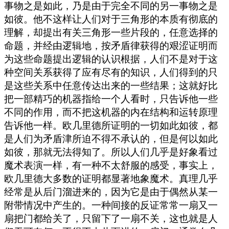
事物之是如此，乃是由于完全不同的另一事物之是
如彼。他不这样让人们对于三角形的本质有彻底的
理解，却提出有关三角形一些片段的，任意选择的
命题，并经由逻辑地，按矛盾律获得的艰涩证明而
为这些命题提出逻辑的认识根据，人们不是对于这
种空间关系获得了应有尽有的知识，人们得到的只
是这些关系中任意传达出来的一些结果；这就好比
把一部精巧的机器指给一个人看时，只告诉他一些
不同的作用，而不把这机器的内在结构和运转原理
告诉他一样。欧几里德所证明的一切如此如彼，都
是人们为矛盾津所迫不得不承认的，但是何以如此
如彼，那就无法得知了。所以人们几乎是好象看过
魔术表演一样，有一种不太舒服的感受，事实上，
欧几里德大多数的证明都显著地象魔术。真理几乎
经常是从后门溜进来的，因为它是由于偶然从某一
附带情况中产生的。一种间接的反证常常一扇又一
扇把门都给关了，只留下了一扇不关，这也就是人