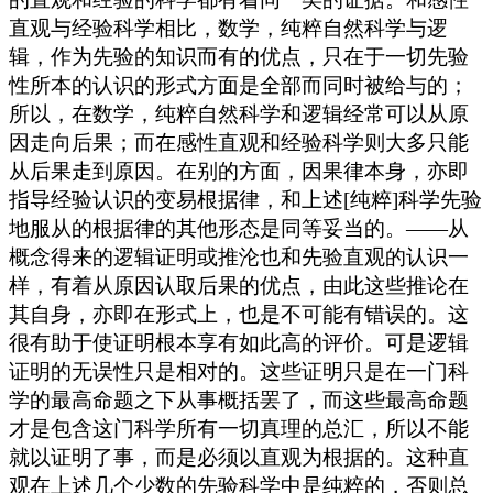
直观与经验科学相比，数学，纯粹自然科学与逻
辑，作为先验的知识而有的优点，只在于一切先验
性所本的认识的形式方面是全部而同时被给与的；
所以，在数学，纯粹自然科学和逻辑经常可以从原
因走向后果；而在感性直观和经验科学则大多只能
从后果走到原因。在别的方面，因果律本身，亦即
指导经验认识的变易根据律，和上述[纯粹]科学先验
地服从的根据律的其他形态是同等妥当的。——从
概念得来的逻辑证明或推沦也和先验直观的认识一
样，有着从原因认取后果的优点，由此这些推论在
其自身，亦即在形式上，也是不可能有错误的。这
很有助于使证明根本享有如此高的评价。可是逻辑
证明的无误性只是相对的。这些证明只是在一门科
学的最高命题之下从事概括罢了，而这些最高命题
才是包含这门科学所有一切真理的总汇，所以不能
就以证明了事，而是必须以直观为根据的。这种直
观在上述几个少数的先验科学中是纯粹的，否则总