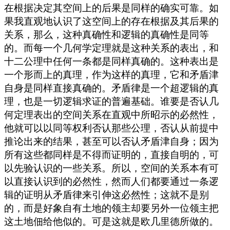
在根据决定其空间上的后果是同样的确实可靠。如
果我直观地认识了这空间上的存在根据及其后果的
关系，那么，这种真确性和逻辑的真确性是同等
的。而每一个几何学定理就是这种关系的表出，和
十二公理中任何一条都是同样真确的。这种表出是
一个形而上的真理，作为这样的真理，它和矛盾津
自身是同样直接真确的。矛盾律是一个超逻辑的真
理，也是一切逻辑求证的普遍基础。谁要是否认几
何定理表出的空间关系在直观中所昭示的必然性，
他就可以以同等权利否认那些公理，否认从前提中
推论出来的结果，甚至可以否认矛盾津自身；因为
所有这些都同样是不得而证明的，直接自明的，可
以先验认识的一些关系。所以，空间的关系本有可
以直接认识到的必然性，然而人们都要通过一条逻
辑的证明从矛盾律来引伸这必然性；这就不是别
的，而是好象自有土地的领主却要另外一位领主把
这土地佃给他似的。可是这就是欧几里德所做的。