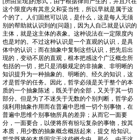
[所由呈现]的形式，由于根据律而产生的，并且只在
这个限度内有其意义和妥当性，所以早就是属于这
个的了。人们固然可以说，是什么，这是每人无须
别的帮助就认识到的[问题]，因为人自己就是认识的
主体，就是这主体的表象。这种说法在一定限度内
也是对的。不过这种认识是一个直观的认识，是具
体中的认识；而在抽象中复制这些认识，把先后出
现的，变动不居的直观，根本把感这个广泛概念所
包括的一切，把只是消极规定的非抽象、非明晰的
知识提升为一种抽象的、明晰的、经久的知识，这
才是哲学的任务。因此，哲学必须是关于整个的本
质的一个抽象陈述，既关于的全部，又关于其一切
部分。但是为了不迷失于无数的个别判断，哲学必
须利用抽象作用而在普遍中思维一切个别事物，在
普遍中思维个别事物所具的差异；从而它一面要
分，一面要合，以便将所有纷坛复杂的事物，按其
本质，用少数的抽象概念概括起来，提交 给知识。
哲学既将的本质固定于这些概念中，那么，由于这