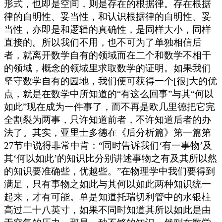
形式，也即是空间，则是存在的根据律。存在根据
律的自明性、妥当性，和认识根据律的自明性、妥
当性，亦即是和逻辑的真确性，是同样大小，同样
直接的。所以我们不用，也不可为了单独相信后
者，就离开数学自有的领域而在二个和数学不相干
的领域，概念的领域里求取数学的证明。如果我们
坚守数学自有的园地，我们便可获得一个[很]大的优
点，就是在数学中所知道的“有这么回事”与其“何以
如此”现在成为一件事了，而不再是欧几里德把它完
全割裂为两事，只许知道前者，不许知道后者的办
法了。其实，亚里士多德在《后分析篇》第一篇第
27节中说得非常中肯：“同时告诉我们‘有一事物’及
其‘何以如此’的知识比分别讲述事物之有及其所以然
的知识要准确些，优越些。”在物理学中我们要得到
满足，只有事物之如此与其何以如此两种知识统一
起来，才有可能。单是知道托瑞切利管中的水银柱
高过二十八英寸，如果不同时知道其所以如此是由