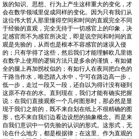
族的知识、思想、行为上产生这样重大的变化，才
会在数学领域里促成同样的变化。因为只有我们从
这位伟大哲人那里懂得空间和时间的直观完全不同
于经验的直观，完全无待于一切感官上的印象，决
定感官而不为感官所决定，即是说空间和时间的直
观是先验的，从而也是根本不容感官的迷误入侵
的；只有学得了这些，然后我们才能理解欧几里德
在数学上使用的逻辑方法只是多余的谨慎，有如健
全的腿上再加拐杖似的；有如行人在夜间把白色的
干路当作水，唯恐踏入水中，宁可在路边高一步，
低一步，走过一段又一段，还自以为得计没有碰到
这原不存在的水。直到现在，我们才能有确实把握
说：在我们直接观察一个几何图形时，那必然是显
现于我们之前的，既不来自划在纸上不很精确的图
形，也不来自我们边看边设想的抽象概念。而是来
自我们意识中一切先验的认识的形式。这形式，无
论在什么地方，都是根据律；在这里、作为直观的