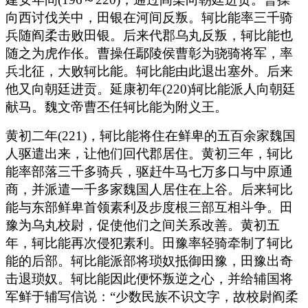
向西讨伐关中，田银在河间反叛。轲比能率三千骑
兵随阎柔击败田银。后来代郡乌丸反叛，轲比能也
随之为虎作伥。曹操任鄢陵侯曹彰为骁骑将军，率
兵北征，大败轲比能。轲比能由此退出塞外。后来
他又向朝廷进贡。延康初年(220)轲比能派人向朝廷
献马。魏文帝曹丕任轲比能为附义王。
黄初二年(221)，轲比能将住在鲜卑的五百余家魏国
人驱遣出来，让他们回代郡居住。黄初三年，轲比
能率部落三千多骑兵，驱赶牛马七万多口与中原通
商，并派遣一千多家魏国人居住在上谷。后来轲比
能与东部鲜卑首领素利及步度根三部互相斗争。田
豫为乌丸校尉，促使他们之间关系改善。黄初五
年，轲比能再次侵犯素利。田豫率轻骑牵制了轲比
能的后部。轲比能派部将琐奴抵御田豫，田豫出奇
击退琐奴。轲比能因此便怀叛逆之心，并给辅国将
军鲜于辅写信说：“少数民族不识文字，故校尉阎柔