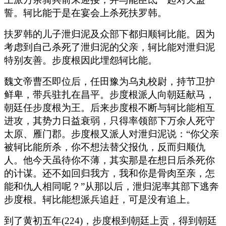
誓。轲比能于是在宴会上杀死扶罗韩。
扶罗韩的儿子泄归泥及众部下都归顺轲比能。因为
考虑到自己杀死了泄归泥的父亲，轲比能对泄归泥
特别友善。步度根因此埋怨轲比能。
魏文帝曹丕即位后，任田豫为乌丸校尉，持节卫护
鲜卑，带兵驻扎在昌平。步度根派人向朝廷献马，
朝廷任步度根为王。后来步度根不断与轲比能相互
进攻，其势力日益衰弱，只得率领部下万余人死守
太原、雁门郡。步度根又派人对泄归泥说：“你父亲
被轲比能所杀，你不想法替父报仇，反而归顺仇
人。他今天虽待你不薄，其实那是在想日后杀死你
的计谋。还不如回归我方，我和你是骨肉至亲，怎
能和仇人相同呢？”从那以后，泄归泥率其部下逃奔
步度根。轲比能想派兵追赶，可是没有追上。
到了黄初五年(224)，步度根到朝廷上贡，得到朝廷