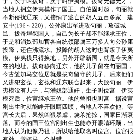
子，长子叫拔奇，次子叫伊夷模。拔奇无德无才，
当地人拥立伊夷模作了国王。自伯固时起，句丽就
不断侵扰辽东，又接纳了逃亡的胡人五百多家。建
安中(196～220)，公孙康出军进攻句丽，攻破城
邑。拔奇埋怨国人，自己为长子却不能继承王位，
于是和涓奴部加官各自统领部属三万多人向公孙康
投降，还住沸流水。投降的胡人这时也背叛了伊夷
模。伊夷模只得换地，另外开辟新国，就是今天所
在的地址。拔奇移向辽东，他的儿子留在句丽国，
今古雏加马交位居就是拔奇留守的儿子。后来他们
又进犯玄菟，玄菟和辽东联合起来，大败句丽。伊
夷模没有儿子，与灌奴部通奸，生子叫位宫。伊夷
模死后，位宫继承王位。他的曾祖也叫宫。据说宫
刚出生时就能睁开眼睛四顾，当地人不喜欢他。等
宫长大后，果然凶狠暴虐，烧杀抢掠，国家日渐衰
落。而今的国王位宫刚出生也能睁开眼睛环顾，当
地人认为他像乃祖，所以给他取名叫位宫。位宫很
有劲，善骑马，会射猎。