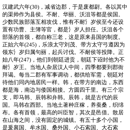
汉建武六年(30)，减省边郡，于是废都尉。各以其中
的渠帅作为县侯。不耐、华丽、沃沮等都是侯国。
少数民族部落互相攻伐，惟有不耐氵岁侯至今还设
置有功曹、主簿等官，都是氵岁人担任。沃沮各个
部落的首领，都自称三老，这是原来县国的制度。
正始六年(245)，乐浪太守刘茂、带方太守弓遵因为
领东氵岁归属句丽，起兵讨伐。不耐侯等投降。正
始八年(247)，他们到朝廷进贡，朝廷下诏封他为不
耐氵岁王。当地人杂居汉人中间，四季都要到郡衙
拜谒。每当二郡有军事调动，都供给军需，朝廷对
待他们同内地居民一样。韩，在带方的南边，东西
都是海，南边与倭国相接。方圆四千里。有三个宗
支，即马韩、辰韩和弁韩。辰韩，就是古代的辰
国。马韩在西部。当地土著种庄稼，养蚕桑，织绵
布。各有首领，最高的叫臣智，其次是邑借。散居
在山海之间，没有固定的城镇。有五十多个小国，
是爰襄国、牟水国、桑外国、小石索国、大石索