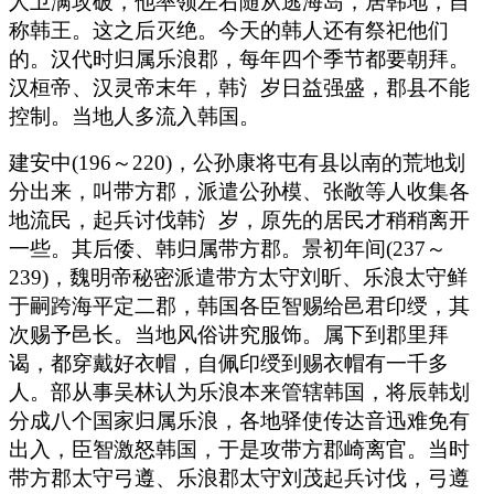
人卫满攻破，他率领左右随从逃海岛，居韩地，自
称韩王。这之后灭绝。今天的韩人还有祭祀他们
的。汉代时归属乐浪郡，每年四个季节都要朝拜。
汉桓帝、汉灵帝末年，韩氵岁日益强盛，郡县不能
控制。当地人多流入韩国。
建安中(196～220)，公孙康将屯有县以南的荒地划
分出来，叫带方郡，派遣公孙模、张敞等人收集各
地流民，起兵讨伐韩氵岁，原先的居民才稍稍离开
一些。其后倭、韩归属带方郡。景初年间(237～
239)，魏明帝秘密派遣带方太守刘昕、乐浪太守鲜
于嗣跨海平定二郡，韩国各臣智赐给邑君印绶，其
次赐予邑长。当地风俗讲究服饰。属下到郡里拜
谒，都穿戴好衣帽，自佩印绶到赐衣帽有一千多
人。部从事吴林认为乐浪本来管辖韩国，将辰韩划
分成八个国家归属乐浪，各地驿使传达音迅难免有
出入，臣智激怒韩国，于是攻带方郡崎离官。当时
带方郡太守弓遵、乐浪郡太守刘茂起兵讨伐，弓遵