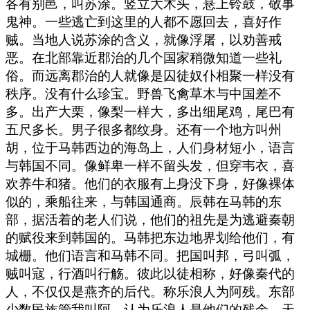
各有别邑，叫苏涂。竖立大木头，悬上铃鼓，敬事
鬼神。一些逃亡到这里的人都不愿回去，喜好作
贼。当地人说苏涂的含义，就像浮屠，以劝善戒
恶。在北部靠近郡治的几个国家稍微知道一些礼
俗。而远离郡治的人就像是囚徒奴仆相聚一样没有
秩序。没有什么珍宝。野兽飞禽草木与中国差不
多。出产大栗，像梨一样大，多出细尾鸡，尾巴有
五尺多长。男子很多都纹身。还有一个地方叫州
胡，位于马韩西边的海岛上，人们身材短小，语言
与韩国不同。像鲜卑一样不留头发，但穿韦衣，喜
欢养牛和猪。他们的衣服有上身没下身，好像裸体
似的，乘船往来，与韩国通商。辰韩在马韩的东
部，据活着的老人们说，他们的祖先是为逃避秦朝
的赋役来到韩国的。马韩把东边地界划给他们，有
城栅。他们语言和马韩不同。把国叫邦，弓叫弧，
贼叫寇，行酒叫行觞。彼此以徒相称，好像秦代的
人，不仅仅是燕齐的后代。称乐浪人为阿残。东部
少数民族管我叫阿，认为乐浪人是他们的残余。天