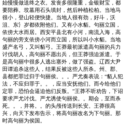
始慢慢做送终之衣。发丧多很隆重，金银财宝，都
要陪葬。坟墓用石头填封，然后种植松柏。当地马
很小，登山轻便快捷。当地人很有劲，好斗，沃
沮、东氵岁都依附他们。又有小水貊。句丽立国，
依傍大水而居。西安平县北有小河，南流入海，高
句丽的旁支依傍小河而立国，所以叫小水貊。当地
盛产名弓，又叫貊弓。王莽最初派遣高句丽的兵力
讨伐胡人，高句丽不愿出兵，但王莽强迫派遣。于
是高句丽中很多人逃出塞外，做了强盗。辽西大尹
田谭追杀这些人，结果反被这些人所杀。州、郡、
县都把罪过归于句丽侯。。。严尤奏表说：“貊人犯
法，不应归罪于。。，应当安抚他们。而今给他们
定罪，恐怕会逼迫他们反叛。”王莽不听劝告，下诏
要求严尤讨伐。严尤诱使句丽侯。。期会，至而杀
死。。，并将。。的头颅传送到长安。王莽很高
兴，向天下发布告示，将高句丽改名为下句丽。那
时高句丽为侯国。