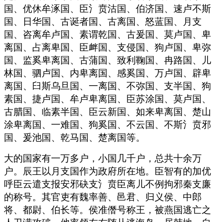
国、优休牟涿国、臣氵贲沽国、伯济国、速卢不斯
国、日华国、古诞者国、古离国、怒蓝国、月支
国、咨离牟卢国、素谓乾国、古爰国、莫卢国、卑
离国、占离卑国、臣衅国、支侵国、狗卢国、卑弥
国、监奚卑离国、古蒲国、致利鞠国、冉路国、儿
林国、驷卢国、内卑离国、感奚国、万卢国、辟卑
离国、臼斯乌旦国、一离国、不弥国、支半国、狗
素国、捷卢国、牟卢卑离国、臣苏涂国、莫卢国、
古腊国、临素半国、臣云新国、如来卑离国、楚山
涂卑离国、一难国、狗奚国、不云国、不斯氵贲邪
国、爰池国、乾马国、楚离国等。
大的国家有一万多户，小国几千户，总共十余万
户。辰王以月支国作为政府所在地。臣智有的加优
呼臣云遣支报安邪砄支氵贲臣离儿不例拘邪秦支廉
的称号。其官吏有魏率善、邑君、归义侯、中郎
将、都尉、伯长等。侯准僭号称王，被燕国逃亡之