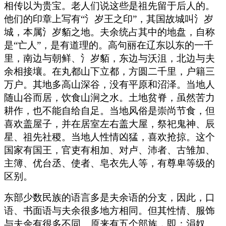
相传以为贵宝。老人们说这些是祖先留于后人的。
他们的印章上写有“氵岁王之印”，其国故城叫氵岁
城，本属氵岁貊之地。夫余统占其中的地盘，自称
是“亡人”，是有道理的。高句丽在辽东以东的一千
里，南边与朝鲜、氵岁貊，东边与沃沮，北边与夫
余相接壤。在丸都山下立都，方圆二千里，户籍三
万户。其地多高山深谷，没有平原和沼泽。当地人
随山谷而居，饮食山涧之水。土地贫脊，虽然苦力
耕作，也不能自给自足。当地风俗是崇尚节食，但
喜欢盖屋子，并在居室左右盖大屋，祭祀鬼神、辰
星、祖先社稷。当地人性情凶猛，喜欢抢掠。这个
国家有国王，官吏有相加、对卢、沛者、古雏加、
主簿、优台丞、使者、皂衣先人等，有尊卑等级的
区别。
东部少数民族的语言多是夫余语的分支，因此，口
语、书面语与夫余很多地方相同。但其性情、服饰
与夫余有很多不同。原来有五个部族，即：涓奴