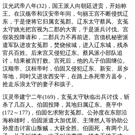
汉光武帝八年(32)，国王派人向朝廷进贡，开始称
王。在汉殇帝和汉安帝年间，句丽王宫不断侵扰辽
东，于是便将它归属玄菟郡。辽东太守蔡风、玄菟
太守姚光把宫视为二郡的大害，于是派兵讨伐。宫
假装投降请和，二郡兵力不再前进。宫借机秘密派
遣军队进攻玄菟郡，焚烧候城，进入辽东城，残杀
官兵百姓。后来宫又侵犯辽东。蔡风派小部队追
讨，结果被宫打败。宫死后，他的儿子伯固继位。
汉顺帝、汉桓帝时，伯固又侵犯辽东、新安、居乡
等地，同时又进攻西安平，在路上杀死带方县令，
抢走乐浪太守的妻子和孩子。
汉灵帝建宁二年(169)，玄菟太守耿临出兵讨伐，斩
杀了几百人。伯固投降，其地归属辽东。熹平中
(172～177)，伯固乞求附玄菟郡。公孙度在东部沿
海称雄时，伯固派遣大加优居、主簿然人等协助公
孙度击讨富山叛贼，大获全胜。伯固死，有两个儿