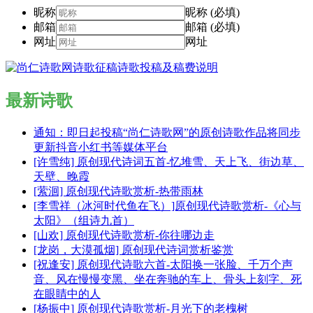
昵称
昵称 (必填)
邮箱
邮箱 (必填)
网址
网址
最新诗歌
通知：即日起投稿“尚仁诗歌网”的原创诗歌作品将同步
更新抖音小红书等媒体平台
[许雪纯] 原创现代诗词五首-忆堆雪、天上飞、街边草、
天壁、晚霞
[萦洄] 原创现代诗歌赏析-热带雨林
[李雪祥（冰河时代鱼在飞）]原创现代诗歌赏析-《心与
太阳》（组诗九首）
[山欢] 原创现代诗歌赏析-你往哪边走
[龙岗，大漠孤烟] 原创现代诗词赏析鉴赏
[祝逢安] 原创现代诗歌六首-太阳换一张脸、千万个声
音、风在慢慢变黑、坐在奔驰的车上、骨头上刻字、死
在眼睛中的人
[杨振中] 原创现代诗歌赏析-月光下的老槐树