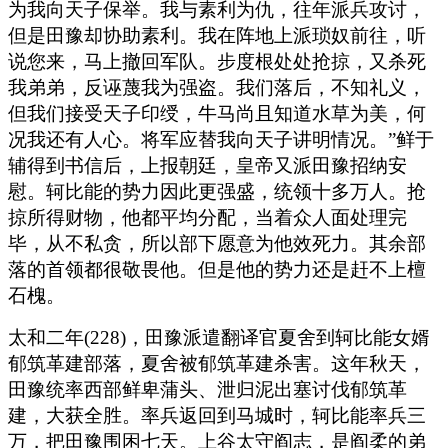
为我向天子保举。我与素利为仇，往年派兵攻讨，
但是田豫却协助素利。我在阵地上派琐奴前往，听
说您来，马上撤回军队。步度根处处抢掠，又杀死
我弟弟，反诬蔑我为强盗。我们落后，不知礼义，
但我们接受天子印绶，牛马尚且知道水草为美，何
况我还有人心。将军应替我向天子讲明情况。”鲜于
辅得到书信后，上报朝廷，皇帝又派田豫招纳安
慰。轲比能的势力因此更强盛，统领十多万人。抢
掠所得财物，他都平均分配，当着众人面处理完
毕，从不私贪，所以部下愿意为他效死力。其余部
落的首领都很敬畏他。但是他的势力还是赶不上檀
石槐。
太和二年(228)，田豫派遣翻译官夏舍到轲比能女婿
郁筑革建部落，夏舍被郁筑革建杀害。这年秋天，
田豫统率西部鲜卑蒲头、泄归泥出塞讨伐郁筑革
建，大获全胜。率兵返回到马城时，轲比能率兵三
万，把田豫围困七天。上谷太守阎志，是阎柔的弟