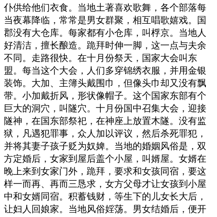
仆供给他们衣食。当地土著喜欢歌舞，各个部落每
当夜幕降临，常常是男女群聚，相互唱歌嬉戏。国
郡没有大仓库。每家都有小仓库，叫桴京。当地人
好清洁，擅长酿造。跪拜时伸一脚，这一点与夫余
不同。走路很快。在十月份祭天，国家大会叫东
盟。每当这个大会，人们多穿锦绣衣服，并用金银
装饰。大加、主簿头戴围巾，但像头巾却又没有飘
带。小加戴折风，形状像帽子。这个国家东部有个
巨大的洞穴，叫隧穴。十月份国中召集大会，迎接
隧神，在国东部祭祀，在神座上放置木隧。没有监
狱，凡遇犯罪事，众人加以评议，然后杀死罪犯，
并将其妻子孩子贬为奴婢。当地的婚姻风俗是，双
方定婚后，女家到屋后盖个小屋，叫婿屋。女婿在
晚上来到女家门外，跪拜，要求和女孩同宿，要这
样一而再、再而三恳求，女方父母才让女孩到小屋
中和女婿同宿。积蓄钱财，等生下的儿女长大后，
让妇人回娘家。当地风俗婬荡。男女结婚后，便开