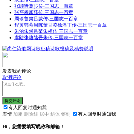
张顾诸葛步传-三国志一百章
张严程阚薛传-三国志一百章
周瑜鲁肃吕蒙传-三国志一百章
程黄韩蒋周陈董甘凌徐潘丁传-三国志一百章
朱治朱然吕范朱桓传-三国志一百章
虞陆张骆陆吾朱传-三国志一百章
发表我的评论
取消评论
提交评论
有人回复时通知我
表情
加粗
删除线
居中
斜体
签到
有人回复时通知我
Hi，您需要填写昵称和邮箱！