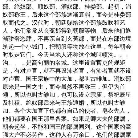
部、绝奴部、顺奴部、灌奴部、桂娄部。起初，涓
奴部称王，后来这个部族逐渐衰弱，而今是桂娄部
取而代之。汉代时，朝廷赐给这个部族鼓吹和艺
人，他们常常从玄菟郡得到朝服等物。后来他们逐
渐骄奢恣肆，不再亲自到玄菟郡，而是在东部边境
筑起一个小城门，把朝服等物放在这里，每年朝会
时取走它们。今天当地人还称这个城叫帻沟。。。
沟。。，是高句丽的名城。这里设置官吏的规矩
是，有对卢官，就不再设沛者官，有沛者官就不设
对卢官。国王宗族中的大加，都叫古雏加。涓奴部
原来是一国之主，而今虽然不再称王，但仍为首
领，所以也叫古雏加，也可以设立宗庙，祭祀辰星
及社稷。绝奴部后来与王族通婚，所以也叫古雏
加。各个大加官下也都有自己的使者、皂衣先人，
他们都要在国王那里备案。如果是卿大夫的部属，
朝会起坐，不能和国王的部属同列。这个国家的豪
强大户不必劳作，这种人有万余口，他们的部属家