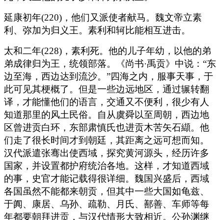
延康初年(220)，他们又派使者献马。魏文帝立素
利、弥加为归义王。素利和轲比能相互进击。
太和二年(228)，素利死。他的儿子年幼，以他的弟
弟成律归为王，统领部落。《尚书·禹贡》中说：“东
边至海，西边达到流沙。”四海之内，服事天事，于
此可见其梗概了。但是一些边远地区，通过辗转翻
译，才能懂他们的语言，交通又不便利，很少有人
知道那里的风土民俗。自从虞舜以至周朝，西边地
区曾进贡白环，东部肃慎氏也进贡木苦矢石纈。他
们走了很长时间才到朝廷，其距离之远可想而知。
汉代派遣张骞出使西域，探究黄河源头，经历许多
国家，并设置都护府统治各地。这样，才知道西域
的事，史官才能记载得很详细。魏国兴盛后，西域
各国虽然不能都来朝贡，但其中一些大国如龟兹、
于阗、康居、乌孙、疏勒、月氏、鄯善、车师等每
年都要朝拜进贡，与汉代情形大致相近。公孙渊继