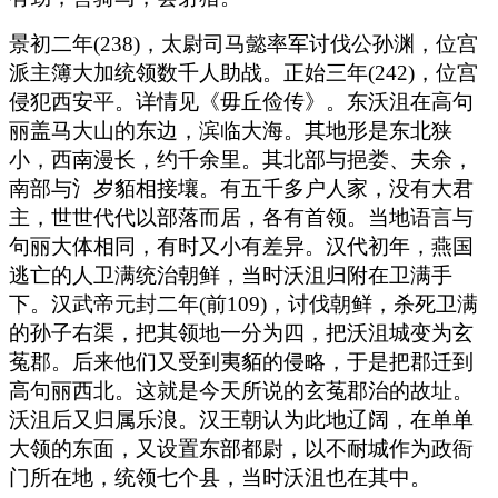
景初二年(238)，太尉司马懿率军讨伐公孙渊，位宫
派主簿大加统领数千人助战。正始三年(242)，位宫
侵犯西安平。详情见《毋丘俭传》。东沃沮在高句
丽盖马大山的东边，滨临大海。其地形是东北狭
小，西南漫长，约千余里。其北部与挹娄、夫余，
南部与氵岁貊相接壤。有五千多户人家，没有大君
主，世世代代以部落而居，各有首领。当地语言与
句丽大体相同，有时又小有差异。汉代初年，燕国
逃亡的人卫满统治朝鲜，当时沃沮归附在卫满手
下。汉武帝元封二年(前109)，讨伐朝鲜，杀死卫满
的孙子右渠，把其领地一分为四，把沃沮城变为玄
菟郡。后来他们又受到夷貊的侵略，于是把郡迁到
高句丽西北。这就是今天所说的玄菟郡治的故址。
沃沮后又归属乐浪。汉王朝认为此地辽阔，在单单
大领的东面，又设置东部都尉，以不耐城作为政衙
门所在地，统领七个县，当时沃沮也在其中。