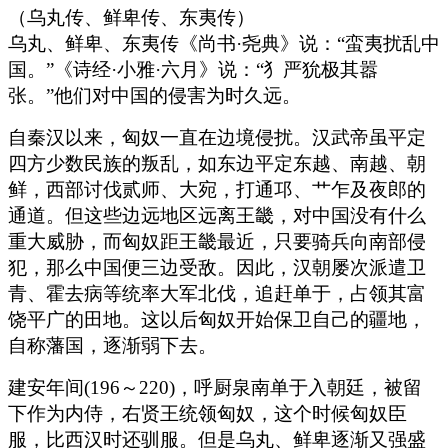
（乌丸传、鲜卑传、东夷传）
乌丸、鲜卑、东夷传《尚书·尧典》说：“蛮夷扰乱中
国。”《诗经·小雅·六月》说：“犭严狁极其嚣
张。”他们对中国的侵害为时久远。
自秦汉以来，匈奴一直在边境侵扰。汉武帝虽平定
四方少数民族的叛乱，如东边平定东越、南越、朝
鲜，西部讨伐贰师、大宛，打通邛、艹乍及夜郎的
通道。但这些边远地区远离王畿，对中国没有什么
重大威胁，而匈奴距王畿最近，只要骑兵向南部侵
犯，那么中国便三边受敌。因此，汉朝屡次派遣卫
青、霍去病等统率大军北伐，追赶单于，占领其富
饶平广的田地。这以后匈奴开始保卫自己的疆地，
自称藩国，逐渐弱下去。
建安年间(196～220)，呼厨泉南单于入朝廷，被留
下作为内侍，右贤王统领匈奴，这个时候匈奴臣
服，比西汉时还驯服。但是乌丸、鲜卑逐渐又强盛