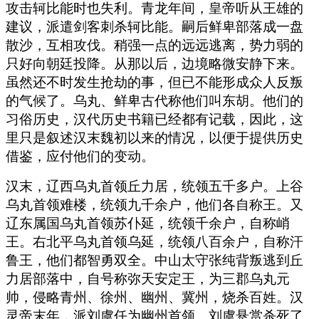
攻击轲比能时也失利。青龙年间，皇帝听从王雄的
建议，派遣剑客刺杀轲比能。嗣后鲜卑部落成一盘
散沙，互相攻伐。稍强一点的远远逃离，势力弱的
只好向朝廷投降。从那以后，边境略微安静下来。
虽然还不时发生抢劫的事，但已不能形成众人反叛
的气候了。乌丸、鲜卑古代称他们叫东胡。他们的
习俗历史，汉代历史书籍已经都有记载，因此，这
里只是叙述汉末魏初以来的情况，以便于提供历史
借鉴，应付他们的变动。
汉末，辽西乌丸首领丘力居，统领五千多户。上谷
乌丸首领难楼，统领九千余户，他们各自称王。又
辽东属国乌丸首领苏仆延，统领千余户，自称峭
王。右北平乌丸首领乌延，统领八百余户，自称汗
鲁王，他们都智勇双全。中山太守张纯背叛逃到丘
力居部落中，自号称弥天安定王，为三郡乌丸元
帅，侵略青州、徐州、幽州、冀州，烧杀百姓。汉
灵帝末年，派刘虞任为幽州首领。刘虞悬赏杀死了