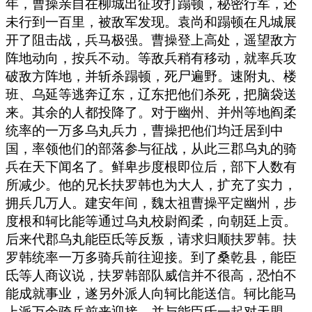
年，曹操亲自在柳城出征攻打蹋顿，秘密行军，还
未行到一百里，被敌军发现。袁尚和蹋顿在凡城展
开了阻击战，兵马极强。曹操登上高处，遥望敌方
阵地动向，按兵不动。等敌兵稍有移动，就率兵攻
破敌方阵地，并斩杀蹋顿，死尸遍野。速附丸、楼
班、乌延等逃奔辽东，辽东把他们杀死，把脑袋送
来。其余的人都投降了。对于幽州、并州等地阎柔
统率的一万多乌丸兵力，曹操把他们均迁居到中
国，率领他们的部落参与征战，从此三郡乌丸的骑
兵在天下闻名了。鲜卑步度根即位后，部下人数有
所减少。他的兄长扶罗韩也为大人，扩充了实力，
拥兵几万人。建安年间，魏太祖曹操平定幽州，步
度根和轲比能等通过乌丸校尉阎柔，向朝廷上贡。
后来代郡乌丸能臣氐等反叛，请求归顺扶罗韩。扶
罗韩统率一万多骑兵前往迎接。到了桑乾县，能臣
氐等人商议说，扶罗韩部队威信并不很高，恐怕不
能成就事业，遂另外派人向轲比能送信。轲比能马
上派万余骑兵前来迎接，并与能臣氐一起对天盟