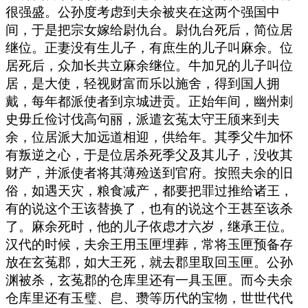
很强盛。公孙度考虑到夫余被夹在这两个强国中
间，于是把宗女嫁给尉仇台。尉仇台死后，简位居
继位。正妻没有生儿子，有庶生的儿子叫麻余。位
居死后，众加长共立麻余继位。牛加兄的儿子叫位
居，是大使，轻视财富而乐以施舍，得到国人拥
戴，每年都派使者到京城进贡。正始年间，幽州刺
史毋丘俭讨伐高句丽，派遣玄菟太守王颀来到夫
余，位居派大加远道相迎，供给年。其季父牛加怀
有叛逆之心，于是位居杀死季父及其儿子，没收其
财产，并派使者将其薄殓送到官府。按照夫余的旧
俗，如遇天灾，粮食减产，都要把罪过推给诸王，
有的说这个王该替换了，也有的说这个王甚至该杀
了。麻余死时，他的儿子依虑才六岁，继承王位。
汉代的时候，夫余王用玉匣埋葬，常将玉匣预备存
放在玄菟郡，如大王死，就去郡里取回玉匣。公孙
渊被杀，玄菟郡的仓库里还有一具玉匣。而今夫余
仓库里还有玉璧、皀、瓒等历代的宝物，世世代代