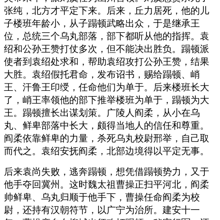
张纯，北方才平定下来。后来，丘力居死，他的儿
子楼班年龄小，从子蹋顿武略出众，于是继承王
位，总统三个乌丸部落，部下都听从他的指挥。袁
绍和公孙王赞打仗多次，但不能决出胜负。蹋顿派
使者到袁绍处求和，帮助袁绍攻打公孙王赞，结果
大胜。袁绍假托君命，发布诏书，赐给蹋顿、峭
王、汗鲁王印绶，任命他们为单于。后来楼班长大
了，峭王率领他的部下推举楼班为单于，蹋顿为大
王。蹋顿擅长出谋划策。广陵人阎柔，从小在乌
丸、鲜卑部落中长大，颇得当地人的信任和尊重。
阎柔依靠鲜卑的力量，杀死乌丸校尉邢举，自己取
而代之。袁绍安抚阎柔，北部边境得以平定无事。
后来袁尚失败，逃奔蹋顿，想凭借蹋顿势力，又于
他手夺回冀州。这时魏太祖曹操正扫平河北，阎柔
帅鲜卑、乌丸归顺于他手下，曹操任命阎柔为校
尉，还持有汉朝符节，以广宁为治所。建安十一