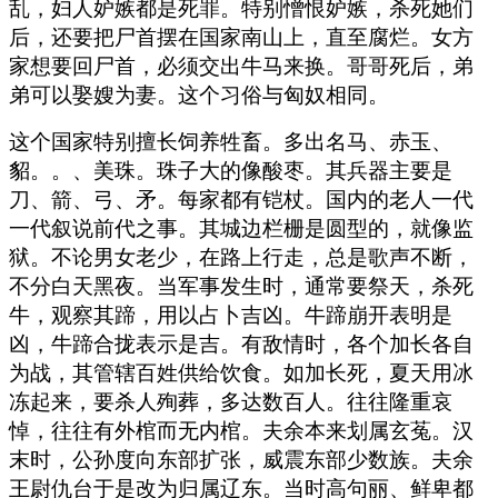
乱，妇人妒嫉都是死罪。特别憎恨妒嫉，杀死她们
后，还要把尸首摆在国家南山上，直至腐烂。女方
家想要回尸首，必须交出牛马来换。哥哥死后，弟
弟可以娶嫂为妻。这个习俗与匈奴相同。
这个国家特别擅长饲养牲畜。多出名马、赤玉、
貂。。、美珠。珠子大的像酸枣。其兵器主要是
刀、箭、弓、矛。每家都有铠杖。国内的老人一代
一代叙说前代之事。其城边栏栅是圆型的，就像监
狱。不论男女老少，在路上行走，总是歌声不断，
不分白天黑夜。当军事发生时，通常要祭天，杀死
牛，观察其蹄，用以占卜吉凶。牛蹄崩开表明是
凶，牛蹄合拢表示是吉。有敌情时，各个加长各自
为战，其管辖百姓供给饮食。如加长死，夏天用冰
冻起来，要杀人殉葬，多达数百人。往往隆重哀
悼，往往有外棺而无内棺。夫余本来划属玄菟。汉
末时，公孙度向东部扩张，威震东部少数族。夫余
王尉仇台于是改为归属辽东。当时高句丽、鲜卑都