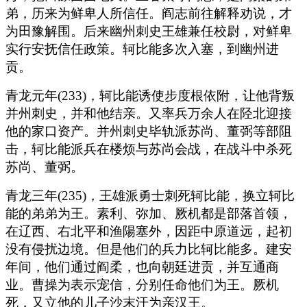
弟，历来为鲜卑人所信任。阎志前往解释劝说，才
为田豫解围。后来幽州刺史王雄兼任校尉，对鲜卑
实行安抚信任政策。轲比能多次入塞，到幽州进
贡。
青龙元年(233)，轲比能诱使步度根依附，让他背叛
并州刺史，并和他结亲。又率兵万余人在陉北迎接
他的家口资产。并州刺史毕轨派苏尚、董弼等部阻
击，轲比能派兵在楼烦与苏尚会战，在战斗中杀死
苏尚、董弼。
青龙三年(235)，王雄派勇士刺死轲比能，换立轲比
能的弟弟为王。素利、弥加、厥机都是部落首领，
在辽西、右北平和渔陽塞外，因距中原道远，起初
没有侵扰边境。但是他们的兵力比轲比能多。建安
年间，他们通过阎柔，也向朝廷进贡，并互通商
业。曹操为表示宠信，分别任命他们为王。厥机
死，又立他的儿子沙末汗为亲汉王。