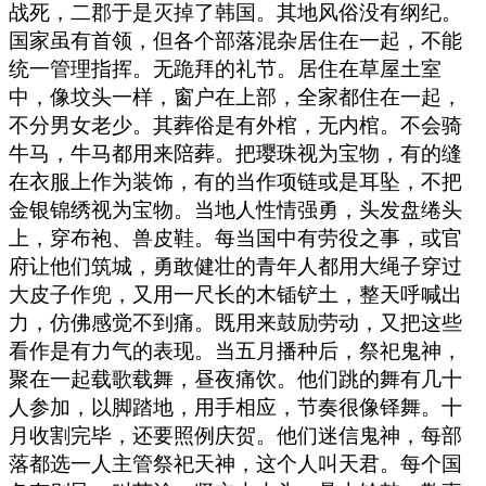
战死，二郡于是灭掉了韩国。其地风俗没有纲纪。
国家虽有首领，但各个部落混杂居住在一起，不能
统一管理指挥。无跪拜的礼节。居住在草屋土室
中，像坟头一样，窗户在上部，全家都住在一起，
不分男女老少。其葬俗是有外棺，无内棺。不会骑
牛马，牛马都用来陪葬。把璎珠视为宝物，有的缝
在衣服上作为装饰，有的当作项链或是耳坠，不把
金银锦绣视为宝物。当地人性情强勇，头发盘绻头
上，穿布袍、兽皮鞋。每当国中有劳役之事，或官
府让他们筑城，勇敢健壮的青年人都用大绳子穿过
大皮子作兜，又用一尺长的木锸铲土，整天呼喊出
力，仿佛感觉不到痛。既用来鼓励劳动，又把这些
看作是有力气的表现。当五月播种后，祭祀鬼神，
聚在一起载歌载舞，昼夜痛饮。他们跳的舞有几十
人参加，以脚踏地，用手相应，节奏很像铎舞。十
月收割完毕，还要照例庆贺。他们迷信鬼神，每部
落都选一人主管祭祀天神，这个人叫天君。每个国