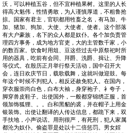
沃，可以种植五谷，但不宜种植果树。这里的人长
得高大魁伟，性情勇敢，为人谨慎厚道，不粗鲁抢
掠。国家有君主，官职都用牲畜之名，有马加、牛
加、猪加、狗加、大使、大使者、使者。这个部落
有大户豪族，名下的众人都是奴仆。各个加负责管
理四方事务，成为地方官吏，大的主管数千家，小
的数百家。饮食时用俎、豆这些过去中原祭祀时所
用的器具，吃前有会同、拜爵、洗爵、揖让、升降
等仪式。在殷历正月举行祭天活动，国中召开大
会，连日欢庆节日，载歌载舞，这就叫做迎鼓。每
年这个时候不判犯人，相反还赦免犯人。在国内，
穿衣服崇尚白色，白布大袖，身穿袍子、衤夸子，
脚穿兽皮鞋子。出使国外，一般都穿锦绣正服，首
领加饰狐狸、。。白和黑貂的裘，并在帽子上用金
银装饰。出使让翻译的人传达信息，都跪下来，双
手扶地，小声说话。用刑很严，有死刑，犯人家属
都沦为奴仆。偷盗罪是处以十二倍惩罚。男女婬