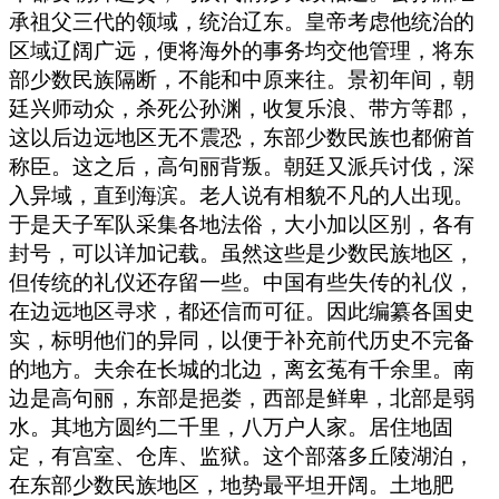
承祖父三代的领域，统治辽东。皇帝考虑他统治的
区域辽阔广远，便将海外的事务均交他管理，将东
部少数民族隔断，不能和中原来往。景初年间，朝
廷兴师动众，杀死公孙渊，收复乐浪、带方等郡，
这以后边远地区无不震恐，东部少数民族也都俯首
称臣。这之后，高句丽背叛。朝廷又派兵讨伐，深
入异域，直到海滨。老人说有相貌不凡的人出现。
于是天子军队采集各地法俗，大小加以区别，各有
封号，可以详加记载。虽然这些是少数民族地区，
但传统的礼仪还存留一些。中国有些失传的礼仪，
在边远地区寻求，都还信而可征。因此编纂各国史
实，标明他们的异同，以便于补充前代历史不完备
的地方。夫余在长城的北边，离玄菟有千余里。南
边是高句丽，东部是挹娄，西部是鲜卑，北部是弱
水。其地方圆约二千里，八万户人家。居住地固
定，有宫室、仓库、监狱。这个部落多丘陵湖泊，
在东部少数民族地区，地势最平坦开阔。土地肥