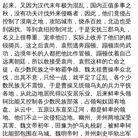
起来。又因为汉代末年极为混乱，国内正值多事之
秋，没有功夫讨伐外来侵略者，因此，他们竟侵占
控制了漠南之地，攻陷城市，烧杀百姓，北边也受
到困扰。等到袁绍控制河北，于是安抚三郡乌丸，
名义上很尊重、宠幸他们，实际上收并了他们的精
锐骑兵。这之后袁尚、袁熙逃奔蹋顿。蹋顿崇尚武
功，边境年长的人都把他比作冒顿。蹋顿仗着自己
远离朝廷，所以敢接受袁尚、袁熙这样的亡命之
徒，在少数民族之中称霸争雄。魏太祖曹操率众北
伐，出其不意，只经一战，就平定了辽乱，各个少
数民族无不震惊。于是曹操又统领乌丸的兵力平抚
各地，从此边地居民得以安居乐业。后来鲜卑头领
轲比能又控制各少数民族部落，占领匈奴固有地
盘。从云中、五原以东直至辽河，都是鲜卑的领
地。他们不止一次侵犯边地。幽州、并州两地深受
其害。魏文帝初年，田豫为护乌丸校尉，被鲜卑轲
比能部包围在马城。魏明帝时，并州刺史毕轨出军