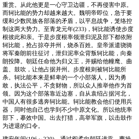
重赏。从此他更是一心守卫边疆，不再侵害中原。
而轲比能的势力却越来越大。魏明帝即位，急于要
缓和少数民族各部落的矛盾，以平息战争，笼络控
制这两大势力。至青龙元年(233)，轲比能诱使步度
根彼此和亲。于是步度根率领泄归泥及部下都依附
轲比能，抢占掠夺并州，烧杀百姓。皇帝派遣骁骑
将军秦朗前往征讨，泄归泥率众背叛轲比能，向秦
朗投降。朝廷任命他为归义王，并赐给他幢麾、曲
盖、鼓吹，让他占据并州。步度根则被轲比能所
杀。轲比能本来是鲜卑的一个小部落人，因为勇
敢，执法公平，不贪财物，所以众人推举他作为首
领。因为这个部落靠近边塞，自从袁绍占据河北，
中国人有很多逃奔轲比能。轲比能教会他们使用兵
器，同时他自己也学到不少中原文化。所以他统率
部下，摹效中国。出去打猎，高举军旗，以击鼓作
为进退的口令。
建安年间(196～220)，通过阎柔向朝廷进贡。曹操