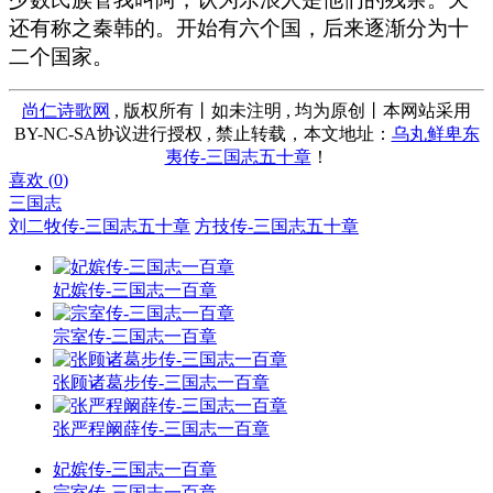
还有称之秦韩的。开始有六个国，后来逐渐分为十
二个国家。
尚仁诗歌网
, 版权所有丨如未注明 , 均为原创丨本网站采用
BY-NC-SA协议进行授权 , 禁止转载，本文地址：
乌丸鲜卑东
夷传-三国志五十章
！
喜欢 (
0
)
三国志
刘二牧传-三国志五十章
方技传-三国志五十章
妃嫔传-三国志一百章
宗室传-三国志一百章
张顾诸葛步传-三国志一百章
张严程阚薛传-三国志一百章
妃嫔传-三国志一百章
宗室传-三国志一百章