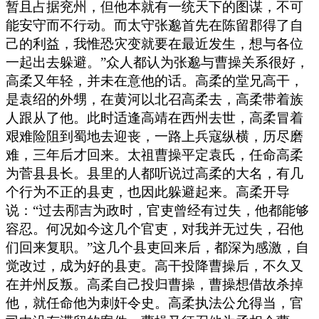
暂且占据兖州，但他本就有一统天下的图谋，不可
能安守而不行动。而太守张邈首先在陈留郡得了自
己的利益，我惟恐灾变就要在最近发生，想与各位
一起出去躲避。”众人都认为张邈与曹操关系很好，
高柔又年轻，并未在意他的话。高柔的堂兄高干，
是袁绍的外甥，在黄河以北召高柔去，高柔带着族
人跟从了他。此时适逢高靖在西州去世，高柔冒着
艰难险阻到蜀地去迎丧，一路上兵寇纵横，历尽磨
难，三年后才回来。太祖曹操平定袁氏，任命高柔
为菅县县长。县里的人都听说过高柔的大名，有几
个行为不正的县吏，也因此躲避起来。高柔开导
说：“过去邴吉为政时，官吏曾经有过失，他都能够
容忍。何况如今这几个官吏，对我并无过失，召他
们回来复职。”这几个县吏回来后，都深为感激，自
觉改过，成为好的县吏。高干投降曹操后，不久又
在并州反叛。高柔自己投归曹操，曹操想借故杀掉
他，就任命他为刺奸令史。高柔执法公允得当，官