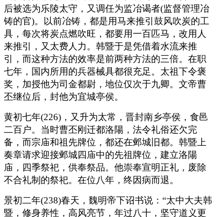
后被选为乐陵太守，又调任为监冶谒者(监督管理冶
铸的官)。以前冶铸，都是用马来推引鼓风吹炭的工
具，每次将炭点燃吹旺，都要用一百匹马，改用人
来推引，又太费人力。韩暨于是凭借着水流来推
引，而这种方法的效率是前两种方法的三倍。在职
七年，国内所用的兵器械具都很充足。太祖下令褒
奖，加授他为司金都尉，地位仅次于九卿。文帝曹
丕继位后，封他为宜城亭侯。
黄初七年(226)，又升为太常，晋封南乡亭侯，食邑
二百户。当时曹丕刚迁都洛陽，法令礼俗还欠完
备，而宗庙和祖先牌位，都还在邺城旧都。韩暨上
奏章请求迎接邺城四庙中的先祖牌位，建立洛陽
庙，四季祭祀，供奉祭品。他崇奉宣明正礼，废除
不合礼制的祭祀。在位八年，终因病而退。
景初二年(238)春天，魏明帝下诏书说：“太中大夫韩
暨，修身养性，高风亮节，年过八十，坚守道义更