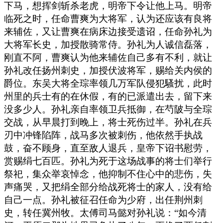
下马，想挥剑斩杀老虎，明帝下令让他上马。明帝
临死之时，任命曹爽为大将军，认为还应该有良将
来辅佐，又让曹爽在病床边接受遗诏，任命孙礼为
大将军长史，加授散骑常侍。孙礼为人诚信磊落，
刚直不阿，曹爽认为他来辅佐自己多有不利，就让
孙礼改任扬州刺史，加授伏波将军，赐给关内侯的
爵位。东吴大将全琮率领几万军队侵犯騷扰，此时
州里的兵士有的在休假，有的已派遣出去，留下来
没多少人。孙礼亲自率领卫兵抵御，在芍陂与全琮
交战，从早晨打到晚上，将士死伤过半。孙礼在兵
刃中冲锋陷阵，战马多次被刺伤，他依然手执战
鼓，奋不顾身，直至敌人退兵，皇帝下诏书慰劳，
赏赐绢七百匹。孙礼为死于这场战事的将士们举行
祭祀，集众举哀悼念，他抑制不住心中的悲伤，失
声痛哭，又把绢全部分给战死将士的家人，没有给
自己一点。孙礼被征召任命为少府，出任荆州刺
史，转任冀州牧。太傅司马懿对孙礼说：“如今清