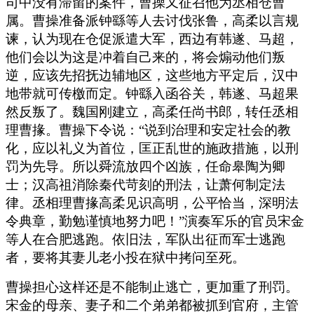
司中没有滞留的案件，曹操又征召他为丞相仓曹
属。曹操准备派钟繇等人去讨伐张鲁，高柔以言规
谏，认为现在仓促派遣大军，西边有韩遂、马超，
他们会以为这是冲着自己来的，将会煽动他们叛
逆，应该先招抚边辅地区，这些地方平定后，汉中
地带就可传檄而定。钟繇入函谷关，韩遂、马超果
然反叛了。魏国刚建立，高柔任尚书郎，转任丞相
理曹掾。曹操下令说：“说到治理和安定社会的教
化，应以礼义为首位，匡正乱世的施政措施，以刑
罚为先导。所以舜流放四个凶族，任命皋陶为卿
士；汉高祖消除秦代苛刻的刑法，让萧何制定法
律。丞相理曹掾高柔见识高明，公平恰当，深明法
令典章，勤勉谨慎地努力吧！”演奏军乐的官员宋金
等人在合肥逃跑。依旧法，军队出征而军士逃跑
者，要将其妻儿老小投在狱中拷问至死。
曹操担心这样还是不能制止逃亡，更加重了刑罚。
宋金的母亲、妻子和二个弟弟都被抓到官府，主管