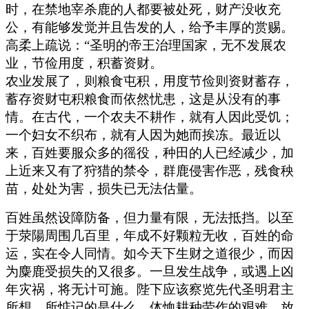
时，在禁地宰杀鹿的人都要被处死，财产没收充
公，有能够发觉并且告发的人，给予丰厚的赏赐。
高柔上疏说：“圣明的帝王治理国家，无不发展农
业，节俭用度，积蓄资财。
农业发展了，则粮食屯积，用度节俭则资财蓄存，
蓄存资财屯积粮食而依然忧患，这是从没有的事
情。在古代，一个农夫不耕作，就有人因此受饥；
一个妇女不织布，就有人因为她而挨冻。最近以
来，百姓要服众多的徭役，种田的人已经减少，加
上近来又有了狩猎的禁令，群鹿侵害作恶，残食秧
苗，处处为害，损失已无法估量。
百姓虽然设障防备，但力量有限，无法抵挡。以至
于荥陽周围几百里，年成不好颗粒无收，百姓的命
运，实在令人同情。如今天下生财之道很少，而因
为麋鹿受损失的又很多。一旦发生战争，或遇上凶
年灾祸，将无计可施。陛下应该察览先代圣明君主
所想、所惦记的是什么，体恤耕种劳作的艰难，放