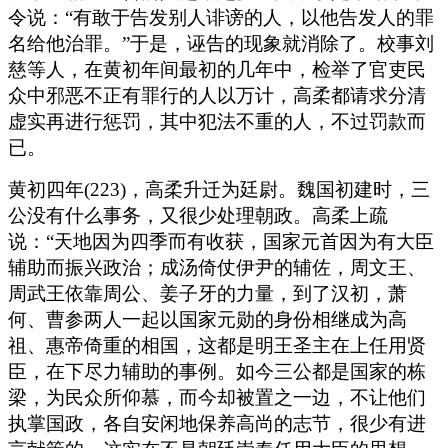
令说：“有敢于告发别人诽谤的人，以他告发人的罪
名给他治罪。”于是，诬告的现象就消除了。校事刘
慈等人，在黄初年间最初的几年中，检举了官吏民
众中邪恶不正有罪行的人以万计，高柔都请求分清
虚实再进行惩罚，其中犯法不重的人，不过罚款而
已。
黄初四年(223)，高柔升迁为廷尉。魏国初建时，三
公没有什么事务，又很少处理朝政。高柔上疏
说：“天地因为四季而有收获，国家元首因为有大臣
辅助而振兴政治；成汤倚仗伊尹的辅佐，周文王、
周武王依靠周公、姜子牙的力量，到了汉初，萧
何、曹参两人一起以国家元勋的身份相继成为高
祖、惠帝倚重的相国，这都是明王圣主在上任用贤
臣，在下尽力辅助的事例。如今三公都是国家的栋
梁，为民众所仰慕，而今却被置之一边，不让他们
执掌国政，各自安闲地保养高尚的志节，很少有进