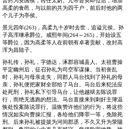
晋封为安国侯，转任太尉。元帝曹奂即位后，增加
高柔的食邑，与以前的共为四千户，前后封他的两
个儿子为亭侯。
景元四年(263)，高柔九十岁时去世，追谥元侯。孙
子高浑继承爵位。咸熙年间(264～265)，开始设五
等爵位，因为高柔等人在前朝有卓著贡献，改封高
浑为昌陆子。
孙礼传，孙礼，字德达，涿郡容城县人。太祖曹操
平定幽州后，征召孙礼为司空军谋掾。当初丧乱
时，孙礼与母亲走失，同郡人马台找到了孙礼的母
亲，孙礼便把家财全部给了马台。马台后来犯法应
处死刑，孙礼私下引导马台，让他越狱去陈说罪
行，而绝无逃跑的想法。马台直接来到刺奸主簿温
恢处投案陈说罪行。温恢赞许他们的行为，将这些
情况如实向曹操汇报，各给他们降罪一等，免除死
刑。后来孙礼被提拔为河间郡丞，不久又升为荥陽