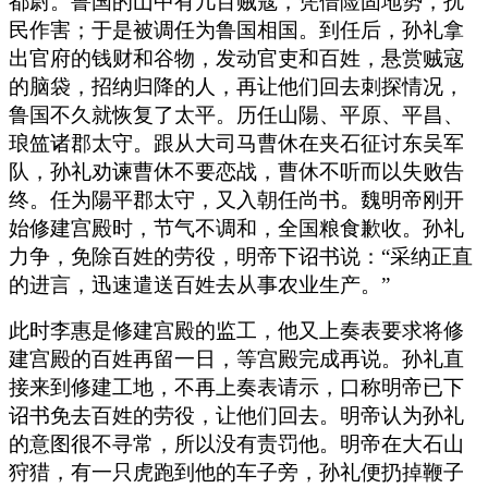
都尉。鲁国的山中有几百贼寇，凭借险固地势，扰
民作害；于是被调任为鲁国相国。到任后，孙礼拿
出官府的钱财和谷物，发动官吏和百姓，悬赏贼寇
的脑袋，招纳归降的人，再让他们回去刺探情况，
鲁国不久就恢复了太平。历任山陽、平原、平昌、
琅笽诸郡太守。跟从大司马曹休在夹石征讨东吴军
队，孙礼劝谏曹休不要恋战，曹休不听而以失败告
终。任为陽平郡太守，又入朝任尚书。魏明帝刚开
始修建宫殿时，节气不调和，全国粮食歉收。孙礼
力争，免除百姓的劳役，明帝下诏书说：“采纳正直
的进言，迅速遣送百姓去从事农业生产。”
此时李惠是修建宫殿的监工，他又上奏表要求将修
建宫殿的百姓再留一日，等宫殿完成再说。孙礼直
接来到修建工地，不再上奏表请示，口称明帝已下
诏书免去百姓的劳役，让他们回去。明帝认为孙礼
的意图很不寻常，所以没有责罚他。明帝在大石山
狩猎，有一只虎跑到他的车子旁，孙礼便扔掉鞭子