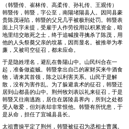
（韩暨传、崔林传、高柔传、孙礼传、王观传）
韩暨传，韩暨，字公至，南陽堵陽县人。因同县豪
贵陈茂诬陷，韩暨的父兄几乎被极刑处罚。韩暨表
面上只字未提，受雇于人作劳役用以积累资金，暗
地里结交敢死之士，终于追喊搜寻擒杀了陈茂，用
他的人头祭奠父亲的坟墓，因而显名。被推举为孝
廉，又被司空征召，都未应命。
于是隐姓埋名，避乱在鲁陽山中。山民纠合在一
起，准备做盗贼。韩暨拿出自己的家财买来牛酒食
物，请来其首领，陈之以利害关系。山民于是解
散，没有为害作乱。为了躲避袁术的征召，韩暨迁
居到山都县的山中。荆州牧刘表以礼来征召，于是
韩暨又往南逃跑，居住在孱陵县界内，所到之处都
受人敬爱，但刘表却非常恨他。韩暨有所忧患，于
是从命，担任了宜城县县长。
太祖曹操平定了荆州，韩暨被征召为丞相士曹属。