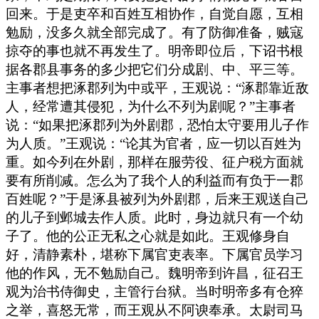
回来。于是吏卒和百姓互相协作，自觉自愿，互相
勉励，没多久就全部完成了。有了防御准备，贼寇
掠夺的事也就不再发生了。明帝即位后，下诏书根
据各郡县事务的多少把它们分成剧、中、平三等。
主事者想把涿郡列为中或平，王观说：“涿郡靠近敌
人，经常遭其侵犯，为什么不列为剧呢？”主事者
说：“如果把涿郡列为外剧郡，恐怕太守要用儿子作
为人质。”王观说：“论其为官者，应一切以百姓为
重。如今列在外剧，那样在服劳役、征户税方面就
要有所削减。怎么为了我个人的利益而有负于一郡
百姓呢？”于是涿县被列为外剧郡，后来王观送自己
的儿子到邺城去作人质。此时，身边就只有一个幼
子了。他的公正无私之心就是如此。王观修身自
好，清静素朴，堪称下属官吏表率。下属官员学习
他的作风，无不勉励自己。魏明帝到许昌，征召王
观为治书侍御史，主管行台狱。当时明帝多有仓猝
之举，喜怒无常，而王观从不阿谀奉承。太尉司马