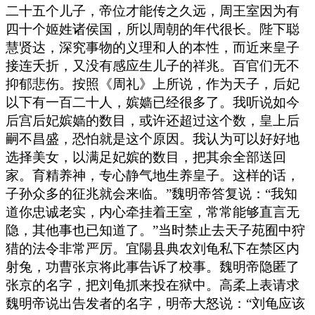
二十五个儿子，帝位才能传之久远，周王室因为有
四十个姬姓诸侯国，所以周朝的年代很长。陛下聪
慧贤达，深究事物的义理和人的本性，而近来皇子
接连夭折，又没有感应生儿子的祥兆。百官们无不
抑郁悲伤。按照《周礼》上所说，作为天子，后妃
以下有一百二十人，嫔嫱已经很多了。我听说如今
后宫后妃嫔嫱的数目，或许还超过这个数，皇上后
嗣不昌盛，恐怕就是这个原因。我认为可以好好地
选择美女，以满足妃嫔的数目，把其余全部送回
家。育精养神，专心静气地生养皇子。这样的话，
子孙众多的征兆就会来临。”魏明帝答复说：“我知
道你忠诚老实，内心牵挂着王室，常常能够直言无
隐，其他事也已知道了。”当时禁止去天子苑囿中狩
猎的法令非常严厉。宜陽县典农刘龟私下在禁区内
射兔，功曹张京将此事告诉了校事。魏明帝隐匿了
张京的名字，把刘龟抓来投在狱中。高柔上表请求
魏明帝说出告发者的名字，明帝大怒说：“刘龟应该