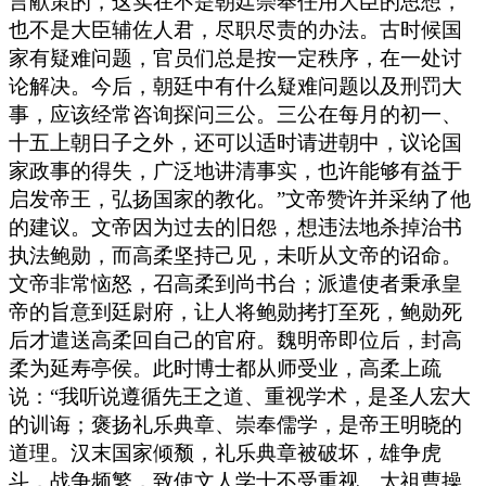
言献策的，这实在不是朝廷崇奉任用大臣的思想，
也不是大臣辅佐人君，尽职尽责的办法。古时候国
家有疑难问题，官员们总是按一定秩序，在一处讨
论解决。今后，朝廷中有什么疑难问题以及刑罚大
事，应该经常咨询探问三公。三公在每月的初一、
十五上朝日子之外，还可以适时请进朝中，议论国
家政事的得失，广泛地讲清事实，也许能够有益于
启发帝王，弘扬国家的教化。”文帝赞许并采纳了他
的建议。文帝因为过去的旧怨，想违法地杀掉治书
执法鲍勋，而高柔坚持己见，未听从文帝的诏命。
文帝非常恼怒，召高柔到尚书台；派遣使者秉承皇
帝的旨意到廷尉府，让人将鲍勋拷打至死，鲍勋死
后才遣送高柔回自己的官府。魏明帝即位后，封高
柔为延寿亭侯。此时博士都从师受业，高柔上疏
说：“我听说遵循先王之道、重视学术，是圣人宏大
的训诲；褒扬礼乐典章、崇奉儒学，是帝王明晓的
道理。汉末国家倾颓，礼乐典章被破坏，雄争虎
斗，战争频繁，致使文人学士不受重视。太祖曹操