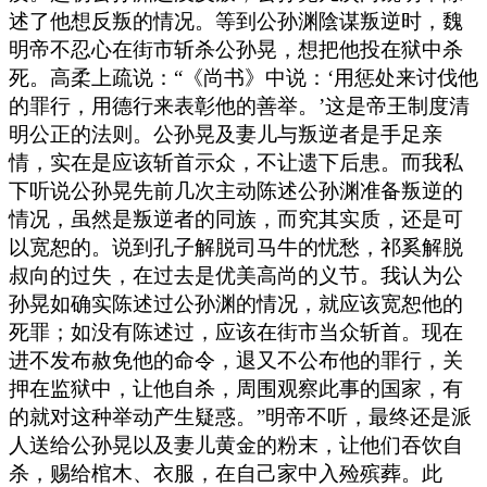
述了他想反叛的情况。等到公孙渊陰谋叛逆时，魏
明帝不忍心在街市斩杀公孙晃，想把他投在狱中杀
死。高柔上疏说：“《尚书》中说：‘用惩处来讨伐他
的罪行，用德行来表彰他的善举。’这是帝王制度清
明公正的法则。公孙晃及妻儿与叛逆者是手足亲
情，实在是应该斩首示众，不让遗下后患。而我私
下听说公孙晃先前几次主动陈述公孙渊准备叛逆的
情况，虽然是叛逆者的同族，而究其实质，还是可
以宽恕的。说到孔子解脱司马牛的忧愁，祁奚解脱
叔向的过失，在过去是优美高尚的义节。我认为公
孙晃如确实陈述过公孙渊的情况，就应该宽恕他的
死罪；如没有陈述过，应该在街市当众斩首。现在
进不发布赦免他的命令，退又不公布他的罪行，关
押在监狱中，让他自杀，周围观察此事的国家，有
的就对这种举动产生疑惑。”明帝不听，最终还是派
人送给公孙晃以及妻儿黄金的粉末，让他们吞饮自
杀，赐给棺木、衣服，在自己家中入殓殡葬。此