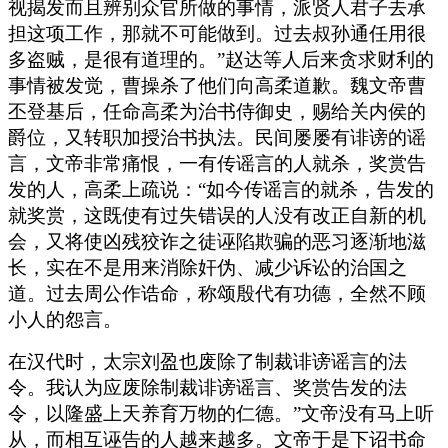
视揭发而且辨别众官所做的事情，派贤人君子去承
担这项工作，那就不可能做到。过去叔孙通任用很
多盗贼，是很有道理的。”赵达等人后来贪求财利的
事情被发觉，曹操杀了他们向高柔道歉。魏文帝曹
丕登基后，任命高柔为治书侍御史，赐给关内侯的
爵位，又转职加授治书执法。民间屡屡有诽谤的谣
言，文帝非常痛恨，一有传谣言的人就杀，奖赏告
发的人，高柔上疏说：“如今传谣言的就杀，告发的
就奖赏，这既使有过失错误的人没有改正自新的机
会，又将使凶残狡诈之徒诬陷欺骗的恶习逐渐地滋
长，实在不是用来消除奸伪、减少诉讼的治国之
道。过去周公作诰命，称颂殷代有功德，全然不顾
小人的怨言。
在汉代时，太宗刘盈也废除了制裁诽谤谣言的法
令。我认为应废除制裁诽谤谣言、奖赏告发的法
令，以隆盛上天养育万物的仁德。”文帝没有马上听
从，而相互诬告的人越来越多。文帝于是下诏书命