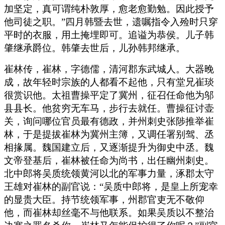
加坚定，真可谓纯朴敦厚，愈老愈勤勉。因此授予
他司徒之职。”四月韩暨去世，遗嘱指令入殓时只穿
平时的衣服，用土掩埋即可。追谥为恭侯。儿子韩
肇继承爵位。韩肇去世后，儿孙韩邦继承。
崔林传，崔林，字德儒，清河郡东武城人。大器晚
成，故年轻时宗族的人都看不起他，只有堂兄崔琰
很赏识他。太祖曹操平定了冀州，征召任命他为邬
县县长。他贫穷无车马，步行去就任。曹操征讨壶
关，询问哪位官员最有德政，并州刺史张陟推举崔
林，于是提拔崔林为冀州主簿，又调任署别驾、丞
相掾属。魏国建立后，又逐渐提升为御史中丞。魏
文帝登基后，崔林被任命为尚书，出任幽州刺史。
北中郎将吴质统领黄河以北的军事力量，涿郡太守
王雄对崔林的副官说：“吴质中郎将，是皇上所宠幸
的显贵大臣。持节统领军事，州郡官吏无不敬仰
他，而崔林却丝毫不与他联系。如果吴质以不整治