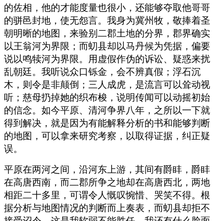
的佐相，他的才能度量也很小，还能够夺取他哥哥
的骈邑封地，使无怨言。我身为冀州牧，敬捧着圣
朝明晰的地图，来验别二郡土地的分界，郡界确实
以王翁河为界限；而虭县却以马丹候为凭据，偏要
说以鸣犊河为界限。用虚假作伪的诉讼、疑惑来扰
乱朝廷。我听说众口铄金，会不辨真假；浮石沉
木，则令是非颠倒；三人成虎，是流言可以耸动视
听；慈母扔掉她的织布梭，说明传闻可以动摇初始
的信念。如今平原、清河争界八年，之所以一下就
得到解决，就是因为有能解释分析的书和能够判断
的地图，可以拿来研究考察，以取得证据，纠正疑
误。
平原在两河之间，沿河东上游，其间有爵盽，爵盽
在高唐西南，而二郡所争之地却在高唐西北，两地
相距二十多里，可谓令人慨叹惋惜、哭笑不得。根
据分析与地图情况的判断而上奏表，而虭县却拒不
接受诏令，这是我软弱不能胜任，我还有什么脸面