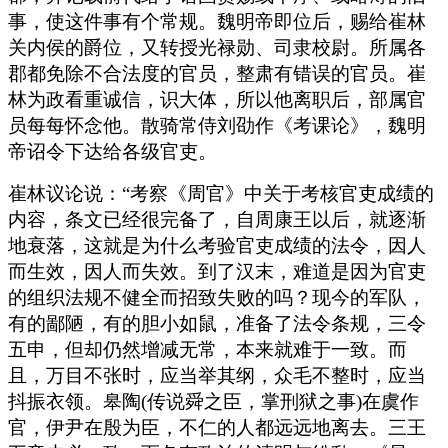
事，使这件事有个常规。魏明帝即位后，赐给崔林
关内侯的爵位，又转授光禄勋、司隶校尉。所属各
郡都免除不合法度的官员，整肃有错误的官员。崔
林为政看重诚信，识大体，所以他离职后，部属官
员每每怀念他。散骑常侍刘劭作《考课论》，魏明
帝诏令下达给各级官吏。
崔林议论说：“考察《周官》中关于考核官吏成绩的
内容，条文已经很完备了，自周康王以后，就逐渐
地衰落，这就是为什么考验官吏成绩的法令，因人
而生效，因人而失效。到了汉末，难道是因为官吏
的组织法规不健全而招致失败的吗？现今的军队，
有的鄙陋，有的胆小如鼠，准备了法令条规，三令
五申，但却仍然增减无常，本来就难于一致。而
且，万目不张时，应当举其纲，众毛不整时，应当
抖振衣领。皋陶(传说舜之臣，掌刑狱之事)在虞作
官，伊尹在殷为臣，不仁的人都远远地离去。三王