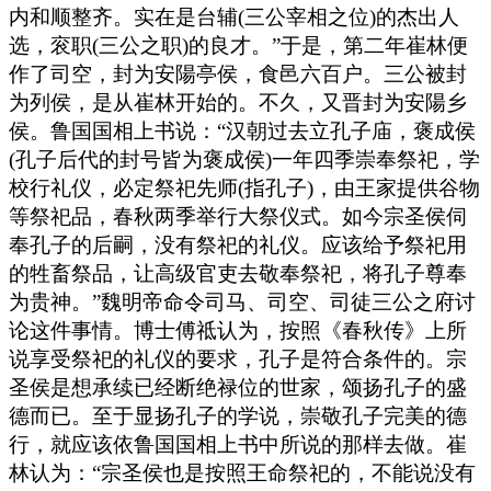
内和顺整齐。实在是台辅(三公宰相之位)的杰出人
选，衮职(三公之职)的良才。”于是，第二年崔林便
作了司空，封为安陽亭侯，食邑六百户。三公被封
为列侯，是从崔林开始的。不久，又晋封为安陽乡
侯。鲁国国相上书说：“汉朝过去立孔子庙，褒成侯
(孔子后代的封号皆为褒成侯)一年四季崇奉祭祀，学
校行礼仪，必定祭祀先师(指孔子)，由王家提供谷物
等祭祀品，春秋两季举行大祭仪式。如今宗圣侯伺
奉孔子的后嗣，没有祭祀的礼仪。应该给予祭祀用
的牲畜祭品，让高级官吏去敬奉祭祀，将孔子尊奉
为贵神。”魏明帝命令司马、司空、司徒三公之府讨
论这件事情。博士傅祗认为，按照《春秋传》上所
说享受祭祀的礼仪的要求，孔子是符合条件的。宗
圣侯是想承续已经断绝禄位的世家，颂扬孔子的盛
德而已。至于显扬孔子的学说，崇敬孔子完美的德
行，就应该依鲁国国相上书中所说的那样去做。崔
林认为：“宗圣侯也是按照王命祭祀的，不能说没有