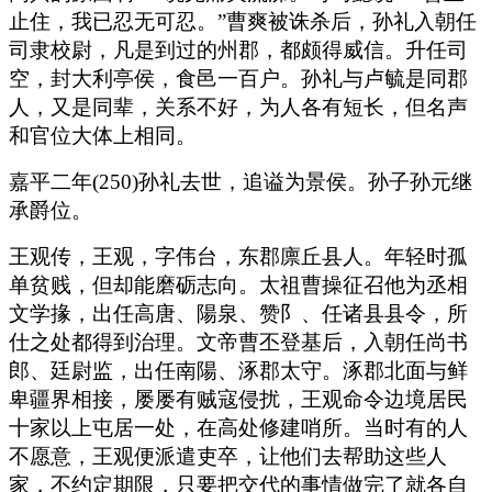
止住，我已忍无可忍。”曹爽被诛杀后，孙礼入朝任
司隶校尉，凡是到过的州郡，都颇得威信。升任司
空，封大利亭侯，食邑一百户。孙礼与卢毓是同郡
人，又是同辈，关系不好，为人各有短长，但名声
和官位大体上相同。
嘉平二年(250)孙礼去世，追谥为景侯。孙子孙元继
承爵位。
王观传，王观，字伟台，东郡廪丘县人。年轻时孤
单贫贱，但却能磨砺志向。太祖曹操征召他为丞相
文学掾，出任高唐、陽泉、赞阝、任诸县县令，所
仕之处都得到治理。文帝曹丕登基后，入朝任尚书
郎、廷尉监，出任南陽、涿郡太守。涿郡北面与鲜
卑疆界相接，屡屡有贼寇侵扰，王观命令边境居民
十家以上屯居一处，在高处修建哨所。当时有的人
不愿意，王观便派遣吏卒，让他们去帮助这些人
家，不约定期限，只要把交代的事情做完了就各自