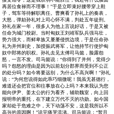
再居位食禄而不理事！”于是立即束好腰带穿上鞋
子，驾车等待解职离任。曹爽看了孙礼上的奏表，
大怒，弹劾孙礼对上司心怀不满，判处五年徒刑。
孙礼在家一年，很多人为他上言说好话，于是又被
任命为城门校尉。当时匈奴王刘靖军队兵强马壮，
势力强大，而鲜卑族又屡屡侵扰边境，于是任命孙
礼为并州刺史，加授振武将军，让他持节行使护匈
奴中郎将的职权。孙礼去见太傅司马懿，脸露怨
怒，一言不发。司马懿说：“你得到了并州，觉得少
吗？怨怒的理由是因为以前划分郡界而受到不公正
的处分吗？如今将要远别，为什么不高兴啊！”孙礼
说：“为何您说得如此乖巧细微呢！我虽无甚德行，
难道还会把官位和往事放在心上吗？本来我认为您
能向伊尹、姜太公的行为看齐，辅助魏室，向上回
报明帝的重托，在下建立万代不灭的功勋。如今国
家却处于危难之中，天下动荡不安，这是我所以不
高兴的原因啊！”说完痛哭流涕。司马懿说：“暂且