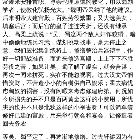
常规来安排官职。尊崇伦理道德的教化，用以勉励
学者，使教化弘扬光大。”魏明帝采纳了他的建议。
后来明帝大建宫殿，百姓劳役繁重；又大选美女，
填塞后宫；而后宫的皇子连连夭折，还没有继承
人。高柔上疏说：“吴、蜀这两个敌人奸诈狡猾，暗
中偷偷地练兵习武，谋划挑动战事，毫无停止之
意。我们应招集训练将士，修缮整治兵器铠甲，作
好一切迎战准备。而近来修造宫殿，上上下下不胜
劳役之苦，如果让吴、蜀了解了虚实，就会合谋，
再次一同来拼死，实在不能忽视啊。过去汉文帝悯
惜资财，不营造小小的台榭供自己娱乐；霍去病忧
虑匈奴的祸害，没有闲暇来考虑修建府第。何况如
今所损失的并不只是百两黄金这样的小费用，所忧
患的也并不只是北狄这样的小祸害呀！可以简单装
修好已建的宫殿，用来举行朝会和宴会。让修造者
回去务农。
等吴、蜀平定了，再逐渐地修缮。过去轩辕因为有