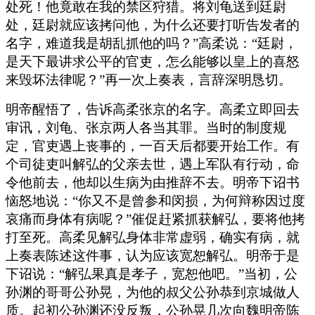
处死！他竟敢在我的禁区狩猎。将刘龟送到廷尉
处，廷尉就应该拷问他，为什么还要打听告发者的
名字，难道我是胡乱抓他的吗？”高柔说：“廷尉，
是天下最讲求公平的官吏，怎么能够以皇上的喜怒
来毁坏法律呢？”再一次上奏表，言辞深明恳切。
明帝醒悟了，告诉高柔张京的名字。高柔立即回去
审讯，刘龟、张京两人各当其罪。当时的制度规
定，官吏遇上丧事的，一百天后都要开始工作。有
个司徒吏叫解弘的父亲去世，遇上军队有行动，命
令他前去，他却以生病为由推辞不去。明帝下诏书
恼怒地说：“你又不是曾参和闵损，为何辩称因过度
哀痛而身体有病呢？”催促赶紧抓获解弘，要将他拷
打至死。高柔见解弘身体非常虚弱，确实有病，就
上奏表陈述这件事，认为应该宽恕解弘。明帝于是
下诏说：“解弘果真是孝子，宽恕他吧。”当初，公
孙渊的哥哥公孙晃，为他的叔父公孙恭到京城做人
质。起初公孙渊还没反叛，公孙晃几次向魏明帝陈