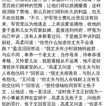
宽百姓们耕种的范围，让他们得以抓捕麋鹿，这样
就消除了禁地，那么百姓们得到长久的利益，也无
不欢欣鼓舞。”不久，护军营士窦礼出营后没有回
来。军营里以为他逃走，上表说要追捕他，收他的
妻子盈和儿女为官家奴婢。盈接连到州府，呼冤为
自己申诉，没有人来察看过问。于是她又申诉到廷
尉处。高柔问道：“你凭什么知道你丈夫不会逃
跑？”盈流泪回答说：“我丈夫年少时就独特超群，
与众不同，奉养一个老太太，当作母亲，侍奉恭谨
孝顺，又怜爱儿女，抚慰看顾从不远离，他不是轻
薄狡诈不顾家室的人。”高柔又问道：“你丈夫与别
人有怨仇吗？”回答说：“我丈夫很善良，与别人没
有怨仇。”又问道：“你丈夫与别人在钱财上没有互
助交往吗？”回答说：“曾经借钱给同营军士焦子
文，让他还，他一直没还。”这时焦子文正好因为一
件小事被关押在监狱中，高柔去见焦子文，问他所
犯的罪行。焦子文回答完后，高柔又问道：“你是不