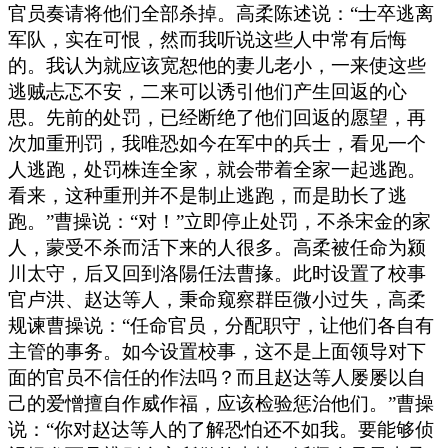
官员奏请将他们全部杀掉。高柔陈述说：“士卒逃离
军队，实在可恨，然而我听说这些人中常有后悔
的。我认为就应该宽恕他的妻儿老小，一来使这些
逃贼忐忑不安，二来可以诱引他们产生回返的心
思。先前的处罚，已经断绝了他们回返的愿望，再
次加重刑罚，我唯恐如今在军中的兵士，看见一个
人逃跑，处罚株连全家，就会带着全家一起逃跑。
看来，这种重刑并不是制止逃跑，而是助长了逃
跑。”曹操说：“对！”立即停止处罚，不杀宋金的家
人，蒙受不杀而活下来的人很多。高柔被任命为颍
川太守，后又回到洛陽任法曹掾。此时设置了校事
官卢洪、赵达等人，秉命窥察群臣微小过失，高柔
规谏曹操说：“任命官员，分配职守，让他们各自有
主管的事务。如今设置校事，这不是上面领导对下
面的官员不信任的作法吗？而且赵达等人屡屡以自
己的爱憎擅自作威作福，应该检验惩治他们。”曹操
说：“你对赵达等人的了解恐怕还不如我。要能够侦