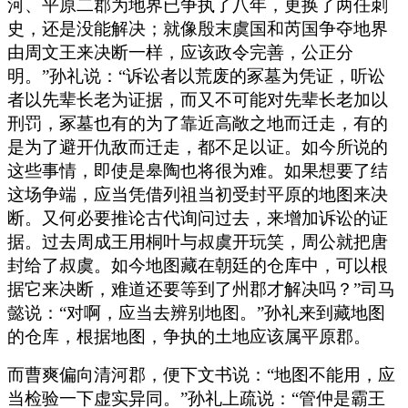
河、平原二郡为地界已争执了八年，更换了两任刺
史，还是没能解决；就像殷末虞国和芮国争夺地界
由周文王来决断一样，应该政令完善，公正分
明。”孙礼说：“诉讼者以荒废的冢墓为凭证，听讼
者以先辈长老为证据，而又不可能对先辈长老加以
刑罚，冢墓也有的为了靠近高敞之地而迁走，有的
是为了避开仇敌而迁走，都不足以证。如今所说的
这些事情，即使是皋陶也将很为难。如果想要了结
这场争端，应当凭借列祖当初受封平原的地图来决
断。又何必要推论古代询问过去，来增加诉讼的证
据。过去周成王用桐叶与叔虞开玩笑，周公就把唐
封给了叔虞。如今地图藏在朝廷的仓库中，可以根
据它来决断，难道还要等到了州郡才解决吗？”司马
懿说：“对啊，应当去辨别地图。”孙礼来到藏地图
的仓库，根据地图，争执的土地应该属平原郡。
而曹爽偏向清河郡，便下文书说：“地图不能用，应
当检验一下虚实异同。”孙礼上疏说：“管仲是霸王