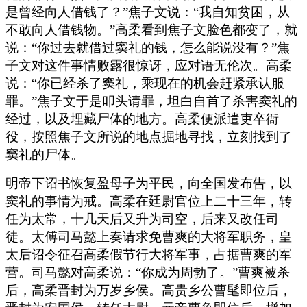
是曾经向人借钱了？”焦子文说：“我自知贫困，从
不敢向人借钱物。”高柔看到焦子文脸色都变了，就
说：“你过去就借过窦礼的钱，怎么能说没有？”焦
子文对这件事情败露很惊讶，应对语无伦次。高柔
说：“你已经杀了窦礼，乘现在的机会赶紧承认服
罪。”焦子文于是叩头请罪，坦白自首了杀害窦礼的
经过，以及埋藏尸体的地方。高柔便派遣吏卒衙
役，按照焦子文所说的地点掘地寻找，立刻找到了
窦礼的尸体。
明帝下诏书恢复盈母子为平民，向全国发布告，以
窦礼的事情为戒。高柔在廷尉官位上二十三年，转
任为太常，十几天后又升为司空，后来又改任司
徒。太傅司马懿上奏请求免曹爽的大将军职务，皇
太后诏令征召高柔假节行大将军事，占据曹爽的军
营。司马懿对高柔说：“你成为周勃了。”曹爽被杀
后，高柔晋封为万岁乡侯。高贵乡公曹髦即位后，