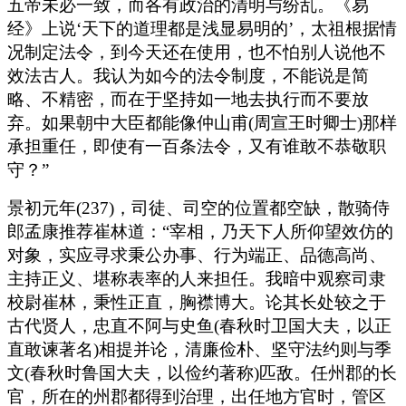
五帝未必一致，而各有政治的清明与纷乱。《易
经》上说‘天下的道理都是浅显易明的’，太祖根据情
况制定法令，到今天还在使用，也不怕别人说他不
效法古人。我认为如今的法令制度，不能说是简
略、不精密，而在于坚持如一地去执行而不要放
弃。如果朝中大臣都能像仲山甫(周宣王时卿士)那样
承担重任，即使有一百条法令，又有谁敢不恭敬职
守？”
景初元年(237)，司徒、司空的位置都空缺，散骑侍
郎孟康推荐崔林道：“宰相，乃天下人所仰望效仿的
对象，实应寻求秉公办事、行为端正、品德高尚、
主持正义、堪称表率的人来担任。我暗中观察司隶
校尉崔林，秉性正直，胸襟博大。论其长处较之于
古代贤人，忠直不阿与史鱼(春秋时卫国大夫，以正
直敢谏著名)相提并论，清廉俭朴、坚守法约则与季
文(春秋时鲁国大夫，以俭约著称)匹敌。任州郡的长
官，所在的州郡都得到治理，出任地方官时，管区