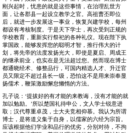
刚兴起时，忧患的就是这些事情，在治理乱世方
面，让各郡县一起设立教学之官。高祖曹丕即位
后，就进一步发展这一事业，恢复兴建学校，每州
都设有考核制度。于是天下学士，再次受到正规的
学校教育，重新实行祭祀的各种礼仪。现在陛下执
掌国政，能够发挥您的聪明才智，推行伟大的计
划，将先帝的法度发扬光大，即使是夏启、周成王
的继承前业，也实在是无法超过您。然而现在博士
都通晓经术、修整品行，可国内精选人才、升迁官
员又限定不超过县长一级，恐怕这不是用来崇奉显
扬儒术，鞭策激励懈怠懒惰的方法。
孔子说：‘提拔好的有才能的来教诲，没有才能的就
加以勉励。’所以楚国礼待申公，文人学士锐意进
取；汉代尊重卓茂，士大夫竞相仰慕。我认为所谓
博士，是将道义集于自身，以儒家的六经为宗旨。
应该根据他们学业和品行的优劣，分别对待，不拘