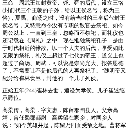
王命。周武王加封黄帝、尧、舜的后代，设立三恪
(封前代三个王朝的子孙，给以王侯名号，称为三
恪)，夏禹、商汤之时，没有给当时的三皇后代封王
侯名号，又特意命令没有专职的散官去祭祀。如今
周公以上，一直到三皇，忽略而不祭祀，而礼仪也
还记载在《周礼》之中。现在惟独祭祀孔子，是由
于时代相近的缘故。以一个大夫的后代，享受如此
无限的祭祀，礼仪上超过了七代的帝王，道义上也
超过了商汤、周武，可以说是崇尚光大、报答恩德
了，不需要让不是他后代的人再祭祀了。”魏明帝又
配分给崔林食邑，封他的一个儿子列侯。
正始五年(244)崔林去世，追谥为孝侯。儿子崔述继
承爵位。
高柔传，高柔，字文惠，陈留郡圉县人。父亲高
靖，曾任蜀郡都尉。高柔留在家乡，对同乡人
说：“如今英雄并起，陈留乃四面受敌之地。曹将军