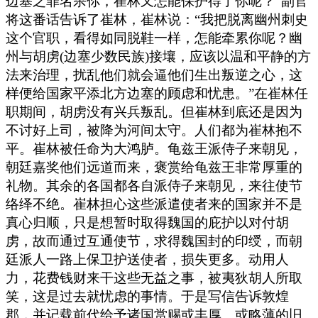
边塞之罪名杀你，崔林又怎能保护得了你呢？”副官
将这番话告诉了崔林，崔林说：“我把脱离幽州刺史
这个官职，看得如同脱鞋一样，怎能牵累你呢？幽
州与胡虏(边塞少数民族)接壤，应该以温和平静的方
法来治理，扰乱他们就会逼他们生出叛逆之心，这
样便给国家平添北方边塞的顾虑和忧患。”在崔林任
职期间，胡虏没有兴兵叛乱。但崔林到底还是因为
不讨好上司，被降为河间太守。人们都为崔林抱不
平。崔林被任命为大鸿胪。龟兹王派侍子来朝见，
朝廷嘉奖他们远道而来，褒赏给龟兹王非常厚重的
礼物。其余的各国都各自派侍子来朝见，来往使节
络绎不绝。崔林担心这些派遣使者来的国家并不是
真心归顺，只是想暂时取得魏国的庇护以对付胡
虏，故而通过互通使节，求得魏国封的印绶，而朝
廷派人一路上保卫护送使者，损失更多。动用人
力，花费钱财来干这些无益之事，被夷狄胡人所取
笑，这是过去就忧虑的事情。于是写信告诉敦煌
郡，并记载前代给予诸国赏赐或丰厚、或略薄的旧