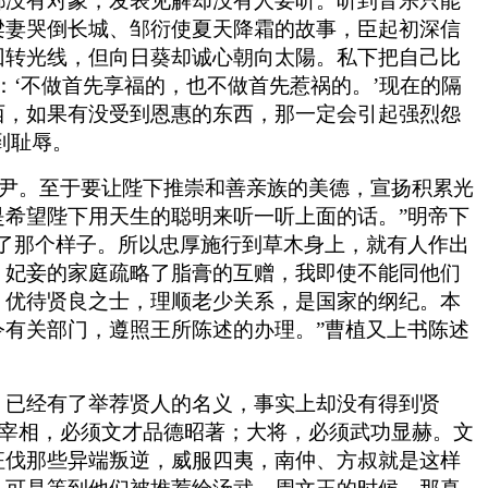
都没有对象，发表见解却没有人要听。听到音乐只能
梁妻哭倒长城、邹衍使夏天降霜的故事，臣起初深信
回转光线，但向日葵却诚心朝向太陽。私下把自己比
‘不做首先享福的，也不做首先惹祸的。’现在的隔
西，如果有没受到恩惠的东西，那一定会引起强烈怨
到耻辱。
伊尹。至于要让陛下推崇和善亲族的美德，宣扬积累光
希望陛下用天生的聪明来听一听上面的话。”明帝下
了那个样子。所以忠厚施行到草木身上，就有人作出
；妃妾的家庭疏略了脂膏的互赠，我即使不能同他们
，优待贤良之士，理顺老少关系，是国家的纲纪。本
有关部门，遵照王所陈述的办理。”曹植又上书陈述
。已经有了举荐贤人的名义，事实上却没有得到贤
’宰相，必须文才品德昭著；大将，必须武功显赫。文
征伐那些异端叛逆，威服四夷，南仲、方叔就是这样