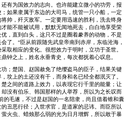
，还有为国效力的志向。也许能建立微小的功劳，报
校；如果隶属于东边的大司马，统管一只小船，一定
的将帅，歼灭敌军。一定要用迅速的胜利，洗去终身
的才能不能被试用，默默无闻地死去，白白地享受荣
处优，直到白头，这只不过是圈着豢养的动物，不是
会了。“臣从前跟随先武皇帝南到赤岸，东临沧海，
势采取相应的变化。很想效力于明时，立功于圣世。
在鼎钟之上，姓名永垂青史，每次都抚着心叹息。
大功；楚国、赵国赦免了绝缨盗马的臣子，结果关键
早，坟上的土还没有干，而身和名已经全都泯灭了。
、楚之间的道路上效力，以表现它行千里的能量；让
，却没有伯乐、韩国那样的人举荐，所以为之长叹而
前的毛遂，不过是赵国的一名陪隶，尚且借着锥和囊
女的丑恶行径；入世求官，是道家的忌讳。而臣所以
，萤火虫、蜡烛那么弱的光为日月增辉，所以敢于暴