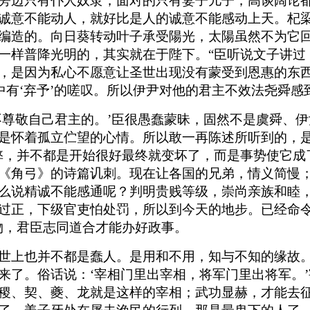
旁边只有仆人奴隶，面对的只有妻子儿子，高谈阔论
诚意不能动人，就好比是人的诚意不能感动上天。杞
编造的。向日葵转动叶子承受陽光，太陽虽然不为它
一样普降光明的，其实就在于陛下。“臣听说文子讲过：
，是因为私心不愿意让圣世出现没有蒙受到恩惠的东
中有‘弃予’的嗟叹。所以伊尹对他的君主不效法尧舜感
不尊敬自己君主的。’臣很愚蠢蒙昧，固然不是虞舜、
是怀着孤立伫望的心情。所以敢一再陈述所听到的，是
弊，并不都是开始很好最终就变坏了，而是事势使它成
《角弓》的诗篇讥刺。现在让各国的兄弟，情义简慢
么说精诚不能感通呢？判明贵贱等级，崇尚亲族和睦
过正，下级官吏怕处罚，所以到今天的地步。已经命令
物，君臣志同道合才能办好政事。
世上也并不都是蠢人。是用和不用，知与不知的缘故
来了。俗话说：‘宰相门里出宰相，将军门里出将军。
稷、契、夔、龙就是这样的宰相；武功显赫，才能去