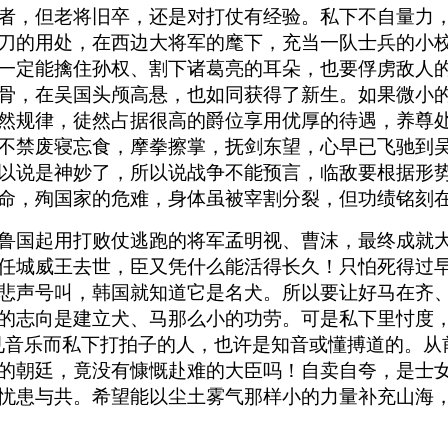
者，但老将旧卒，还是对打仗有经验。私下不自量力
刀的用处，在西边大将军的麾下，充当一队士兵的小
一定能擒住孙权、割下诸葛亮的耳朵，也要俘虏敌人
骨，在吴国头颅高悬，也如同获得了新生。如果微小
然规律，徒然占据很高的爵位享用优厚的待遇，养尊
不禁废寝忘食，摩拳擦掌，抚剑东望，心早已飞驰到吴
以说是神妙了，所以说战争不能预言，临敌要根据形
命，殉国家的危难，身体虽被宰割分裂，但功绩铭刻
鲁国起用打败仗逃跑的将军孟明视、曹沫，最终成就
任城威王去世，臣又凭什么能活得长久！只怕死得过
悲声号叫，韩国就知道它是名犬。所以要让好马在齐
的志向是建立犬、马那么小的功劳。可是私下里忖度
见音乐而私下打拍子的人，也许是知音或懂搏道的。从
的朝廷，竟没有慷慨赴难的大臣吗！自卖自夸，是士
忧患与共。希望能以尘土雾气那样小的力量补充山海