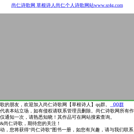
尚仁诗歌网
草根诗人尚仁个人诗歌网站www.sr4g.com
QQ群
歌的朋友，欢迎加入尚仁诗歌网【草根诗人】qq群。
代表本站立场，如有侵权请联系管理员删除。尚仁诗歌网所有作
仅通知一次，请熟悉知晓！其作品可在网站搜索查询。
&尚仁诗歌，期待您的关注！
动，您将获得“尚仁诗歌”图书一册，如您有兴趣，请与我们联