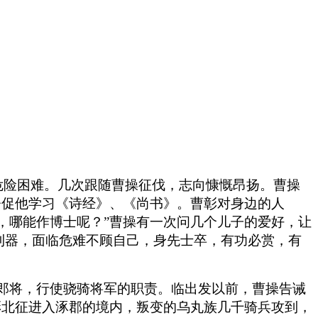
危险困难。几次跟随曹操征伐，志向慷慨昂扬。曹操
督促他学习《诗经》、《尚书》。曹彰对身边的人
，哪能作博士呢？”曹操有一次问几个儿子的爱好，让
握利器，面临危难不顾自己，身先士卒，有功必赏，有
北中郎将，行使骁骑将军的职责。临出发以前，曹操告诫
彰北征进入涿郡的境内，叛变的乌丸族几千骑兵攻到，