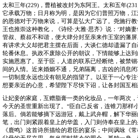
太和三年(229)，曹植被改封为东阿王。太和五年(
它承载万物；日月称为明，是因为它们普照万物，江
的恩德对于万物来说，可算是弘大广远了。尧施行教
王也推崇这种教化，《诗经·大雅·思齐》说：‘对嫡
管叔、蔡叔不和谐，便大肆分封至亲来作王室的藩屏
有讲求大义却把君主摆在后面，大谈仁德却遗漏了自
轮番休息。执政不废除公开的朝议，下情能够上达到
实施恩惠了。至于臣，人道的联系已经断绝，被禁锢
间的人情。近来婚姻不通，兄弟隔离，吉凶的消息闭
一切制度永远也没有朝见的指望了。以至于一心专注
想要亲近的心意，希望陛下尽快下诏，让各封国互相
让妃妾的家庭，互赠脂膏一类的化妆品，一年两次，
今天的圣世重新出现了。“臣自己反省，连锥刀那样
落后。倘若能够摘下远游冠，戴上武弁帽，解下华丽
笔，出门则紧跟着皇上的华盖，入门则侍奉在皇上的
《鹿鸣》这首诗所描绘的君臣的宴乐；中间讽咏《常