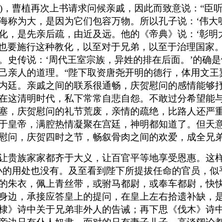
231)，曹植再次上书请求问候亲戚，因此而致意说：
海称为大，是因为它们包容万物。所以孔子说：‘伟大
化，是先亲后疏，由近及远。他的《帝典》说：‘彰明
妻也要施行这种教化，以至对于兄弟，以至于治理国家
。史传说：‘周代王室宗族，异姓的排在后面。’的确
己亲人的道理。“陛下取资唐尧开明的德行，体用文王
内廷。亲戚之间的联系很通畅，庆贺慰问的感情能够
在这清明时代，私下常常自悲自怨。不敢过分希望能
塞，庆贺慰问的礼节荒废，亲情的疏绝，比路人还严
于皇帝，满腔热情凝聚在宫廷，神明都知道了。但天
慰问，庆贺四时之节，畅叙骨肉之间的欢爱，成全兄
让贵族家家都齐于大义，让百官平等地享受恩惠。这
小的用处也没有。及至看到陛下所提拔任命的官员，似
的朱衣，佩上青丝带，或驸马都尉，或奉车都尉，快
身边，承接应答皇上的提问，在皇上左右拾遗补缺，
棣》诗中关于兄弟非外人的告诫；再下思《伐木》诗中