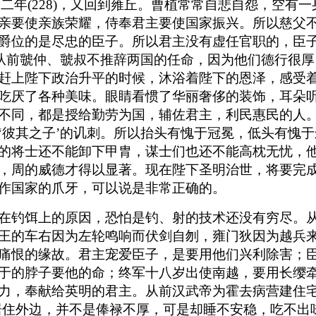
和二年(228)，又回到雍丘。曹植常常自悲自怨，空
亲要使亲族荣耀，侍奉君主要使国家振兴。所以慈父
爵位的是尽忠的臣子。所以君主没有虚任官职的，臣
。从前虢仲、虢叔不推辞两国的任命，因为他们德行很
赶上陛下政治升平的时候，沐浴着陛下的恩泽，感受
吃厌了各种美味。眼睛看惯了华丽奢侈的装饰，耳朵
不同，都是授给勤劳为国，辅佐君主，利民惠民的人
‘彼其之子’的讥刺。所以抬头有愧于冠冕，低头有愧于
的将士还不能卸下甲胄，谋士们也还不能高枕无忧，
，周的威德才得以显著。现在陛下圣明治世，将要完
作国家的爪牙，可以说是非常正确的。
在钓饵上的原因，恐怕是钓、射的技术还没有穷尽。
王的车右因为左轮鸣响而伏剑自刎，雍门狄因为越兵
痛恨的缘故。君主宠爱臣子，是要用他们兴利除害；
于的脖子要他的命；终军十八岁出使南越，要用长缨
力，奉献给英明的君主。从前汉武帝为霍去病营建住宅
居住外边，并不是俸禄不厚，可是却睡不安稳，吃不出