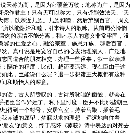
“臣听说天称为高，是因为它覆盖万物；地称为广，是因为
呀尧作君主！只有天可以称大，只有尧能效法天。’天
大德，以亲近九族。九族和睦，然后辨别百官。’周文
。’所以能融洽和睦，引来诗人的歌咏。从前周公怜悯
是骨肉的亲情不能分离，和睦亲人的意义非常牢固，没
翼翼的仁爱之心，融洽宗室，施恩九族。群后百官，
抒发。真可说是用宽容自己的心去治理别人，广泛地
与志同道合的朋友相交，办理一些俗事，叙一叙亲戚
重；隔绝的程度，比胡、越还要遥远。现在臣由于这
意如此，臣能说什么呢？退一步想诸王大概都有这种
弟间和顺怡人的深意。
样的话，古人所赞叹的，古诗所咏唱的面貌，就会在
乎把臣当作异姓了。私下里忖度，臣并不比那些朝臣
快地得到一个封号，安居宫室，持着马鞭，插着毛
是我赤诚的愿望，梦寐以求的理想。远远地向往着
‘朋友’的意义，终于感怀《蓼莪》诗中表达的对死去