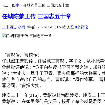
二十四史
任城陈萧王传-三国志五十章
>
>
任城陈萧王传-三国志五十章
二十四史
小尚
3年前 (2023-05-01)
654次浏览
0个评论
（曹彰传、曹植传）
任城威王曹彰传，任城威王曹彰，字子文，从小就善
曾经批评他说：“你不向往读书学习圣贤之道，却好
说：“大丈夫一旦作了卫青、霍去病那样的大将军，
他们各自说出自己的志向。曹彰说：“愿作将军。”曹
罪必罚。”曹操大笑。
建安二十一年(216)，曹彰被封为鄢陵侯。建安二十
曹彰说：“在家里我们是父子，接受了命令就是君臣