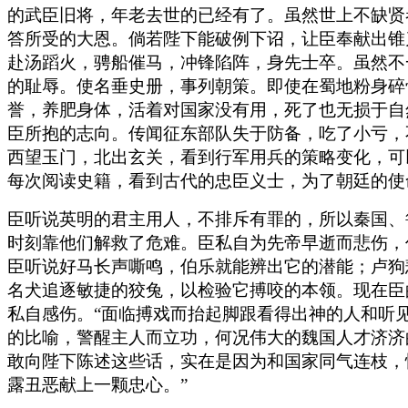
的武臣旧将，年老去世的已经有了。虽然世上不缺贤
答所受的大恩。倘若陛下能破例下诏，让臣奉献出锥
赴汤蹈火，骋船催马，冲锋陷阵，身先士卒。虽然不
的耻辱。使名垂史册，事列朝策。即使在蜀地粉身碎
誉，养肥身体，活着对国家没有用，死了也无损于自
臣所抱的志向。传闻征东部队失于防备，吃了小亏，
西望玉门，北出玄关，看到行军用兵的策略变化，可
每次阅读史籍，看到古代的忠臣义士，为了朝廷的使
臣听说英明的君主用人，不排斥有罪的，所以秦国、
时刻靠他们解救了危难。臣私自为先帝早逝而悲伤，
臣听说好马长声嘶鸣，伯乐就能辨出它的潜能；卢狗
名犬追逐敏捷的狡兔，以检验它搏咬的本领。现在臣
私自感伤。“面临搏戏而抬起脚跟看得出神的人和听
的比喻，警醒主人而立功，何况伟大的魏国人才济济
敢向陛下陈述这些话，实在是因为和国家同气连枝，
露丑恶献上一颗忠心。”