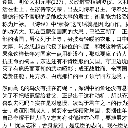
食邑。明帝太和元年(227)，又改封曹植到浚仪。太
活在世上，在家侍奉父亲，出去则侍奉君主。侍奉父
据德行授予官职的是能成大事的君主；衡量能力接受
称为尸禄。《诗经》中‘素餐’这句话就是因此而作
的功劳大。现在臣蒙受国家的大恩，已经三朝了。正
部的藩国，爵位列于上等，身披着轻暖的衣服，口中
太厚。转念想起古代授予爵位的制度，和我这种情况
果像这样长年对国家一点用处没有，那就要应了诗人
抗王命的蜀国，东边还有不肯臣服的吴国。守卫边境
灭了有扈氏而夏朝的武功昭彰；成王战胜商、奄两国
选贤任能，用方叔、召虎那样的臣子领守四方边境，
然而高飞的鸟没有挂在箭绳上，深渊中的鱼还没有悬
为了不把贼寇留给君父。正是出于这种动机，所以齐
喜欢去死吗？实在是对怠慢、凌驾于君主之上的行为
去，贾谊刚刚成人，就要求去统辖附属国，要捆住单
自己夸耀于世人吗？志向有时郁结在心里，要施展才
方！’忧国忘家，舍身救难，是忠臣的志向。现在臣