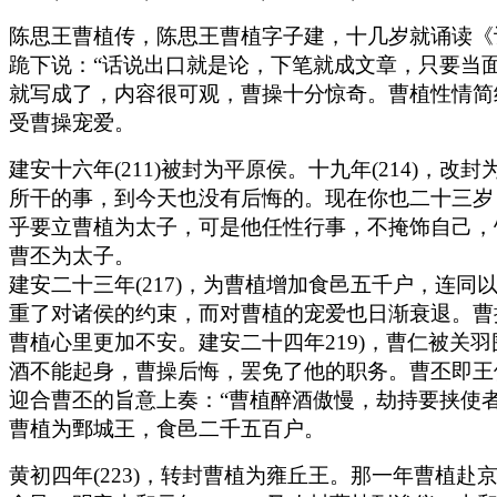
陈思王曹植传，陈思王曹植字子建，十几岁就诵读《
跪下说：“话说出口就是论，下笔就成文章，只要当
就写成了，内容很可观，曹操十分惊奇。曹植性情简
受曹操宠爱。
建安十六年(211)被封为平原侯。十九年(214)
所干的事，到今天也没有后悔的。现在你也二十三岁
乎要立曹植为太子，可是他任性行事，不掩饰自己，
曹丕为太子。
建安二十三年(217)，为曹植增加食邑五千户，连
重了对诸侯的约束，而对曹植的宠爱也日渐衰退。曹
曹植心里更加不安。建安二十四年219)，曹仁被
酒不能起身，曹操后悔，罢免了他的职务。曹丕即王位
迎合曹丕的旨意上奏：“曹植醉酒傲慢，劫持要挟使
曹植为鄄城王，食邑二千五百户。
黄初四年(223)，转封曹植为雍丘王。那一年曹植赴