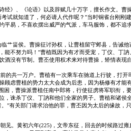
诗经》、《论语》以及辞赋几十万字，擅长作文。曹操
面考试就知道了，何必请人代作呢？”当时铜雀台刚刚
约平易，不喜欢摆出威严的气派，车马服饰，都不追
，改封为临艹甾侯。曹操征讨孙权，让曹植留守邺县，告
，能不努力吗！”曹植既因为有才而受宠，丁仪、丁訥
饮酒没有节制。曹丕使用权术来对待曹操，矫情表现
同以前的共一万户。曹植有一次乘车在驰道上行驶，打
操顾虑曹植的势力太大会成为后患，因为杨修有才能
关羽围困，曹操派曹植任南中郎将，行使征虏将军职衔，
，诛杀丁仪、丁訥和他们全家的男子。曹植和诸侯全部
者。”有关部门请求治他的罪，曹丕因为太后的缘故，
京朝见。黄初六年(225)，文帝东征，回去的时候路