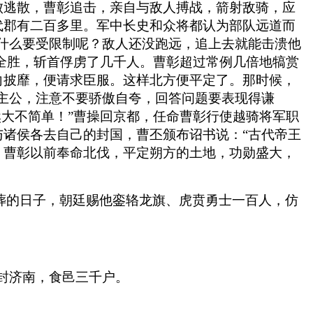
败逃散，曹彰追击，亲自与敌人搏战，箭射敌骑，应
代郡有二百多里。军中长史和众将都认为部队远道而
什么要受限制呢？敌人还没跑远，追上去就能击溃他
获全胜，斩首俘虏了几千人。曹彰超过常例几倍地犒赏
向披靡，便请求臣服。这样北方便平定了。那时候，
主公，注意不要骄傲自夸，回答问题要表现得谦
然大不简单！”曹操回京都，任命曹彰行使越骑将军职
诸侯各去自己的封国，曹丕颁布诏书说：“古代帝王
。曹彰以前奉命北伐，平定朔方的土地，功勋盛大，
下葬的日子，朝廷赐他銮辂龙旗、虎贲勇士一百人，仿
改封济南，食邑三千户。