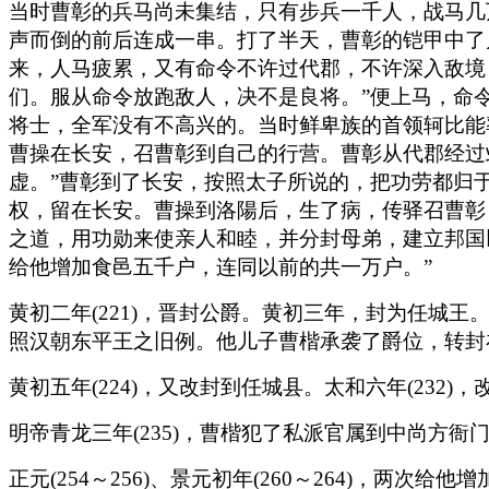
当时曹彰的兵马尚未集结，只有步兵一千人，战马几
声而倒的前后连成一串。打了半天，曹彰的铠甲中了
来，人马疲累，又有命令不许过代郡，不许深入敌境
们。服从命令放跑敌人，决不是良将。”便上马，命
将士，全军没有不高兴的。当时鲜卑族的首领轲比能
曹操在长安，召曹彰到自己的行营。曹彰从代郡经过
虚。”曹彰到了长安，按照太子所说的，把功劳都归
权，留在长安。曹操到洛陽后，生了病，传驿召曹彰
之道，用功勋来使亲人和睦，并分封母弟，建立邦国
给他增加食邑五千户，连同以前的共一万户。”
黄初二年(221)，晋封公爵。黄初三年，封为任城
照汉朝东平王之旧例。他儿子曹楷承袭了爵位，转封
黄初五年(224)，又改封到任城县。太和六年(232
明帝青龙三年(235)，曹楷犯了私派官属到中尚方衙
正元(254～256)、景元初年(260～264)，两次