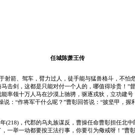
任城陈萧王传
于射箭、驾车，臂力过人，徒手能与猛兽格斗，不怕
骑马击剑，这都是只能对付一个人的，哪值得珍贵！”
就能率领十万人马在沙漠上驰骋，驱逐戎狄，立功建号
操说：“作将军干什么呢？”曹彰回答说：“披坚甲，
三年(218)，代郡的乌丸族谋反，曹操任命曹彰担任
了，一举一动都要按王法行事，你要引为儆戒呀！”曹