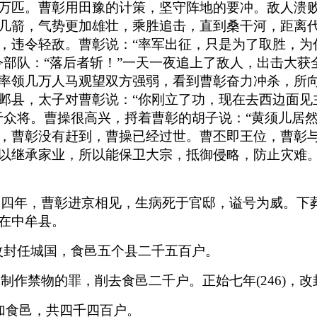
万匹。曹彰用田豫的计策，坚守阵地的要冲。敌人溃
几箭，气势更加雄壮，乘胜追击，直到桑干河，距离
，违令轻敌。曹彰说：“率军出征，只是为了取胜，为
令部队：“落后者斩！”一天一夜追上了敌人，出击大
率领几万人马观望双方强弱，看到曹彰奋力冲杀，所
邺县，太子对曹彰说：“你刚立了功，现在去西边面见
于众将。曹操很高兴，捋着曹彰的胡子说：“黄须儿居
，曹彰没有赶到，曹操已经过世。曹丕即王位，曹彰与
以继承家业，所以能保卫大宗，抵御侵略，防止灾难
王。四年，曹彰进京相见，生病死于官邸，谥号为威。
在中牟县。
)，改封任城国，食邑五个县二千五百户。
门制作禁物的罪，削去食邑二千户。正始七年(246)，
给他增加食邑，共四千四百户。