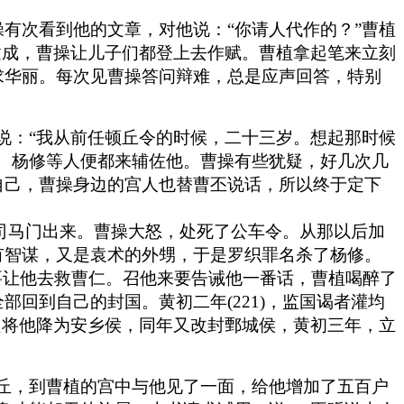
有次看到他的文章，对他说：“你请人代作的？”曹植
建成，曹操让儿子们都登上去作赋。曹植拿起笔来立刻
求华丽。每次见曹操答问辩难，总是应声回答，特别
诫他说：“我从前任顿丘令的时候，二十三岁。想起那时候
、杨修等人便都来辅佐他。曹操有些犹疑，好几次几
自己，曹操身边的宫人也替曹丕说话，所以终于定下
开司马门出来。曹操大怒，处死了公车令。从那以后加
有智谋，又是袁术的外甥，于是罗织罪名杀了杨修。
要让他去救曹仁。召他来要告诫他一番话，曹植喝醉了
回到自己的封国。黄初二年(221)，监国谒者灌均
只将他降为安乡侯，同年又改封鄄城侯，黄初三年，立
过雍丘，到曹植的宫中与他见了一面，给他增加了五百户