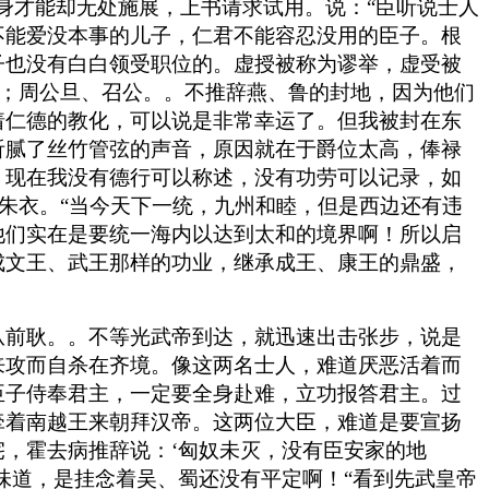
有一身才能却无处施展，上书请求试用。说：“臣听说士人
不能爱没本事的儿子，仁君不能容忍没用的臣子。根
子也没有白白领受职位的。虚授被称为谬举，虚受被
厚；周公旦、召公。。不推辞燕、鲁的封地，因为他们
着仁德的教化，可以说是非常幸运了。但我被封在东
听腻了丝竹管弦的声音，原因就在于爵位太高，俸禄
。现在我没有德行可以称述，没有功劳可以记录，如
朱衣。“当今天下一统，九州和睦，但是西边还有违
他们实在是要统一海内以达到太和的境界啊！所以启
成文王、武王那样的功业，继承成王、康王的鼎盛，
从前耿。。不等光武帝到达，就迅速出击张步，说是
来攻而自杀在齐境。像这两名士人，难道厌恶活着而
臣子侍奉君主，一定要全身赴难，立功报答君主。过
牵着南越王来朝拜汉帝。这两位大臣，难道是要宣扬
，霍去病推辞说：‘匈奴未灭，没有臣安家的地
味道，是挂念着吴、蜀还没有平定啊！“看到先武皇帝