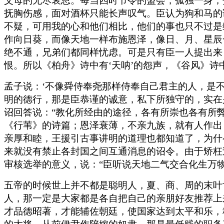
父母的无尽哀思。每当四时节令的盟会，孤独一身，
抚胸伤感，面对酒杯只能长声叹气。臣认为狗和马的
不疑，可用我的心和他们相比，他们的事也只不过是
作向日葵，而像天地一样布施恩泽，像日、月、星辰
绝不通，兄弟们都同样忧虑。可是只有臣一人提出来
恨。所以《柏舟》诗中有‘天呐’的怨声，《谷风》诗
孟子说：‘不像舜侍奉尧那样侍奉自己君主的人，是
明的德行，那是臣恭谨的诚意，私下所独守的，实在
诏回答说：“教化所经由的途径，各有所崇也各有所
《行苇》的诗篇；恩泽衰薄，不亲九族，就有人作出
亲厚和睦，王援引古事讲明的道理也都知道了，为什
来就没有禁止各封国之间互通消息的诏令。由于矫枉
审核选举的意义，说：“臣听说天地二气交合化生万
五帝的时候世上并不都是聪明人，夏、商、周的末叶
人，那一定是大家都是各自把自己的亲朋好友推荐上
才品德昭著，才能辅佐朝廷，使国家达到太平和乐，