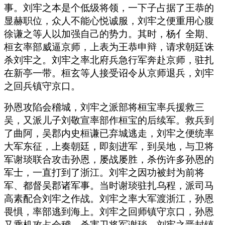
事。刘牢之本是个低级将领，一下子占据了王恭的
显赫职位，众人不能心悦诚服，刘牢之便重用心腹
徐谦之等人以加强自己的势力。其时，杨亻全期、
桓玄率部威逼京师，上表为王恭申辩，请求朝廷诛
杀刘牢之。刘牢之率北府兵急行军奔赴京师，驻扎
在新亭一带。桓玄等人接受诏令从京师退兵，刘牢
之回兵镇守京口。
孙恩攻陷会稽城，刘牢之派部将桓宝率兵援救三
吴，又派儿子刘敬宣率部作桓宝的后续军。救兵到
了曲阿，吴郡内史桓谦已弃城逃走，刘牢之便统率
大军东征，上奏朝廷，即刻进军，到吴地，与卫将
军谢琰联合攻击孙恩，屡战屡胜，杀伤许多孙恩的
军士，一直打到了浙江。刘牢之因功被封为前将
军、都督吴郡诸军事。当时谢琰驻扎乌程，派司马
高素配合刘牢之作战。刘牢之率大军渡浙江，孙恩
畏惧，率部逃到海上。刘牢之回师镇守京口，孙恩
又乘机攻占会稽，杀害卫将军谢琰。刘牢之晋封镇