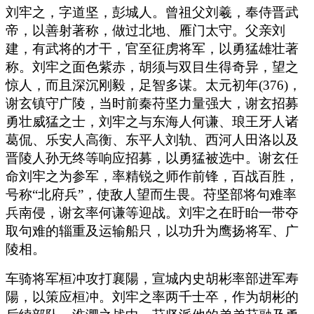
刘牢之，字道坚，彭城人。曾祖父刘羲，奉侍晋武
帝，以善射著称，做过北地、雁门太守。父亲刘
建，有武将的才干，官至征虏将军，以勇猛雄壮著
称。刘牢之面色紫赤，胡须与双目生得奇异，望之
惊人，而且深沉刚毅，足智多谋。太元初年(376)，
谢玄镇守广陵，当时前秦苻坚力量强大，谢玄招募
勇壮威猛之士，刘牢之与东海人何谦、琅王牙人诸
葛侃、乐安人高衡、东平人刘轨、西河人田洛以及
晋陵人孙无终等响应招募，以勇猛被选中。谢玄任
命刘牢之为参军，率精锐之师作前锋，百战百胜，
号称“北府兵”，使敌人望而生畏。苻坚部将句难率
兵南侵，谢玄率何谦等迎战。刘牢之在盱眙一带夺
取句难的辎重及运输船只，以功升为鹰扬将军、广
陵相。
车骑将军桓冲攻打襄陽，宣城内史胡彬率部进军寿
陽，以策应桓冲。刘牢之率两千士卒，作为胡彬的