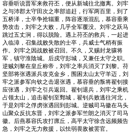
容垂听说晋军来救苻丕，便从新城往北撤离。刘牢
之与沛郡太守田次之率部追赶，行军两百里，到了
五桥泽，士卒争抢辎重，阵容逐渐混乱，慕容垂乘
势攻击，刘牢之大败，几乎全军覆没。刘牢之跃马
跳过五丈涧，得以脱险。遇上苻丕的救兵，一起进
入临漳，召集战败失散的士卒，兵威士气稍有振
作。刘牢之因战败被召回。不久，又赐封龙骧将
军，镇守淮陰城。后戍守彭城，又兼任太守之职。
逆贼刘黎在皇丘称帝，刘牢之率兵消灭了刘黎。苻
坚部将张遇派兵攻克金乡，围困太山太守羊迈，刘
牢之派参军向钦之击退张遇，慕容垂的叛将翟钊接
应张遇，刘牢之引兵返回。翟钊退兵，刘牢之乘机
占领太山，追击翟钊至鄄城，翟钊兵败逃往河北，
于是刘牢之俘虏张遇回到彭城。逆贼司马徽在马头
山聚众反抗东晋，刘牢之派参军竺朗之消灭了司马
徽。后燕慕容氏攻打廪丘，高平太守徐含远频频告
急，刘牢之无力救援，以怯弱畏敌被罢官。