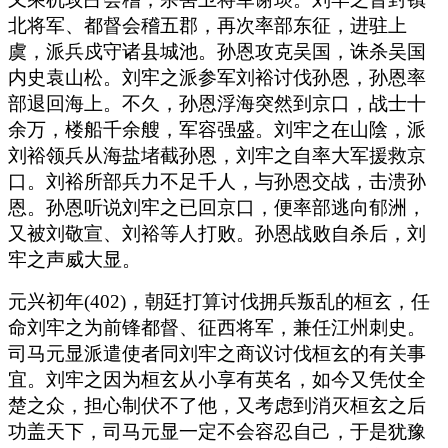
北将军、都督会稽五郡，再次率部东征，进驻上
虞，派兵戍守诸县城池。孙恩攻克吴国，诛杀吴国
内史袁山松。刘牢之派参军刘裕讨伐孙恩，孙恩率
部退回海上。不久，孙恩浮海突然到京口，战士十
余万，楼船千余艘，军容强盛。刘牢之在山陰，派
刘裕领兵从海盐堵截孙恩，刘牢之自率大军援救京
口。刘裕所部兵力不足千人，与孙恩交战，击溃孙
恩。孙恩听说刘牢之已回京口，便率部逃向郁洲，
又被刘敬宣、刘裕等人打败。孙恩战败自杀后，刘
牢之声威大显。
元兴初年(402)，朝廷打算讨伐拥兵叛乱的桓玄，任
命刘牢之为前锋都督、征西将军，兼任江州刺史。
司马元显派遣使者同刘牢之商议讨伐桓玄的有关事
宜。刘牢之因为桓玄从小享有英名，如今又凭仗全
楚之众，担心制伏不了他，又考虑到消灭桓玄之后
功盖天下，司马元显一定不会容忍自己，于是犹豫