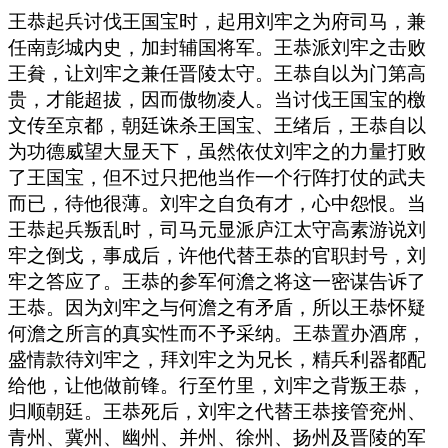
王恭起兵讨伐王国宝时，起用刘牢之为府司马，兼
任南彭城内史，加封辅国将军。王恭派刘牢之击败
王貵，让刘牢之兼任晋陵太守。王恭自以为门第高
贵，才能超拔，因而傲物凌人。当讨伐王国宝的檄
文传至京都，朝廷诛杀王国宝、王绪后，王恭自以
为功德威望大显天下，虽然依仗刘牢之的力量打败
了王国宝，但不过只把他当作一个行阵打仗的武夫
而已，待他很薄。刘牢之自负有才，心中怨恨。当
王恭起兵叛乱时，司马元显派庐江太守高素游说刘
牢之倒戈，事成后，许他代替王恭的官职封号，刘
牢之答应了。王恭的参军何澹之将这一密谋告诉了
王恭。因为刘牢之与何澹之有矛盾，所以王恭怀疑
何澹之所言的真实性而不予采纳。王恭置办酒席，
盛情款待刘牢之，拜刘牢之为兄长，精兵利器都配
给他，让他做前锋。行至竹里，刘牢之背叛王恭，
归顺朝廷。王恭死后，刘牢之代替王恭接管兖州、
青州、冀州、幽州、并州、徐州、扬州及晋陵的军