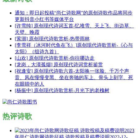
通知：即日起投稿“尚仁诗歌网”的原创诗歌作品将同步
更新抖音小红书等媒体平台
[许雪纯] 原创现代诗词五首-忆堆雪、天上飞、街边草、
天壁、晚霞
[萦洄] 原创现代诗歌赏析-热带雨林
[李雪祥（冰河时代鱼在飞）]原创现代诗歌赏析-《心与
太阳》（组诗九首）
[山欢] 原创现代诗歌赏析-你往哪边走
[龙岗，大漠孤烟] 原创现代诗词赏析鉴赏
[祝逢安] 原创现代诗歌六首-太阳换一张脸、千万个声
音、风在慢慢变黑、坐在奔驰的车上、骨头上刻字、死
在眼睛中的人
[杨振中] 原创现代诗歌赏析-月光下的老槐树
热评诗歌
2023
年尚仁诗歌网诗歌征稿 诗歌投稿及稿费说明
2022-12-