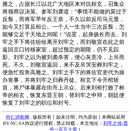
雅之，占据长江以北广大地区来对抗桓玄，召集众
将领商议决策。参军刘袭道：“事情不能做的莫过于
反叛，而将军早年反王恭，不久以前反司马元显，
如今又打算反桓公。一个人一生当中三次反叛，怎
能够立足于天地之间呢！”说罢，起身扬长而去。刘
牢之手下将佐纷纷离开刘牢之，而刘敬宣在此之前
返回京口转移家室，超过预定的期限，仍不见踪
影。刘牢之以为被刘袭杀害，便心灰意冷，上吊而
死。不久，刘敬宣返回，来不及吊哭安葬刘牢之，
便急忙投奔高雅之。刘牢之手下的将佐官吏代为操
办丧事，并将刘牢之归葬丹徒。桓玄下令开棺斩
首，将尸体暴露在街市上示众。后来刘裕打败了称
帝的桓玄，恢复东晋王朝，替刘牢之申辩，朝廷便
恢复了刘牢之的职位和封号。
尚仁诗歌网
, 版权所有丨如未注明 , 均为原创丨本网站采用
BY-NC-SA协议进行授权 , 禁止转载，本文地址：
刘牢之传-晋
书一百五十章
！