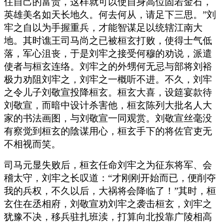
住自己的富贵，这样就可以使自身高位固若金石，
英雄美名如天长地久。何去何从，请足下三思。”刘
牢之自以为手握重兵，才能智谋足以统辖江南大
地。其时谯王司马尚之已被桓玄打败，使得士气低
落，军心沮丧，于是刘牢之接受何穆的劝说，派遣
使者与桓玄连络。刘牢之的外甥何无忌与部将刘裕
极力劝阻刘牢之，刘牢之一概听不进。不久，刘牢
之令儿子刘敬宣投降桓玄。桓玄大喜，设筵宴款待
刘敬宣，而暗中设计杀害他，桓玄陈列大批名人大
家的书法画图，与刘敬宣一同观赏。刘敬宣丝毫没
有察觉到桓玄的陰谋用心，桓玄手下的将佐官吏无
不相视而笑。
司马元显失败后，桓玄任命刘牢之为征东将军、会
稽太守，刘牢之长叹道：“才刚刚开始而已，便削夺
我的兵权，不久以后，大祸将会降临了！”其时，桓
玄住在丞相府，刘敬宣劝刘牢之袭击桓玄，刘牢之
犹豫不决，移兵驻扎班渎，打算向北投靠广陵相高