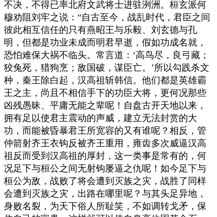
不决，不得已率北府文武将士进驻洌洲。桓玄派何
穆劝阻刘牢之说：“自古至今，战乱时代，君臣之间
彼此相互信任的只有燕昭王与乐毅、刘玄德与孔
明，但都是功业未成而明君早逝，假如功成名就，
恐怕难保大祸不临头。常言道：‘高鸟尽，良弓藏；
狡兔死，猎狗烹；敌国破，谋臣亡。’所以勾践杀文
种，秦王除白起，汉高祖斩韩信。他们都是英雄霸
王之主，尚且不相信手下的功臣大将，更何况那些
凶残愚昧、平庸无能之辈呢！自盘古开天地以来，
拥有足以使君主震动的声威，建立无法封赏的大
功，而能被昏暴君王所宽容的又有谁呢？相反，管
仲箭射齐王衣钩反被齐王重用，雍齿多次威逼汉高
祖反而受到汉高祖的厚封，这一类事是常有的，何
况足下与桓公之间无射钩屡逼之仇呢！如今足下与
桓公为敌，战败了将会遭到灭族之灾，战胜了同样
会遭到灭族之灾，出路在哪里呢？与其头足异地，
身败名裂，为天下俗人所耻笑，不如调转戈矛，保