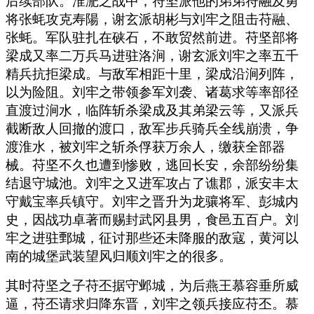
后续部队。淮淝之战中，苻坚派他的弟弟苻融及勇
将张蚝攻克寿陽，谢玄派胡彬与刘牢之阻击苻融、
张蚝。军队驻扎在硖石，不敢贸然前进。苻坚部将
梁成又率二万兵马进驻洛涧，谢玄派刘牢之率五千
精兵抗拒梁成。与敌军相距十里，梁成沿涧列阵，
以为险阻。刘牢之带领参军刘袭、诸葛求等率部径
直渡过涧水，临阵斩杀梁成及其弟梁云等，又派兵
截断敌人回撤的渡口，敌军步兵骑兵全线崩溃，争
渡淮水，被刘牢之斩杀俘获万余人，缴获全部器
械。苻坚不久也遭到惨败，逃回长安，余部纷纷集
结退守城池。刘牢之又进军攻占了谯郡，派安丰太
守戴宝率兵镇守。刘牢之晋升为龙骧将军、彭城内
史，因战功卓著而赐封武冈县男，食邑五百户。刘
牢之进驻鄄城，征讨那些还未降服的敌寇，黄河以
南的城堡武装望风归顺刘牢之的很多。
其时苻坚之子苻丕据守邺城，为后燕王慕容垂所威
逼，苻丕请求归降东晋，刘牢之领兵接应苻丕。慕