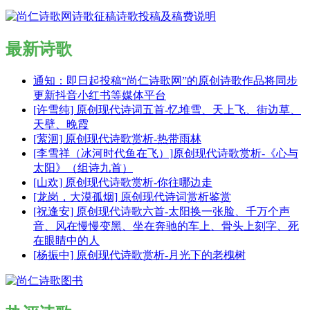
最新诗歌
通知：即日起投稿“尚仁诗歌网”的原创诗歌作品将同步
更新抖音小红书等媒体平台
[许雪纯] 原创现代诗词五首-忆堆雪、天上飞、街边草、
天壁、晚霞
[萦洄] 原创现代诗歌赏析-热带雨林
[李雪祥（冰河时代鱼在飞）]原创现代诗歌赏析-《心与
太阳》（组诗九首）
[山欢] 原创现代诗歌赏析-你往哪边走
[龙岗，大漠孤烟] 原创现代诗词赏析鉴赏
[祝逢安] 原创现代诗歌六首-太阳换一张脸、千万个声
音、风在慢慢变黑、坐在奔驰的车上、骨头上刻字、死
在眼睛中的人
[杨振中] 原创现代诗歌赏析-月光下的老槐树