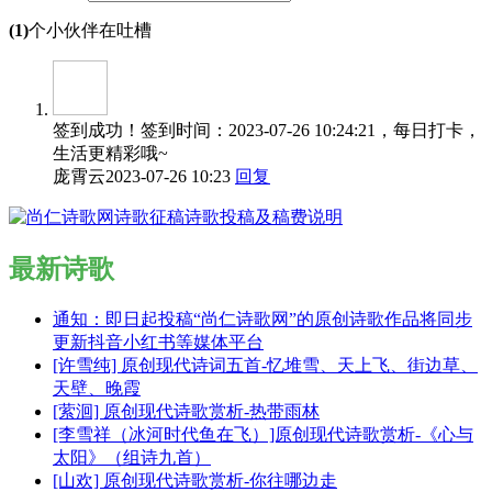
(1)
个小伙伴在吐槽
签到成功！签到时间：2023-07-26 10:24:21，每日打卡，
生活更精彩哦~
庞霄云
2023-07-26 10:23
回复
最新诗歌
通知：即日起投稿“尚仁诗歌网”的原创诗歌作品将同步
更新抖音小红书等媒体平台
[许雪纯] 原创现代诗词五首-忆堆雪、天上飞、街边草、
天壁、晚霞
[萦洄] 原创现代诗歌赏析-热带雨林
[李雪祥（冰河时代鱼在飞）]原创现代诗歌赏析-《心与
太阳》（组诗九首）
[山欢] 原创现代诗歌赏析-你往哪边走