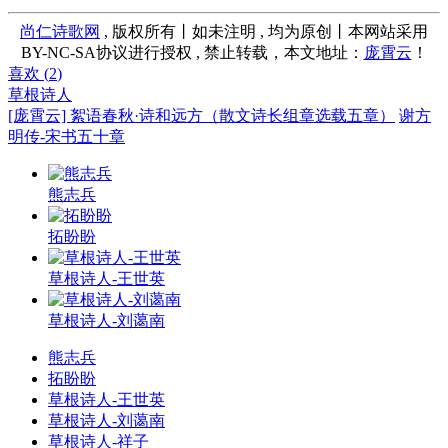
尚仁诗歌网
, 版权所有丨如未注明 , 均为原创丨本网站采用
BY-NC-SA协议进行授权 , 禁止转载，本文地址：
庞霄云
！
喜欢 (
2
)
草根诗人
[庞霄云] 絮语春秋·诗和远方（散文诗长组章选载五章）
谢方
明传-宋书五十章
熊志兵
拓盼盼
草根诗人-王世英
草根诗人-刘蔼南
熊志兵
拓盼盼
草根诗人-王世英
草根诗人-刘蔼南
草根诗人-祥子