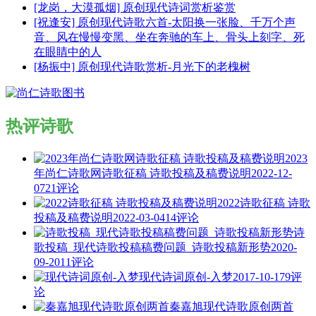
[龙岗，大漠孤烟] 原创现代诗词赏析鉴赏
[祝逢安] 原创现代诗歌六首-太阳换一张脸、千万个声
音、风在慢慢变黑、坐在奔驰的车上、骨头上刻字、死
在眼睛中的人
[杨振中] 原创现代诗歌赏析-月光下的老槐树
热评诗歌
2023
年尚仁诗歌网诗歌征稿 诗歌投稿及稿费说明
2022-12-
07
21评论
2022诗歌征稿 诗歌
投稿及稿费说明
2022-03-04
14评论
诗
歌投稿_现代诗歌投稿稿费问题_诗歌投稿新形势
2020-
09-20
11评论
现代诗词原创-入梦
2017-10-17
9评
论
秦嘉旭现代诗歌原创两首