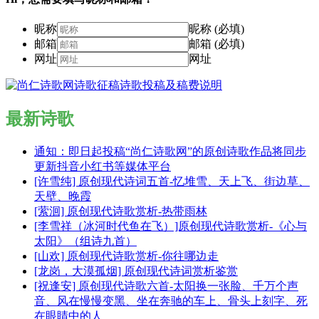
昵称
昵称 (必填)
邮箱
邮箱 (必填)
网址
网址
最新诗歌
通知：即日起投稿“尚仁诗歌网”的原创诗歌作品将同步
更新抖音小红书等媒体平台
[许雪纯] 原创现代诗词五首-忆堆雪、天上飞、街边草、
天壁、晚霞
[萦洄] 原创现代诗歌赏析-热带雨林
[李雪祥（冰河时代鱼在飞）]原创现代诗歌赏析-《心与
太阳》（组诗九首）
[山欢] 原创现代诗歌赏析-你往哪边走
[龙岗，大漠孤烟] 原创现代诗词赏析鉴赏
[祝逢安] 原创现代诗歌六首-太阳换一张脸、千万个声
音、风在慢慢变黑、坐在奔驰的车上、骨头上刻字、死
在眼睛中的人