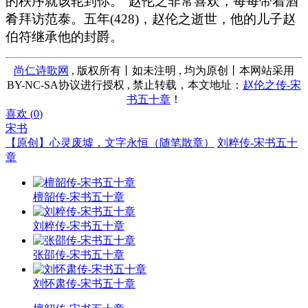
的秩序就该轮到你。”赵伦之非常喜欢，每每带着酒
肴拜访范泰。五年(428)，赵伦之逝世，他的儿子赵
伯符继承他的封爵。
尚仁诗歌网
, 版权所有丨如未注明 , 均为原创丨本网站采用
BY-NC-SA协议进行授权 , 禁止转载，本文地址：
赵伦之传-宋
书五十章
！
喜欢 (
0
)
宋书
【原创】心灵废墟，文字永恒（随笔散章）
刘粹传-宋书五十
章
檀韶传-宋书五十章
刘粹传-宋书五十章
张邵传-宋书五十章
刘怀肃传-宋书五十章