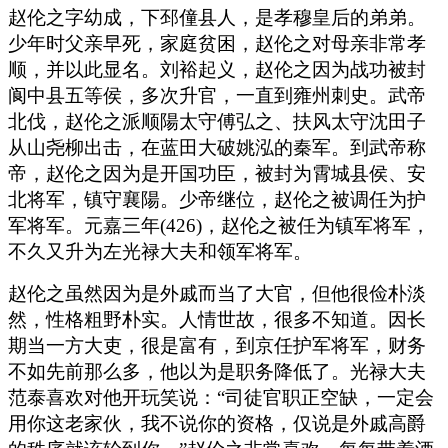
赵伦之字幼成，下邳僮县人，是孝穆皇后的弟弟。
少年时父亲早死，家庭贫困，赵伦之对母亲非常孝
顺，并以此显名。刘裕起义，赵伦之因为战功被封
阆中县五等侯，多次升官，一直到雍州刺史。武帝
北伐，赵伦之派顺陽太守傅弘之、扶风太守沈田子
从山尧柳出击，在蓝田大破姚泓的秦军。到武帝称
帝，赵伦之因为是开国功臣，被封为霄城县侯、安
北将军，镇守襄陽。少帝继位，赵伦之被调任为护
军将军。元嘉三年(426)，赵伦之被任为镇军将军，
不久又升为左光禄大夫和领军将军。
赵伦之虽然因为是外戚而当了大官，但他很俭朴淡
然，性格粗野朴实。人情世故，很多不知道。因长
期当一方大吏，很是富有，到京任护军将军，财务
不如先前那么多，他以为是职务降低了。光禄大夫
范泰喜欢对他开玩笑说：“司徒官职正空缺，一定会
用你这老家伙，我不说你的资格，仅说是外戚高爵