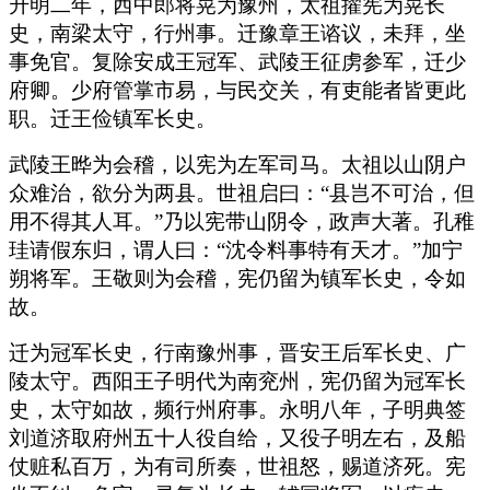
升明二年，西中郎将晃为豫州，太祖擢宪为晃长
史，南梁太守，行州事。迁豫章王谘议，未拜，坐
事免官。复除安成王冠军、武陵王征虏参军，迁少
府卿。少府管掌市易，与民交关，有吏能者皆更此
职。迁王俭镇军长史。
武陵王晔为会稽，以宪为左军司马。太祖以山阴户
众难治，欲分为两县。世祖启曰：“县岂不可治，但
用不得其人耳。”乃以宪带山阴令，政声大著。孔稚
珪请假东归，谓人曰：“沈令料事特有天才。”加宁
朔将军。王敬则为会稽，宪仍留为镇军长史，令如
故。
迁为冠军长史，行南豫州事，晋安王后军长史、广
陵太守。西阳王子明代为南兖州，宪仍留为冠军长
史，太守如故，频行州府事。永明八年，子明典签
刘道济取府州五十人役自给，又役子明左右，及船
仗赃私百万，为有司所奏，世祖怒，赐道济死。宪