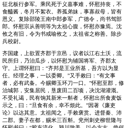
征北板行参军。乘民死于义嘉事难，怀慰持丧，不
食醯酱，冬月不絮衣。养孤弟妹，事寡叔母，皆有
恩义。复除邵陵王南中郎参军，广德令，尚书驾部
郎。怀慰宗从善明等为太祖心腹，怀慰亦豫焉。沈
攸之有旧，令为书戒喻攸之，太祖省之称善。除步
兵校尉。
齐国建，上欲置齐郡于京邑，议者以江右土沃，流
民所归，乃治瓜步，以怀慰为辅国将军、齐郡太
守。上谓怀慰曰：“齐邦是王业所基，吾方以为显
任。经理之事，一以委卿。”又手敕曰：“有文事
者，必有武备。今赐卿玉环刀一口。”怀慰至郡，修
治城郭，安集居民，垦废田二百顷，决沈湖灌溉。
不受礼谒，民有饷其新米一斛者，怀慰出所食麦饭
示之，曰：“旦食有余，幸不烦此。”因著《廉吏
论》以达其意。太祖闻之，手敕褒赏。进督秦、沛
二郡。妻子在都，赐米三百斛。兖州刺史柳世隆与
怀慰书曰：“胶东流化，颍川致美，以今方古，曾何