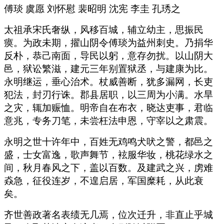
傅琰 虞愿 刘怀慰 裴昭明 沈宪 李圭 孔琇之
太祖承宋氏奢纵，风移百城，辅立幼主，思振民
瘼。为政未期，擢山阴令傅琰为益州刺史。乃捐华
反朴，恭己南面，导民以躬，意存勿扰。以山阴大
邑，狱讼繁滋，建元三年别置狱丞，与建康为比。
永明继运，垂心治术。杖威善断，犹多漏网，长吏
犯法，封刃行诛。郡县居职，以三周为小满。水旱
之灾，辄加赈恤。明帝自在布衣，晓达吏事，君临
意兆，专务刀笔，未尝枉法申恩，守宰以之肃震。
永明之世十许年中，百姓无鸡鸣犬吠之警，都邑之
盛，士女富逸，歌声舞节，袨服华妆，桃花绿水之
间，秋月春风之下，盖以百数。及建武之兴，虏难
猋急，征役连岁，不遑启居，军国糜耗，从此衰
矣。
齐世善政著名表绩无几焉，位次迁升，非直止乎城