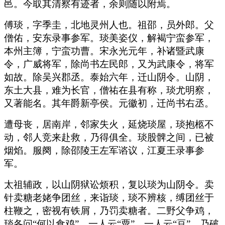
邑。今取其清察有迹者，余则随以附焉。
傅琰，字季圭，北地灵州人也。祖邵，员外郎。父
僧佑，安东录事参军。琰美姿仪，解褐宁蛮参军，
本州主簿，宁蛮功曹。宋永光元年，补诸暨武康
令，广威将军，除尚书左民郎，又为武康令，将军
如故。除吴兴郡丞。泰始六年，迁山阴令。山阴，
东土大县，难为长官，僧祐在县有称，琰尤明察，
又著能名。其年爵新亭侯。元徽初，迁尚书右丞。
遭母丧，居南岸，邻家失火，延烧琰屋，琰抱柩不
动，邻人竞来赴救，乃得俱全。琰股髀之间，已被
烟焰。服阕，除邵陵王左军谘议，江夏王录事参
军。
太祖辅政，以山阴狱讼烦积，复以琰为山阴令。卖
针卖糖老姥争团丝，来诣琰，琰不辨核，缚团丝于
柱鞭之，密视有铁屑，乃罚卖糖者。二野父争鸡，
琰各问“何以食鸡”。一人云“粟”，一人云“豆”，乃破