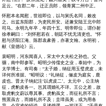
足云。”在郡二年，迁正员郎，领青冀二州中正。
怀慰本名闻慰，世祖即位，以与舅氏名同，敕改
之。出监东阳郡，为吏民所安。还兼安陆王北中郎
司马。永明九年卒，年四十五。明帝即位，谓仆射
徐孝嗣曰： “刘怀慰若在，朝廷不忧无清吏也。”怀
慰与济阳江淹、陈郡袁彖善，亦著文翰。永明初，
献《皇德论》云。
裴昭明，河东闻喜人，宋太中大夫松之孙也。父
骃，南中郎参军。昭明少传儒史之业，泰始中，为
太学博士。有司奏：“太子婚，纳征用玉璧虎皮，未
详何所准据。”昭明议：“礼纳征，俪皮为庭实，鹿
皮也。晋太子纳妃注‘以虎皮二’。太元中，公主纳
征，虎豹皮各一。岂其谓婚礼不详。王公之差，故
取虎豹文蔚以尊其事。虎豹虽文，而征礼所不言；
熊罴虽古，而婚礼所不及；圭璋虽美，或为用各
异。今宜准的经诰。凡诸僻谬，一皆详正。”于是有