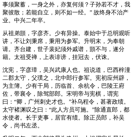
事须聚蓄，一身之外，亦复何须？子孙若不才，我
聚彼散；若能自立，则不如一经。” 故终身不治产
业。中兴二年卒。
从祖弟顗，字彦齐。少有异操。泰始中于总明观听
讲，不让刘秉席，秉用为参军。升明末，为奉朝
请。齐台建，世子裴妃须外戚谱，顗不与，遂分
籍。太祖受禅，上表诽谤，挂冠去，伏诛。
沈宪，字彦璋，吴兴武康人也。祖说道，巴西梓潼
二郡太守，父璞之，北中郎行参军。宪初应州辟，
为主簿。少有干局，历临首、余杭令，巴陵王府
佐，带襄令，除驾部郎。宋明帝与宪棋，谓宪
曰：“卿，广州刺史才也。”补乌程令，甚著政绩。
太守褚渊叹之曰：“此人方员可施。”除通直郎，都
水使者。长于吏事，居官有绩。除正员郎，补吴
令，尚书左丞。