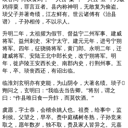
鸡得粟，罪言豆者。县内称神明，无敢复为偷盗。
琰父子并著奇绩，江左鲜有。世云诸傅有《治县
谱》，子孙相传，不以示人。
升明二年，太祖擢为假节、督益宁二州军事、建威
将军、益州刺史、宋宁太守。建元元年，进号宁朔
将军。四年，征骁骑将军，黄门郎。永明二年，迁
建威将军、安陆王北中郎长史，改宁朔将军。明
年，徙庐陵王安西长史、南郡内史，行荆州事。五
年，卒。琰丧西还，有诏出临。
临淮刘玄明亦有吏能，为山阴令，大著名绩。琰子
翙问之，玄明曰：“我临去当告卿。”将别，谓之
曰：“作县唯日食一升飰，而莫饮酒。”
虞愿，字士恭，会稽余姚人也。祖赉，给事中，监
利侯。父望之，早卒。赉中庭橘树冬熟，子孙竞来
取之，愿年数岁，独不取，赉及家人皆异之。元嘉