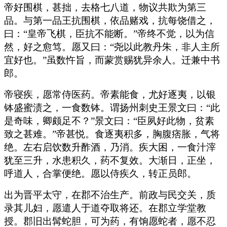
帝好围棋，甚拙，去格七八道，物议共欺为第三
品。与第一品王抗围棋，依品赌戏，抗每饶借之，
曰：“皇帝飞棋，臣抗不能断。”帝终不觉，以为信
然，好之愈笃。愿又曰：“尧以此教丹朱，非人主所
宜好也。”虽数忤旨，而蒙赏赐犹异余人。迁兼中书
郎。
帝寝疾，愿常侍医药。帝素能食，尤好逐夷，以银
钵盛蜜渍之，一食数钵。谓扬州刺史王景文曰：“此
是奇味，卿颇足不？”景文曰：“臣夙好此物，贫素
致之甚难。”帝甚悦。食逐夷积多，胸腹痞胀，气将
绝。左右启饮数升酢酒，乃消。疾大困，一食汁滓
犹至三升，水患积久，药不复效。大渐日，正坐，
呼道人，合掌便绝。愿以侍疾久，转正员郎。
出为晋平太守，在郡不治生产。前政与民交关，质
录其儿妇，愿遣人于道夺取将还。在郡立学堂教
授。郡旧出髯蛇胆，可为药，有饷愿蛇者，愿不忍