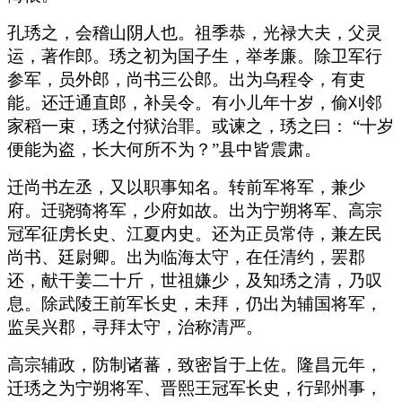
孔琇之，会稽山阴人也。祖季恭，光禄大夫，父灵
运，著作郎。琇之初为国子生，举孝廉。除卫军行
参军，员外郎，尚书三公郎。出为乌程令，有吏
能。还迁通直郎，补吴令。有小儿年十岁，偷刈邻
家稻一束，琇之付狱治罪。或谏之，琇之曰： “十岁
便能为盗，长大何所不为？”县中皆震肃。
迁尚书左丞，又以职事知名。转前军将军，兼少
府。迁骁骑将军，少府如故。出为宁朔将军、高宗
冠军征虏长史、江夏内史。还为正员常侍，兼左民
尚书、廷尉卿。出为临海太守，在任清约，罢郡
还，献干姜二十斤，世祖嫌少，及知琇之清，乃叹
息。除武陵王前军长史，未拜，仍出为辅国将军，
监吴兴郡，寻拜太守，治称清严。
高宗辅政，防制诸蕃，致密旨于上佐。隆昌元年，
迁琇之为宁朔将军、晋熙王冠军长史，行郢州事，