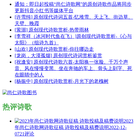
通知：即日起投稿“尚仁诗歌网”的原创诗歌作品将同步
更新抖音小红书等媒体平台
[许雪纯] 原创现代诗词五首-忆堆雪、天上飞、街边草、
天壁、晚霞
[萦洄] 原创现代诗歌赏析-热带雨林
[李雪祥（冰河时代鱼在飞）]原创现代诗歌赏析-《心与
太阳》（组诗九首）
[山欢] 原创现代诗歌赏析-你往哪边走
[龙岗，大漠孤烟] 原创现代诗词赏析鉴赏
[祝逢安] 原创现代诗歌六首-太阳换一张脸、千万个声
音、风在慢慢变黑、坐在奔驰的车上、骨头上刻字、死
在眼睛中的人
[杨振中] 原创现代诗歌赏析-月光下的老槐树
热评诗歌
2023
年尚仁诗歌网诗歌征稿 诗歌投稿及稿费说明
2022-12-
07
21评论