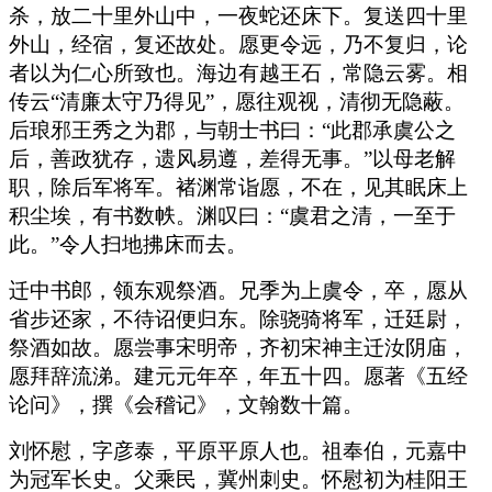
杀，放二十里外山中，一夜蛇还床下。复送四十里
外山，经宿，复还故处。愿更令远，乃不复归，论
者以为仁心所致也。海边有越王石，常隐云雾。相
传云“清廉太守乃得见”，愿往观视，清彻无隐蔽。
后琅邪王秀之为郡，与朝士书曰：“此郡承虞公之
后，善政犹存，遗风易遵，差得无事。”以母老解
职，除后军将军。褚渊常诣愿，不在，见其眠床上
积尘埃，有书数帙。渊叹曰：“虞君之清，一至于
此。”令人扫地拂床而去。
迁中书郎，领东观祭酒。兄季为上虞令，卒，愿从
省步还家，不待诏便归东。除骁骑将军，迁廷尉，
祭酒如故。愿尝事宋明帝，齐初宋神主迁汝阴庙，
愿拜辞流涕。建元元年卒，年五十四。愿著《五经
论问》，撰《会稽记》，文翰数十篇。
刘怀慰，字彦泰，平原平原人也。祖奉伯，元嘉中
为冠军长史。父乘民，冀州刺史。怀慰初为桂阳王