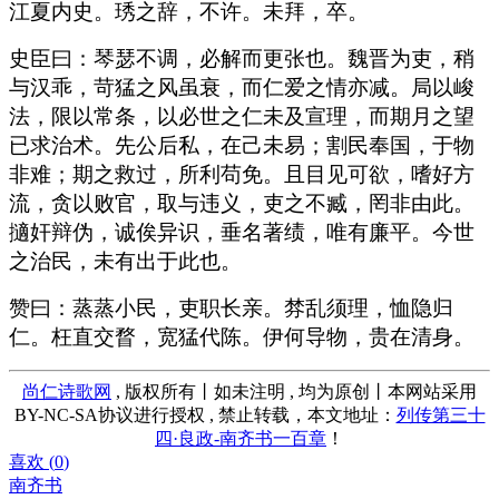
江夏内史。琇之辞，不许。未拜，卒。
史臣曰：琴瑟不调，必解而更张也。魏晋为吏，稍
与汉乖，苛猛之风虽衰，而仁爱之情亦减。局以峻
法，限以常条，以必世之仁未及宣理，而期月之望
已求治术。先公后私，在己未易；割民奉国，于物
非难；期之救过，所利苟免。且目见可欲，嗜好方
流，贪以败官，取与违义，吏之不臧，罔非由此。
擿奸辩伪，诚俟异识，垂名著绩，唯有廉平。今世
之治民，未有出于此也。
赞曰：蒸蒸小民，吏职长亲。棼乱须理，恤隐归
仁。枉直交瞀，宽猛代陈。伊何导物，贵在清身。
尚仁诗歌网
, 版权所有丨如未注明 , 均为原创丨本网站采用
BY-NC-SA协议进行授权 , 禁止转载，本文地址：
列传第三十
四·良政-南齐书一百章
！
喜欢 (
0
)
南齐书