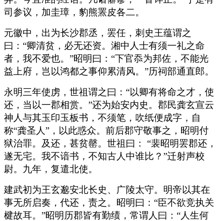
司参议，加圭璋，豹熊罴皮各二。
元徽中，出为长沙郡丞，罢任，刺史王蕴谓之
曰：“卿清贫，必无还资。湘中人士有须一礼之命
者，我不爱也。”昭明曰：“下官忝为邦佐，不能光
益上府，岂以鸿都之事仰累清风。”历祠部通直郎。
永明三年使虏，世祖谓之曰：“以卿有将命之才，使
还，当以一郡相赏。”还为始安内史。郡民龚玄宣云
神人与其玉印玉板书，不须笔，吹纸便成字，自
称“龚圣人”，以此惑众。前后郡守敬事之，昭明付
狱治罪。及还，甚贫罄。世祖曰： “裴昭明罢郡还，
遂无宅。我不谙书，不知古人中谁比？”迁射声校
尉。九年，复遣北使。
建武初为王玄邈安北长史、广陵太守。明帝以其在
事无所启奏，代还，责之。昭明曰：“臣不欲竞执关
楗故耳。”昭明历郡皆有勤绩，常谓人曰：“人生何