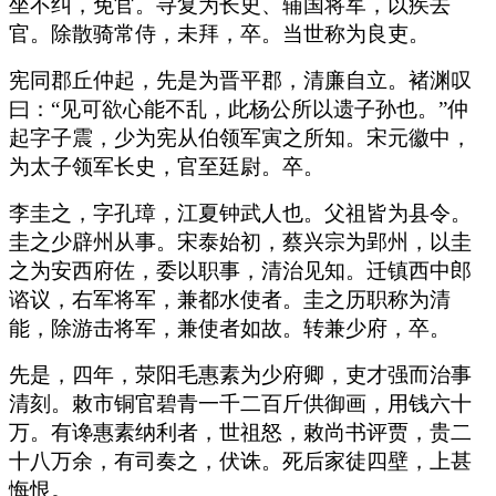
坐不纠，免官。寻复为长史、辅国将军，以疾去
官。除散骑常侍，未拜，卒。当世称为良吏。
宪同郡丘仲起，先是为晋平郡，清廉自立。褚渊叹
曰：“见可欲心能不乱，此杨公所以遗子孙也。”仲
起字子震，少为宪从伯领军寅之所知。宋元徽中，
为太子领军长史，官至廷尉。卒。
李圭之，字孔璋，江夏钟武人也。父祖皆为县令。
圭之少辟州从事。宋泰始初，蔡兴宗为郢州，以圭
之为安西府佐，委以职事，清治见知。迁镇西中郎
谘议，右军将军，兼都水使者。圭之历职称为清
能，除游击将军，兼使者如故。转兼少府，卒。
先是，四年，荥阳毛惠素为少府卿，吏才强而治事
清刻。敕市铜官碧青一千二百斤供御画，用钱六十
万。有谗惠素纳利者，世祖怒，敕尚书评贾，贵二
十八万余，有司奏之，伏诛。死后家徒四壁，上甚
悔恨。