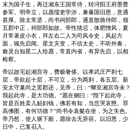
末为国子生，再迁湘东王国常侍，转浔阳王府墨曹
参军。明帝立，以愿儒吏学涉，兼蕃国旧恩，意遇
甚厚。除太常丞，尚书祠部郎，通直散骑侍郎，领
五郡中正，祠部郎如故。帝性猜忌，体肥憎风，夏
月常著皮小衣，拜左右二人为司风令史，风起方
面，辄先启闻。星文灾变，不信太史，不听外奏，
敕灵台知星二人给愿，常直内省，有异先启，以相
检察。
帝以故宅起湘宫寺，费极奢侈。以孝武庄严刹七
层，帝欲起十层，不可立，分为两刹，各五层。新
安太守巢尚之罢郡还，见帝，曰：“卿至湘宫寺未？
我起此寺，是大功德。”愿在侧曰：“陛下起此寺，
皆是百姓卖儿贴妇钱，佛若有知，当悲哭哀愍。罪
高佛图，有何功德？”尚书令袁粲在坐，为之失色。
帝乃怒，使人驱下殿，愿徐去无异容。以旧恩，少
日中，已复召入。