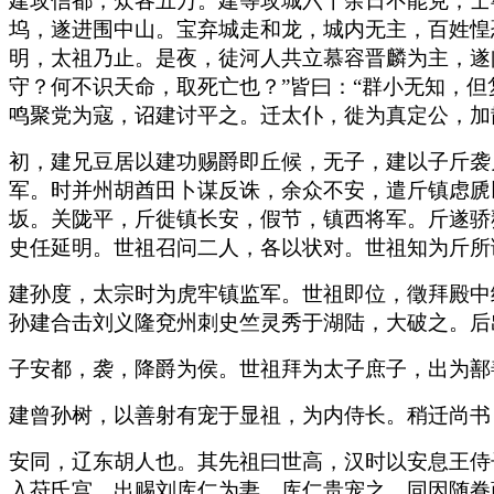
建攻信都，众各五万。建等攻城六十余日不能克，士
坞，遂进围中山。宝弃城走和龙，城内无主，百姓惶
明，太祖乃止。是夜，徒河人共立慕容晋麟为主，遂
守？何不识天命，取死亡也？”皆曰：“群小无知，
鸣聚党为寇，诏建讨平之。迁太仆，徙为真定公，加
初，建兄豆居以建功赐爵即丘候，无子，建以子斤袭
军。时并州胡酋田卜谋反诛，余众不安，遣斤镇虑虒
坂。关陇平，斤徙镇长安，假节，镇西将军。斤遂骄
史任延明。世祖召问二人，各以状对。世祖知为斤所
建孙度，太宗时为虎牢镇监军。世祖即位，徵拜殿中
孙建合击刘义隆兗州刺史竺灵秀于湖陆，大破之。后
子安都，袭，降爵为侯。世祖拜为太子庶子，出为鄯
建曾孙树，以善射有宠于显祖，为内侍长。稍迁尚书
安同，辽东胡人也。其先祖曰世高，汉时以安息王侍
入苻氏宫，出赐刘库仁为妻。库仁贵宠之。同因随眷