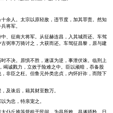
杀十余人。太宗以原轻敌，违节度，加其罪责。然知
鲁兵将军。
侍中、征南大将军。从征赫连昌，入其城而还。车驾
中古弼率万骑讨之，大获而还。车驾征昌黎，原与建
历时不决。原惧不胜，遂谋为逆，事泄伏诛。临刑上
，竭诚戮力，立效于险难之中。臣以顽暗，忝备股
也，非臣之枉。但鲁元外类忠贞，内怀奸诈，而陛下
聚，及诛后，籍其财至数万。
宗以为忠，特亲宠之。
遣太仆丘堆等督租于民间，为昌所败。昌遂骄矜，日