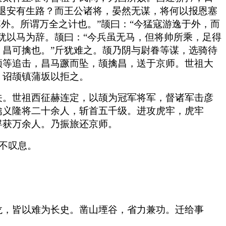
退安有生路？而王公诸将，晏然无谋，将何以报恩塞
外。所谓万全之计也。”颉曰：“今猛寇游逸于外，而
犹以马为辞。颉曰：“今兵虽无马，但将帅所乘，足得
昌可擒也。”斤犹难之。颉乃阴与尉眷等谋，选骑待
颉等追击，昌马蹶而坠，颉擒昌，送于京师。世祖大
，诏颉镇蒲坂以拒之。
关。世祖西征赫连定，以颉为冠军将军，督诸军击彦
擒义隆将二十余人，斩首五千级。进攻虎牢，虎牢
俘获万余人。乃振旅还京师。
不叹息。
龙，皆以难为长史。凿山堙谷，省力兼功。迁给事