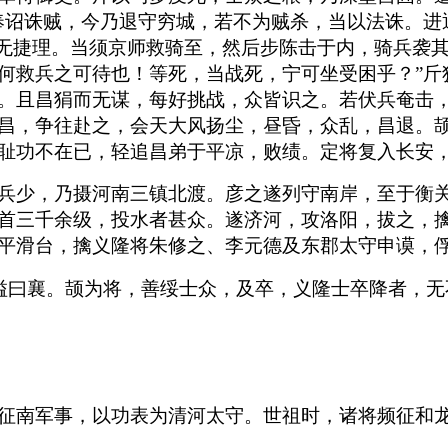
奉诏诛贼，今乃退守穷城，若不为贼杀，当以法诛。进
终无捷理。当须京师救骑至，然后步陈击于内，骑兵袭其
何救兵之可待也！等死，当战死，宁可坐受困乎？”斤
。且昌狷而无谋，每好挑战，众皆识之。若伏兵奄击，
昌，争往赴之，会天大风扬尘，昼昏，众乱，昌退。
耻功不在已，轻追昌弟于平凉，败绩。定将复入长安
兵少，乃摄河南三镇北渡。彦之遂列守南岸，至于衡
首三千余级，投水者甚众。遂济河，攻洛阳，拔之，
平滑台，擒义隆将朱修之、李元德及东郡太守申谟，
谥曰襄。颉为将，善绥士众，及卒，义隆士卒降者，无
征南军事，以功表为清河太守。世祖时，诸将频征和