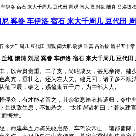
眷 车伊洛 宿石 来大千周几 豆代田 周观 闾大肥 尉拨 陆真 吕洛拔
刘尼 奚眷 车伊洛 宿石 来大千周几 豆代田 
 丘堆 娥清 刘尼 奚眷 车伊洛 宿石 来大千周几 豆代田 
丰，以帝舅贵重。丰子支，尚昭成女，甚见亲待。建
色高亢，垂壮之。还为左大夫。建兄回，诸子多不顺
从征卫辰，破之，赐僮隶五千户，为中部大人。
择俘众，有才能者留之，其余欲悉给衣粮遣归，令中州
？且纵敌生患，不如杀之。”太祖谓诸将曰：“若从建
既而悔焉。
陉，命建率五万骑先驱启路。车驾次常山，诸郡皆降