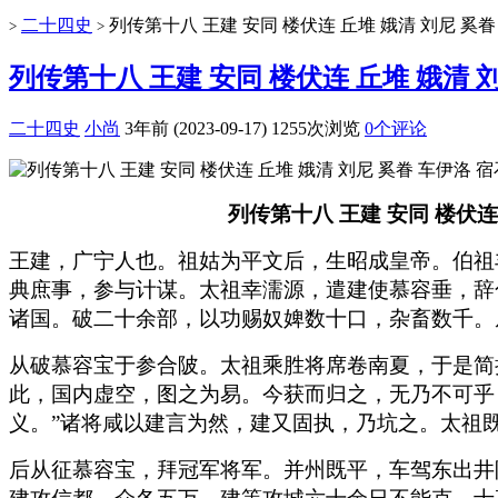
二十四史
列传第十八 王建 安同 楼伏连 丘堆 娥清 刘尼 奚
>
>
列传第十八 王建 安同 楼伏连 丘堆 娥清 
二十四史
小尚
3年前 (2023-09-17)
1255次浏览
0个评论
列传第十八 王建 安同 楼伏连
王建，广宁人也。祖姑为平文后，生昭成皇帝。伯祖
典庶事，参与计谋。太祖幸濡源，遣建使慕容垂，辞
诸国。破二十余部，以功赐奴婢数十口，杂畜数千。
从破慕容宝于参合陂。太祖乘胜将席卷南夏，于是简
此，国内虚空，图之为易。今获而归之，无乃不可乎
义。”诸将咸以建言为然，建又固执，乃坑之。太祖
后从征慕容宝，拜冠军将军。并州既平，车驾东出井