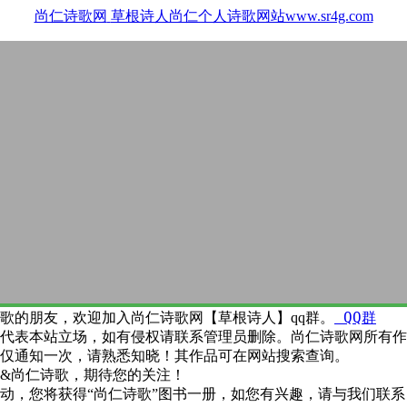
尚仁诗歌网
草根诗人尚仁个人诗歌网站www.sr4g.com
QQ群
歌的朋友，欢迎加入尚仁诗歌网【草根诗人】qq群。
代表本站立场，如有侵权请联系管理员删除。尚仁诗歌网所有作
仅通知一次，请熟悉知晓！其作品可在网站搜索查询。
&尚仁诗歌，期待您的关注！
动，您将获得“尚仁诗歌”图书一册，如您有兴趣，请与我们联