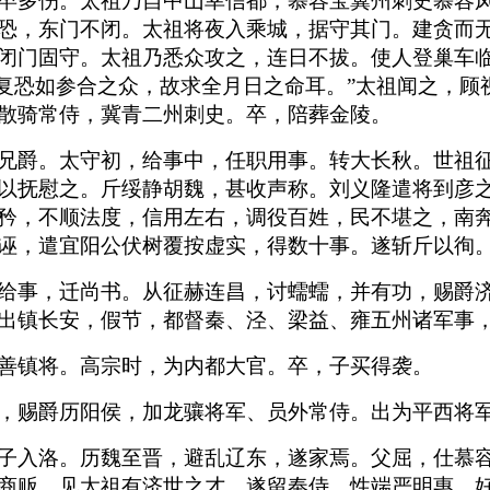
卒多伤。太祖乃自中山幸信都，慕容宝冀州刺史慕容
恐，东门不闭。太祖将夜入乘城，据守其门。建贪而
闭门固守。太祖乃悉众攻之，连日不拔。使人登巢车临
但复恐如参合之众，故求全月日之命耳。”太祖闻之，
散骑常侍，冀青二州刺史。卒，陪葬金陵。
兄爵。太守初，给事中，任职用事。转大长秋。世祖
以抚慰之。斤绥静胡魏，甚收声称。刘义隆遣将到彦
矜，不顺法度，信用左右，调役百姓，民不堪之，南
诬，遣宜阳公伏树覆按虚实，得数十事。遂斩斤以徇
给事，迁尚书。从征赫连昌，讨蠕蠕，并有功，赐爵
出镇长安，假节，都督秦、泾、梁益、雍五州诸军事
善镇将。高宗时，为内都大官。卒，子买得袭。
，赐爵历阳侯，加龙骧将军、员外常侍。出为平西将
子入洛。历魏至晋，避乱辽东，遂家焉。父屈，仕慕
商贩，见太祖有济世之才，遂留奉侍。性端严明惠，