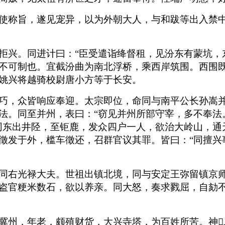
使称旨，遂见宠异，以为外朝大人，与和跋等出入禁
拒兴。同进计曰：“臣受遣诣绛督租，见汾东有蒙坑，
不可制也。宜截汾曲为南北浮桥，乘西岸筑围。西围既
姚兴将越骑校尉唐小方等于长安。
巧，众皆响应奉迎。太宗即位，命同与南平公长孙嵩
法。同至并州，表曰：“窃见并州所部守宰，多不奉法
同东出井陉，至钜鹿，发众四户一人，欲治大岭山，通
徵发于外，槛车徵还，召群官议其罪。皆曰：“同擅兴
同右光禄大夫。世祖出镇北境，同与安定王弥留镇京
盗官粳米数石，欲以养亲。同大怒，奏求戮屈，自劾
冀州，年老，颇殖财货，大兴寺塔，为百姓所苦。神