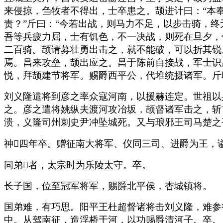
来侵掠，刍牧者不得出，士卒患之。颉进计曰：“本
责？”斤曰：“今若出战，则马力不足，以步击骑，
吾等兵疲力屈，士有饥色，不一决战，则死在旦夕，
二百骑。颉请募壮勇出击之，就不能破，可以折其锐
焉。昌来攻垒，颉出应之。昌于陈前自接战，军士识
悦，拜颉建节将军。赐爵西平公，代堆统摄诸军。斤
刘义隆遣将到彦之率众寇河南，以援赫连定。世祖以
之。彦之遣将姚纵夫渡河攻冶坂，颉督诸军击之，斩
溃，义隆司州刺史尹冲坠城死。又与琅邪王司马楚之
神四年卒。赠征南大将军、仪同三司、进爵为王，
同弟者，太宗时为乐陵太守。卒。
长子国，位至冠军将军，赐爵北平侯，杏城镇将。
国弟难，有巧思。阳平王杜超督诸将击刘义隆，难参
中。从驾南征，造浮桥于河，以功赐爵清河子。卒。