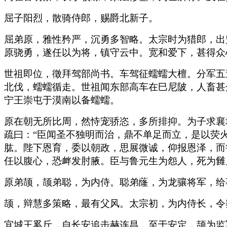
屈子阳烈，散骑侍郎，赐爵北新子。
屈弟原，雅性矜严，沉勇多智略。太宗时为猎郎，出
原骁勇，遂任以为将，镇守云中。宽和爱下，甚得众
世祖即位，徵拜驾部尚书。车驾征蠕蠕大檀。分军五
北伐，蠕蠕循走。世祖闻东部高车在巳尼陂，人畜甚
宁王崇屯于漠南以备蠕蠕。
原在朝无所比周，然恃宠骄恣，多所排抑。为子求襄
疏曰：“臣闻圣不独明而治，鼎不单足而立，是以荧
肱。陛下恩育，委以朝政，思展微诚，仰报恩泽，而
任以腹心，恐衅发肘腋。臣与鲁元生为怨人，死为雠
原弟颉，颉弟聪，为内侍。聪弟蕯，为龙骧将军，给
颉，辩慧多策略，最有父风。太宗初，为内侍长，令
宜城王奚斤，自长安追击赫连昌，至于安定，颉为监