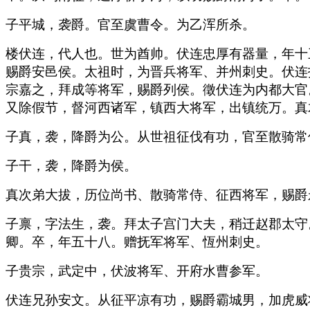
子平城，袭爵。官至虞曹令。为乙浑所杀。
楼伏连，代人也。世为酋帅。伏连忠厚有器量，年十
赐爵安邑侯。太祖时，为晋兵将军、并州刺史。伏连
宗嘉之，拜成等将军，赐爵列侯。徵伏连为内都大官
又除假节，督河西诸军，镇西大将军，出镇统万。真
子真，袭，降爵为公。从世祖征伐有功，官至散骑常
子干，袭，降爵为侯。
真次弟大拔，历位尚书、散骑常侍、征西将军，赐爵
子禀，字法生，袭。拜太子宫门大夫，稍迁赵郡太守
卿。卒，年五十八。赠抚军将军、恆州刺史。
子贵宗，武定中，伏波将军、开府水曹参军。
伏连兄孙安文。从征平凉有功，赐爵霸城男，加虎威