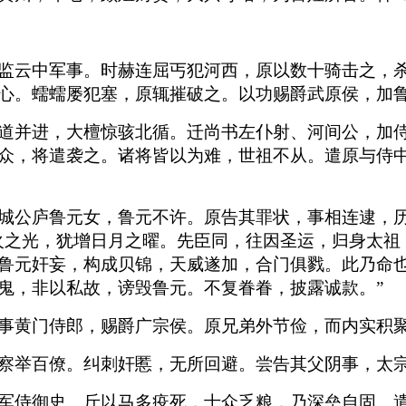
监云中军事。时赫连屈丐犯河西，原以数十骑击之，
心。蠕蠕屡犯塞，原辄摧破之。以功赐爵武原侯，加
道并进，大檀惊骇北循。迁尚书左仆射、河间公，加
众，将遣袭之。诸将皆以为难，世祖不从。遣原与侍
城公庐鲁元女，鲁元不许。原告其罪状，事相连逮，
火之光，犹增日月之曜。先臣同，往因圣运，归身太祖
鲁元奸妄，构成贝锦，天威遂加，合门俱戮。此乃命
鬼，非以私故，谤毁鲁元。不复眷眷，披露诚款。”
事黄门侍郎，赐爵广宗侯。原兄弟外节俭，而内实积
察举百僚。纠刺奸慝，无所回避。尝告其父阴事，太
军侍御史。斤以马多疫死，士众乏粮，乃深垒自固。