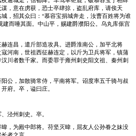
凤夜逾城走，信都降。车驾幸钜鹿，破慕容宝于柏肆
无谋，意在虏获，恐士卒肆掠，盗乱府库，请俟天
城，招其众曰：“慕容宝捐城奔走，汝曹百姓将为谁
顾视建而唾其面。中山平，赐建爵濮阳公。乌丸库侲宫
征赫连昌，遣斤部造攻具。进爵淮南公，加平北将
之寇河南，世祖西征赫连定，以斤为卫兵将军，镇蒲
奔汉川者数千家。而委罪于雍州刺史阳文祖、秦州刺
。
济阳公，加散骑常侍，平南将军。诏度率五千骑与叔
，开府。卒，谥曰庄。
军、泾州刺史。卒。
容暐，为殿中郎将。苻坚灭暐，屈友人公孙眷之妹没
好长者之言。