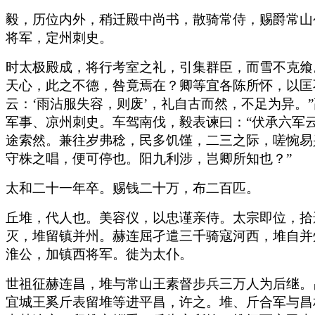
毅，历位内外，稍迁殿中尚书，散骑常侍，赐爵常山
将军，定州刺史。
时太极殿成，将行考室之礼，引集群臣，而雪不克飨
天心，此之不德，咎竟焉在？卿等宜各陈所怀，以匡
云：‘雨沾服失容，则废’，礼自古而然，不足为异。
军事、凉州刺史。车驾南伐，毅表谏曰：“伏承六军
途索然。兼往岁弗稔，民多饥馑，二三之际，嗟惋易
守株之唱，便可停也。阳九利涉，岂卿所知也？”
太和二十一年卒。赐钱二十万，布二百匹。
丘堆，代人也。美容仪，以忠谨亲侍。太宗即位，拾
灭，堆留镇并州。赫连屈孑遣三千骑寇河西，堆自并
淮公，加镇西将军。徙为太仆。
世祖征赫连昌，堆与常山王素督步兵三万人为后继。
宜城王奚斤表留堆等进平昌，许之。堆、斤合军与昌