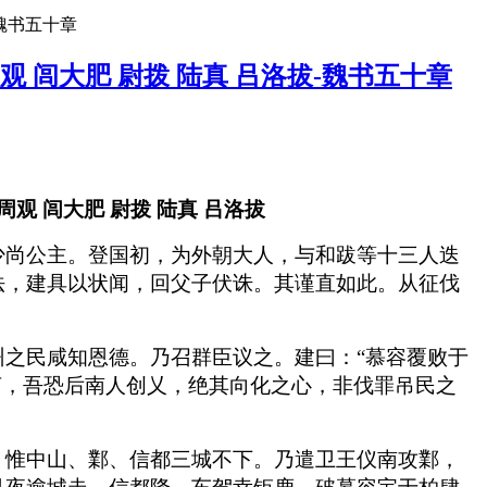
-魏书五十章
周观 闾大肥 尉拨 陆真 吕洛拔-魏书五十章
周观 闾大肥 尉拨 陆真 吕洛拔
少尚公主。登国初，为外朝大人，与和跋等十三人迭
法，建具以状闻，回父子伏诛。其谨直如此。从征伐
之民咸知恩德。乃召群臣议之。建曰：“慕容覆败于
言，吾恐后南人创乂，绝其向化之心，非伐罪吊民之
，惟中山、鄴、信都三城不下。乃遣卫王仪南攻鄴，