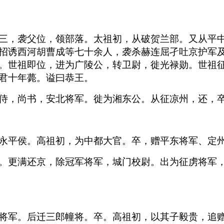
三，袭父位，领部落。太祖初，从破贺兰部。又从平
招诱西河胡曹成等七十余人，袭杀赫连屈孑吐京护军
。世祖即位，进为广陵公，转卫尉，徙光禄勋。世祖
君十年薨。谥曰恭王。
侍，尚书，安北将军。徙为湘东公。从征凉州，还，
永平侯。高祖初，为中都大官。卒，赠平东将军、定
。更满还京，除冠军将军，城门校尉。出为征虏将军
将军。后迁三郎幢将。卒。高祖初，以其子毅贵，追