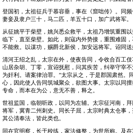
登国初，太祖征兵于慕容垂，事在《窟咄传》。同频
妻妾及隶户三十，马二匹，羊五十口，加广武将军。
从征姚平于柴壁，姚兴悉众救平，太祖乃增筑重围以
临下，直至柴壁。如此，则寇内外势接，重围难固，
不能救。以谋功，赐爵北新侯，加安远将军。诏同送
清河王绍之乱，太宗在外，使夜告同，令收合百工伎
山居杂胡、丁零，宣诏抚慰，问其疾苦，纠举守宰不
为奸利。请案律治罪。”太宗从之，于是郡国肃然。
心，因此使人告同筑城聚众，欲图大事。太宗以同擅
专命，而本在为公，意无不善，释之。
世祖监国，临朝听政，以同为左辅。太宗征河南，拜
将军，冀青二州刺史。同长子屈，太宗时典太仓事，
其公清奉法，皆此类也。
同在官明察，长于校练，家法修整，为世所称。及在