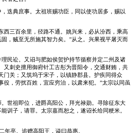
中，迭典庶事。太祖班赐功臣，同以使功居多，赐以
东西三百余里，径路不通。姚兴来，必从汾西，乘高
固，贼至无所施其智力矣。”从之。兴果视平屠灭而
并理民讼。又诏与肥如侯贺护持节循察并定二州及诸
。又刺史擅用御府针工古彤为晋阳令，交通财贿，共
天门关；又筑坞于宋子，以镇静郡县。护疾同得众
事役，劳扰百姓，宜应穷治，以肃来犯。”太宗以同虽
师。世祖即位，进爵高阳公，拜光禄勋。寻除征东大
不能训子，请罪。太宗嘉而恕之，遂诏长给同粳米。
二年卒。追赠高阳王，谥曰恭惠。