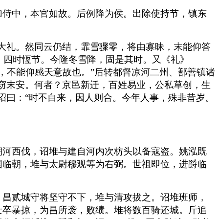
加侍中，本官如故。后例降为侯。出除使持节，镇东
大礼。然同云仍结，霏雪骤零，将由寡昧，末能仰答
，四时恆节。今隆冬雪降，固是其时。又《礼》
人，不能仰感天意故也。”后转都督凉河二州、鄯善镇诸
窃末安。何者？京邑新迁，百姓易业，公私草创，生
诏曰：“时不自来，因人则合。今年人事，殊非昔岁。
溯河西伐，诏堆与建自河内次枋头以备寇盗。姚泓既
国临朝，堆与太尉穆观等为右弼。世祖即位，进爵临
。昌贰城守将坚守不下，堆与清攻拔之。诏堆班师，
士卒暴掠，为昌所袭，败绩。堆将数百骑还城。斤追