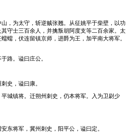
中山，为太守，斩逆贼张翘。从征姚平于柴壁，以功
及其守士三百余人，并擒叛胡阿度支等二百余家。太
征蠕蠕，伏连留镇京师，进爵为王，加平南大将军。
卒于路。谥曰庄公。
州刺史，谥曰康。
，平城镇将。迁朔州刺史，仍本将军。入为卫尉少
赠安东将军，冀州刺史，阳平公，谥曰定。