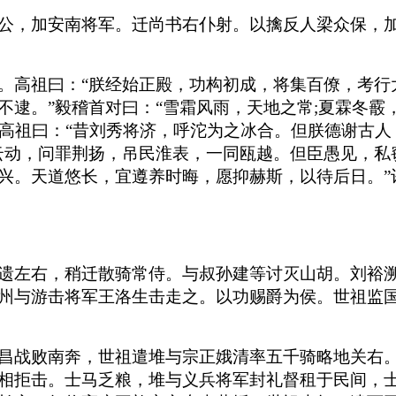
公，加安南将军。迁尚书右仆射。以擒反人梁众保，
。高祖曰：“朕经始正殿，功构初成，将集百僚，考行
不逮。”毅稽首对曰：“雪霜风雨，天地之常;夏霖冬霰
”高祖曰：“昔刘秀将济，呼沱为之冰合。但朕德谢古
云动，问罪荆扬，吊民淮表，一同瓯越。但臣愚见，私
兴。天道悠长，宜遵养时晦，愿抑赫斯，以待后日。”
遗左右，稍迁散骑常侍。与叔孙建等讨灭山胡。刘裕
州与游击将军王洛生击走之。以功赐爵为侯。世祖监
昌战败南奔，世祖遣堆与宗正娥清率五千骑略地关右
相拒击。士马乏粮，堆与义兵将军封礼督租于民间，