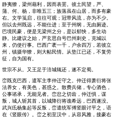
静夷獠，梁州藉利，因而表罢。彼土民望，严、
蒲、何、杨，非唯五三；族落虽在山居，而多有豪
右。文学笺启，往往可观；冠带风流，亦为不少。
但以去州既远，不能仕进；至于州纲，无由厕迹。
巴境民豪，便是无梁州之分，是以郁怏，多生动
静。比建议之始，严玄思自号巴州刺史，克城以
来，仍使行事。巴西广袤一千，户余四万，若彼立
州，镇摄华獠，则大帖民情。从垫江已还，不复劳
征，自为国有。
世宗不从。又王足于涪城辄还，遂不定蜀。
峦既克巴西，遣军主李仲迁守之。仲迁得萧衍将张
法养女，有美色，甚惑之。散费兵储，专心酒色，
公事谘承，无能见者。峦忿之切齿，仲迁惧，谋
叛，城人斩其首，以城降衍将谯希远，巴西遂没。
武兴氐杨集起等反叛，峦遣统军傅竖眼讨平之，语
在《竖眼传》。峦之初至汉中，从容风雅，接豪右