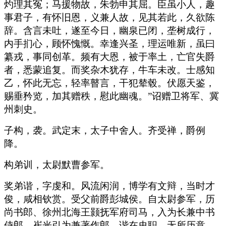
灼理其冤；马援物故，朱勃申其屈。臣虽小人，趣
事君子，有怀旧恩，义兼人故，见其若此，久欲陈
辞。含言未吐，遂至今日，幽泉已闭，垄树成行，
内手扪心，顾怀愧慨。幸逢兴圣，理运唯新，虽曰
纂戎，事同创革。频有大恩，被于率土，亡官失爵
者，悉蒙追复。而奖杂木犹存，牛车未改。士感知
乙，怀此无忘，轻率瞽言，干犯辇毂。伏愿天鉴，
赐垂矜览，加其赠秩，慰此幽魂。”诏赠卫将军、冀
州刺史。
子构，袭。武定末，太子中舍人。齐受禅，爵例
降。
构弟训，太尉默曹参军。
奖弟谐，字虔和。风流闲润，博学有文辩，当时才
俊，咸相钦赏。受父前爵彭城侯。自太尉参军，历
尚书郎、徐州北海王颢抚军府司马，入为长兼中书
侍郎。崔光引为兼著作郎，谐在史职，无所历意。