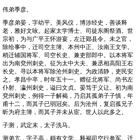
伟弟季彦。
季彦弟晏，字幼平。美风仪，博涉经史，善谈释
老，雅好文咏。起家太学博士、司徒东阁祭酒。世
宗初，为与广平王怀游宴，左迁鄚县令。未之官，
除给事中，迁司空主簿、本州中正、汝南王文学。
稍迁辅国将军、司空长史、兼吏部郎中。以本将军
出为南兗州刺史。征为太中大夫、兼丞相高阳王右
长史。寻以本将军除沧州刺史。为政清静，吏民安
之。孝昌中卒，时年五十一。赠征北将军、尚书左
仆射、瀛州刺史，谥曰文贞。晏笃于义让。初为南
兗州刺史，例得一子解褐，乃启其孤弟子子慎，年
甫十二，而其子已弱冠矣。后为沧州，复启孤兄子
昕为府主簿，而其子并未从宦。世人以此多之。
子测，武定末，太子洗马。
测弟亢，字子高，颇有文学。释褐司空行参军。迁