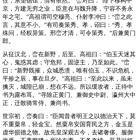
住，东望德馆，情有依然。”峦对曰：“陛下移构中
京，方建无穷之业，臣意在与魏升降，宁容不务永
年之宅。”高祖谓司空穆亮、仆射李冲曰：“峦之此
言，其意不小。”有司奏策秀、孝，诏曰：“秀、孝
殊问，经权异策。邢峦才清，可令策秀。”后兼黄门
郎。
从征汉北，峦在新野，后至。高祖曰：“伯玉天迷其
心，鬼惑其虑；守危邦，固逆主，乃至如此。”峦
曰：“新野既摧，众城悉溃，唯有伯玉，不识危机，
平殄之辰，事在旦夕。”高祖曰：“至此以来，虽未
擒灭，城隍已崩，想在不远。所以缓攻者，正待中
书为露布耳。”寻除正黄门、兼御史中尉、瀛州大中
正，迁散骑常侍、兼尚书。
世宗初，峦奏曰：“臣闻昔者明王之以德治天下，莫
不重粟帛，轻金宝。然粟帛安国育民之方，金玉是
虚华损德之物。故先皇深观古今，去诸奢侈。服御