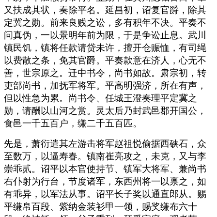
又扶成其状，奏除平名。延昌初，诏复官爵，除其
定冀之勋。前来良贱之讼，多有积年不决。平奏不
问真伪，一以景明年前为限，于是争讼止息。武川
镇民饥，镇将任款请贷未许，擅开仓赈恤，有司绳
以费散之条，免其官爵。平奏款意在济人，心无不
善，世宗原之。迁中书令，尚书如故。肃宗初，转
吏部尚书，加抚军将军。平高明强济，所在有声，
但以性急为累。尚书令、任城王澄奏理平定冀之
勋，请酬以山河之赏。灵太后乃封武邑郡开国公，
食邑一千五百户，缣二千五百匹。
先是，萧衍遣其左游击将军赵祖悦偷据西硖石，众
至数万，以逼寿春。镇南崔亮攻之，未克，又与李
崇乖贰。诏平以本官使持节、镇军大将军、兼尚书
右仆射为行台，节度诸军，东西州将一以禀之，如
有乖异，以军法从事。诏平长子奖以通直郎从。赐
平缣帛百段、紫纳金装衫甲一领，赐奖缣布六十