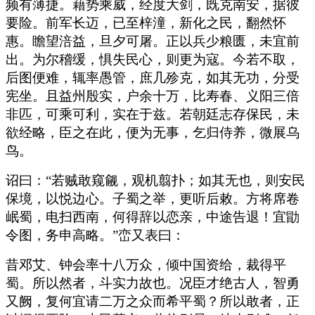
频有薄捷。藉势乘威，经度大剑，既克南安，据彼
要险。前军长迈，已至梓潼，新化之民，翻然怀
惠。瞻望涪益，旦夕可屠。正以兵少粮匮，未宜前
出。为尔稽缓，惧失民心，则更为寇。今若不取，
后图便难，辄率愚管，庶几殄克，如其无功，分受
宪坐。且益州殷实，户余十万，比寿春、义阳三倍
非匹，可乘可利，实在于兹。若朝廷志存保民，未
欲经略，臣之在此，便为无事，乞归侍养，微展乌
鸟。
诏曰：“若贼敢窥觎，观机翦扑；如其无也，则安民
保境，以悦边心。子蜀之举，更听后敕。方将席卷
岷蜀，电扫西南，何得辞以恋亲，中途告退！宜勖
令图，务申高略。”峦又表曰：
昔邓艾、钟会率十八万众，倾中国资给，裁得平
蜀。所以然者，斗实力故也。况臣才绝古人，智勇
又阙，复何宜请二万之众而希平蜀？所以敢者，正