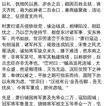
以礼，抚细民以惠。岁余之后，颇因百姓去就，诛
灭齐民，藉为奴婢者二百余口，兼商贩聚敛，清论
鄙之。征授度支尚书。
时萧衍遣兵侵轶徐兗，缘边镇戍，相继陷没。朝廷
忧之，乃以峦为使持节、都督东讨诸军事、安东将
军，尚书如故。世宗劳遣峦于东堂曰：“萧衍寇边，
旬朔滋甚，诸军舛互，规致连戍陷没，宋鲁之民尤
罹汤炭。诚知将军旋京未久，膝下难违，然东南之
寄，非将军莫可。将军其勉建殊绩，以称朕怀，自
古忠臣亦非无孝也。”峦对曰：“贼虽送死连城，犬
羊众盛，然逆顺理殊，灭当无远。况臣仗陛下之神
算，奉律以摧之，平殄之期可指辰而待。愿陛下勿
以东南为虑。”世宗曰：“汉祖有云‘金吾击郾，吾无
忧矣’。今将军董戎，朕何虑哉。”
先是，萧衍辅国将军萧及先率众二万，寇陷固城；
冠军将军鲁显文、骁骑将军相文玉等率众一万，屯