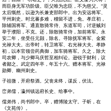
而臣身无军功阶级。臣父唯为忠臣，不为慈父。”灵
太后慨然，以逊为长兼吏部郎中。出为安远将军、
平州刺史。时北蕃多难，稽留不进，免。孝庄初，
除辅国将军、通直散骑常侍、东道军司，讨逆贼刘
举于濮阳，不克。还，除散骑常侍，加前将军。永
安二年，坐受任元颢，除名。寻除抚军将军、金紫
光禄大夫。出帝时，转卫将军、右光禄大夫。孝静
初，以本官领尝药典御，加车骑将军。久之，除大
司农卿，与少卿马庆哲至相纠讼。逊锐于财利，议
者鄙之。武定四年卒，年五十六。赠本将军、光禄
勋卿、幽州刺史。
子祖微，开府祭酒。父丧未终，谋反，伏法。
峦弟儒，瀛州镇远府长史、给事中。
儒弟伟，尚书郎中。卒，赠博陵太守。子昕，在
《文苑传》。