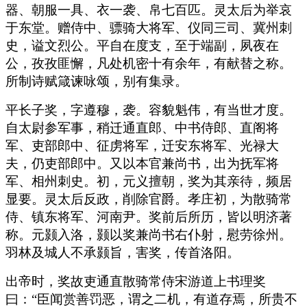
器、朝服一具、衣一袭、帛七百匹。灵太后为举哀
于东堂。赠侍中、骠骑大将军、仪同三司、冀州刺
史，谥文烈公。平自在度支，至于端副，夙夜在
公，孜孜匪懈，凡处机密十有余年，有献替之称。
所制诗赋箴谏咏颂，别有集录。
平长子奖，字遵穆，袭。容貌魁伟，有当世才度。
自太尉参军事，稍迁通直郎、中书侍郎、直阁将
军、吏部郎中、征虏将军，迁安东将军、光禄大
夫，仍吏部郎中。又以本官兼尚书，出为抚军将
军、相州刺史。初，元义擅朝，奖为其亲待，频居
显要。灵太后反政，削除官爵。孝庄初，为散骑常
侍、镇东将军、河南尹。奖前后所历，皆以明济著
称。元颢入洛，颢以奖兼尚书右仆射，慰劳徐州。
羽林及城人不承颢旨，害奖，传首洛阳。
出帝时，奖故吏通直散骑常侍宋游道上书理奖
曰：“臣闻赏善罚恶，谓之二机，有道存焉，所贵不