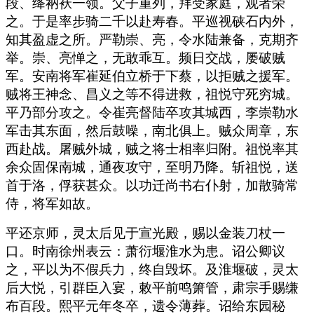
段、绛衲袄一领。父子重列，拜受家庭，观者荣
之。于是率步骑二千以赴寿春。平巡视硖石内外，
知其盈虚之所。严勒崇、亮，令水陆兼备，克期齐
举。崇、亮惮之，无敢乖互。频日交战，屡破贼
军。安南将军崔延伯立桥于下蔡，以拒贼之援军。
贼将王神念、昌义之等不得进救，祖悦守死穷城。
平乃部分攻之。令崔亮督陆卒攻其城西，李崇勒水
军击其东面，然后鼓噪，南北俱上。贼众周章，东
西赴战。屠贼外城，贼之将士相率归附。祖悦率其
余众固保南城，通夜攻守，至明乃降。斩祖悦，送
首于洛，俘获甚众。以功迁尚书右仆射，加散骑常
侍，将军如故。
平还京师，灵太后见于宣光殿，赐以金装刀杖一
口。时南徐州表云：萧衍堰淮水为患。诏公卿议
之，平以为不假兵力，终自毁坏。及淮堰破，灵太
后大悦，引群臣入宴，敕平前鸣箫管，肃宗手赐缣
布百段。熙平元年冬卒，遗令薄葬。诏给东园秘