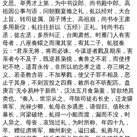
文思。举秀才上第，为中书议郎、尚书殿中郎。高
祖因公事与语，问朝觐宴飨之礼，虬以经对，大合
上旨。转司徒属、国子博士。高祖崩，尚书令王肃
多用新仪，虬往往折以《五经》正礼。转尚书右
丞，徙左丞，多所纠正，台阁肃然。时雁门人有害
母者，八座奏轘之而潴其室，宥其二子。虬驳奏
云：“君亲无将，将而必诛。今谋逆者戮及期亲，害
亲者今不及子，既逆甚枭獍，禽兽之不若，而使禋
祀不绝，遗育永传，非所以劝忠孝之道，存三纲之
义。若圣教含容，不加孥戮，使父子罪不相及，恶
止于其身，不则宜投之四裔，敕所在不听配匹。盘
庚言‘无令易种于新邑’，汉法五月食枭羹，皆欲绝其
类也。”奏入，世宗从之。寻除司徒右长史，迁龙骧
将军、光禄少卿。虬母在乡遇患，请假归。值秋水
暴长，河梁破绝，虬得一小船而渡，漏而不没，时
人异之。母丧，哀毁过礼，为时所称。年四十九，
卒。赠征虏将军、幽州刺史，谥曰威。虬善与人