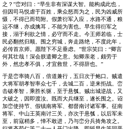
之？”峦对曰：“早生非有深谋大智。能构成此也，
但因司马悦虐于百姓，乘众怒而为之，民为凶威所
慑，不得已而苟附。假萧衍军入应，水路不通，粮
运不继，亦成擒耳，不能为害也。早生得衍军之
接，溺于利欲之情，必守而不走。今王师若临，士
民必翻然归顺。围之穷城，奔走路绝，不度此年，
必传首京师。愿陛下不足垂虑。”世宗笑曰：“卿言
何其壮哉！深会朕遣卿之意。知卿亲老，颇劳于
外，然忠孝不俱，才宜救世，不得辞也。”
于是峦率骑八百，倍道兼行，五日次于鲍口。贼遣
大将军胡孝智率众七千，去城二百，逆来拒战。峦
击破孝智，乘胜长驱，至于悬瓠。贼出城逆战，又
大破之，因即渡汝。既而大兵继至，遂长围之。诏
加峦使持节、假镇南将军、都督南讨诸军事。征南
将军、中山王英南讨三关，亦次于悬瓠，以后军未
至，前寇稍多，惮不敢进，乃与峦分兵掎角攻之。
衍将齐苟仁等二十一人开门出降，即斩早生等同恶