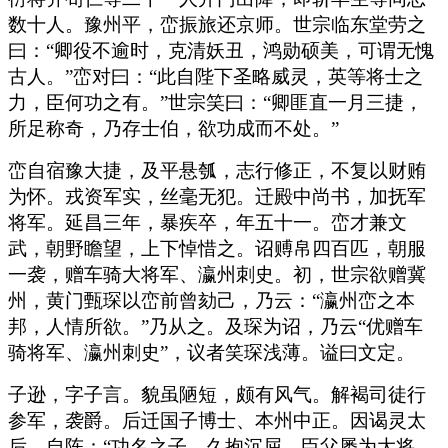
数十人。豫州平，峦振旅还京师。世宗临东堂劳之
曰：“卿役不逾时，克清妖丑，鸿勋硕美，可谓无愧
古人。”峦对曰：“此自陛下圣略威灵，英等将士之
力，臣何功之有。”世宗笑曰：“卿匪直一月三捷，
所足称奇，乃存士伯，欲功成而不处。”
峦自宿豫大捷，及平悬瓠，志行修正，不复以财贿
为怀。戎资军实，丝毫无犯。迁殿中尚书，加抚军
将军。延昌三年，暴疾卒，年五十一。峦才兼文
武，朝野瞻望，上下悼惜之。诏赙帛四百匹，朝服
一袭，赠车骑大将军、瀛州刺史。初，世宗欲赠冀
州，黄门甄琛以峦前曾劾己，乃云：“瀛州峦之本
邦，人情所欲。”乃从之。及琛为诏，乃云“优赠车
骑将军、瀛州刺史”，议者笑琛浅薄。谥曰文定。
子逊，字子言。貌虽陋短，颇有风气。解褐司徒行
参军，袭爵。后迁国子博士、本州中正。因谒灵太
后，自陈：“功名之子，久抱沉屈。臣父屡为大将，