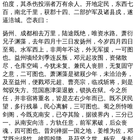
伯度，其杀伤投溺者万有余人。开地定民，东西七
百，南北千里，获郡十四、二部护军及诸县戍，遂
逼涪城。峦表曰：
扬州、成都相去万里，陆途既绝，唯资水路。萧衍
兄子渊藻，去年四月十三日发扬州，今岁四月四日
至蜀。水军西上，非周年不达，外无军援，一可图
也。益州顷经刘季连反叛，邓元起攻围，资储散
尽，仓库空竭，今犹未复。兼民人丧胆，无复固守
之意，二可图也。萧渊藻是裙屐少年，未洽治务，
及至益州，便戮邓元超、曹亮宗，临戎斩将，则是
驾驭失方。范国惠津渠退败，锁执在狱。今之所
任，并非宿将重名，皆是左右少年而已。既不厌民
望，多行残暴，民心离解，三可图也。蜀之所恃唯
剑阁，今既克南安，已夺其险，据彼界内，三分已
一。从南安向涪，方轨任意，前军累破，后众丧
魂，四可图也。昔刘禅据一国之地，姜维为佐，邓
艾既出绵竹，彼即投降。及苻坚之世，杨安、朱彤