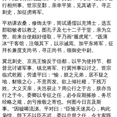
行相州事。世宗至鄴，亲幸平第，见其诸子。寻正
刺史，加征虏将军。
平劝课农桑，修饰太学，简试通儒以充博士，选五
郡聪敏者以教之，图孔子及七十二子于堂，亲为立
赞。前来台使颇好侵取，平乃画“履虎尾”、“践薄
冰”于客馆，注颂其下，以示诫焉。加平东将军，征
拜长兼度支尚书，寻正尚书，领御史中尉。
冀北刺史、京兆王愉反于信都，以平为使持节、都
督北讨诸军事、镇北将军、行冀州事以讨之。世宗
临式乾殿，劳遣平曰：“愉，朕之元弟，居不疑之
地，豺狼之心，不意而发。欲上倾社稷，下残万
姓。大义灭亲，夫岂获止？周公行之于古，朕亦当
行之于今。委卿以专征之任，必令应期摧殄，务尽
经略之规，勿亏推毂之寄也。何图今日言及斯
事。”因嘘唏流涕。平对曰：“臣愉天迷其心，构此
枭悖。陛下不以臣不武，委以总督之任，今大宥既