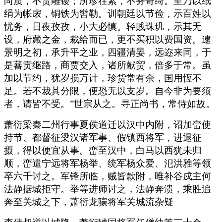
尚质，不贵雕镂；所珍在素，不务奇绮。至乃以纸
绢为帐扆，铜铁为辔勒。训朝廷以节俭，示百姓以
忧务，日夜孜孜，小大必慎。轻贱珠玑，示其无
设，府藏之金，裁给而已，更不买积以费国资。逮
景明之初，承升平之业，四疆清晏，远迩来同，于
是蕃贡继路，商贾交入，诸所献贸，倍多于常。虽
加以节约，犹岁损万计，珍货常有余，国用恆不
足。若不裁其分限，便恐无以支岁。自今非为要须
者，请皆不受。”世宗从之。寻正尚书，常侍如故。
萧衍梁秦二州行事夏侯道迁以汉中内附，诏加峦使
持节、都督征梁汉诸军事、假镇西将军，进退征
摄，得以便宜从事。峦至汉中，白马以西犹未归
顺，峦遣宁远将军杨举、统军杨众爱、氾洪雅等领
卒六千讨之。军锋所临，贼皆款附，唯补谷戍主何
法静据城拒守。举等进师讨之，法静奔溃，乘胜追
奔至关城之下，萧衍龙骧将军关城流杂疑