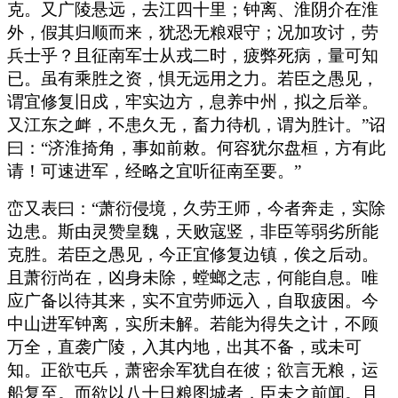
克。又广陵悬远，去江四十里；钟离、淮阴介在淮
外，假其归顺而来，犹恐无粮艰守；况加攻讨，劳
兵士乎？且征南军士从戎二时，疲弊死病，量可知
已。虽有乘胜之资，惧无远用之力。若臣之愚见，
谓宜修复旧戍，牢实边方，息养中州，拟之后举。
又江东之衅，不患久无，畜力待机，谓为胜计。”诏
曰：“济淮掎角，事如前敕。何容犹尔盘桓，方有此
请！可速进军，经略之宜听征南至要。”
峦又表曰：“萧衍侵境，久劳王师，今者奔走，实除
边患。斯由灵赞皇魏，天败寇竖，非臣等弱劣所能
克胜。若臣之愚见，今正宜修复边镇，俟之后动。
且萧衍尚在，凶身未除，螳螂之志，何能自息。唯
应广备以待其来，实不宜劳师远入，自取疲困。今
中山进军钟离，实所未解。若能为得失之计，不顾
万全，直袭广陵，入其内地，出其不备，或未可
知。正欲屯兵，萧密余军犹自在彼；欲言无粮，运
船复至。而欲以八十日粮图城者，臣未之前闻。且