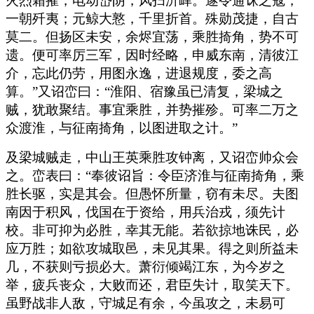
火烈霜摧，电动岱阴，风扫沂峄。遂令逋诛之寇，
一朝歼夷；元鲸大憝，千里折首。殊勋茂捷，自古
莫二。但扬区未安，余烬宜荡，乘胜掎角，势不可
遗。便可率厉三军，因时经略，申威东南，清彼江
介，忘此仍劳，用图永逸，进退规度，委之高
算。”又诏峦曰：“淮阳、宿豫虽已清复，梁城之
贼，犹敢聚结。事宜乘胜，并势摧殄。可率二万之
众渡淮，与征南掎角，以图进取之计。”
及梁城贼走，中山王英乘胜攻钟离，又诏峦帅众会
之。峦表曰：“奉彼诏旨：令臣济淮与征南掎角，乘
胜长驱，实是其会。但愚怀所量，窃有未尽。夫图
南因于积风，伐国在于资给，用兵治戎，须先计
校。非可抑为必胜，幸其无能。若欲掠地诛民，必
应万胜；如欲攻城取邑，未见其果。得之则所益未
几，不获则亏损必大。萧衍倾竭江东，为今岁之
举，疲兵丧众，大败而还，君臣失计，取笑天下。
虽野战非人敌，守城足有余，今虽攻之，未易可