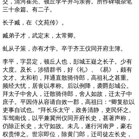
交，清河崔亮、顿丘李平并与亲善。所作碑颂杂笔
三十余篇。有二子。
长子臧，在《文苑传》。
臧弟子才，武定末，太常卿。
虬从子策，亦有才学。卒于齐王仪同开府主簿。
李平，字昙定，顿丘人也，彭城王嶷之长子。少有
大度。及长，涉猎群书，好《礼》、《易》，颇有
文才。太和初，拜通直散骑侍郎，高祖礼之甚重。
频经大忧，居丧以孝称。后以例降，袭爵彭城公。
拜太子中舍人，迁散骑侍郎，舍人如故，迁太子中
庶子。平因侍从容请自效一郡，高祖曰：“卿复欲以
吏事自试也。”拜长乐太守，政务清静，吏民怀之。
车驾南伐，以平兼冀州仪同开府长史，甚著声称，
仍除正长史，太守如故。未几，遂行河南尹，豪右
权贵惮之。世宗即位，除黄门郎，迁司徒左长史，