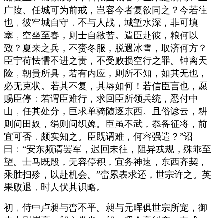
广陵、任城可为前戒，岂容今者复欲同之？今若往
也，彼牢城自守，不与人战，城堑水深，非可填
塞，空坐至春，则士自敝苦。遣臣赴彼，粮何以
致？夏来之兵，不赍冬服，脱遇冰雪，取济何方？
臣宁荷怯懦不进之责，不受败损空行之罪。钟离天
险，朝贵所具，若有内应，则所不知，如其无也，
必无克状。若其不复，其辱如何！若信臣言也，愿
赐臣停；若谓臣难行，求回臣所领兵统，悉付中
山，任其处分，臣求单骑随逐东西。且俗谚云，耕
则问田奴，绢则问织婢。臣虽不武，忝备征将，前
宜可否，颇实知之。臣既谓难，何容强遣？”诏
曰：“安东频请罢军，迟回未往，阻异戎规，殊乖至
望。士马既殷，无容停积，宜务神速，东西齐契，
乘胜扫殄，以赴机会。”峦累表求还，世宗许之。英
果败退，时人伏其识略。
初，侍中卢昶与峦不平。昶与元晖俱世宗所宠，御