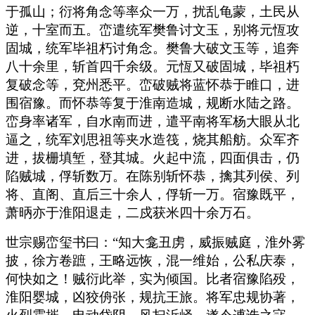
于孤山；衍将角念等率众一万，扰乱龟蒙，土民从
逆，十室而五。峦遣统军樊鲁讨文玉，别将元恆攻
固城，统军毕祖朽讨角念。樊鲁大破文玉等，追奔
八十余里，斩首四千余级。元恆又破固城，毕祖朽
复破念等，兗州悉平。峦破贼将蓝怀恭于睢口，进
围宿豫。而怀恭等复于淮南造城，规断水陆之路。
峦身率诸军，自水南而进，遣平南将军杨大眼从北
逼之，统军刘思祖等夹水造筏，烧其船舫。众军齐
进，拔栅填堑，登其城。火起中流，四面俱击，仍
陷贼城，俘斩数万。在陈别斩怀恭，擒其列侯、列
将、直阁、直后三十余人，俘斩一万。宿豫既平，
萧昞亦于淮阳退走，二戍获米四十余万石。
世宗赐峦玺书曰：“知大龛丑虏，威振贼庭，淮外雾
披，徐方卷蹠，王略远恢，混一维始，公私庆泰，
何快如之！贼衍此举，实为倾国。比者宿豫陷殁，
淮阳婴城，凶狡侜张，规抗王旅。将军忠规协著，