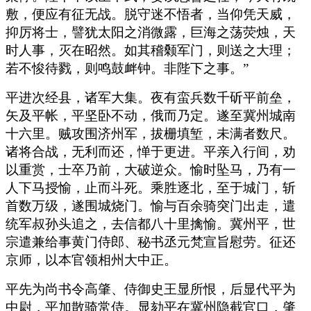
敷，便应有征无战。脱守迷不悟者，当仰凭天威，
抑厉将士，譬犹太阳之消微露，巨海之荡荧烛，天
时人事，灭在昭然。如其稽颡军门，则送之大理；
若不悛待戮，则鸣鼓衅钟。非陛下之事。”
平进次经县，诸军大集。夜有蛮兵数千斫平前垒，
矢及平帐，平坚卧不动，俄而乃定。遂至冀州城南
十六里。贼攻围济州军，拔栅填堑，未满者数尺。
诸将合战，无利而还，惮于更进。平亲入行间，劝
以重赏，士卒乃前，大破逆众。愉时坠马，乃有一
人下马授愉，止而斗死。乘胜逐北，至于城门，斩
首数万级，遂围城烧门。愉与百余骑突门出走，遣
统军叔孙头追之，去信都八十里擒愉。冀州平，世
宗遣兼给事黄门侍郎、秘书丞元梵宣旨慰劳。征还
京师，以本官领相州大中正。
平先为尚书令高肇、侍御史王显所恨，后显代平为
中尉，平加散骑常侍。显劾平在冀州隐截官口，肇