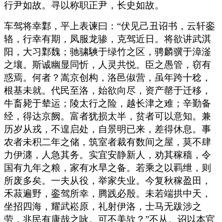
行尹如故。寻以称职正尹，长史如故。
车驾将幸鄴，平上表谏曰：“伏见己丑诏书，云轩銮
辂，行幸有期，凤服龙骖，克驾近日。将欲讲武淇
阳，大习鄴魏；驰骕騻于绿竹之区，骋麟骥于漳滏
之壤。斯诚幽显同忻，人灵共悦。臣之愚管，窃有
惑焉。何者？嵩京创构，洛邑俶营，虽年跨十稔，
根基未就。代民至洛，始欲向尽，资产罄于迁移，
牛畜毙于辇运；陵太行之险，越长津之难；辛勤备
经，得达京阙。富者犹损太半，贫者可以意知。兼
历岁从戎，不遑启处，自景明已来，差得休息。事
农者未积二年之储，筑室者裁有数间之屋，莫不肆
力伊瀍，人急其务。实宜安静新人，劝其稼穑，令
国有九年之粮，家有水旱之备。若乘之以羁绁，则
所废多矣。一夫从役，举家失业。今复秋稼盈田，
禾菽遍野，銮驾所幸，腾践必殷。未若端拱中天，
坐招四海，耀武崧原，礼射伊洛，士马无跋涉之
劳，兆民有康哉之咏。可不美欤？”不从。诏以本官