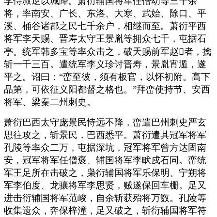
李侍叔逆以城降。萧衍辅国将军任僧幼等三十余
将，率南安、广长、东洛、大寒、武始、除口、平
溪、桶谷诸郡之民七千余户，相继而至。萧衍平西
将军李天赐、晋寿太守王景胤等拥众七千，屯据石
亭。统军韩多宝等率众击之，破天赐前军赵者，擒
斩一千三百。遣统军李义珍讨晋寿，景胤宵遁，遂
平之。诏曰：“峦至彼，须有板官，以怀初附。高下
品第，可依征义阳都督之格也。”拜峦使持节、安西
将军、梁秦二州刺史。
萧衍巴西太守庞景民恃远不降，峦遣巴州刺史严玄
思往攻之，斩景民，巴西悉平。萧衍遣其冠军将军
孔陵等率众二万，屯据深坑，冠军将军曾方达固南
安，冠军将军任僧褒、辅国将军李畎戍石同。峦统
军王足所在击破之，枭衍辅国将军乐保明、宁朔将
军李伯度、龙骧将军李思贤，贼遂保回车栅。足又
进击衍辅国将军范峻，自余斩获殆将万数。孔陵等
收集遗众，奔保梓潼，足又破之，斩衍辅国将军符