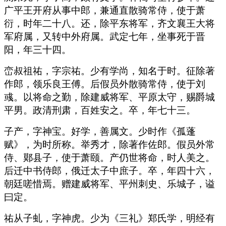
广平王开府从事中郎，兼通直散骑常侍，使于萧
衍，时年二十八。还，除平东将军，齐文襄王大将
军府属，又转中外府属。武定七年，坐事死于晋
阳，年三十四。
峦叔祖祐，字宗祐。少有学尚，知名于时。征除著
作郎，领乐良王傅。后假员外散骑常侍，使于刘
彧。以将命之勤，除建威将军、平原太守，赐爵城
平男。政清刑肃，百姓安之。卒，年七十三。
子产，字神宝。好学，善属文。少时作《孤蓬
赋》，为时所称。举秀才，除著作佐郎。假员外常
侍、鄚县子，使于萧颐。产仍世将命，时人美之。
后迁中书侍郎，俄迁太子中庶子。卒，年四十六，
朝廷嗟惜焉。赠建威将军、平州刺史、乐城子，谥
曰定。
祐从子虬，字神虎。少为《三礼》郑氏学，明经有