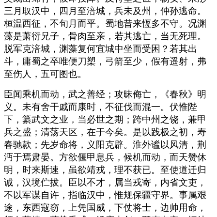
三月取汉中，四月至涪城，兵未及州，仲孙逃命。
桓温西征，不旬月而平。蜀地昔来恆多不守。况渊
藻是萧衍兄子，骨肉至亲，若其逃亡，当无死理。
脱军克涪城，渊藻复何宜城中坐而受困？若其出
斗，庸蜀之卒唯便刀槊，弓箭至少，假有遥射，弗
至伤人，五可图也。
臣闻乘机而动，武之善经；攻昧侮亡，《春秋》明
义。未有舍干戚而康时，不征伐而混一。伏惟陛
下，纂武文之业，当必世之期；跨中州之饶，兼甲
兵之盛；清荡天区，在于今矣。是以践极之初，寿
春驰款；先岁命将，义阳克辟。淮外谧以风清，荆
沔于焉肃晏。方欲偃甲息兵，候机而动，而天赞休
明，时来斯速，虽欲靖戎，理不获已。至使道迁归
诚，汉境伫拔。臣以不才，属当戎寄，内省文吏，
不以军谋自许，指临汉中，惟规保疆守界。事属艰
途，东西寇窃，上凭国威，下仗将士，边帅用命，