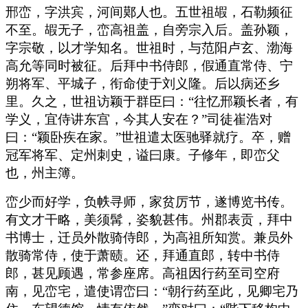
邢峦，字洪宾，河间鄚人也。五世祖嘏，石勒频征
不至。嘏无子，峦高祖盖，自旁宗入后。盖孙颖，
字宗敬，以才学知名。世祖时，与范阳卢玄、渤海
高允等同时被征。后拜中书侍郎，假通直常侍、宁
朔将军、平城子，衔命使于刘义隆。后以病还乡
里。久之，世祖访颖于群臣曰：“往忆邢颖长者，有
学义，宜侍讲东宫，今其人安在？”司徒崔浩对
曰：“颖卧疾在家。”世祖遣太医驰驿就疗。卒，赠
冠军将军、定州刺史，谥曰康。子修年，即峦父
也，州主簿。
峦少而好学，负帙寻师，家贫厉节，遂博览书传。
有文才干略，美须髯，姿貌甚伟。州郡表贡，拜中
书博士，迁员外散骑侍郎，为高祖所知赏。兼员外
散骑常侍，使于萧赜。还，拜通直郎，转中书侍
郎，甚见顾遇，常参座席。高祖因行药至司空府
南，见峦宅，遣使谓峦曰：“朝行药至此，见卿宅乃