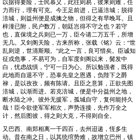
以据得要险，士民慕义，此往则易，彼来则难，任
力而行，理有可克。今王足前进，已逼涪城；脱得
涪城，则益州便是成擒之物，但得之有早晚耳。且
梓潼已附，民户数万，朝廷岂得不守之也？若守
也，直保境之兵则已一万，臣今请二万五千，所增
无几。又剑阁天险，古来所称，张载《铭》云：“世
乱则逆，世清斯顺。”此之一言，良可惜矣。臣诚知
征戎危事，不易可为，自军度剑阁以来，鬓发中
白，忧虑战惧，宁可一日为心。所以勉强者，既得
此地而自退不守，恐辜先皇之恩遇，负陛下之爵
禄，是以孜孜，频有陈请。且臣之意算，正欲先图
涪城，以渐而进。若克涪城，便是中分益州之地，
断水陆之冲。彼外无援军，孤城自守，复何能持久
哉！臣今欲使军军相次，声势连接，先作万全之
计，然后图彼，得之则大克，不得则自全。
又巴西、南郑相离一千四百，去州迢递，恆多生
动。昔在南之日，以其统绾势难，故增立巴州，镇