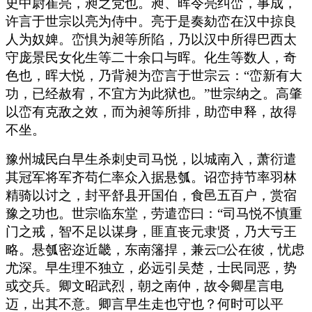
史中尉崔亮，昶之党也。昶、晖令亮纠峦，事成，
许言于世宗以亮为侍中。亮于是奏劾峦在汉中掠良
人为奴婢。峦惧为昶等所陷，乃以汉中所得巴西太
守庞景民女化生等二十余口与晖。化生等数人，奇
色也，晖大悦，乃背昶为峦言于世宗云：“峦新有大
功，已经赦宥，不宜方为此狱也。”世宗纳之。高肇
以峦有克敌之效，而为昶等所排，助峦申释，故得
不坐。
豫州城民白早生杀刺史司马悦，以城南入，萧衍遣
其冠军将军齐苟仁率众入据悬瓠。诏峦持节率羽林
精骑以讨之，封平舒县开国伯，食邑五百户，赏宿
豫之功也。世宗临东堂，劳遣峦曰：“司马悦不慎重
门之戒，智不足以谋身，匪直丧元隶贤，乃大亏王
略。悬瓠密迩近畿，东南籓捍，兼云□公在彼，忧虑
尤深。早生理不独立，必远引吴楚，士民同恶，势
或交兵。卿文昭武烈，朝之南仲，故令卿星言电
迈，出其不意。卿言早生走也守也？何时可以平